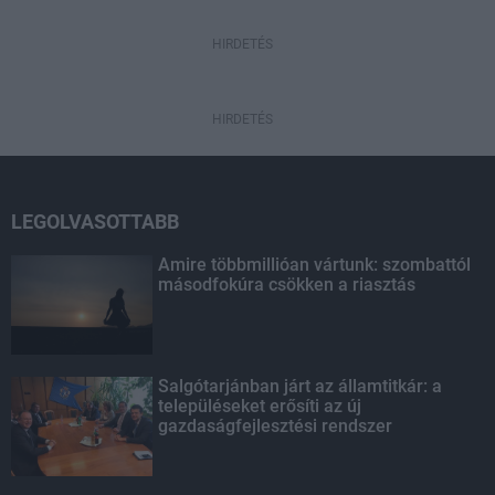
HIRDETÉS
HIRDETÉS
LEGOLVASOTTABB
Amire többmillióan vártunk: szombattól
másodfokúra csökken a riasztás
Salgótarjánban járt az államtitkár: a
településeket erősíti az új
gazdaságfejlesztési rendszer