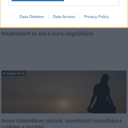
Data Deletion
Data Access
Privacy Policy
Megérkezett az eső a Duna vízgyűjtőjére
Országos hírek
Amire többmillióan vártunk: szombattól másodfokúra
csökken a riasztás