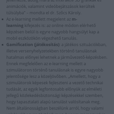
animációk, valamint videóbejátszások kerültek
túlsúlyba” – mondta el dr. Szőcs Károly.
Az e-learning mellett megjelent az
m-
learning
kifejezés is: az online módon elérhető
képzésen belül is egyre nagyobb hangsúlyt kap a
mobil eszközökön végezhető tanulás.
Gamification (játékosítás)
: a játékos szituációkban,
illetve versenyhelyzetekben történő tanulásnak
hatalmas előnyei lehetnek a járművezető-képzésben.
Ennek megfelelően az e-learning mellett a
szimulátoron történő tanulásnak is egyre nagyobb
jelentősége lesz a közeljövőben. „Amellett, hogy a
szimulátorok képesek fejleszteni a vezető technikai
tudását, az egyik legfontosabb előnyük az elméleti
jellegű közlekedésbiztonsági képzésekkel szemben,
hogy tapasztalati alapú tanulást valósítanak meg.
Nem általánosságban beszélünk arról, hogy valami