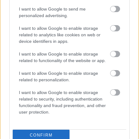
legkorszerűbb oktatási módszerek és eszközök (e-
learning és szimulátorok) és a legmodernebb
I want to allow Google to send me
oktatójárművek, mint például a konferencián
personalized advertising.
bemutatott első hazai, tisztán elektromos oktatóautó
I want to allow Google to enable storage
bevonása nélkül” - összegezte a tapasztalatokat dr. Szőcs
related to analytics like cookies on web or
Károly.
device identifiers in apps.
I want to allow Google to enable storage
Országos hírek
autóipar
járművezető képzés
KRESZ tanfolyam
related to functionality of the website or app.
autóvezetés
I want to allow Google to enable storage
related to personalization.
I want to allow Google to enable storage
related to security, including authentication
functionality and fraud prevention, and other
AJÁNLJUK MÉG
user protection.
Országos hírek
CONFIRM