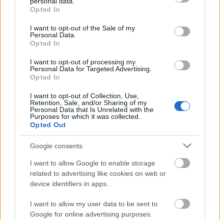
personal data.
visszajelzést és megerősítést, ezért amennyire csak
grant or deny consent to Google and its third-party tags to
Opted In
lehetséges, folyamatos visszajelzéssel, értékeléssel
use your data for below specified purposes in below Google
consent section.
segítsük tanulásukat.
I want to opt-out of the Sale of my
Personal Data.
Opted In
„A közlekedés fejlődése a teljes társadalomra és
I want to opt-out of processing my
Personal Data for Targeted Advertising.
gazdaságra, ezen belül a személy- és teherszállításra és
Opted In
az oktatásra is igen komoly hatással van, ami a jövőben
I want to opt-out of Collection, Use,
csak tovább erősödhet. A fejlődés iránya egyértelmű, a
Retention, Sale, and/or Sharing of my
hatóságoknak és a képzőszerveknek pedig ezzel lépést
Personal Data that Is Unrelated with the
Purposes for which it was collected.
kell tartaniuk. Az autósiskolák számára a feladat nem
Opted Out
kevesebb, mint hogy újra kell gondolniuk a közúti
Google consents
járművezető képzés egyes elemeit, és úgy kell a jövő
sofőrjeit megtanítani a vezetést és manőverezést segítő,
I want to allow Google to enable storage
később azt részben vagy egészben átvevő legkorszerűbb
related to advertising like cookies on web or
eszközök használatára, hogy eközben – legalábbis még jó
device identifiers in apps.
ideig – maximálisan megmaradjon az önálló vezetés
I want to allow my user data to be sent to
képessége is. Ez pedig nem lesz elképzelhető a
Google for online advertising purposes.