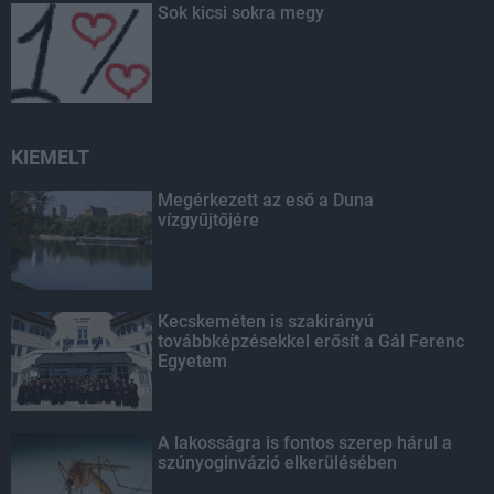
Sok kicsi sokra megy
KIEMELT
Megérkezett az eső a Duna
vízgyűjtőjére
Kecskeméten is szakirányú
továbbképzésekkel erősít a Gál Ferenc
Egyetem
A lakosságra is fontos szerep hárul a
szúnyoginvázió elkerülésében