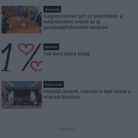
Gazdaság
Salgótarjánban járt az államtitkár: a
településeket erősíti az új
gazdaságfejlesztési rendszer
Aktuális
Sok kicsi sokra megy
Helyi hírek
Uszodát avatott, szaunát is épít hozzá a
nógrádi kisváros
HIRDETÉS