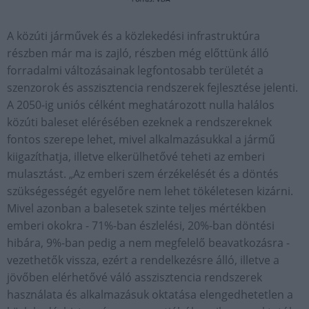
A közúti járművek és a közlekedési infrastruktúra
részben már ma is zajló, részben még előttünk álló
forradalmi változásainak legfontosabb területét a
szenzorok és asszisztencia rendszerek fejlesztése jelenti.
A 2050-ig uniós célként meghatározott nulla halálos
közúti baleset elérésében ezeknek a rendszereknek
fontos szerepe lehet, mivel alkalmazásukkal a jármű
kiigazíthatja, illetve elkerülhetővé teheti az emberi
mulasztást. „Az emberi szem érzékelését és a döntés
szükségességét egyelőre nem lehet tökéletesen kizárni.
Mivel azonban a balesetek szinte teljes mértékben
emberi okokra - 71%-ban észlelési, 20%-ban döntési
hibára, 9%-ban pedig a nem megfelelő beavatkozásra -
vezethetők vissza, ezért a rendelkezésre álló, illetve a
jövőben elérhetővé váló asszisztencia rendszerek
használata és alkalmazásuk oktatása elengedhetetlen a