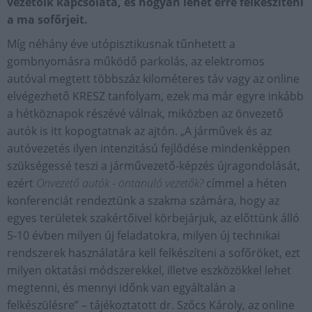
vezetőik kapcsolata, és hogyan lehet erre felkészíteni
a ma sofőrjeit.
Míg néhány éve utópisztikusnak tűnhetett a
gombnyomásra működő parkolás, az elektromos
autóval megtett többszáz kilométeres táv vagy az online
elvégezhető KRESZ tanfolyam, ezek ma már egyre inkább
a hétköznapok részévé válnak, miközben az önvezető
autók is itt kopogtatnak az ajtón. „A járművek és az
autóvezetés ilyen intenzitású fejlődése mindenképpen
szükségessé teszi a járművezető-képzés újragondolását,
ezért
Önvezető autók - öntanuló vezetők?
címmel a héten
konferenciát rendeztünk a szakma számára, hogy az
egyes területek szakértőivel körbejárjuk, az előttünk álló
5-10 évben milyen új feladatokra, milyen új technikai
rendszerek használatára kell felkészíteni a sofőröket, ezt
milyen oktatási módszerekkel, illetve eszközökkel lehet
megtenni, és mennyi időnk van egyáltalán a
felkészülésre” – tájékoztatott dr. Szőcs Károly, az online