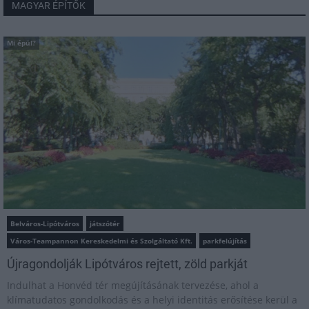
MAGYAR ÉPÍTŐK
Mi épül?
Belváros-Lipótváros
játszótér
Város-Teampannon Kereskedelmi és Szolgáltató Kft.
parkfelújítás
Újragondolják Lipótváros rejtett, zöld parkját
Indulhat a Honvéd tér megújításának tervezése, ahol a
klímatudatos gondolkodás és a helyi identitás erősítése kerül a