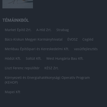
TÉMÁINKBÓL
Market Építő Zrt.
A-Híd Zrt.
Strabag
Bács-Kiskun Megyei Kormányhivatal
ÉVOSZ
Cegléd
Merkbau Építőipari és Kereskedelmi Kft.
vasútfejlesztés
Hódút Kft.
Soltút Kft.
West Hungária Bau Kft.
Liszt Ferenc repülőtér
KÉSZ Zrt.
Környezeti és Energiahatékonysági Operatív Program
(KEHOP)
Mapei Kft