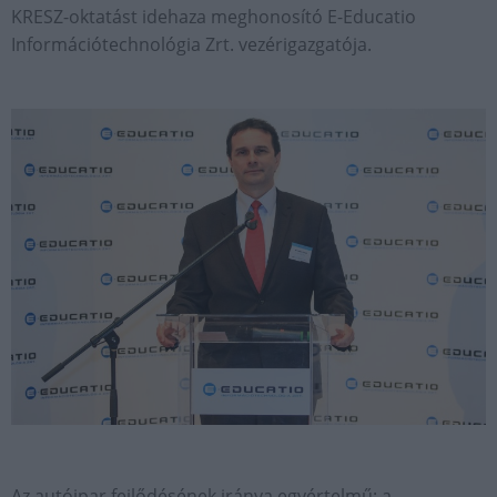
KRESZ-oktatást idehaza meghonosító E-Educatio
Információtechnológia Zrt. vezérigazgatója.
Az autóipar fejlődésének iránya egyértelmű: a