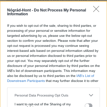
áramlásához hasonlóan a tananyagokat több kisebb,
gyorsan elsajátítható egységre feltördelve érdemes
Nógrád-Hont -
Do Not Process My Personal
„tálalni” a Z generáció számára, ugyanakkor fontos,
Information
hogy ezek a kisebb részek végül egy egységes
egésszé álljanak össze.
If you wish to opt-out of the sale, sharing to third parties, or
Személyre szabott képzés
: ez a generáció nemcsak
processing of your personal or sensitive information for
targeted advertising by us, please use the below opt-out
igényli, de el is várja, hogy ne egyenképzést kapjon,
section to confirm your selection. Please note that after your
hanem alkalmazkodjunk az egyéni igényekhez. Az e-
opt-out request is processed you may continue seeing
learningen keresztül ez már most is megvalósul,
interest-based ads based on personal information utilized by
hiszen akkor és ott ül le tanulni, amikor akar, annyit
us or personal information disclosed to third parties prior to
és úgy tanul, amennyire szüksége van, de a
your opt-out. You may separately opt-out of the further
disclosure of your personal information by third parties on the
differenciálásra még további lehetőségek is nyílnak.
IAB’s list of downstream participants. This information may
Másrészt ezt az igényt az eleve személyre szólóan
also be disclosed by us to third parties on the
IAB’s List of
szervezett gyakorlati vezetési órák és szimulátoros
Downstream Participants
that may further disclose it to other
foglalkozások során is figyelembe kell venni.
third parties.
Mérés, elemzés, visszacsatolás:
mivel ennek a
Please note that this website/app uses one or more Google
Personal Data Processing Opt Outs
generációnak a tagjai az interaktív
services and may gather and store information including but
kommunikációban hisznek és kifejezetten igénylik a
not limited to your visit or usage behaviour. You may click to
I want to opt-out of the Sharing of my