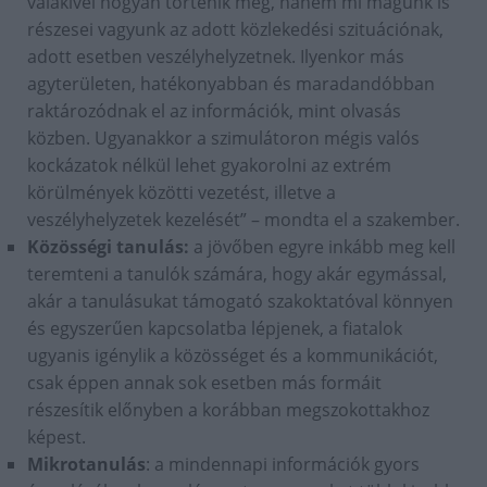
valakivel hogyan történik meg, hanem mi magunk is
részesei vagyunk az adott közlekedési szituációnak,
adott esetben veszélyhelyzetnek. Ilyenkor más
agyterületen, hatékonyabban és maradandóbban
raktározódnak el az információk, mint olvasás
közben. Ugyanakkor a szimulátoron mégis valós
kockázatok nélkül lehet gyakorolni az extrém
körülmények közötti vezetést, illetve a
veszélyhelyzetek kezelését” – mondta el a szakember.
Közösségi tanulás:
a jövőben egyre inkább meg kell
teremteni a tanulók számára, hogy akár egymással,
akár a tanulásukat támogató szakoktatóval könnyen
és egyszerűen kapcsolatba lépjenek, a fiatalok
ugyanis igénylik a közösséget és a kommunikációt,
csak éppen annak sok esetben más formáit
részesítik előnyben a korábban megszokottakhoz
képest.
Mikrotanulás
: a mindennapi információk gyors