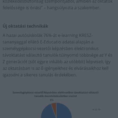
közlekedésbiztonság szempontjából, amiben az oktatók
felelőssége is óriási” – hangsúlyozta a szakember.
Új oktatási technikák
A hazai autósiskolák 76%-át e-learning KRESZ-
tananyaggal ellátó E-Educatio adatai alapján a
személygépkocsi-vezetői képzésben elektronikus
távoktatást választó tanulók túlnyomó többsége az Y és
Z generációt (sőt egyre inkább az utóbbit) képviseli, így
az oktatásban is az ő igényeikhez és elvárásaikhoz kell
igazodni a sikeres tanulás érdekében.