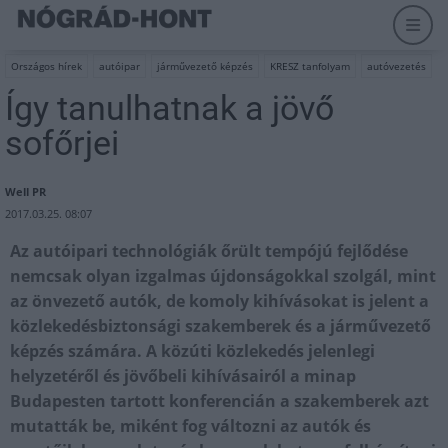
Országos hírek
autóipar
járművezető képzés
KRESZ tanfolyam
autóvezetés
Így tanulhatnak a jövő
sofőrjei
Well PR
2017.03.25. 08:07
Az autóipari technológiák őrült tempójú fejlődése
nemcsak olyan izgalmas újdonságokkal szolgál, mint
az önvezető autók, de komoly kihívásokat is jelent a
közlekedésbiztonsági szakemberek és a járművezető
képzés számára. A közúti közlekedés jelenlegi
helyzetéről és jövőbeli kihívásairól a minap
Budapesten tartott konferencián a szakemberek azt
mutatták be, miként fog változni az autók és