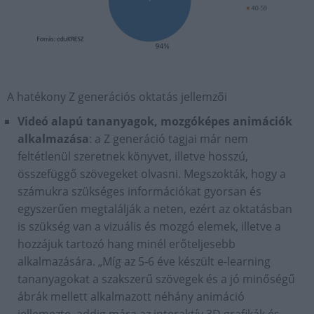
A hatékony Z generációs oktatás jellemzői
Videó alapú tananyagok, mozgóképes animációk
alkalmazása
: a Z generáció tagjai már nem
feltétlenül szeretnek könyvet, illetve hosszú,
összefüggő szövegeket olvasni. Megszokták, hogy a
számukra szükséges információkat gyorsan és
egyszerűen megtalálják a neten, ezért az oktatásban
is szükség van a vizuális és mozgó elemek, illetve a
hozzájuk tartozó hang minél erőteljesebb
alkalmazására. „Míg az 5-6 éve készült e-learning
tananyagokat a szakszerű szövegek és a jó minőségű
ábrák mellett alkalmazott néhány animáció
jellemezte, addig mára az interaktív 3D grafikák és