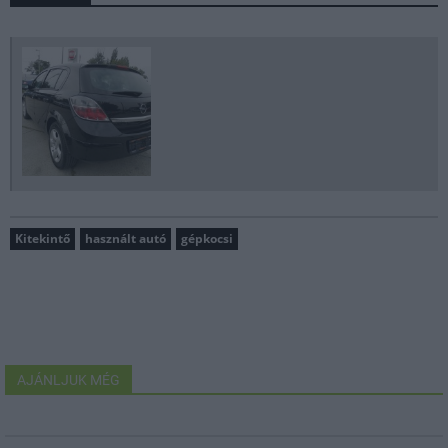
Kitekintő
használt autó
gépkocsi
AJÁNLJUK MÉG