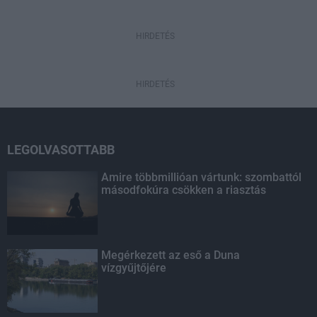
HIRDETÉS
HIRDETÉS
LEGOLVASOTTABB
Amire többmillióan vártunk: szombattól
másodfokúra csökken a riasztás
Megérkezett az eső a Duna
vízgyűjtőjére