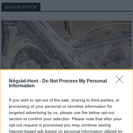
MAGYAR ÉPÍTŐK
Útépítés
Nógrád-Hont -
Do Not Process My Personal
Information
If you wish to opt-out of the sale, sharing to third parties, or
autópálya
útépítés
M1-es autópálya
Bicske
processing of your personal or sensitive information for
M1 bővítés: már zajlik a teljesen új Bicske Kelet
targeted advertising by us, please use the below opt-out
csomópont építése
section to confirm your selection. Please note that after your
opt-out request is processed you may continue seeing
Tizenegy meglévő csomópontot korszerűsít és négy új,
interest-based ads based on personal information utilized by
különszintű csomópontot hoz létre az MKIF az M1-es