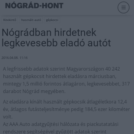
Kitekintő
használt autó
gépkocsi
Nógrádban hirdetnek
legkevesebb eladó autót
2016.04.08. 11:16
A legfrissebb adatok szerint Magyarországon 40 242
használt gépkocsit hirdettek eladásra márciusban,
mintegy 1,5 millió forintos átlagáron, legkevesebbet, 317
darabot Nógrád megyében.
Az eladásra kínált használt gépkocsik átlagéletkora 12,4
év, átlagos futásteljesítménye pedig 184,5 ezer kilométer
volt.
Az AAA Auto adatgyűjtési hálózata és piackutatatási
rendszere segítségével gyűjtött adatok szerint