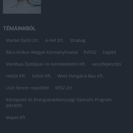
TÉMÁINKBÓL
Market Építő Zrt.
A-Híd Zrt.
Strabag
Bács-Kiskun Megyei Kormányhivatal
ÉVOSZ
Cegléd
Merkbau Építőipari és Kereskedelmi Kft.
vasútfejlesztés
Hódút Kft.
Soltút Kft.
West Hungária Bau Kft.
Liszt Ferenc repülőtér
KÉSZ Zrt.
Környezeti és Energiahatékonysági Operatív Program
(KEHOP)
Mapei Kft