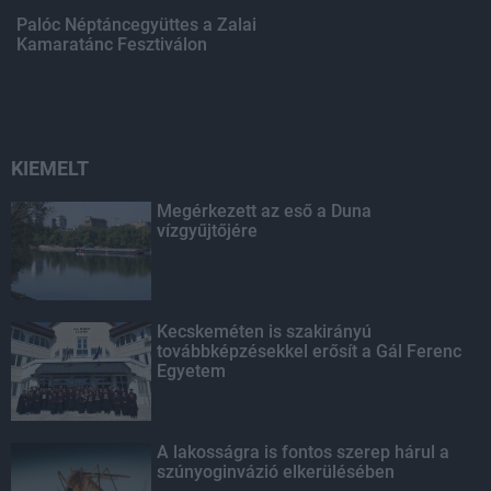
Palóc Néptáncegyüttes a Zalai
Kamaratánc Fesztiválon
KIEMELT
Megérkezett az eső a Duna
vízgyűjtőjére
Kecskeméten is szakirányú
továbbképzésekkel erősít a Gál Ferenc
Egyetem
A lakosságra is fontos szerep hárul a
szúnyoginvázió elkerülésében