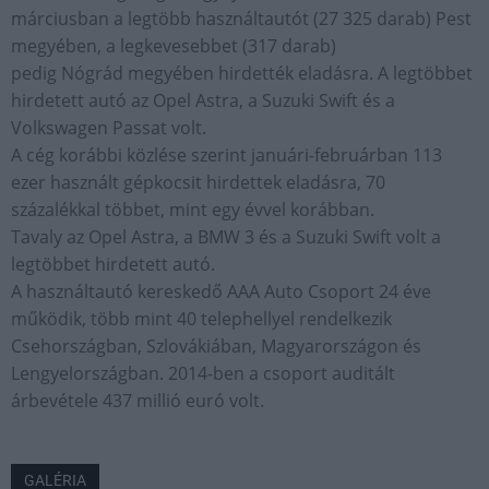
márciusban a legtöbb használtautót (27 325 darab) Pest
megyében, a legkevesebbet (317 darab)
pedig Nógrád megyében hirdették eladásra. A legtöbbet
hirdetett autó az Opel Astra, a Suzuki Swift és a
Volkswagen Passat volt.
A cég korábbi közlése szerint januári-februárban 113
ezer használt gépkocsit hirdettek eladásra, 70
százalékkal többet, mint egy évvel korábban.
Tavaly az Opel Astra, a BMW 3 és a Suzuki Swift volt a
legtöbbet hirdetett autó.
A használtautó kereskedő AAA Auto Csoport 24 éve
működik, több mint 40 telephellyel rendelkezik
Csehországban, Szlovákiában, Magyarországon és
Lengyelországban. 2014-ben a csoport auditált
árbevétele 437 millió euró volt.
GALÉRIA