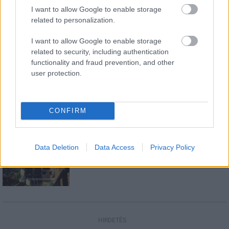
I want to allow Google to enable storage
related to personalization.
Országos hírek
Amire többmillióan vártunk: szombattól
I want to allow Google to enable storage
másodfokúra csökken a riasztás
related to security, including authentication
functionality and fraud prevention, and other
user protection.
Országos hírek
Megérkezett az eső a Duna vízgyűjtőjére
CONFIRM
Aktuális
Data Deletion
Data Access
Privacy Policy
Nógrád tűzoltója 2017
HIRDETÉS