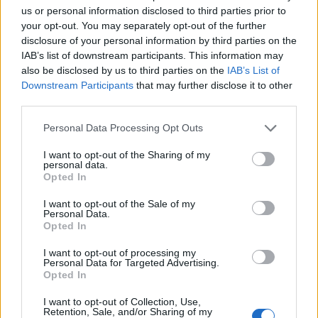
us or personal information disclosed to third parties prior to
bővítésénél.
your opt-out. You may separately opt-out of the further
disclosure of your personal information by third parties on the
Új gyalogosátkelők és jelzőlámpás
IAB’s list of downstream participants. This information may
csomópont épül Angyalföldön
also be disclosed by us to third parties on the
IAB’s List of
Downstream Participants
that may further disclose it to other
third parties.
Please note that this website/app uses one or more Google
Másfélszeresére bővítik
Personal Data Processing Opt Outs
Hódmezővásárhely jó hírű református
services and may gather and store information including but
iskoláját
not limited to your visit or usage behaviour. You may click to
I want to opt-out of the Sharing of my
personal data.
grant or deny consent to Google and its third-party tags to
Opted In
use your data for below specified purposes in below Google
consent section.
Látványos építési szakasz indult be a
I want to opt-out of the Sale of my
Personal Data.
Flórián téri felüljárón
Opted In
I want to opt-out of processing my
Personal Data for Targeted Advertising.
Opted In
Paks II.: Mit jelent az 5. blokk új
mérföldköve a felülvizsgálat
I want to opt-out of Collection, Use,
árnyékában?
Retention, Sale, and/or Sharing of my