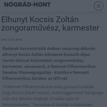
Elhunyt Kocsis Zoltán
zongoraművész, karmester
2016.11.07. 04:59
Életének hatvanötödik évében vasárnap délután
elhunyt Kocsis Zoltán kétszeres Kossuth-díjas,
Corvin-lánccal kitüntetett zongoraművész,
karmester, zeneszerző, a Nemzeti Filharmonikus
Zenekar főzeneigazgatója - közölte a Nemzeti
Filharmonikus Zenekar az MTI-vel.
"A Nemzeti Filharmonikusok mély gyásszal tudatják,
hogy Kocsis Zoltán hosszú, méltósággal viselt betegsége
után ma délután meghalt. A halála utáni űr
felmérhetetlen." Temetéséről később intézkednek -