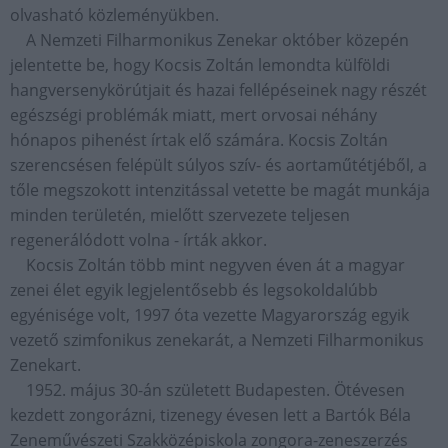
olvasható közleményükben.
A Nemzeti Filharmonikus Zenekar október közepén
jelentette be, hogy Kocsis Zoltán lemondta külföldi
hangversenykörútjait és hazai fellépéseinek nagy részét
egészségi problémák miatt, mert orvosai néhány
hónapos pihenést írtak elő számára. Kocsis Zoltán
szerencsésen felépült súlyos szív- és aortaműtétjéből, a
tőle megszokott intenzitással vetette be magát munkája
minden területén, mielőtt szervezete teljesen
regenerálódott volna - írták akkor.
Kocsis Zoltán több mint negyven éven át a magyar
zenei élet egyik legjelentősebb és legsokoldalúbb
egyénisége volt, 1997 óta vezette Magyarország egyik
vezető szimfonikus zenekarát, a Nemzeti Filharmonikus
Zenekart.
1952. május 30-án született Budapesten. Ötévesen
kezdett zongorázni, tizenegy évesen lett a Bartók Béla
Zeneművészeti Szakközépiskola zongora-zeneszerzés