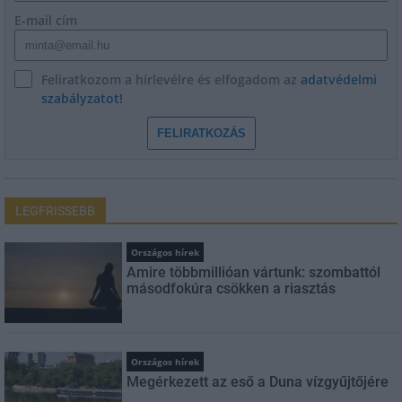
E-mail cím
Feliratkozom a hírlevélre és elfogadom az
adatvédelmi
szabályzatot!
FELIRATKOZÁS
LEGFRISSEBB
Országos hírek
Amire többmillióan vártunk: szombattól
másodfokúra csökken a riasztás
Országos hírek
Megérkezett az eső a Duna vízgyűjtőjére