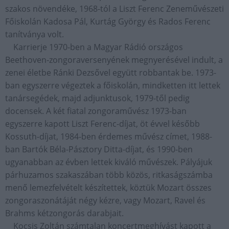
szakos növendéke, 1968-tól a Liszt Ferenc Zeneművészeti
Főiskolán Kadosa Pál, Kurtág György és Rados Ferenc
tanítványa volt.
Karrierje 1970-ben a Magyar Rádió országos
Beethoven-zongoraversenyének megnyerésével indult, a
zenei életbe Ránki Dezsővel együtt robbantak be. 1973-
ban egyszerre végeztek a főiskolán, mindketten itt lettek
tanársegédek, majd adjunktusok, 1979-től pedig
docensek. A két fiatal zongoraművész 1973-ban
egyszerre kapott Liszt Ferenc-díjat, öt évvel később
Kossuth-díjat, 1984-ben érdemes művész címet, 1988-
ban Bartók Béla-Pásztory Ditta-díjat, és 1990-ben
ugyanabban az évben lettek kiváló művészek. Pályájuk
párhuzamos szakaszában több közös, ritkaságszámba
menő lemezfelvételt készítettek, köztük Mozart összes
zongoraszonátáját négy kézre, vagy Mozart, Ravel és
Brahms kétzongorás darabjait.
Kocsis Zoltán számtalan koncertmeghívást kapott a