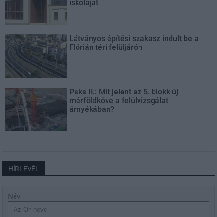
iskoláját
Látványos építési szakasz indult be a
Flórián téri felüljárón
Paks II.: Mit jelent az 5. blokk új
mérföldköve a felülvizsgálat
árnyékában?
HÍRLEVÉL
Név