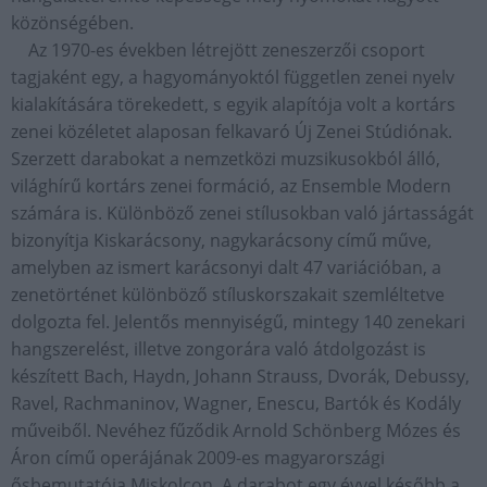
közönségében.
Az 1970-es években létrejött zeneszerzői csoport
tagjaként egy, a hagyományoktól független zenei nyelv
kialakítására törekedett, s egyik alapítója volt a kortárs
zenei közéletet alaposan felkavaró Új Zenei Stúdiónak.
Szerzett darabokat a nemzetközi muzsikusokból álló,
világhírű kortárs zenei formáció, az Ensemble Modern
számára is. Különböző zenei stílusokban való jártasságát
bizonyítja Kiskarácsony, nagykarácsony című műve,
amelyben az ismert karácsonyi dalt 47 variációban, a
zenetörténet különböző stíluskorszakait szemléltetve
dolgozta fel. Jelentős mennyiségű, mintegy 140 zenekari
hangszerelést, illetve zongorára való átdolgozást is
készített Bach, Haydn, Johann Strauss, Dvorák, Debussy,
Ravel, Rachmaninov, Wagner, Enescu, Bartók és Kodály
műveiből. Nevéhez fűződik Arnold Schönberg Mózes és
Áron című operájának 2009-es magyarországi
ősbemutatója Miskolcon. A darabot egy évvel később a