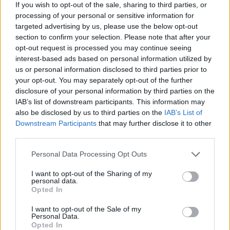
Prima Primissima díjjal is kitüntették. 2012-ben Corvin-
If you wish to opt-out of the sale, sharing to third parties, or
lánc kitüntetésben részesült, idén májusban vehette át a
processing of your personal or sensitive information for
Magyar Olimpiai Bizottság Fair Play bizottsága által
targeted advertising by us, please use the below opt-out
section to confirm your selection. Please note that after your
megítélt Fair Play-díjat. Az előadóművészek közül
opt-out request is processed you may continue seeing
elsőként ő lett a Széchenyi Irodalmi és Művészeti
interest-based ads based on personal information utilized by
Akadémia rendes tagja.
us or personal information disclosed to third parties prior to
A világhírű zongoraművész a Nemzetközi
your opt-out. You may separately opt-out of the further
Gyermekmentő Szolgálat tagja és támogatója volt, 1990
disclosure of your personal information by third parties on the
óta minden évben születésnapján koncertet adott a
IAB’s list of downstream participants. This information may
also be disclosed by us to third parties on the
IAB’s List of
szervezet javára, amelynek bevételeit a szolgálat javára
Downstream Participants
that may further disclose it to other
ajánlotta fel.
third parties.
Kocsis Zoltán azt vallotta: "Az örökérvényűségre kell
Please note that this website/app uses one or more Google
törekedni, nem a véglegességre. Arra, hogy az adott
Personal Data Processing Opt Outs
services and may gather and store information including but
pillanatban a lehető legőszintébben és leghitelesebben
not limited to your visit or usage behaviour. You may click to
I want to opt-out of the Sharing of my
átadhassuk a közönség számára azt az élményt, amely a
personal data.
grant or deny consent to Google and its third-party tags to
Opted In
művel való első találkozáskor és a darabbal foglalkozás
use your data for below specified purposes in below Google
során folyamatosan ér bennünket." Úgy vélte, a szavak
consent section.
I want to opt-out of the Sale of my
Personal Data.
elvesztették súlyukat, csak tettekkel lehet példát mutatni,
Opted In