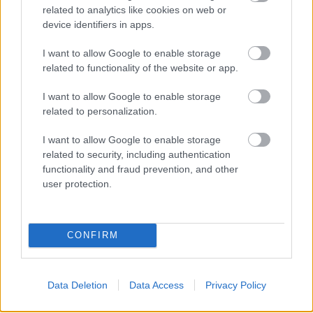
related to analytics like cookies on web or
device identifiers in apps.
I want to allow Google to enable storage
related to functionality of the website or app.
autópálya
útépítés
M1-es autópálya
Bicske
I want to allow Google to enable storage
related to personalization.
M1 bővítés: már zajlik a teljesen új Bicske Kelet
csomópont építése
I want to allow Google to enable storage
Tizenegy meglévő csomópontot korszerűsít és négy új,
related to security, including authentication
különszintű csomópontot hoz létre az MKIF az M1-es
functionality and fraud prevention, and other
bővítésénél.
user protection.
Új gyalogosátkelők és jelzőlámpás
csomópont épül Angyalföldön
CONFIRM
Data Deletion
Data Access
Privacy Policy
Másfélszeresére bővítik
Hódmezővásárhely jó hírű református