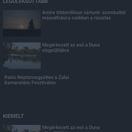
LEGOLVASOTTABB
Amire többmillióan vártunk: szombattól
másodfokúra csökken a riasztás
Megérkezett az eső a Duna
vízgyűjtőjére
Palóc Néptáncegyüttes a Zalai
Kamaratánc Fesztiválon
KIEMELT
Megérkezett az eső a Duna