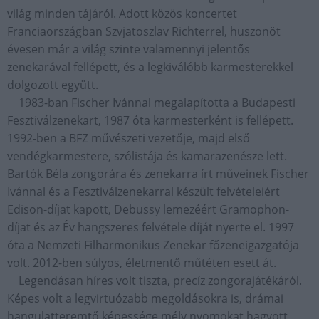
világ minden tájáról. Adott közös koncertet
Franciaországban Szvjatoszlav Richterrel, huszonöt
évesen már a világ szinte valamennyi jelentős
zenekarával fellépett, és a legkiválóbb karmesterekkel
dolgozott együtt.
1983-ban Fischer Ivánnal megalapította a Budapesti
Fesztiválzenekart, 1987 óta karmesterként is fellépett.
1992-ben a BFZ művészeti vezetője, majd első
vendégkarmestere, szólistája és kamarazenésze lett.
Bartók Béla zongorára és zenekarra írt műveinek Fischer
Ivánnal és a Fesztiválzenekarral készült felvételeiért
Edison-díjat kapott, Debussy lemezéért Gramophon-
díjat és az Év hangszeres felvétele díját nyerte el. 1997
óta a Nemzeti Filharmonikus Zenekar főzeneigazgatója
volt. 2012-ben súlyos, életmentő műtéten esett át.
Legendásan híres volt tiszta, precíz zongorajátékáról.
Képes volt a legvirtuózabb megoldásokra is, drámai
hangulatteremtő képessége mély nyomokat hagyott