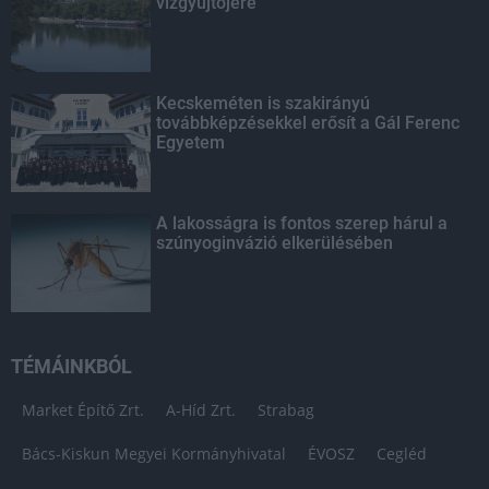
vízgyűjtőjére
Kecskeméten is szakirányú
továbbképzésekkel erősít a Gál Ferenc
Egyetem
A lakosságra is fontos szerep hárul a
szúnyoginvázió elkerülésében
TÉMÁINKBÓL
Market Építő Zrt.
A-Híd Zrt.
Strabag
Bács-Kiskun Megyei Kormányhivatal
ÉVOSZ
Cegléd