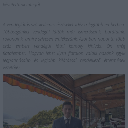
készítettünk interjút.
A vendéglátós szó kellemes érzéseket idéz a legtöbb emberben.
Többségünket vendégül látták már ismerőseink, barátaink,
rokonaink, amire szívesen emlékezünk. Azonban naponta több
száz embert vendégül látni komoly kihívás. Ön még
fiatalember. Hogyan lehet ilyen fiatalon valaki hazánk egyik
legpatinásabb és legjobb kilátással rendelkező éttermének
vezetője?