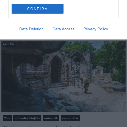
AJÁNLJUK MÉG
CONFIRM
MAGYAR ÉPÍTŐK
Data Deletion
Data Access
Privacy Policy
Aktuális
Tata
műemlékfelújítás
műemlék
restaurálás