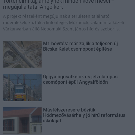
Történelmi táj, amelynek minden köve mesél –
megújul a tatai Angolkert
A projekt részeként megújulnak a területen található
műemlékek, köztük a különleges Műromok, valamint a közeli
Várkanyarban álló Nepomuki Szent János híd és szobor is.
M1 bővítés: már zajlik a teljesen új
Bicske Kelet csomópont építése
Új gyalogosátkelők és jelzőlámpás
csomópont épül Angyalföldön
Másfélszeresére bővítik
Hódmezővásárhely jó hírű református
iskoláját