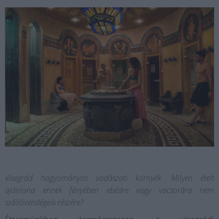
Visegrád hagyományos vadászati környék. Milyen ételt
ajánlana ennek fényében ebédre vagy vacsorára nem
szállóvendégeik részére?