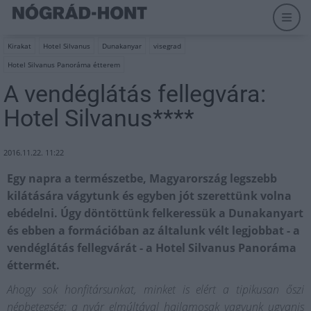
Kirakat
Hotel Silvanus
Dunakanyar
visegrad
Hotel Silvanus Panoráma étterem
A vendéglátás fellegvára:
Hotel Silvanus****
2016.11.22. 11:22
Egy napra a természetbe, Magyarország legszebb
kilátására vágytunk és egyben jót szerettünk volna
ebédelni. Úgy döntöttünk felkeressük a Dunakanyart
és ebben a formációban az általunk vélt legjobbat - a
vendéglátás fellegvárát - a Hotel Silvanus Panoráma
éttermét.
Ahogy sok honfitársunkat, minket is elért a tipikusan őszi
népbetegség; a nyár elmúltával hajlamosak vagyunk ugyanis