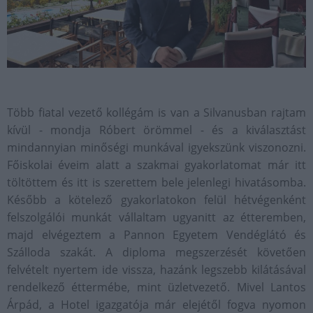
Több fiatal vezető kollégám is van a Silvanusban rajtam
kívül - mondja Róbert örömmel - és a kiválasztást
mindannyian minőségi munkával igyekszünk viszonozni.
Főiskolai éveim alatt a szakmai gyakorlatomat már itt
töltöttem és itt is szerettem bele jelenlegi hivatásomba.
Később a kötelező gyakorlatokon felül hétvégenként
felszolgálói munkát vállaltam ugyanitt az étteremben,
majd elvégeztem a Pannon Egyetem Vendéglátó és
Szálloda szakát. A diploma megszerzését követően
felvételt nyertem ide vissza, hazánk legszebb kilátásával
rendelkező éttermébe, mint üzletvezető. Mivel Lantos
Árpád, a Hotel igazgatója már elejétől fogva nyomon