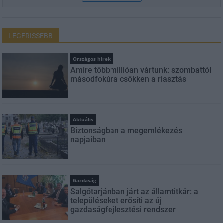
LEGFRISSEBB
Országos hírek
Amire többmillióan vártunk: szombattól
másodfokúra csökken a riasztás
Aktuális
Biztonságban a megemlékezés
napjaiban
Gazdaság
Salgótarjánban járt az államtitkár: a
településeket erősíti az új
gazdaságfejlesztési rendszer