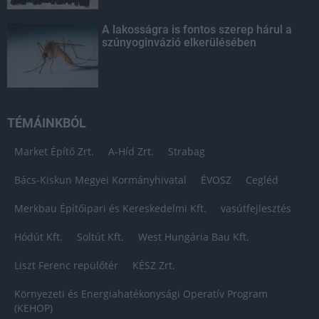
A lakosságra is fontos szerep hárul a
szúnyoginvázió elkerülésében
TÉMÁINKBÓL
Market Építő Zrt.
A-Híd Zrt.
Strabag
Bács-Kiskun Megyei Kormányhivatal
ÉVOSZ
Cegléd
Merkbau Építőipari és Kereskedelmi Kft.
vasútfejlesztés
Hódút Kft.
Soltút Kft.
West Hungária Bau Kft.
Liszt Ferenc repülőtér
KÉSZ Zrt.
Környezeti és Energiahatékonysági Operatív Program
(KEHOP)