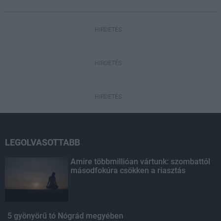
HIRDETÉS
HIRDETÉS
HIRDETÉS
LEGOLVASOTTABB
Amire többmillióan vártunk: szombattól
másodfokúra csökken a riasztás
5 gyönyörű tó Nógrád megyében