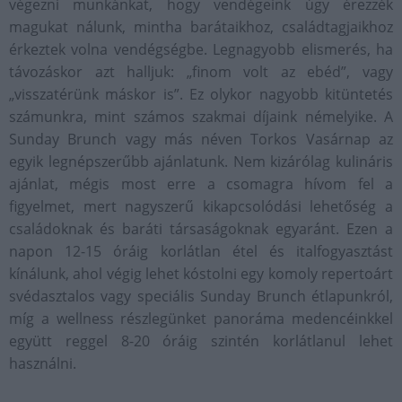
végezni munkánkat, hogy vendégeink úgy érezzék
magukat nálunk, mintha barátaikhoz, családtagjaikhoz
érkeztek volna vendégségbe. Legnagyobb elismerés, ha
távozáskor azt halljuk: „finom volt az ebéd”, vagy
„visszatérünk máskor is”. Ez olykor nagyobb kitüntetés
számunkra, mint számos szakmai díjaink némelyike. A
Sunday Brunch vagy más néven Torkos Vasárnap az
egyik legnépszerűbb ajánlatunk. Nem kizárólag kulináris
ajánlat, mégis most erre a csomagra hívom fel a
figyelmet, mert nagyszerű kikapcsolódási lehetőség a
családoknak és baráti társaságoknak egyaránt. Ezen a
napon 12-15 óráig korlátlan étel és italfogyasztást
kínálunk, ahol végig lehet kóstolni egy komoly repertoárt
svédasztalos vagy speciális Sunday Brunch étlapunkról,
míg a wellness részlegünket panoráma medencéinkkel
együtt reggel 8-20 óráig szintén korlátlanul lehet
használni.