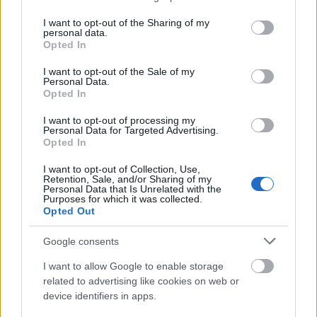
services and may gather and store information including but
csak egy fényképet vagy szelfit akar készíteni és nem
not limited to your visit or usage behaviour. You may click to
I want to opt-out of the Sharing of my
fogyaszt, annak is örülünk. Éttermünknél csak hatalmas
personal data.
grant or deny consent to Google and its third-party tags to
Opted In
panoráma ablakaink nagyobbak, így nem lesz útban az
use your data for below specified purposes in below Google
consent section.
sem, aki csak egy fotót szeretne emlékbe. Büszkék
I want to opt-out of the Sale of my
Personal Data.
vagyunk arra, hogy nemcsak az ételeink finomak, hanem
Opted In
innen látható Magyarország legszebb látképe is. Bárkit
I want to opt-out of processing my
örömmel látunk szállóvendégként, de éttermünk jól
Personal Data for Targeted Advertising.
megfelel munka, baráti, családi vagy esküvői ebéd és
Opted In
csapatépítő, céges illetve esküvői vacsora
I want to opt-out of Collection, Use,
megrendezésére is. Természetesen rugalmasak vagyunk
Retention, Sale, and/or Sharing of my
Personal Data that Is Unrelated with the
és az egyedi igényeknek is meg tudunk felelni.
Purposes for which it was collected.
Opted Out
Jót kirándultunk, bőségeset és finomat ebédeltünk káprázatos
Google consents
környezetben, majd hazaindultunk. Útközben visszafelé azon
I want to allow Google to enable storage
gondolkoztunk, olykor önfeledten nézzük mások különleges
related to advertising like cookies on web or
magaslatokban készült képeit, miközben egy karnyújtásnyira
device identifiers in apps.
tőlünk, mi magunk is megcsodálhatjuk kedvenc folyónk