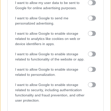
I want to allow my user data to be sent to
páratlan panorámáját a vendéglátás fellegvárából,
Google for online advertising purposes.
megkóstolhatjuk az étteremvezető által ajánlott nagyszerű
ételek egyikét, napközben pedig élvezhetjük a wellness jótékony
I want to allow Google to send me
hatásait. A testi és lelki egyensúly eléréséért természetesen egy
personalized advertising.
Silvanusban eltöltött hétvégénél, Sunday Brunchnál, ebédnél
I want to allow Google to enable storage
vagy vacsoránál többet kell tennünk, de kezdetnek a szakember
related to analytics like cookies on web or
által javasolt ajánlat jó ötlet lehet minden olvasónk számára.
device identifiers in apps.
Szerző: 2PE
I want to allow Google to enable storage
https://www.facebook.com/panoramaetterem/
related to functionality of the website or app.
I want to allow Google to enable storage
Kirakat
Hotel Silvanus
Dunakanyar
visegrad
related to personalization.
Hotel Silvanus Panoráma étterem
I want to allow Google to enable storage
related to security, including authentication
functionality and fraud prevention, and other
user protection.