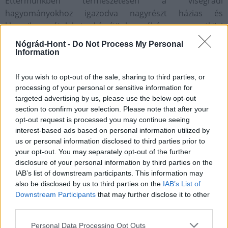
Éttermünkben természetesen a visegrádi
hagyományokhoz igazodva nagyrészt házias és
klasszikus ételeket készítünk, néhány nemzetközi
fogással kiegészítve. A vadban és halban gazdag
Nógrád-Hont -
Do Not Process My Personal
fenséges vidéken a zsákmányszerző kiruccanások a
Information
múltban legtöbbször lakomával és mulatozással értek
véget. Ezért az ide érkező vendégeinket is hasonló
If you wish to opt-out of the sale, sharing to third parties, or
processing of your personal or sensitive information for
lakomában részesítjük, akik leginkább vadételeinkre
targeted advertising by us, please use the below opt-out
kíváncsiak, így a méltán közkedvelt vadragu levest
section to confirm your selection. Please note that after your
és/vagy a szarvasburgert ajánljuk kollégáimmal
opt-out request is processed you may continue seeing
leggyakrabban. Mindkettő a ház titkos receptje alapján
interest-based ads based on personal information utilized by
készül, de a hideg beköszöntével érdemes feljönni egy
us or personal information disclosed to third parties prior to
your opt-out. You may separately opt-out of the further
ízletes kacs
a
sültre vagy egy magyaros gulyáslevesre is,
disclosure of your personal information by third parties on the
amit sok vendégünk véleménye szerint hazánkban a
IAB’s list of downstream participants. This information may
legfinomabbra mi készítjük el.
also be disclosed by us to third parties on the
IAB’s List of
Downstream Participants
that may further disclose it to other
A gasztronómián és természetesen a szálloda szolgáltatásain
third parties.
túl miért érdemes még leginkább idejönni?
Please note that this website/app uses one or more Google
Personal Data Processing Opt Outs
Szállodánkból nyílik hazánk legszebb kilátása. Ha valaki