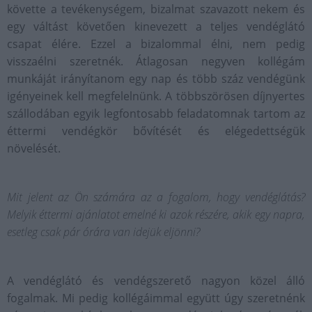
követte a tevékenységem, bizalmat szavazott nekem és
egy váltást követően kinevezett a teljes vendéglátó
csapat élére. Ezzel a bizalommal élni, nem pedig
visszaélni szeretnék. Átlagosan negyven kollégám
munkáját irányítanom egy nap és több száz vendégünk
igényeinek kell megfelelnünk. A többszörösen díjnyertes
szállodában egyik legfontosabb feladatomnak tartom az
éttermi vendégkör bővítését és elégedettségük
növelését.
Mit jelent az Ön számára az a fogalom, hogy vendéglátás?
Melyik éttermi ajánlatot emelné ki azok részére, akik egy napra,
esetleg csak pár órára van idejük eljönni?
A vendéglátó és vendégszerető nagyon közel álló
fogalmak. Mi pedig kollégáimmal együtt úgy szeretnénk