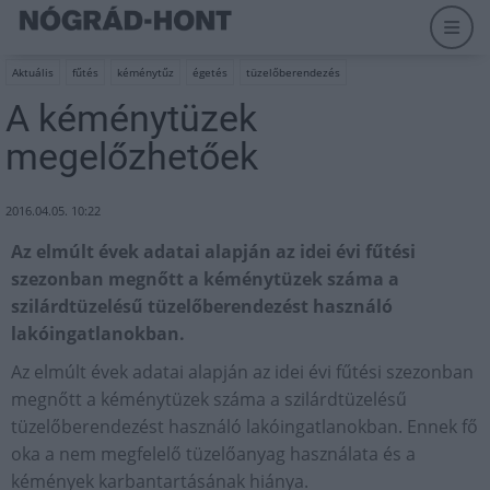
Aktuális
fűtés
kéménytűz
égetés
tüzelőberendezés
A kéménytüzek
megelőzhetőek
2016.04.05. 10:22
Az elmúlt évek adatai alapján az idei évi fűtési
szezonban megnőtt a kéménytüzek száma a
szilárdtüzelésű tüzelőberendezést használó
lakóingatlanokban.
Az elmúlt évek adatai alapján az idei évi fűtési szezonban
megnőtt a kéménytüzek száma a szilárdtüzelésű
tüzelőberendezést használó lakóingatlanokban. Ennek fő
oka a nem megfelelő tüzelőanyag használata és a
kémények karbantartásának hiánya.