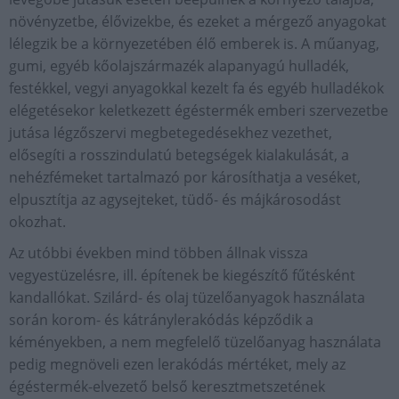
növényzetbe, élővizekbe, és ezeket a mérgező anyagokat
lélegzik be a környezetében élő emberek is. A műanyag,
gumi, egyéb kőolajszármazék alapanyagú hulladék,
festékkel, vegyi anyagokkal kezelt fa és egyéb hulladékok
elégetésekor keletkezett égéstermék emberi szervezetbe
jutása légzőszervi megbetegedésekhez vezethet,
elősegíti a rosszindulatú betegségek kialakulását, a
nehézfémeket tartalmazó por károsíthatja a veséket,
elpusztítja az agysejteket, tüdő- és májkárosodást
okozhat.
Az utóbbi években mind többen állnak vissza
vegyestüzelésre, ill. építenek be kiegészítő fűtésként
kandallókat. Szilárd- és olaj tüzelőanyagok használata
során korom- és kátránylerakódás képződik a
kéményekben, a nem megfelelő tüzelőanyag használata
pedig megnöveli ezen lerakódás mértéket, mely az
égéstermék-elvezető belső keresztmetszetének