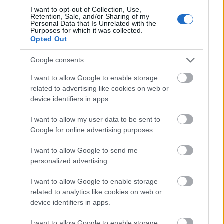
I want to opt-out of Collection, Use,
Újragondolják Lipótváros rejtett, zöld parkját
Retention, Sale, and/or Sharing of my
Personal Data that Is Unrelated with the
Indulhat a Honvéd tér megújításának tervezése, ahol a
Purposes for which it was collected.
Opted Out
klímatudatos gondolkodás és a helyi identitás erősítése kerül a
középpontba.
Google consents
Történelmi táj, amelynek minden köve
I want to allow Google to enable storage
mesél – megújul a tatai Angolkert
related to advertising like cookies on web or
device identifiers in apps.
I want to allow my user data to be sent to
Google for online advertising purposes.
M1 bővítés: már zajlik a teljesen új
Bicske Kelet csomópont építése
I want to allow Google to send me
personalized advertising.
I want to allow Google to enable storage
Új gyalogosátkelők és jelzőlámpás
related to analytics like cookies on web or
csomópont épül Angyalföldön
device identifiers in apps.
I want to allow Google to enable storage