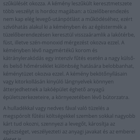
szűkülését okozza. A kémény leszűkült keresztmetszete
több veszélyt is hordoz magában: a tüzelőberendezés
nem kap elég levegő-utánpótlást a működéséhez, ezért
szívóhatás alakul ki a kéményben és az égéstermék a
tüzelőberendezésen keresztül visszaáramlik a lakótérbe,
füst, illetve szén-monoxid mérgezést okozva ezzel. A
kéményben lévő nagymértékű korom és
kátránylerakódás egy intenzív fűtés esetén a nagy külső-
és belső hőmérséklet különbség hatására belobbanhat,
kéménytüzet okozva ezzel. A kémény bekötőnyílásain
vagy kitorkollásán kinyúló lángnyelvek könnyen
átterjedhetnek a lakóépület éghető anyagú
épületszerkezeteire, a környezetében lévő bútorzatra.
A hulladékkal vagy nedves fával való tüzelés a
megspórolt fűtési költségekkel szemben sokkal nagyobb
kárt tud okozni, szennyezi a levegőt, károsítja az
egészséget, veszélyezteti az anyagi javakat és az emberei
életet is.