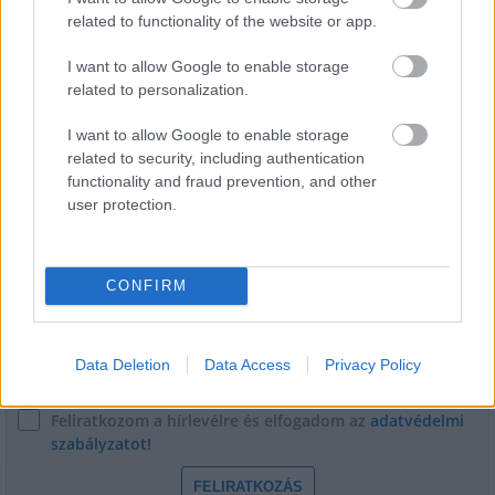
related to functionality of the website or app.
Másfélszeresére bővítik
Hódmezővásárhely jó hírű református
I want to allow Google to enable storage
iskoláját
related to personalization.
I want to allow Google to enable storage
related to security, including authentication
functionality and fraud prevention, and other
user protection.
HÍRLEVÉL
Név
CONFIRM
E-mail cím
Data Deletion
Data Access
Privacy Policy
Feliratkozom a hírlevélre és elfogadom az
adatvédelmi
szabályzatot!
FELIRATKOZÁS