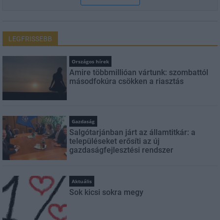
LEGFRISSEBB
Országos hírek
Amire többmillióan vártunk: szombattól
másodfokúra csökken a riasztás
Gazdaság
Salgótarjánban járt az államtitkár: a
településeket erősíti az új
gazdaságfejlesztési rendszer
Aktuális
Sok kicsi sokra megy