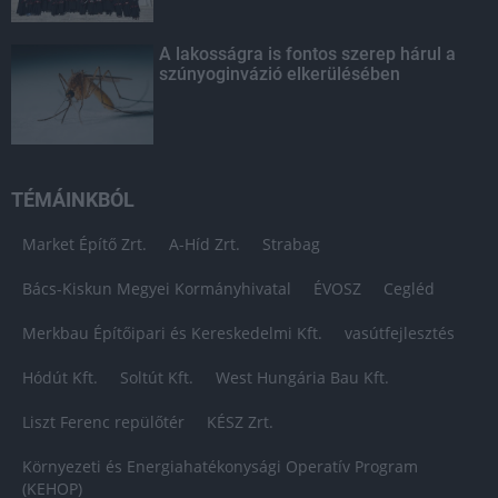
A lakosságra is fontos szerep hárul a
szúnyoginvázió elkerülésében
TÉMÁINKBÓL
Market Építő Zrt.
A-Híd Zrt.
Strabag
Bács-Kiskun Megyei Kormányhivatal
ÉVOSZ
Cegléd
Merkbau Építőipari és Kereskedelmi Kft.
vasútfejlesztés
Hódút Kft.
Soltút Kft.
West Hungária Bau Kft.
Liszt Ferenc repülőtér
KÉSZ Zrt.
Környezeti és Energiahatékonysági Operatív Program
(KEHOP)