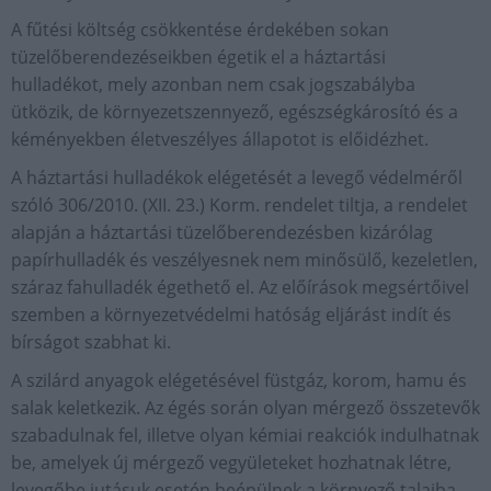
A fűtési költség csökkentése érdekében sokan
tüzelőberendezéseikben égetik el a háztartási
hulladékot, mely azonban nem csak jogszabályba
ütközik, de környezetszennyező, egészségkárosító és a
kéményekben életveszélyes állapotot is előidézhet.
A háztartási hulladékok elégetését a levegő védelméről
szóló 306/2010. (XII. 23.) Korm. rendelet tiltja, a rendelet
alapján a háztartási tüzelőberendezésben kizárólag
papírhulladék és veszélyesnek nem minősülő, kezeletlen,
száraz fahulladék égethető el. Az előírások megsértőivel
szemben a környezetvédelmi hatóság eljárást indít és
bírságot szabhat ki.
A szilárd anyagok elégetésével füstgáz, korom, hamu és
salak keletkezik. Az égés során olyan mérgező összetevők
szabadulnak fel, illetve olyan kémiai reakciók indulhatnak
be, amelyek új mérgező vegyületeket hozhatnak létre,
levegőbe jutásuk esetén beépülnek a környező talajba,