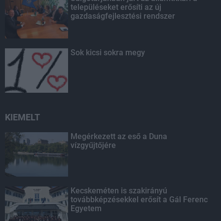
településeket erősíti az új
gazdaságfejlesztési rendszer
Sok kicsi sokra megy
KIEMELT
Megérkezett az eső a Duna
vízgyűjtőjére
Kecskeméten is szakirányú
továbbképzésekkel erősít a Gál Ferenc
Egyetem