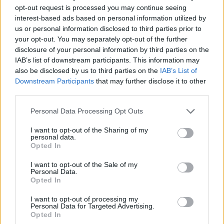
AJÁNLJUK MÉG
opt-out request is processed you may continue seeing
interest-based ads based on personal information utilized by
us or personal information disclosed to third parties prior to
your opt-out. You may separately opt-out of the further
disclosure of your personal information by third parties on the
MAGYAR ÉPÍTŐK
IAB’s list of downstream participants. This information may
also be disclosed by us to third parties on the
IAB’s List of
Mi épül?
Downstream Participants
that may further disclose it to other
third parties.
Please note that this website/app uses one or more Google
Personal Data Processing Opt Outs
services and may gather and store information including but
not limited to your visit or usage behaviour. You may click to
I want to opt-out of the Sharing of my
personal data.
grant or deny consent to Google and its third-party tags to
Opted In
use your data for below specified purposes in below Google
consent section.
I want to opt-out of the Sale of my
Personal Data.
Opted In
I want to opt-out of processing my
Personal Data for Targeted Advertising.
Belváros-Lipótváros
játszótér
Opted In
Város-Teampannon Kereskedelmi és Szolgáltató Kft.
parkfelújítás