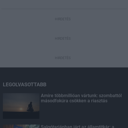
HIRDETÉS
HIRDETÉS
HIRDETÉS
LEGOLVASOTTABB
Amire többmillióan vártunk: szombattól
másodfokúra csökken a riasztás
Salgótarjánban járt az államtitkár: a