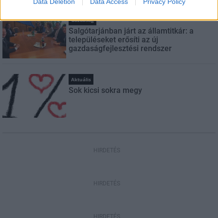
Data Deletion
Data Access
Privacy Policy
Gazdaság
Salgótarjánban járt az államtitkár: a
településeket erősíti az új
gazdaságfejlesztési rendszer
Aktuális
Sok kicsi sokra megy
HIRDETÉS
HIRDETÉS
HIRDETÉS