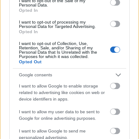
I want to opt-out of the Sale of my
Personal Data.
Opted In
M1 bővítés: már zajlik a teljesen új
I want to opt-out of processing my
Bicske Kelet csomópont építése
Personal Data for Targeted Advertising.
Opted In
I want to opt-out of Collection, Use,
Retention, Sale, and/or Sharing of my
Új gyalogosátkelők és jelzőlámpás
Personal Data that Is Unrelated with the
Purposes for which it was collected.
csomópont épül Angyalföldön
Opted Out
Google consents
Másfélszeresére bővítik
I want to allow Google to enable storage
Hódmezővásárhely jó hírű református
related to advertising like cookies on web or
iskoláját
device identifiers in apps.
I want to allow my user data to be sent to
Google for online advertising purposes.
I want to allow Google to send me
HÍRLEVÉL
personalized advertising.