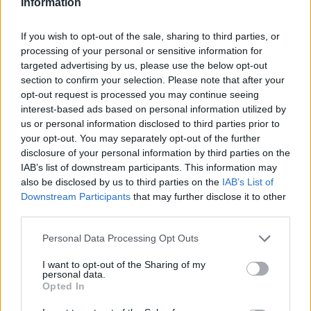
Information
If you wish to opt-out of the sale, sharing to third parties, or
processing of your personal or sensitive information for
targeted advertising by us, please use the below opt-out
section to confirm your selection. Please note that after your
opt-out request is processed you may continue seeing
interest-based ads based on personal information utilized by
us or personal information disclosed to third parties prior to
your opt-out. You may separately opt-out of the further
Belváros-Lipótváros
játszótér
disclosure of your personal information by third parties on the
Város-Teampannon Kereskedelmi és Szolgáltató Kft.
parkfelújítás
IAB’s list of downstream participants. This information may
also be disclosed by us to third parties on the
IAB’s List of
Újragondolják Lipótváros rejtett, zöld parkját
Downstream Participants
that may further disclose it to other
Indulhat a Honvéd tér megújításának tervezése, ahol a
third parties.
klímatudatos gondolkodás és a helyi identitás erősítése kerül a
Please note that this website/app uses one or more Google
középpontba.
Personal Data Processing Opt Outs
services and may gather and store information including but
not limited to your visit or usage behaviour. You may click to
I want to opt-out of the Sharing of my
Történelmi táj, amelynek minden köve
personal data.
grant or deny consent to Google and its third-party tags to
mesél – megújul a tatai Angolkert
Opted In
use your data for below specified purposes in below Google
consent section.