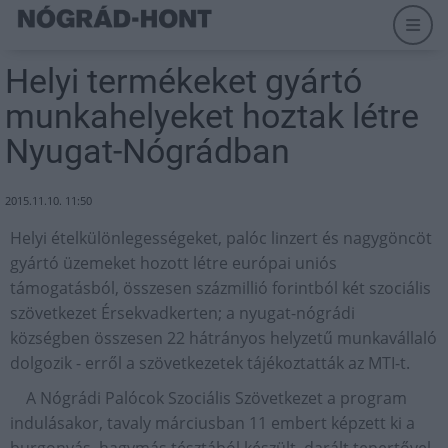
Helyi termékeket gyártó
munkahelyeket hoztak létre
Nyugat-Nógrádban
2015.11.10. 11:50
Helyi ételkülönlegességeket, palóc linzert és nagygöncöt
gyártó üzemeket hozott létre európai uniós
támogatásból, összesen százmillió forintból két szociális
szövetkezet Érsekvadkerten; a nyugat-nógrádi
községben összesen 22 hátrányos helyzetű munkavállaló
dolgozik - erről a szövetkezetek tájékoztatták az MTI-t.
A Nógrádi Palócok Szociális Szövetkezet a program
indulásakor, tavaly márciusban 11 embert képzett ki a