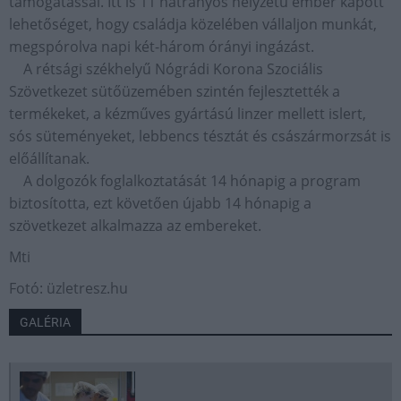
támogatással. Itt is 11 hátrányos helyzetű ember kapott
lehetőséget, hogy családja közelében vállaljon munkát,
megspórolva napi két-három órányi ingázást.
A rétsági székhelyű Nógrádi Korona Szociális
Szövetkezet sütőüzemében szintén fejlesztették a
termékeket, a kézműves gyártású linzer mellett islert,
sós süteményeket, lebbencs tésztát és császármorzsát is
előállítanak.
A dolgozók foglalkoztatását 14 hónapig a program
biztosította, ezt követően újabb 14 hónapig a
szövetkezet alkalmazza az embereket.
Mti
Fotó: üzletresz.hu
GALÉRIA