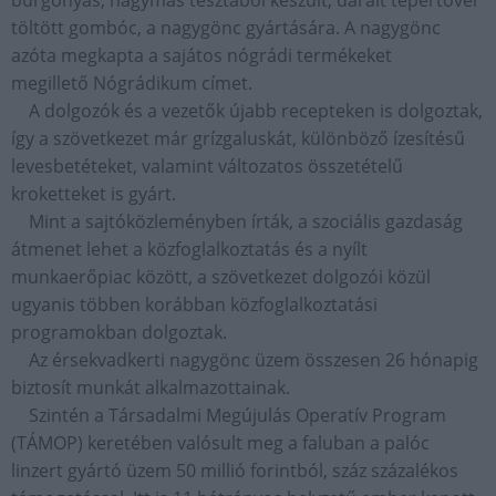
burgonyás, hagymás tésztából készült, darált tepertővel
töltött gombóc, a nagygönc gyártására. A nagygönc
azóta megkapta a sajátos nógrádi termékeket
megillető Nógrádikum címet.
A dolgozók és a vezetők újabb recepteken is dolgoztak,
így a szövetkezet már grízgaluskát, különböző ízesítésű
levesbetéteket, valamint változatos összetételű
kroketteket is gyárt.
Mint a sajtóközleményben írták, a szociális gazdaság
átmenet lehet a közfoglalkoztatás és a nyílt
munkaerőpiac között, a szövetkezet dolgozói közül
ugyanis többen korábban közfoglalkoztatási
programokban dolgoztak.
Az érsekvadkerti nagygönc üzem összesen 26 hónapig
biztosít munkát alkalmazottainak.
Szintén a Társadalmi Megújulás Operatív Program
(TÁMOP) keretében valósult meg a faluban a palóc
linzert gyártó üzem 50 millió forintból, száz százalékos