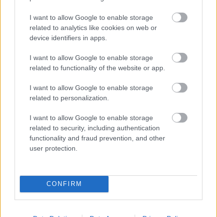
I want to allow Google to enable storage
Név
related to analytics like cookies on web or
device identifiers in apps.
E-mail cím
I want to allow Google to enable storage
related to functionality of the website or app.
Feliratkozom a hírlevélre és elfogadom az
adatvédelmi
I want to allow Google to enable storage
szabályzatot!
related to personalization.
FELIRATKOZÁS
I want to allow Google to enable storage
related to security, including authentication
functionality and fraud prevention, and other
user protection.
LEGFRISSEBB
Országos hírek
CONFIRM
Amire többmillióan vártunk: szombattól
másodfokúra csökken a riasztás