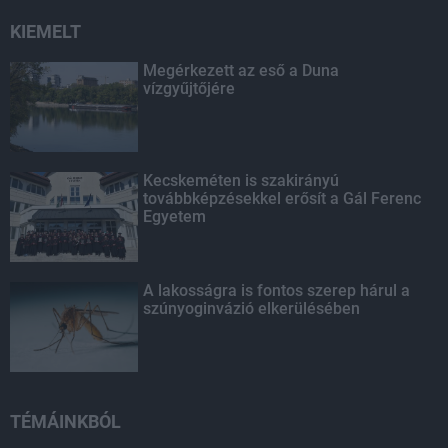
KIEMELT
Megérkezett az eső a Duna
vízgyűjtőjére
Kecskeméten is szakirányú
továbbképzésekkel erősít a Gál Ferenc
Egyetem
A lakosságra is fontos szerep hárul a
szúnyoginvázió elkerülésében
TÉMÁINKBÓL