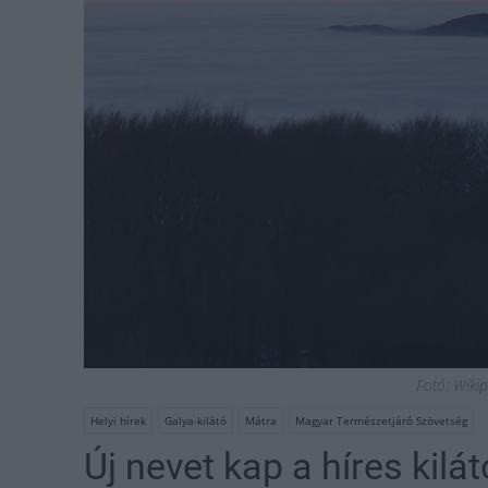
Fotó: Wikip
Helyi hírek
Galya-kilátó
Mátra
Magyar Természetjáró Szövetség
Új nevet kap a híres kilát