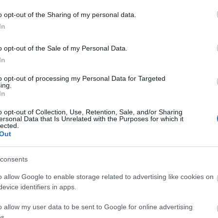
o opt-out of the Sharing of my personal data.
In
acentrumnál (a Gyöngyösről 8:40-kor induló menetrend
o opt-out of the Sale of my Personal Data.
Galyatető körül a Kékes TE szervezésében
In
umhoz, pihenés
to opt-out of processing my Personal Data for Targeted
ing.
tkeresztelése
In
o opt-out of Collection, Use, Retention, Sale, and/or Sharing
busz indulása 14:30
ersonal Data that Is Unrelated with the Purposes for which it
lected.
Out
et jelezni augusztus 25-ig.
consents
övetség
o allow Google to enable storage related to advertising like cookies on
evice identifiers in apps.
o allow my user data to be sent to Google for online advertising
s.