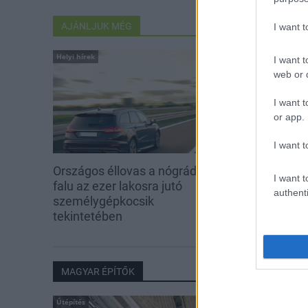
AJÁNLJUK MÉG
I want 
Helyi hírek
Helyi hírek
I want t
web or d
I want t
or app.
I want t
Országos éllovas a nógrádi pici
Három meghat
I want t
falu az ezer lakosra jutó
is fejlesztette
authenti
személygépkocsik
tekintetében
MAGYAR ÉPÍTŐK
Útépítés