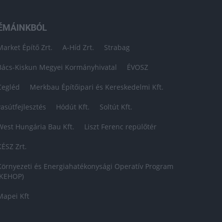
ÉMÁINKBÓL
Market Építő Zrt.
A-Híd Zrt.
Strabag
Bács-Kiskun Megyei Kormányhivatal
ÉVOSZ
Cegléd
Merkbau Építőipari és Kereskedelmi Kft.
vasútfejlesztés
Hódút Kft.
Soltút Kft.
West Hungária Bau Kft.
Liszt Ferenc repülőtér
KÉSZ Zrt.
Környezeti és Energiahatékonysági Operatív Program
(KEHOP)
Mapei Kft