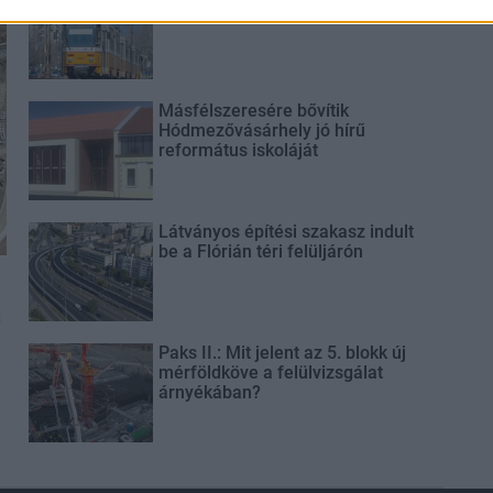
csomópont épül Angyalföldön
Másfélszeresére bővítik
Hódmezővásárhely jó hírű
református iskoláját
Látványos építési szakasz indult
be a Flórián téri felüljárón
t
Paks II.: Mit jelent az 5. blokk új
mérföldköve a felülvizsgálat
árnyékában?