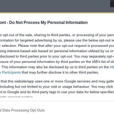
ont -
Do Not Process My Personal Information
ökének nevét viseli ezentúl.
to opt-out of the sale, sharing to third parties, or processing of your per
tett Thuróczy Lajos, az MTSZ tiszteletbeli elnöke, a
formation for targeted advertising by us, please use the below opt-out s
r selection. Please note that after your opt-out request is processed y
tős részét a hazai természetjárásnak szentelte –
eing interest-based ads based on personal information utilized by us or
disclosed to third parties prior to your opt-out. You may separately opt-
losure of your personal information by third parties on the IAB’s list of
 ünnepélyes eseményre invitál mindenkit a Magyar
. This information may also be disclosed by us to third parties on the
IA
ik át a mátrai Galya-kilátót. Thuróczy Lajos, az MTSZ
Participants
that may further disclose it to other third parties.
 kilátó.
 that this website/app uses one or more Google services and may gath
including but not limited to your visit or usage behaviour. You may click 
 to Google and its third-party tags to use your data for below specifi
ogle consent section.
l Data Processing Opt Outs