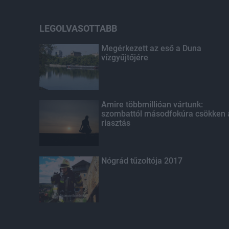
LEGOLVASOTTABB
Megérkezett az eső a Duna
vízgyűjtőjére
Amire többmillióan vártunk:
szombattól másodfokúra csökken 
riasztás
Nógrád tűzoltója 2017