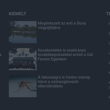
KIEMELT
T
Megérkezett az eső a Duna
vízgyűjtőjére
Kecskeméten is szakirányú
a
továbbképzésekkel erősít a Gál
Ferenc Egyetem
A lakosságra is fontos szerep
hárul a szúnyoginvázió
elkerülésében