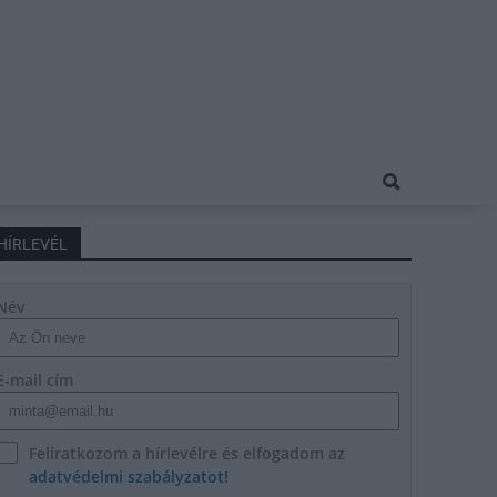
HÍRLEVÉL
Név
E-mail cím
Feliratkozom a hírlevélre és elfogadom az
adatvédelmi szabályzatot!