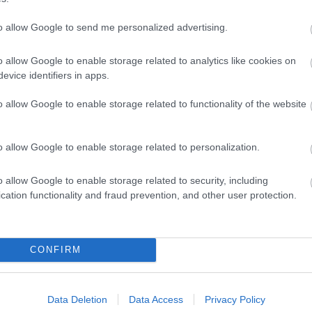
to allow Google to send me personalized advertising.
Helyi hírek
o allow Google to enable storage related to analytics like cookies on
evice identifiers in apps.
o allow Google to enable storage related to functionality of the website
o allow Google to enable storage related to personalization.
ározó épületét
Vasárnap Nógrádot is eléri a
o allow Google to enable storage related to security, including
 Salgótarján
legmagasabb figyelmeztetés
cation functionality and fraud prevention, and other user protection.
CONFIRM
Data Deletion
Data Access
Privacy Policy
Új gyalogosátkelők és jelzőlámpás