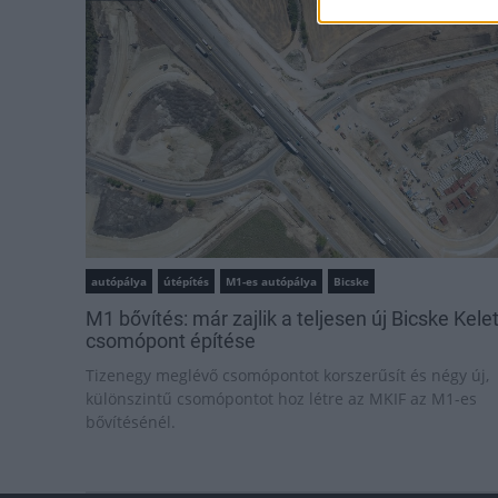
autópálya
útépítés
M1-es autópálya
Bicske
M1 bővítés: már zajlik a teljesen új Bicske Kele
csomópont építése
Tizenegy meglévő csomópontot korszerűsít és négy új,
különszintű csomópontot hoz létre az MKIF az M1-es
bővítésénél.