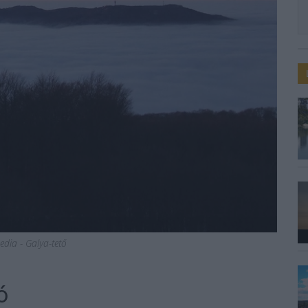
edia - Galya-tető
ó