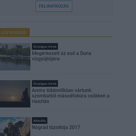
FELIRATKOZÁS
LEGFRISSEBB
Országos hírek
Megérkezett az eső a Duna
vízgyűjtőjére
Országos hírek
Amire többmillióan vártunk:
szombattól másodfokúra csökken a
riasztás
Aktuális
Nógrád tűzoltója 2017