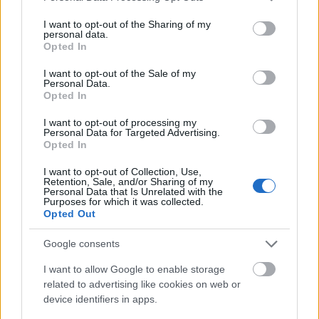
Három meghatározó épületét is fejlesztette
services and may gather and store information including but
Salgótarján
not limited to your visit or usage behaviour. You may click to
I want to opt-out of the Sharing of my
personal data.
grant or deny consent to Google and its third-party tags to
Opted In
use your data for below specified purposes in below Google
consent section.
I want to opt-out of the Sale of my
Personal Data.
Opted In
Helyi hírek
I want to opt-out of processing my
Personal Data for Targeted Advertising.
Opted In
I want to opt-out of Collection, Use,
Retention, Sale, and/or Sharing of my
Personal Data that Is Unrelated with the
Purposes for which it was collected.
Opted Out
Vasárnap Nógrádot is eléri a legmagasabb
figyelmeztetés
Google consents
I want to allow Google to enable storage
related to advertising like cookies on web or
device identifiers in apps.