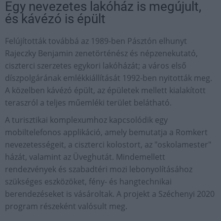
Egy nevezetes lakóház is megújult,
és kávézó is épült
Felújították továbbá az 1989-ben Pásztón elhunyt
Rajeczky Benjamin zenetörténész és népzenekutató,
ciszterci szerzetes egykori lakóházát; a város első
díszpolgárának emlékkiállítását 1992-ben nyitották meg.
A közelben kávézó épült, az épületek mellett kialakított
teraszról a teljes műemléki terület belátható.
A turisztikai komplexumhoz kapcsolódik egy
mobiltelefonos applikáció, amely bemutatja a Romkert
nevezetességeit, a ciszterci kolostort, az "oskolamester"
házát, valamint az Üveghutát. Mindemellett
rendezvények és szabadtéri mozi lebonyolításához
szükséges eszközöket, fény- és hangtechnikai
berendezéseket is vásároltak. A projekt a Széchenyi 2020
program részeként valósult meg.