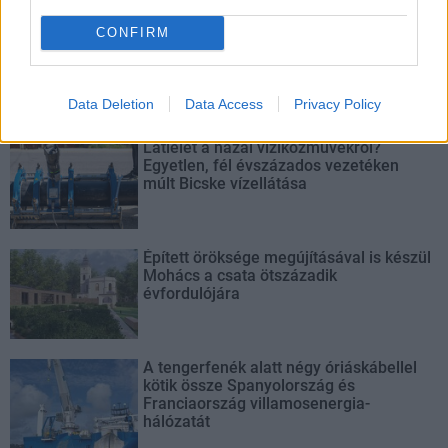
Liszt Ferenc Nemzetközi Repülőtér közelében. A VGP Park
CONFIRM
Budapest Aerozone területén megvalósult vízellátó, szenny- és
csapadékvíz-elvezető rendszerek, az út- és külső elektromos
hálózat kiépítés a legújabb, logisztikai csarnok kiszolgálását
szolgálja.
Data Deletion
Data Access
Privacy Policy
Látlelet a hazai víziközművekről?
Egyetlen, fél évszázados vezetéken
múlt Bicske vízellátása
Épített öröksége megújításával is készül
Mohács a csata ötszázadik
évfordulójára
A tengerfenék alatt négy óriáskábellel
kötik össze Spanyolország és
Franciaország villamosenergia-
hálózatát