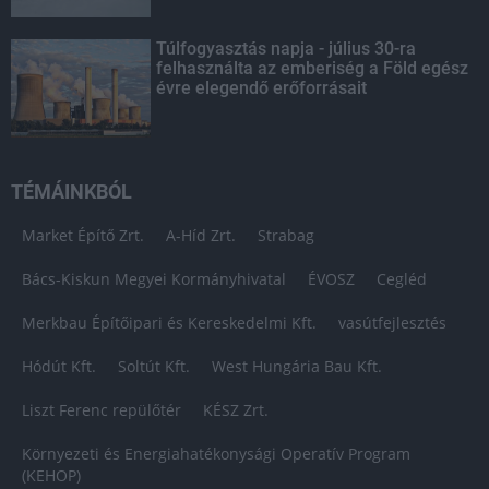
Túlfogyasztás napja - július 30-ra
felhasználta az emberiség a Föld egész
évre elegendő erőforrásait
TÉMÁINKBÓL
Market Építő Zrt.
A-Híd Zrt.
Strabag
Bács-Kiskun Megyei Kormányhivatal
ÉVOSZ
Cegléd
Merkbau Építőipari és Kereskedelmi Kft.
vasútfejlesztés
Hódút Kft.
Soltút Kft.
West Hungária Bau Kft.
Liszt Ferenc repülőtér
KÉSZ Zrt.
Környezeti és Energiahatékonysági Operatív Program
(KEHOP)