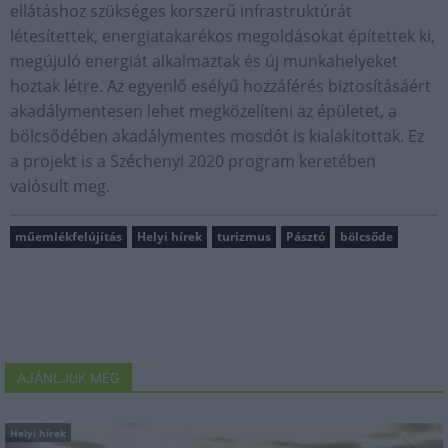
ellátáshoz szükséges korszerű infrastruktúrát
létesítettek, energiatakarékos megoldásokat építettek ki,
megújuló energiát alkalmaztak és új munkahelyeket
hoztak létre. Az egyenlő esélyű hozzáférés biztosításáért
akadálymentesen lehet megközelíteni az épületet, a
bölcsődében akadálymentes mosdót is kialakítottak. Ez
a projekt is a Széchenyi 2020 program keretében
valósult meg.
műemlékfelújítás
Helyi hírek
turizmus
Pásztó
bölcsőde
AJÁNLJUK MÉG
Helyi hírek