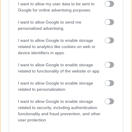
I want to allow my user data to be sent to
Google for online advertising purposes.
MAGYAR ÉPÍTŐK
I want to allow Google to send me
personalized advertising.
Mi épül?
I want to allow Google to enable storage
related to analytics like cookies on web or
device identifiers in apps.
I want to allow Google to enable storage
related to functionality of the website or app.
I want to allow Google to enable storage
related to personalization.
I want to allow Google to enable storage
útépítés
logisztikai központ
Colas
Colas Alterra Zrt.
related to security, including authentication
functionality and fraud prevention, and other
Elkészült a Liszt Ferenc repülőtér közelében lévő
user protection.
logisztikai bázis út- és közműhálózatának fejlesztése
Komplex infrastruktúra-rendszert épített a Colas Alterra Zrt. a