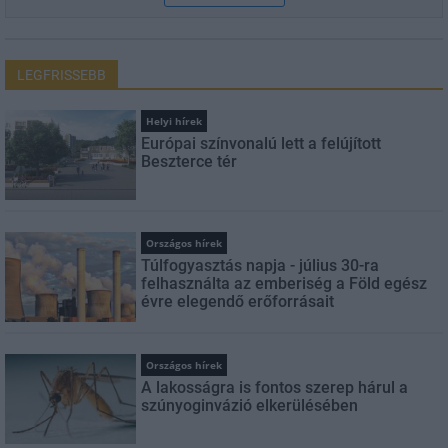
LEGFRISSEBB
Helyi hírek
Európai színvonalú lett a felújított
Beszterce tér
Országos hírek
Túlfogyasztás napja - július 30-ra
felhasználta az emberiség a Föld egész
évre elegendő erőforrásait
Országos hírek
A lakosságra is fontos szerep hárul a
szúnyoginvázió elkerülésében