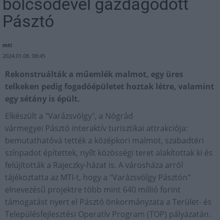
bölcsődével gazdagodott
Pásztó
mti
2024.01.08. 08:45
Rekonstruálták a műemlék malmot, egy üres
telkeken pedig fogadóépületet hoztak létre, valamint
egy sétány is épült.
Elkészült a "Varázsvölgy", a Nógrád
vármegyei Pásztó interaktív turisztikai attrakciója:
bemutathatóvá tették a középkori malmot, szabadtéri
színpadot építettek, nyílt közösségi teret alakítottak ki és
felújították a Rajeczky-házat is. A városháza arról
tájékoztatta az MTI-t, hogy a "Varázsvölgy Pásztón"
elnevezésű projektre több mint 640 millió forint
támogatást nyert el Pásztó önkormányzata a Terület- és
Településfejlesztési Operatív Program (TOP) pályázatán.