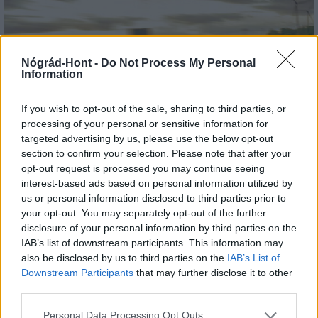
Nógrád-Hont -
Do Not Process My Personal
Information
Országos éllovas a nógrádi pici falu az ezer lakosra jutó
If you wish to opt-out of the sale, sharing to third parties, or
személygépkocsik tekintetében
processing of your personal or sensitive information for
targeted advertising by us, please use the below opt-out
section to confirm your selection. Please note that after your
opt-out request is processed you may continue seeing
interest-based ads based on personal information utilized by
us or personal information disclosed to third parties prior to
Helyi hírek
your opt-out. You may separately opt-out of the further
disclosure of your personal information by third parties on the
IAB’s list of downstream participants. This information may
also be disclosed by us to third parties on the
IAB’s List of
Downstream Participants
that may further disclose it to other
third parties.
Please note that this website/app uses one or more Google
Personal Data Processing Opt Outs