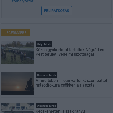
szabályzatot!
FELIRATKOZÁS
LEGFRISSEBB
Helyi hírek
Közös gyakorlatot tartottak Nógrád és
Pest területi védelmi bizottságai
Országos hírek
Amire többmillióan vártunk: szombattól
másodfokúra csökken a riasztás
Országos hírek
Kecskeméten is szakirányú