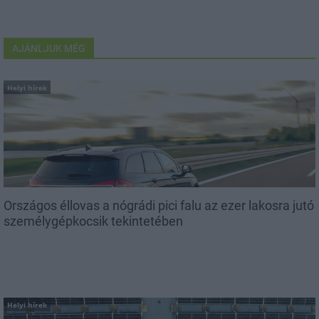
AJÁNLJUK MÉG
Helyi hírek
Országos éllovas a nógrádi pici falu az ezer lakosra jutó
személygépkocsik tekintetében
Helyi hírek