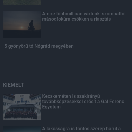
Amire többmillióan vártunk: szombattól
másodfokúra csökken a riasztás
5 gyönyörű tó Nógrád megyében
KIEMELT
Kecskeméten is szakirányú
továbbképzésekkel erősít a Gál Ferenc
Egyetem
A lakosságra is fontos szerep hárul a