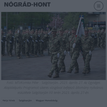
Fotó: MTI/Komka Péter - Salgótarján, 2023. április 27. Az Egységes
Alapkiképzési Programot sikeres vizsgával befejező állomány nyilvános
eskütétele Salgótarján Fő terén 2023. április 27-én.
Helyi hírek
Salgótarján
Magyar Honvédség