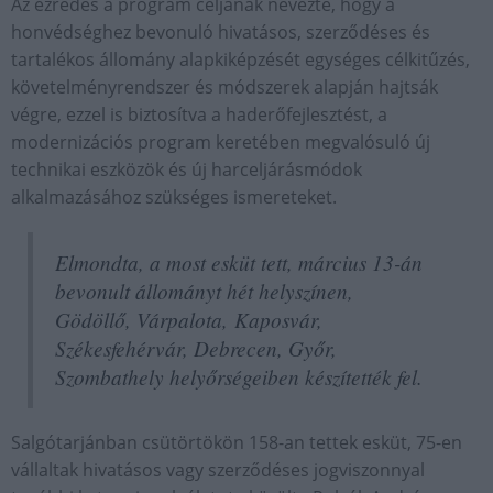
Az ezredes a program céljának nevezte, hogy a
honvédséghez bevonuló hivatásos, szerződéses és
tartalékos állomány alapkiképzését egységes célkitűzés,
követelményrendszer és módszerek alapján hajtsák
végre, ezzel is biztosítva a haderőfejlesztést, a
modernizációs program keretében megvalósuló új
technikai eszközök és új harceljárásmódok
alkalmazásához szükséges ismereteket.
Elmondta, a most esküt tett, március 13-án
bevonult állományt hét helyszínen,
Gödöllő, Várpalota, Kaposvár,
Székesfehérvár, Debrecen, Győr,
Szombathely helyőrségeiben készítették fel.
Salgótarjánban csütörtökön 158-an tettek esküt, 75-en
vállaltak hivatásos vagy szerződéses jogviszonnyal