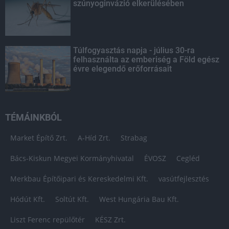
szúnyoginvázió elkerülésében
Túlfogyasztás napja - július 30-ra
felhasználta az emberiség a Föld egész
évre elegendő erőforrásait
TÉMÁINKBÓL
Market Építő Zrt.
A-Híd Zrt.
Strabag
Bács-Kiskun Megyei Kormányhivatal
ÉVOSZ
Cegléd
Merkbau Építőipari és Kereskedelmi Kft.
vasútfejlesztés
Hódút Kft.
Soltút Kft.
West Hungária Bau Kft.
Liszt Ferenc repülőtér
KÉSZ Zrt.