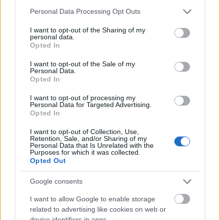
Vasárnap Nógrádot is eléri a legmagasabb
Please note that this website/app uses one or more Google
figyelmeztetés
Personal Data Processing Opt Outs
services and may gather and store information including but
not limited to your visit or usage behaviour. You may click to
I want to opt-out of the Sharing of my
personal data.
grant or deny consent to Google and its third-party tags to
Opted In
use your data for below specified purposes in below Google
consent section.
I want to opt-out of the Sale of my
Personal Data.
Opted In
MAGYAR ÉPÍTŐK
I want to opt-out of processing my
Personal Data for Targeted Advertising.
Opted In
Útépítés
I want to opt-out of Collection, Use,
Retention, Sale, and/or Sharing of my
Personal Data that Is Unrelated with the
Purposes for which it was collected.
Opted Out
Google consents
I want to allow Google to enable storage
related to advertising like cookies on web or
device identifiers in apps.