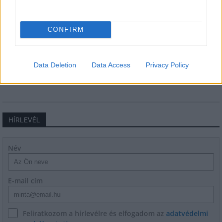
múlt Bicske vízellátása
CONFIRM
Épített öröksége megújításával is készül
Mohács a csata ötszázadik
évfordulójára
Data Deletion
Data Access
Privacy Policy
HÍRLEVÉL
Név
E-mail cím
Feliratkozom a hírlevélre és elfogadom az
adatvédelmi