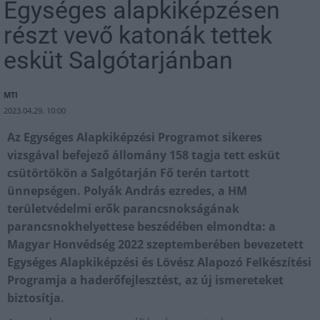
Egységes alapkiképzésen
részt vevő katonák tettek
esküt Salgótarjánban
MTI
2023.04.29. 10:00
Az Egységes Alapkiképzési Programot sikeres
vizsgával befejező állomány 158 tagja tett esküt
csütörtökön a Salgótarján Fő terén tartott
ünnepségen. Polyák András ezredes, a HM
területvédelmi erők parancsnokságának
parancsnokhelyettese beszédében elmondta: a
Magyar Honvédség 2022 szeptemberében bevezetett
Egységes Alapkiképzési és Lövész Alapozó Felkészítési
Programja a haderőfejlesztést, az új ismereteket
biztosítja.