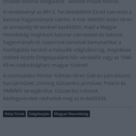
további katonai szolgálatot - közölte Polyák András.
A rendezvényt az MH 3. Területvédelmi Ezred szervezte a
katonai hagyományok szerint. A már délelőtt lezárt téren
az ünnepség térzenével kezdődött, majd a Magyar
Honvédség meghívott katonai szervezetei és katonai
hagyományőrző csoportok tartottak bemutatókat a
honfoglalás korától a második világháborúig, megidézve
többek között Drégelypalánk hős várvédőit vagy az 1848-
49-es szabadságharc magyar tüzéreit.
A szomszédos Förster Kálmán téren Gidrán páncélozott
harcjárművet, Unimog tűzszerész járművet, Polaris és
HMMWV terepjárókat, tűzszerész robotot,
kézifegyvereket nézhettek meg az érdeklődők.
Helyi hírek
Salgótarján
Magyar Honvédség