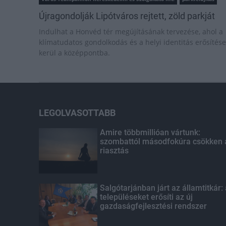
Újragondolják Lipótváros rejtett, zöld parkját
Indulhat a Honvéd tér megújításának tervezése, ahol a
klímatudatos gondolkodás és a helyi identitás erősítése
kerül a középpontba.
LEGOLVASOTTABB
Amire többmillióan vártunk:
szombattól másodfokúra csökken 
riasztás
Salgótarjánban járt az államtitkár:
településeket erősíti az új
gazdaságfejlesztési rendszer