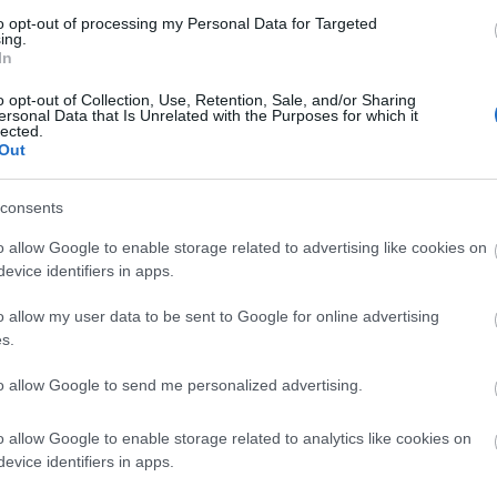
to opt-out of processing my Personal Data for Targeted
ing.
In
o opt-out of Collection, Use, Retention, Sale, and/or Sharing
ersonal Data that Is Unrelated with the Purposes for which it
lected.
Out
consents
o allow Google to enable storage related to advertising like cookies on
evice identifiers in apps.
Helyi hírek
o allow my user data to be sent to Google for online advertising
s.
to allow Google to send me personalized advertising.
o allow Google to enable storage related to analytics like cookies on
ározó épületét
Vasárnap Nógrádot is eléri a
evice identifiers in apps.
 Salgótarján
legmagasabb figyelmeztetés