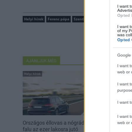
I want 
Advertis
Opted 
Helyi hírek
Ferenc pápa
Szentkút
I want t
of my P
was col
Opted 
Google 
AJÁNLJUK MÉG
I want t
web or d
Helyi hírek
Helyi hírek
I want t
purpose
I want 
I want t
Országos éllovas a nógrádi pici
Három meghat
web or d
falu az ezer lakosra jutó
is fejlesztette