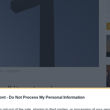
áció - Unsplash
s ellátogat a pápa
ont -
Do Not Process My Personal Information
to opt-out of the sale, sharing to third parties, or processing of your per