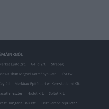
ÉMÁINKBÓL
Market Építő Zrt.
A-Híd Zrt.
Strabag
Bács-Kiskun Megyei Kormányhivatal
ÉVOSZ
Cegléd
Merkbau Építőipari és Kereskedelmi Kft.
vasútfejlesztés
Hódút Kft.
Soltút Kft.
West Hungária Bau Kft.
Liszt Ferenc repülőtér