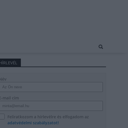
HÍRLEVÉL
Név
E-mail cím
Feliratkozom a hírlevélre és elfogadom az
adatvédelmi szabályzatot!