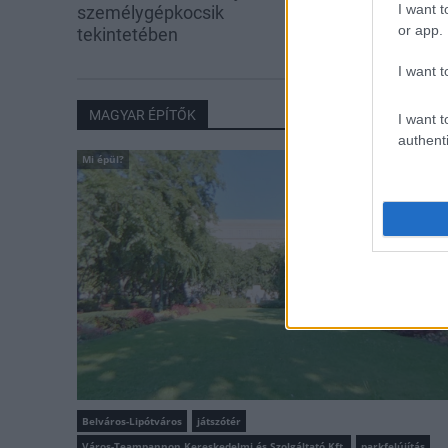
I want t
személygépkocsik
or app.
tekintetében
I want t
MAGYAR ÉPÍTŐK
I want t
authenti
Mi épül?
Belváros-Lipótváros
játszótér
Város-Teampannon Kereskedelmi és Szolgáltató Kft.
parkfelújítás