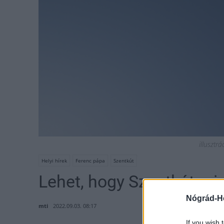
illusztr
Helyi hírek
Ferenc pápa
Szentkút
Lehet, hogy Szentkútra i
Nógrád-H
mti
2022.09.03. 08:17
If you wish 