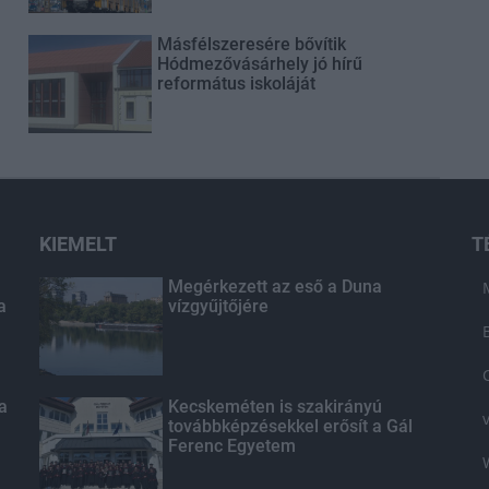
Másfélszeresére bővítik
Hódmezővásárhely jó hírű
református iskoláját
KIEMELT
T
Megérkezett az eső a Duna
a
vízgyűjtőjére
 a
Kecskeméten is szakirányú
továbbképzésekkel erősít a Gál
Ferenc Egyetem