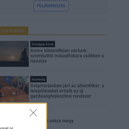
FELIRATKOZÁS
LEGFRISSEBB
Országos hírek
Amire többmillióan vártunk:
szombattól másodfokúra csökken a
riasztás
Gazdaság
Salgótarjánban járt az államtitkár: a
településeket erősíti az új
gazdaságfejlesztési rendszer
Aktuális
Sok kicsi sokra megy
sonal or