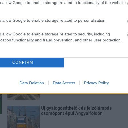
o allow Google to enable storage related to functionality of the website
o allow Google to enable storage related to personalization.
o allow Google to enable storage related to security, including
cation functionality and fraud prevention, and other user protection.
Történelmi táj, amelynek minden
köve mesél – megújul a tatai
Angolkert
CONFIRM
M1 bővítés: már zajlik a teljesen új
Bicske Kelet csomópont építése
Data Deletion
Data Access
Privacy Policy
Új gyalogosátkelők és jelzőlámpás
csomópont épül Angyalföldön