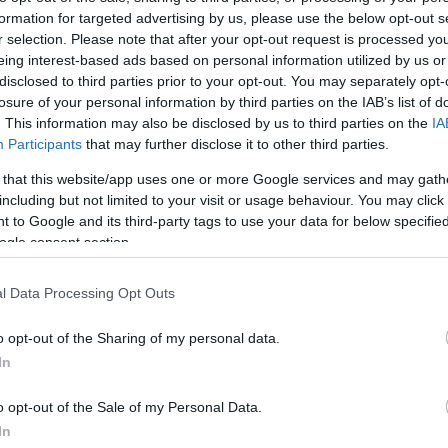
formation for targeted advertising by us, please use the below opt-out s
r selection. Please note that after your opt-out request is processed y
i témája Ferenc pápa jövőre tervezett
eing interest-based ads based on personal information utilized by us or
 várost és települést is érinthet, ahol korábban
disclosed to third parties prior to your opt-out. You may separately opt-
stület tanácskozására a Vatikánba érkezett Erdő
losure of your personal information by third parties on the IAB’s list of
MTI-nek pénteken.
. This information may also be disclosed by us to third parties on the
IA
Participants
that may further disclose it to other third parties.
atásain felkeres egy Mária-kegyhelyet. A bíboros
 that this website/app uses one or more Google services and may gath
i kegyhelyét említette, hozzátéve, hogy a nógrádi
including but not limited to your visit or usage behaviour. You may click 
méltóvá teszik a helyszínt a pápa fogadására.
 to Google and its third-party tags to use your data for below specifi
ogle consent section.
pcsolatot a társadalom peremén élő vagy valamilyen
kal, például a cigánysággal, ahogyan ezt szlovákiai
l Data Processing Opt Outs
 kiváló helyszínt kínál az ott élő cigány közösséggel
o opt-out of the Sharing of my personal data.
 fogalmazta meg, hogy szívesen látogatna ismét
In
 Eucharisztikus Kongresszus budapesti zárómiséje és
o opt-out of the Sale of my Personal Data.
ülőúton az őt kísérő újságíróknak nyilatkozott. Később
In
szívesen menne Magyarországra.