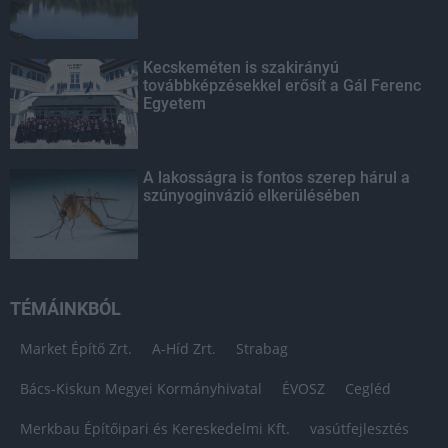
Kecskeméten is szakirányú
továbbképzésekkel erősít a Gál Ferenc
Egyetem
A lakosságra is fontos szerep hárul a
szúnyoginvázió elkerülésében
TÉMÁINKBÓL
Market Építő Zrt.
A-Híd Zrt.
Strabag
Bács-Kiskun Megyei Kormányhivatal
ÉVOSZ
Cegléd
Merkbau Építőipari és Kereskedelmi Kft.
vasútfejlesztés