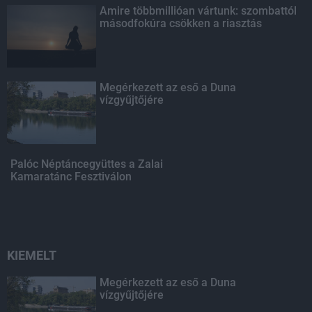
Amire többmillióan vártunk: szombattól
másodfokúra csökken a riasztás
Megérkezett az eső a Duna
vízgyűjtőjére
Palóc Néptáncegyüttes a Zalai
Kamaratánc Fesztiválon
KIEMELT
Megérkezett az eső a Duna
vízgyűjtőjére