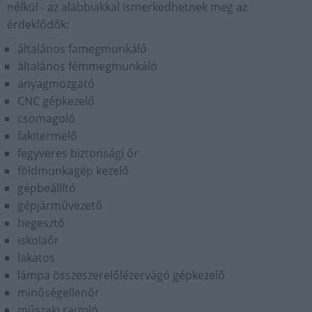
nélkül - az alábbiakkal ismerkedhetnek meg az
érdeklődők:
általános famegmunkáló
általános fémmegmunkáló
anyagmozgató
CNC gépkezelő
csomagoló
fakitermelő
fegyveres biztonsági őr
földmunkagép kezelő
gépbeállító
gépjárművezető
hegesztő
iskolaőr
lakatos
lámpa összeszerelőlézervágó gépkezelő
minőségellenőr
műszaki rajzoló