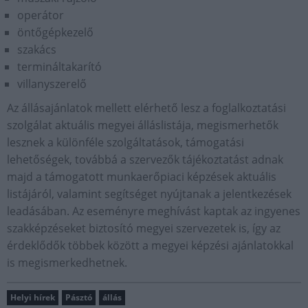
operátor
öntőgépkezelő
szakács
termináltakarító
villanyszerelő
Az állásajánlatok mellett elérhető lesz a foglalkoztatási
szolgálat aktuális megyei álláslistája, megismerhetők
lesznek a különféle szolgáltatások, támogatási
lehetőségek, továbbá a szervezők tájékoztatást adnak
majd a támogatott munkaerőpiaci képzések aktuális
listájáról, valamint segítséget nyújtanak a jelentkezések
leadásában. Az eseményre meghívást kaptak az ingyenes
szakképzéseket biztosító megyei szervezetek is, így az
érdeklődők többek között a megyei képzési ajánlatokkal
is megismerkedhetnek.
Helyi hírek
Pásztó
állás