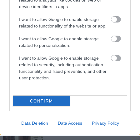
related to analytics like cookies on web or
device identifiers in apps.
I want to allow Google to enable storage
related to functionality of the website or app.
autópálya
útépítés
M1-es autópálya
Bicske
I want to allow Google to enable storage
M1 bővítés: már zajlik a teljesen új Bicske Kelet
related to personalization.
csomópont építése
I want to allow Google to enable storage
Tizenegy meglévő csomópontot korszerűsít és négy új,
related to security, including authentication
különszintű csomópontot hoz létre az MKIF az M1-es
functionality and fraud prevention, and other
bővítésénél.
user protection.
Új gyalogosátkelők és jelzőlámpás
csomópont épül Angyalföldön
CONFIRM
Másfélszeresére bővítik
Data Deletion
Data Access
Privacy Policy
Hódmezővásárhely jó hírű református
iskoláját