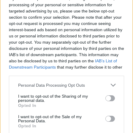
processing of your personal or sensitive information for
targeted advertising by us, please use the below opt-out
Helyi hírek
section to confirm your selection. Please note that after your
opt-out request is processed you may continue seeing
interest-based ads based on personal information utilized by
us or personal information disclosed to third parties prior to
your opt-out. You may separately opt-out of the further
disclosure of your personal information by third parties on the
IAB’s list of downstream participants. This information may
Három meghatározó épületét is fejlesztette
also be disclosed by us to third parties on the
IAB’s List of
Salgótarján
Downstream Participants
that may further disclose it to other
third parties.
Please note that this website/app uses one or more Google
Personal Data Processing Opt Outs
services and may gather and store information including but
not limited to your visit or usage behaviour. You may click to
I want to opt-out of the Sharing of my
personal data.
Helyi hírek
grant or deny consent to Google and its third-party tags to
Opted In
use your data for below specified purposes in below Google
consent section.
I want to opt-out of the Sale of my
Personal Data.
Opted In