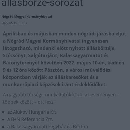
állásbörze-sorozat
Nógrád Megyei Kormányhivatal
2022.05.10. 16:13
Áprilisban és májusban minden nógrádi járásba eljut
a Nógrád Megyei Kormányhivatal ingyenesen
látogatható, mindenki előtt nyitott állásbörzéje.
Szécsényt, Salgótarjánt, Balassagyarmatot és
Bátonyterenyét követően 2022. május 10-én, kedden
9 és 12 óra között Pásztón, a városi művelődési
központban várják az álláskeresőket és a
munkaerőpiaci képzések iránt érdeklődőket.
A nagyobb térségi munkáltatók közül az eseményen –
többek között – ott lesz:
az Alukov Hungária Kft.
a B+N Referencia Zrt.
a Balassagyarmati Fegyház és Börtön