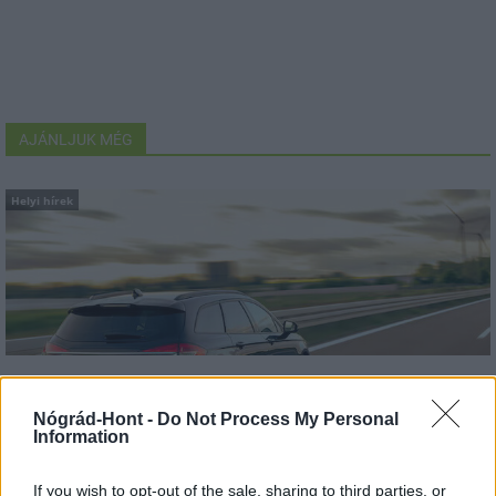
AJÁNLJUK MÉG
Helyi hírek
Országos éllovas a nógrádi pici falu az ezer lakosra jutó
személygépkocsik tekintetében
Nógrád-Hont -
Do Not Process My Personal
Information
If you wish to opt-out of the sale, sharing to third parties, or