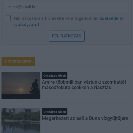
Feliratkozom a hírlevélre és elfogadom az
adatvédelmi
szabályzatot!
FELIRATKOZÁS
LEGFRISSEBB
Országos hírek
Amire többmillióan vártunk: szombattól
másodfokúra csökken a riasztás
Országos hírek
Megérkezett az eső a Duna vízgyűjtőjére