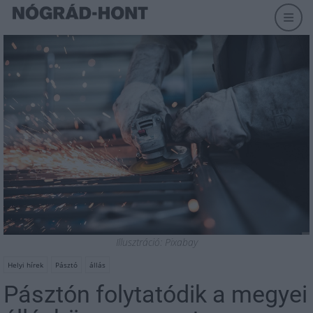
Illusztráció: Pixabay
Helyi hírek
Pásztó
állás
Pásztón folytatódik a megyei