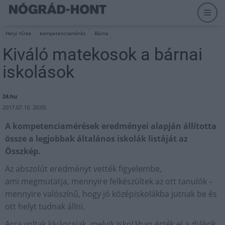
Helyi hírek
kompetenciamérés
Bárna
Kiváló matekosok a bárnai
iskolások
24.hu
2017.07.10. 20:05
A kompetenciamérések eredményei alapján állította
össze a legjobbak általános iskolák listáját az
Összkép.
Az abszolút eredményt vették figyelembe,
ami megmutatja, mennyire felkészültek az ott tanulók –
mennyire valószínű, hogy jó középiskolákba jutnak be és
ott helyt tudnak állni.
Arra voltak kíváncsiak, melyik iskolában érték el a diákok