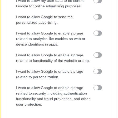
I want to allow my user data to be sent to
Paks II.: Mit jelent az 5. blokk új
Google for online advertising purposes.
mérföldköve a felülvizsgálat
árnyékában?
I want to allow Google to send me
personalized advertising.
I want to allow Google to enable storage
related to analytics like cookies on web or
HÍRLEVÉL
device identifiers in apps.
I want to allow Google to enable storage
Név
related to functionality of the website or app.
I want to allow Google to enable storage
E-mail cím
related to personalization.
I want to allow Google to enable storage
Feliratkozom a hírlevélre és elfogadom az
related to security, including authentication
adatvédelmi
szabályzatot!
functionality and fraud prevention, and other
user protection.
FELIRATKOZÁS