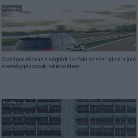
Helyi hírek
Országos éllovas a nógrádi pici falu az ezer lakosra jutó
személygépkocsik tekintetében
Helyi hírek