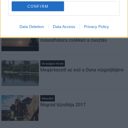
CONFIRM
LEGFRISSEBB
Data Deletion
Data Access
Privacy Policy
Országos hírek
Amire többmillióan vártunk: szombattól
másodfokúra csökken a riasztás
Országos hírek
Megérkezett az eső a Duna vízgyűjtőjére
Aktuális
Nógrád tűzoltója 2017