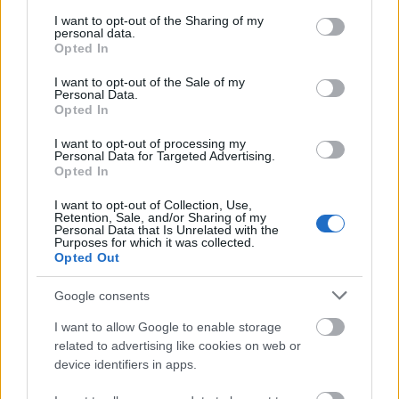
csomópont építése
services and may gather and store information including but
not limited to your visit or usage behaviour. You may click to
I want to opt-out of the Sharing of my
Tizenegy meglévő csomópontot korszerűsít és négy új,
personal data.
grant or deny consent to Google and its third-party tags to
Opted In
különszintű csomópontot hoz létre az MKIF az M1-es
use your data for below specified purposes in below Google
bővítésénél.
consent section.
I want to opt-out of the Sale of my
Personal Data.
Opted In
Új gyalogosátkelők és jelzőlámpás
csomópont épül Angyalföldön
I want to opt-out of processing my
Personal Data for Targeted Advertising.
Opted In
I want to opt-out of Collection, Use,
Másfélszeresére bővítik
Retention, Sale, and/or Sharing of my
Hódmezővásárhely jó hírű református
Personal Data that Is Unrelated with the
iskoláját
Purposes for which it was collected.
Opted Out
Google consents
Látványos építési szakasz indult be a
Flórián téri felüljárón
I want to allow Google to enable storage
related to advertising like cookies on web or
device identifiers in apps.