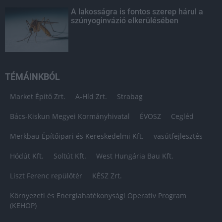
A lakosságra is fontos szerep hárul a
szúnyoginvázió elkerülésében
TÉMÁINKBÓL
Market Építő Zrt.
A-Híd Zrt.
Strabag
Bács-Kiskun Megyei Kormányhivatal
ÉVOSZ
Cegléd
Merkbau Építőipari és Kereskedelmi Kft.
vasútfejlesztés
Hódút Kft.
Soltút Kft.
West Hungária Bau Kft.
Liszt Ferenc repülőtér
KÉSZ Zrt.
Környezeti és Energiahatékonysági Operatív Program
(KEHOP)