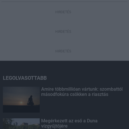
HIRDETÉS
HIRDETÉS
HIRDETÉS
LEGOLVASOTTABB
Amire többmillióan vártunk: szombattól
másodfokúra csökken a riasztás
Megérkezett az eső a Duna
vízgyűjtőjére