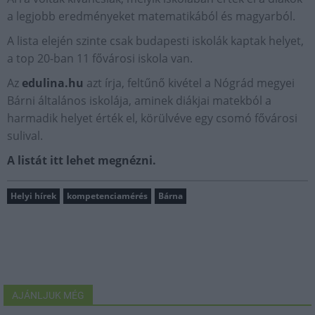
a legjobb eredményeket matematikából és magyarból.
A lista elején szinte csak budapesti iskolák kaptak helyet,
a top 20-ban 11 fővárosi iskola van.
Az
edulina.hu
azt írja, feltűnő kivétel a Nógrád megyei
Bárni általános iskolája, aminek diákjai matekból a
harmadik helyet érték el, körülvéve egy csomó fővárosi
sulival.
A listát itt lehet megnézni.
Helyi hírek
kompetenciamérés
Bárna
AJÁNLJUK MÉG