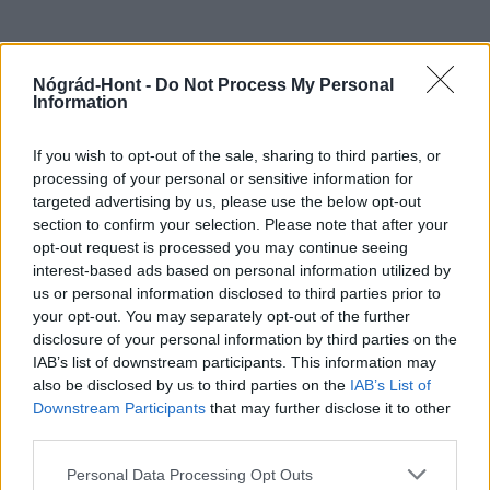
Nógrád-Hont -
Do Not Process My Personal
MAGYAR ÉPÍTŐK
Information
Útépítés
If you wish to opt-out of the sale, sharing to third parties, or
processing of your personal or sensitive information for
targeted advertising by us, please use the below opt-out
section to confirm your selection. Please note that after your
opt-out request is processed you may continue seeing
interest-based ads based on personal information utilized by
us or personal information disclosed to third parties prior to
your opt-out. You may separately opt-out of the further
disclosure of your personal information by third parties on the
IAB’s list of downstream participants. This information may
also be disclosed by us to third parties on the
IAB’s List of
Downstream Participants
that may further disclose it to other
third parties.
autópálya
útépítés
M1-es autópálya
Bicske
Please note that this website/app uses one or more Google
M1 bővítés: már zajlik a teljesen új Bicske Kelet
Personal Data Processing Opt Outs