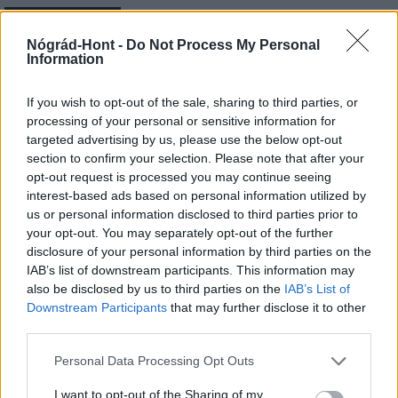
MAGYAR ÉPÍTŐK
Nógrád-Hont -
Do Not Process My Personal
Information
Mi épül?
If you wish to opt-out of the sale, sharing to third parties, or
processing of your personal or sensitive information for
targeted advertising by us, please use the below opt-out
section to confirm your selection. Please note that after your
opt-out request is processed you may continue seeing
interest-based ads based on personal information utilized by
us or personal information disclosed to third parties prior to
your opt-out. You may separately opt-out of the further
disclosure of your personal information by third parties on the
IAB’s list of downstream participants. This information may
also be disclosed by us to third parties on the
IAB’s List of
Belváros-Lipótváros
játszótér
Downstream Participants
that may further disclose it to other
Város-Teampannon Kereskedelmi és Szolgáltató Kft.
parkfelújítás
third parties.
Újragondolják Lipótváros rejtett, zöld parkját
Please note that this website/app uses one or more Google
Personal Data Processing Opt Outs
services and may gather and store information including but
Indulhat a Honvéd tér megújításának tervezése, ahol a
not limited to your visit or usage behaviour. You may click to
I want to opt-out of the Sharing of my