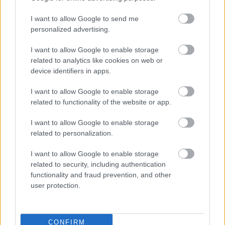
I want to allow Google to send me
personalized advertising.
I want to allow Google to enable storage
HÍRLEVÉL
related to analytics like cookies on web or
device identifiers in apps.
Név
I want to allow Google to enable storage
related to functionality of the website or app.
E-mail cím
I want to allow Google to enable storage
related to personalization.
Feliratkozom a hírlevélre és elfogadom az
adatvédelmi
I want to allow Google to enable storage
szabályzatot!
related to security, including authentication
functionality and fraud prevention, and other
FELIRATKOZÁS
user protection.
CONFIRM
LEGFRISSEBB