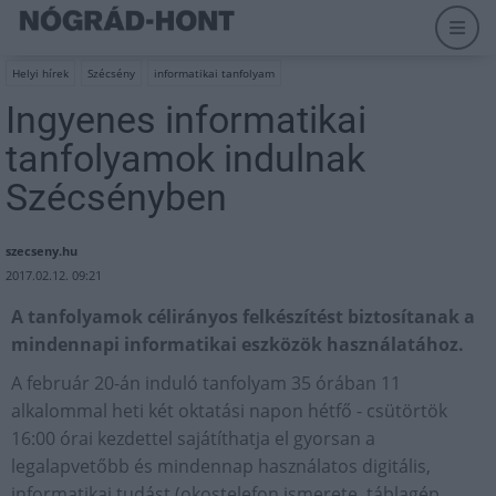
Helyi hírek
Szécsény
informatikai tanfolyam
Ingyenes informatikai
tanfolyamok indulnak
Szécsényben
szecseny.hu
2017.02.12. 09:21
A tanfolyamok célirányos felkészítést biztosítanak a
mindennapi informatikai eszközök használatához.
A február 20-án induló tanfolyam 35 órában 11
alkalommal heti két oktatási napon hétfő - csütörtök
16:00 órai kezdettel sajátíthatja el gyorsan a
legalapvetőbb és mindennap használatos digitális,
informatikai tudást (okostelefon ismerete, táblagép