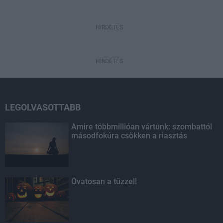
HIRDETÉS
HIRDETÉS
LEGOLVASOTTABB
Amire többmillióan vártunk: szombattól
másodfokúra csökken a riasztás
Óvatosan a tűzzel!