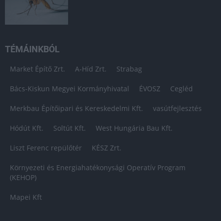
TÉMÁINKBÓL
Market Építő Zrt.
A-Híd Zrt.
Strabag
Bács-Kiskun Megyei Kormányhivatal
ÉVOSZ
Cegléd
Merkbau Építőipari és Kereskedelmi Kft.
vasútfejlesztés
Hódút Kft.
Soltút Kft.
West Hungária Bau Kft.
Liszt Ferenc repülőtér
KÉSZ Zrt.
Környezeti és Energiahatékonysági Operatív Program
(KEHOP)
Mapei Kft