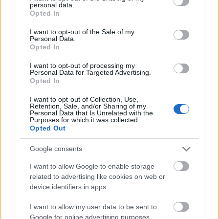
klímatudatos gondolkodás és a helyi identitás erősítése kerül a
personal data.
grant or deny consent to Google and its third-party tags to
középpontba.
Opted In
use your data for below specified purposes in below Google
consent section.
I want to opt-out of the Sale of my
Történelmi táj, amelynek minden köve
Personal Data.
mesél – megújul a tatai Angolkert
Opted In
I want to opt-out of processing my
Personal Data for Targeted Advertising.
Opted In
M1 bővítés: már zajlik a teljesen új
Bicske Kelet csomópont építése
I want to opt-out of Collection, Use,
Retention, Sale, and/or Sharing of my
Personal Data that Is Unrelated with the
Purposes for which it was collected.
Opted Out
Új gyalogosátkelők és jelzőlámpás
Google consents
csomópont épül Angyalföldön
I want to allow Google to enable storage
related to advertising like cookies on web or
device identifiers in apps.
Másfélszeresére bővítik
Hódmezővásárhely jó hírű református
I want to allow my user data to be sent to
iskoláját
Google for online advertising purposes.