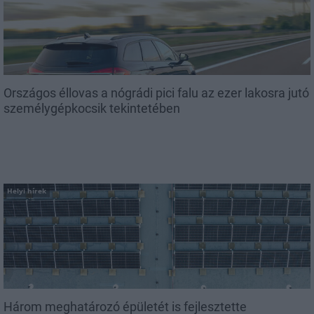
Országos éllovas a nógrádi pici falu az ezer lakosra jutó
személygépkocsik tekintetében
Helyi hírek
Három meghatározó épületét is fejlesztette