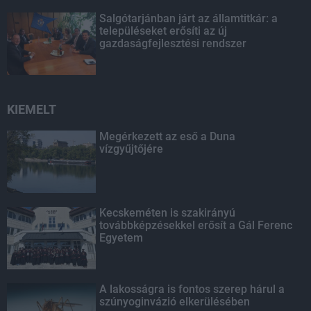
Salgótarjánban járt az államtitkár: a
településeket erősíti az új
gazdaságfejlesztési rendszer
KIEMELT
Megérkezett az eső a Duna
vízgyűjtőjére
Kecskeméten is szakirányú
továbbképzésekkel erősít a Gál Ferenc
Egyetem
A lakosságra is fontos szerep hárul a
szúnyoginvázió elkerülésében