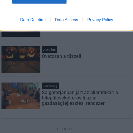
Országos hírek
Data Deletion
Data Access
Privacy Policy
Amire többmillióan vártunk: szombattól
másodfokúra csökken a riasztás
Aktuális
Óvatosan a tűzzel!
Gazdaság
Salgótarjánban járt az államtitkár: a
településeket erősíti az új
gazdaságfejlesztési rendszer
HIRDETÉS