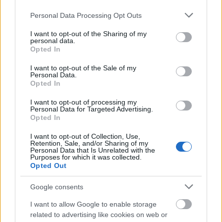
Please note that this website/app uses one or more Google
Personal Data Processing Opt Outs
services and may gather and store information including but
not limited to your visit or usage behaviour. You may click to
I want to opt-out of the Sharing of my
personal data.
grant or deny consent to Google and its third-party tags to
Opted In
use your data for below specified purposes in below Google
consent section.
Három meghatározó épületét is fejlesztette
I want to opt-out of the Sale of my
Personal Data.
Salgótarján
Opted In
I want to opt-out of processing my
Personal Data for Targeted Advertising.
Opted In
Helyi hírek
I want to opt-out of Collection, Use,
Retention, Sale, and/or Sharing of my
Personal Data that Is Unrelated with the
Purposes for which it was collected.
Opted Out
Google consents
I want to allow Google to enable storage
related to advertising like cookies on web or
Vasárnap Nógrádot is eléri a legmagasabb