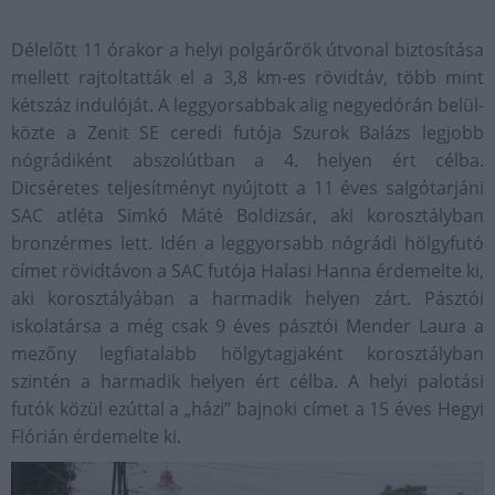
Délelőtt 11 órakor a helyi polgárőrök útvonal biztosítása
mellett rajtoltatták el a 3,8 km-es rövidtáv, több mint
kétszáz indulóját. A leggyorsabbak alig negyedórán belül-
közte a Zenit SE ceredi futója Szurok Balázs legjobb
nógrádiként abszolútban a 4. helyen ért célba.
Dicséretes teljesítményt nyújtott a 11 éves salgótarjáni
SAC atléta Simkó Máté Boldizsár, aki korosztályban
bronzérmes lett. Idén a leggyorsabb nógrádi hölgyfutó
címet rövidtávon a SAC futója Halasi Hanna érdemelte ki,
aki korosztályában a harmadik helyen zárt. Pásztói
iskolatársa a még csak 9 éves pásztói Mender Laura a
mezőny legfiatalabb hölgytagjaként korosztályban
szintén a harmadik helyen ért célba. A helyi palotási
futók közül ezúttal a „házi” bajnoki címet a 15 éves Hegyi
Flórián érdemelte ki.