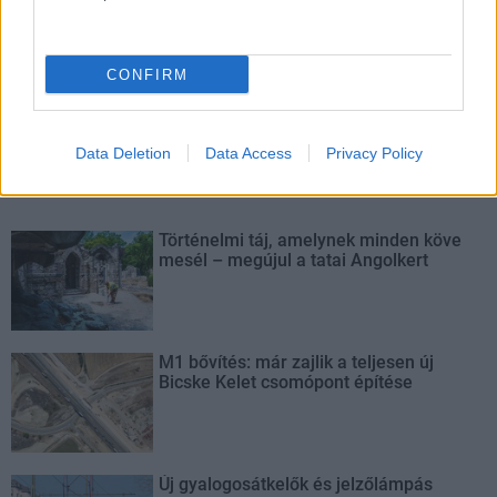
Belváros-Lipótváros
játszótér
Város-Teampannon Kereskedelmi és Szolgáltató Kft.
parkfelújítás
CONFIRM
Újragondolják Lipótváros rejtett, zöld parkját
Indulhat a Honvéd tér megújításának tervezése, ahol a
Data Deletion
Data Access
Privacy Policy
klímatudatos gondolkodás és a helyi identitás erősítése kerül a
középpontba.
Történelmi táj, amelynek minden köve
mesél – megújul a tatai Angolkert
M1 bővítés: már zajlik a teljesen új
Bicske Kelet csomópont építése
Új gyalogosátkelők és jelzőlámpás