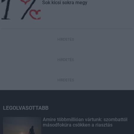
Sok kicsi sokra megy
HIRDETÉS
HIRDETÉS
HIRDETÉS
LEGOLVASOTTABB
Amire többmillióan vártunk: szombattól
másodfokúra csökken a riasztás