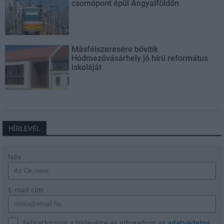
csomópont épül Angyalföldön
Másfélszeresére bővítik
Hódmezővásárhely jó hírű református
iskoláját
HÍRLEVÉL
Név
E-mail cím
Feliratkozom a hírlevélre és elfogadom az
adatvédelmi