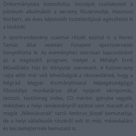
Önkormányzata biztosította, hozzájuk csatlakozott a
jubileum alkalmából a verseny főszervezője, Hasznosi
Norbert, aki éves képviselői tiszteletdíjával egészítette ki
a büdzsét.
A sportrendezvény szakmai részét ezúttal is a Koren
Tamás által vezetett Futapest sportszervezet
bonyolította le. Az eseményhez szorosan kapcsolódott
az a kiegészítő program, melyet a Mihályfi Ernő
Művelődési Ház és Könyvtár szervezett. A futóverseny
rajta előtt már volt lehetőségük a részvevőknek, hogy a
Nógrád Megyei Kormányhivatal Népegészségügyi
Főosztálya munkatársai által nyújtott vérnyomás,
testzsír, testtömeg index, CO mérést igénybe vegyék,
miközben a helyi rendezvényről ezúttal sem maradt el a
magát „félkovácsnak” tartó Ambrus József bemutatója,
de a helyi vállalkozók részéről volt itt méz, mézeskalács
és kecsketejtermék bemutató is.