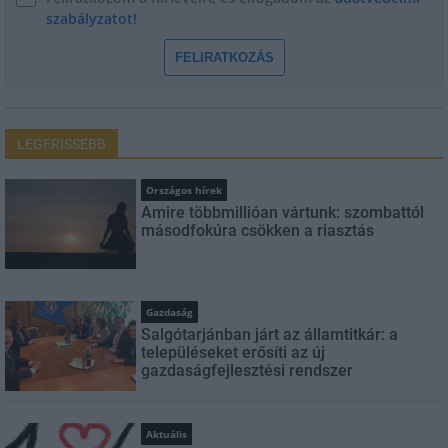
szabályzatot!
FELIRATKOZÁS
LEGFRISSEBB
Országos hírek
Amire többmillióan vártunk: szombattól
másodfokúra csökken a riasztás
Gazdaság
Salgótarjánban járt az államtitkár: a
településeket erősíti az új
gazdaságfejlesztési rendszer
Aktuális