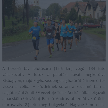
A hosszú táv lefutására (12,6 km) végül 134 futó
vállalkozott. A futók a palotási tavat megkerülve
Kisbágyon, majd Egyházasdengeleg határát érintve értek
vissza a célba. A küzdelmek során a közelmúltban a
salgótarjáni Zenit SE-vezetője Telek András által leigazolt
ajnácskői (Szlovákia) Bartkó András abszolút az ötödik
(korosztály. 2.) lett, még hölgyeknél Nagyné Simon Lilla