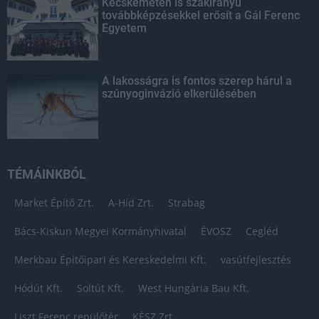
Kecskeméten is szakirányú
továbbképzésekkel erősít a Gál Ferenc
Egyetem
A lakosságra is fontos szerep hárul a
szúnyoginvázió elkerülésében
TÉMÁINKBÓL
Market Építő Zrt.
A-Híd Zrt.
Strabag
Bács-Kiskun Megyei Kormányhivatal
ÉVOSZ
Cegléd
Merkbau Építőipari és Kereskedelmi Kft.
vasútfejlesztés
Hódút Kft.
Soltút Kft.
West Hungária Bau Kft.
Liszt Ferenc repülőtér
KÉSZ Zrt.