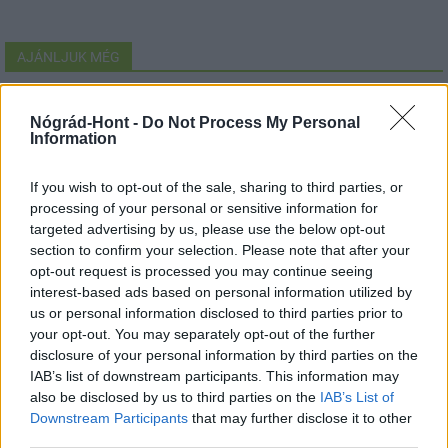
AJÁNLJUK MÉG
Helyi hírek
Nógrád-Hont -
Do Not Process My Personal
Information
If you wish to opt-out of the sale, sharing to third parties, or
processing of your personal or sensitive information for
targeted advertising by us, please use the below opt-out
section to confirm your selection. Please note that after your
opt-out request is processed you may continue seeing
Országos éllovas a nógrádi pici falu az ezer lakosra jutó
interest-based ads based on personal information utilized by
személygépkocsik tekintetében
us or personal information disclosed to third parties prior to
your opt-out. You may separately opt-out of the further
disclosure of your personal information by third parties on the
IAB’s list of downstream participants. This information may
also be disclosed by us to third parties on the
IAB’s List of
Helyi hírek
Downstream Participants
that may further disclose it to other
third parties.