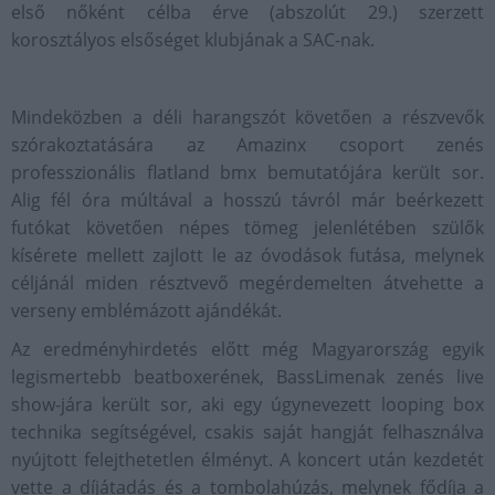
első nőként célba érve (abszolút 29.) szerzett
korosztályos elsőséget klubjának a SAC-nak.
Mindeközben a déli harangszót követően a részvevők
szórakoztatására az Amazinx csoport zenés
professzionális flatland bmx bemutatójára került sor.
Alig fél óra múltával a hosszú távról már beérkezett
futókat követően népes tömeg jelenlétében szülők
kísérete mellett zajlott le az óvodások futása, melynek
céljánál miden résztvevő megérdemelten átvehette a
verseny emblémázott ajándékát.
Az eredményhirdetés előtt még Magyarország egyik
legismertebb beatboxerének, BassLimenak zenés live
show-jára került sor, aki egy úgynevezett looping box
technika segítségével, csakis saját hangját felhasználva
nyújtott felejthetetlen élményt. A koncert után kezdetét
vette a díjátadás és a tombolahúzás, melynek fődíja a