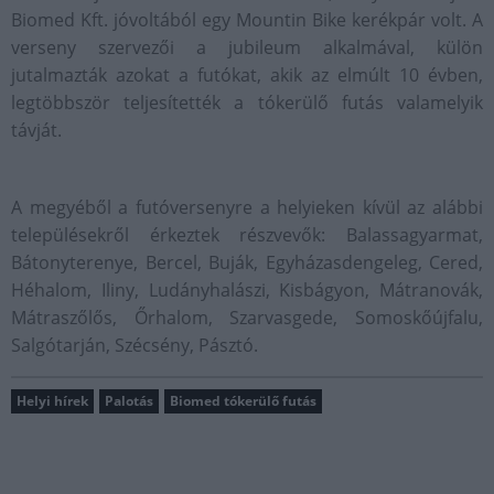
Biomed Kft. jóvoltából egy Mountin Bike kerékpár volt. A
verseny szervezői a jubileum alkalmával, külön
jutalmazták azokat a futókat, akik az elmúlt 10 évben,
legtöbbször teljesítették a tókerülő futás valamelyik
távját.
A megyéből a futóversenyre a helyieken kívül az alábbi
településekről érkeztek részvevők: Balassagyarmat,
Bátonyterenye, Bercel, Buják, Egyházasdengeleg, Cered,
Héhalom, Iliny, Ludányhalászi, Kisbágyon, Mátranovák,
Mátraszőlős, Őrhalom, Szarvasgede, Somoskőújfalu,
Salgótarján, Szécsény, Pásztó.
Helyi hírek
Palotás
Biomed tókerülő futás