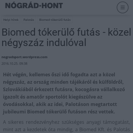
Helyi hírek
Palotás
Biomed tókerülő futás
Biomed tókerülő futás - közel
négyszáz indulóval
nogradsport.wordpress.com
2016.10.25. 09:38
Hét végén, kellemes őszi idő fogadta azt a közel
négyszáz, az ország minden tájékáról és külföldről,
Szlovákiából érkezett futásra, kocogásra vállalkozó
igazolt és amatőr sportolót kiegészülve az
óvodásokkal, akik az idei, Palotáson megtartott
jubileumi Biomed tókerülő futáson rész vettek.
A sikeres rendezvényhez szükséges anyagi támogatást,
mint azt a kezdetek óta mindig, a Biomed Kft. és Palotás