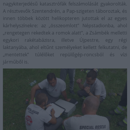
nagykiterjedésű katasztrófák felszámolását gyakorolták.
A résztvevők Szentendrén, a Pap-szigeten táboroztak, és
innen többek között helikopteren jutottak el az egyes
kárhelyszínekre: az „összeomlott” Népstadionba, ahol
„rengetegen rekedtek a romok alatt”, a Zsámbék melletti
egykori rakétabázisra, illetve Újpestre, egy régi
laktanyába, ahol eltűnt személyeket kellett felkutatni, de
„mentettek” túlélőket repülőgép-roncsból és vízi
járműből is.