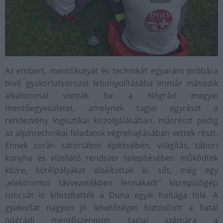
Az embert, mentőkutyát és technikát egyaránt próbára
tevő gyakorlatsorozat lebonyolításába immár második
alkalommal vonták be a Nógrád megyei
mentőegyesületet, amelynek tagjai egyrészt a
rendezvény logisztikai kiszolgálásában, másrészt pedig
az alpintechnikai feladatok végrehajtásában vettek részt.
Ennek során sátortábor építésében, világítás, tábori
konyha és vízellátó rendszer telepítésében működtek
közre, kötélpályákat alakítottak ki, sőt, még egy
„elektromos távvezetékben fennakadt” kisrepülőgép
roncsát is kifeszítették a Duna egyik holtága fölé. A
gyakorlat nagyon jó lehetőséget biztosított a fiatal
nógrádi mentőszervezet tagjai számára a