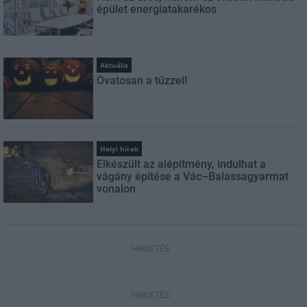
épület energiatakarékos
Aktuális
Óvatosan a tűzzel!
Helyi hírek
Elkészült az alépítmény, indulhat a
vágány építése a Vác–Balassagyarmat
vonalon
HIRDETÉS
HIRDETÉS