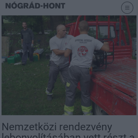
Nemzetközi rendezvény
lebonyolításában vett részt a