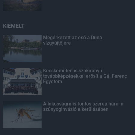
KIEMELT
Megérkezett az eső a Duna
vízgyűjtőjére
Kecskeméten is szakirányú
továbbképzésekkel erősít a Gál Ferenc
Egyetem
A lakosságra is fontos szerep hárul a
szúnyoginvázió elkerülésében