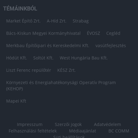
TÉMÁINKBÓL
Market Építő Zrt.
A-Híd Zrt.
Strabag
Bács-Kiskun Megyei Kormányhivatal
ÉVOSZ
Cegléd
Merkbau Építőipari és Kereskedelmi Kft.
vasútfejlesztés
Hódút Kft.
Soltút Kft.
West Hungária Bau Kft.
Liszt Ferenc repülőtér
KÉSZ Zrt.
Környezeti és Energiahatékonysági Operatív Program
(KEHOP)
Mapei Kft
Impresszum
Szerzői jogok
Adatvédelem
Felhasználási feltételek
Médiaajánlat
BC COMM
Süti beállítások