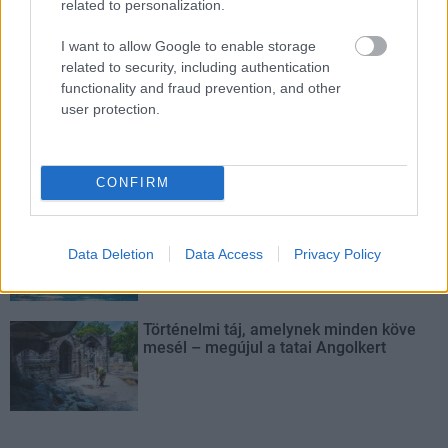
related to personalization.
épülnek Zuglóban – helyben tartják a
csapadékvizet
I want to allow Google to enable storage
related to security, including authentication
functionality and fraud prevention, and other
Nem az üres, hanem az okosan működő
user protection.
épület energiatakarékos
CONFIRM
Újragondolják Lipótváros rejtett, zöld
parkját
Data Deletion
Data Access
Privacy Policy
Történelmi táj, amelynek minden köve
mesél – megújul a tatai Angolkert