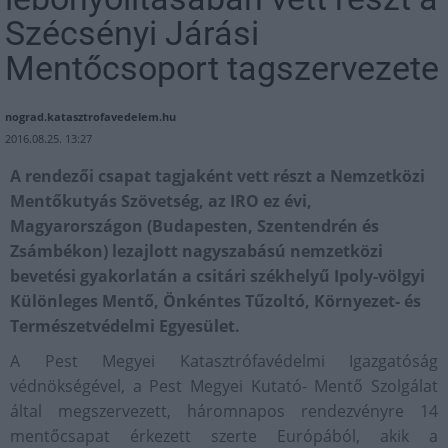
Szécsényi Járási
Mentőcsoport tagszervezete
nograd.katasztrofavedelem.hu
2016.08.25. 13:27
A rendezői csapat tagjaként vett részt a Nemzetközi
Mentőkutyás Szövetség, az IRO ez évi,
Magyarországon (Budapesten, Szentendrén és
Zsámbékon) lezajlott nagyszabású nemzetközi
bevetési gyakorlatán a csitári székhelyű Ipoly-völgyi
Különleges Mentő, Önkéntes Tűzoltó, Környezet- és
Természetvédelmi Egyesület.
A Pest Megyei Katasztrófavédelmi Igazgatóság
védnökségével, a Pest Megyei Kutató- Mentő Szolgálat
által megszervezett, háromnapos rendezvényre 14
mentőcsapat érkezett szerte Európából, akik a