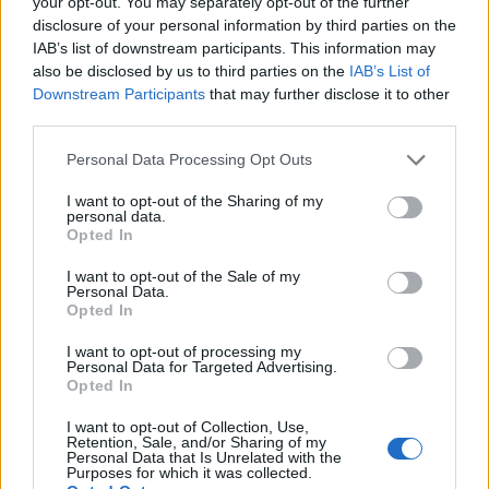
your opt-out. You may separately opt-out of the further
disclosure of your personal information by third parties on the
IAB’s list of downstream participants. This information may
also be disclosed by us to third parties on the
IAB’s List of
Helyi hírek
Downstream Participants
that may further disclose it to other
third parties.
Please note that this website/app uses one or more Google
Personal Data Processing Opt Outs
services and may gather and store information including but
not limited to your visit or usage behaviour. You may click to
I want to opt-out of the Sharing of my
personal data.
grant or deny consent to Google and its third-party tags to
Opted In
use your data for below specified purposes in below Google
Vasárnap Nógrádot is eléri a legmagasabb
consent section.
I want to opt-out of the Sale of my
Personal Data.
figyelmeztetés
Opted In
I want to opt-out of processing my
Personal Data for Targeted Advertising.
Opted In
I want to opt-out of Collection, Use,
Retention, Sale, and/or Sharing of my
Personal Data that Is Unrelated with the
MAGYAR ÉPÍTŐK
Purposes for which it was collected.