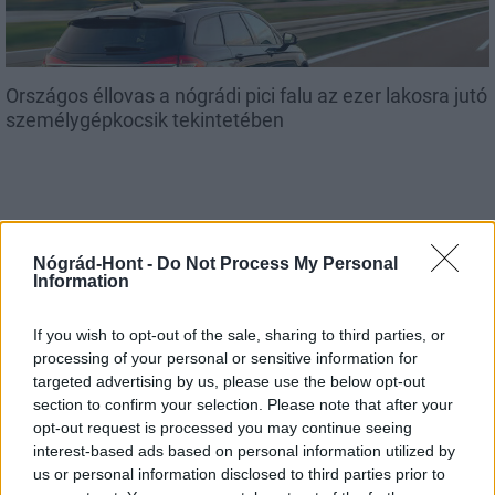
Országos éllovas a nógrádi pici falu az ezer lakosra jutó
személygépkocsik tekintetében
Helyi hírek
Nógrád-Hont -
Do Not Process My Personal
Information
If you wish to opt-out of the sale, sharing to third parties, or
processing of your personal or sensitive information for
targeted advertising by us, please use the below opt-out
section to confirm your selection. Please note that after your
opt-out request is processed you may continue seeing
Három meghatározó épületét is fejlesztette
interest-based ads based on personal information utilized by
Salgótarján
us or personal information disclosed to third parties prior to