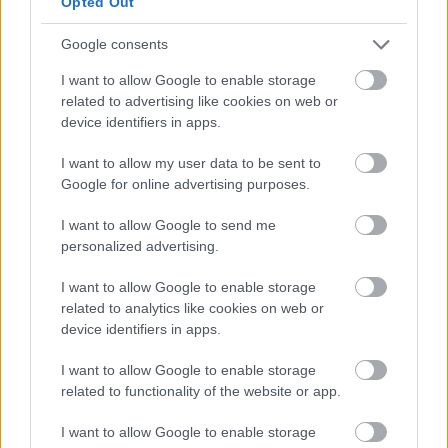
Opted Out
Útépítés
Google consents
I want to allow Google to enable storage
related to advertising like cookies on web or
device identifiers in apps.
I want to allow my user data to be sent to
Google for online advertising purposes.
I want to allow Google to send me
personalized advertising.
I want to allow Google to enable storage
útfelújítás
Pestszentlőrinc
XVIII. kerület
Profunda Bau
related to analytics like cookies on web or
Szinte teljes hosszában megújítják a Lakatos úti
device identifiers in apps.
lakótelep legfontosabb utcáját
I want to allow Google to enable storage
Pestszentlőrinc egyik első lakótelepén kanyarog a Dolgozó utca,
related to functionality of the website or app.
amelynek komplex burkolatmegújításáért felel a Profunda Bau.
I want to allow Google to enable storage
Új vízáteresztő burkolatú parkolók