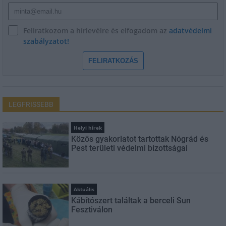
Feliratkozom a hírlevélre és elfogadom az
adatvédelmi
szabályzatot!
FELIRATKOZÁS
LEGFRISSEBB
Helyi hírek
Közös gyakorlatot tartottak Nógrád és
Pest területi védelmi bizottságai
Aktuális
Kábítószert találtak a berceli Sun
Fesztiválon