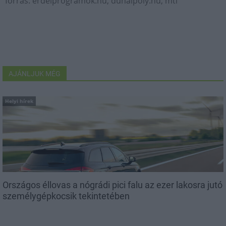
forrás: erdeiprogramok.hu, dunaipoly.hu, mti
AJÁNLJUK MÉG
Helyi hírek
Országos éllovas a nógrádi pici falu az ezer lakosra jutó
személygépkocsik tekintetében