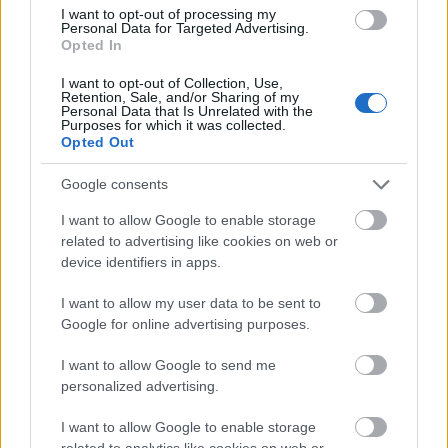
I want to opt-out of processing my
Personal Data for Targeted Advertising.
Opted In
I want to opt-out of Collection, Use,
Retention, Sale, and/or Sharing of my
Personal Data that Is Unrelated with the
Purposes for which it was collected.
HE-DO
BKK
KM Építő Kft.
Főmterv Mérnöki Tervező Zrt.
Opted Out
Látványos építési szakasz indult be a Flórián téri
felüljárón
Google consents
A tartós nyári hőség jelentős kihívás elé állítja a KM Építőt,
I want to allow Google to enable storage
ennek ellenére folyamatosan halad az aszfaltozás.
related to advertising like cookies on web or
device identifiers in apps.
Paks II.: Mit jelent az 5. blokk új
mérföldköve a felülvizsgálat
I want to allow my user data to be sent to
árnyékában?
Google for online advertising purposes.
I want to allow Google to send me
personalized advertising.
Elkészült a Liszt Ferenc repülőtér
közelében lévő logisztikai bázis út- és
közműhálózatának fejlesztése
I want to allow Google to enable storage
related to analytics like cookies on web or