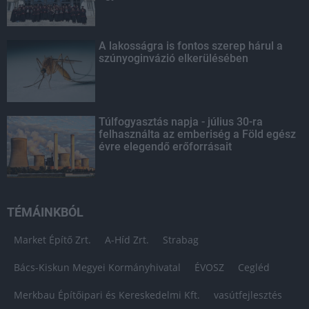
A lakosságra is fontos szerep hárul a
szúnyoginvázió elkerülésében
Túlfogyasztás napja - július 30-ra
felhasználta az emberiség a Föld egész
évre elegendő erőforrásait
TÉMÁINKBÓL
Market Építő Zrt.
A-Híd Zrt.
Strabag
Bács-Kiskun Megyei Kormányhivatal
ÉVOSZ
Cegléd
Merkbau Építőipari és Kereskedelmi Kft.
vasútfejlesztés