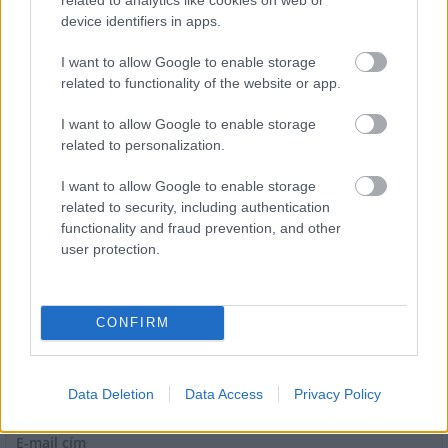
device identifiers in apps.
Látlelet a hazai víziközművekről?
I want to allow Google to enable storage
Egyetlen, fél évszázados vezetéken
related to functionality of the website or app.
múlt Bicske vízellátása
I want to allow Google to enable storage
related to personalization.
Épített öröksége megújításával is készül
Mohács a csata ötszázadik
I want to allow Google to enable storage
évfordulójára
related to security, including authentication
functionality and fraud prevention, and other
user protection.
HÍRLEVÉL
CONFIRM
Név
Data Deletion
Data Access
Privacy Policy
E-mail cím