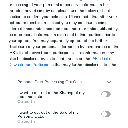
processing of your personal or sensitive information for
targeted advertising by us, please use the below opt-out
section to confirm your selection. Please note that after your
Vasárnap Nógrádot is eléri a legmagasabb
opt-out request is processed you may continue seeing
interest-based ads based on personal information utilized by
figyelmeztetés
us or personal information disclosed to third parties prior to
your opt-out. You may separately opt-out of the further
disclosure of your personal information by third parties on the
IAB’s list of downstream participants. This information may
also be disclosed by us to third parties on the
IAB’s List of
Downstream Participants
that may further disclose it to other
third parties.
MAGYAR ÉPÍTŐK
Please note that this website/app uses one or more Google
Personal Data Processing Opt Outs
services and may gather and store information including but
Útépítés
not limited to your visit or usage behaviour. You may click to
I want to opt-out of the Sharing of my
personal data.
grant or deny consent to Google and its third-party tags to
Opted In
use your data for below specified purposes in below Google
consent section.
I want to opt-out of the Sale of my
Personal Data.
Opted In