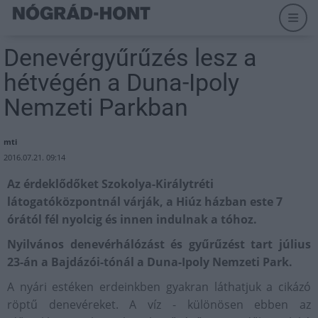
Denevérgyűrűzés lesz a
hétvégén a Duna-Ipoly
Nemzeti Parkban
mti
2016.07.21. 09:14
Az érdeklődőket Szokolya-Királytréti
látogatóközpontnál várják, a Hiúz házban este 7
órától fél nyolcig és innen indulnak a tóhoz.
Nyilvános denevérhálózást és gyűrűzést tart július
23-án a Bajdázói-tónál a Duna-Ipoly Nemzeti Park.
A nyári estéken erdeinkben gyakran láthatjuk a cikázó
röptű denevéreket. A víz - különösen ebben az