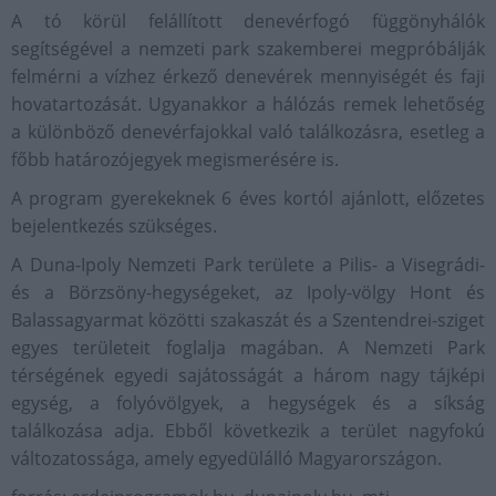
A tó körül felállított denevérfogó függönyhálók
segítségével a nemzeti park szakemberei megpróbálják
felmérni a vízhez érkező denevérek mennyiségét és faji
hovatartozását. Ugyanakkor a hálózás remek lehetőség
a különböző denevérfajokkal való találkozásra, esetleg a
főbb határozójegyek megismerésére is.
A program gyerekeknek 6 éves kortól ajánlott, előzetes
bejelentkezés szükséges.
A Duna-Ipoly Nemzeti Park területe a Pilis- a Visegrádi-
és a Börzsöny-hegységeket, az Ipoly-völgy Hont és
Balassagyarmat közötti szakaszát és a Szentendrei-sziget
egyes területeit foglalja magában. A Nemzeti Park
térségének egyedi sajátosságát a három nagy tájképi
egység, a folyóvölgyek, a hegységek és a síkság
találkozása adja. Ebből következik a terület nagyfokú
változatossága, amely egyedülálló Magyarországon.