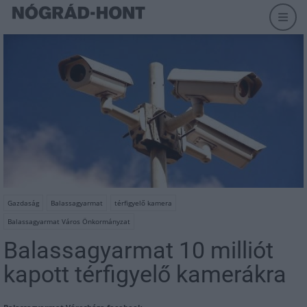
Gazdaság
Balassagyarmat
térfigyelő kamera
Balassagyarmat Város Önkormányzat
Balassagyarmat 10 milliót
kapott térfigyelő kamerákra