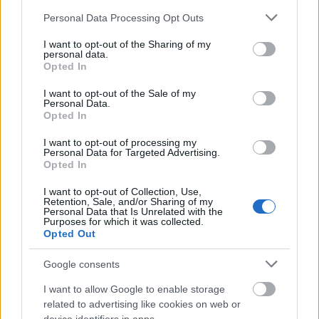
Please note that this website/app uses one or more Google
Personal Data Processing Opt Outs
services and may gather and store information including but
not limited to your visit or usage behaviour. You may click to
I want to opt-out of the Sharing of my
personal data.
grant or deny consent to Google and its third-party tags to
Másfélszeresére bővítik
Opted In
Hódmezővásárhely jó hírű református
use your data for below specified purposes in below Google
iskoláját
consent section.
I want to opt-out of the Sale of my
Personal Data.
Opted In
I want to opt-out of processing my
Personal Data for Targeted Advertising.
Opted In
HÍRLEVÉL
I want to opt-out of Collection, Use,
Retention, Sale, and/or Sharing of my
Personal Data that Is Unrelated with the
Név
Purposes for which it was collected.
Opted Out
E-mail cím
Google consents
I want to allow Google to enable storage
related to advertising like cookies on web or
Feliratkozom a hírlevélre és elfogadom az
adatvédelmi