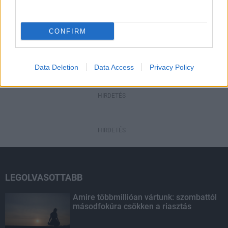
nógrádi kisváros
CONFIRM
HIRDETÉS
Data Deletion
Data Access
Privacy Policy
HIRDETÉS
HIRDETÉS
LEGOLVASOTTABB
Amire többmillióan vártunk: szombattól
másodfokúra csökken a riasztás