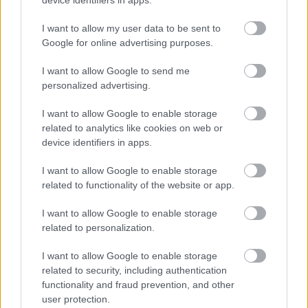
device identifiers in apps.
szabályzatot!
I want to allow my user data to be sent to
FELIRATKOZÁS
Google for online advertising purposes.
I want to allow Google to send me
personalized advertising.
LEGFRISSEBB
I want to allow Google to enable storage
Országos hírek
related to analytics like cookies on web or
Amire többmillióan vártunk: szombattól
device identifiers in apps.
másodfokúra csökken a riasztás
I want to allow Google to enable storage
related to functionality of the website or app.
Gazdaság
I want to allow Google to enable storage
Salgótarjánban járt az államtitkár: a
related to personalization.
településeket erősíti az új
gazdaságfejlesztési rendszer
I want to allow Google to enable storage
related to security, including authentication
functionality and fraud prevention, and other
Helyi hírek
user protection.
Uszodát avatott, szaunát is épít hozzá a