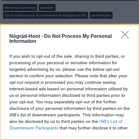
Belváros-Lipótváros
játszótér
Város-Teampannon Kereskedelmi és Szolgáltató Kft.
parkfelújítás
Újragondolják Lipótváros rejtett, zöld parkját
Indulhat a Honvéd tér megújításának tervezése, ahol a
Nógrád-Hont -
Do Not Process My Personal
Information
klímatudatos gondolkodás és a helyi identitás erősítése kerül a
középpontba.
If you wish to opt-out of the sale, sharing to third parties, or
processing of your personal or sensitive information for
Történelmi táj, amelynek minden köve
mesél – megújul a tatai Angolkert
targeted advertising by us, please use the below opt-out
section to confirm your selection. Please note that after your
opt-out request is processed you may continue seeing
interest-based ads based on personal information utilized by
us or personal information disclosed to third parties prior to
M1 bővítés: már zajlik a teljesen új
your opt-out. You may separately opt-out of the further
Bicske Kelet csomópont építése
disclosure of your personal information by third parties on the
IAB’s list of downstream participants. This information may
also be disclosed by us to third parties on the
IAB’s List of
Downstream Participants
that may further disclose it to other
Új gyalogosátkelők és jelzőlámpás
third parties.
csomópont épül Angyalföldön