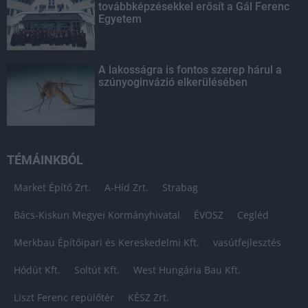
továbbképzésekkel erősít a Gál Ferenc
Egyetem
A lakosságra is fontos szerep hárul a
szúnyoginvázió elkerülésében
TÉMÁINKBÓL
Market Építő Zrt.
A-Híd Zrt.
Strabag
Bács-Kiskun Megyei Kormányhivatal
ÉVOSZ
Cegléd
Merkbau Építőipari és Kereskedelmi Kft.
vasútfejlesztés
Hódút Kft.
Soltút Kft.
West Hungária Bau Kft.
Liszt Ferenc repülőtér
KÉSZ Zrt.