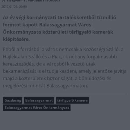
Balassagyarmat Városháza facebook
2017.01.04. 09:59
Az év végi kormányzati tartalékkeretből tízmillió
forintot kapott Balassagyarmat Város
Önkormányzata közterületi térfigyelő kamerák
kiépítésére.
Ebből a forrásból a város nemcsak a Közösségi Szálló, a
Hajléktalan Szálló és a Piac, ill. néhány forgalmasabb
kereszteződés, de a városból kivezető utak
bekamerázását is el tudja kezdeni, amely jelentőse javítja
majd a közterületek biztonságát, a bűnüldözési és
megelőzési munkát Balassagyarmaton.
Gazdaság
Balassagyarmat
térfigyelő kamera
Balassagyarmat Város Önkormányzat