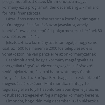
programot állított össze. Mint mondta, a magyar
kormány ezt a programot idén decemberig 3,7 milliárd
forinttal finanszírozza.
Lázár János ismertetése szerint a kormány támogatja
az Országgyűlés előtt lévő azon javaslatot, amely
lehetővé teszi a kistelepülési polgármesterek bérének 30
százalékos emelését.
Jelezte azt is, a kormány azt is támogatja, hogy ez ne
csak az 1500 fős, hanem a 2000 fős településekre is
vonatkozzon, ha van pénze erre az önkormányzatnak.
Beszámolt arról, hogy a kormány megtárgyalta az
energetikai tárgyú kötelezettségszegési eljárásokról
szóló tájékoztatót, és arról határozott, hogy újabb
tárgyalást kezd az Európai Bizottsággal a rezsicsökkentés
megvédése érdekében. Mint mondta, mintegy 10
tagország ellen folyik hasonló témában ilyen eljárás, és
köztük szövetségeseket fog a magyar kormány keresni.
Elmondta, hogy idén még december 16-án ülésezik a