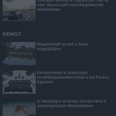
Országos éllovas a nógrádi pici falu az
ezer lakosra jutó személygépkocsik
tekintetében
KIEMELT
Megérkezett az eső a Duna
vízgyűjtőjére
Kecskeméten is szakirányú
továbbképzésekkel erősít a Gál Ferenc
Egyetem
A lakosságra is fontos szerep hárul a
szúnyoginvázió elkerülésében