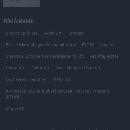
TÉMÁINKBÓL
Market Építő Zrt.
A-Híd Zrt.
Strabag
Bács-Kiskun Megyei Kormányhivatal
ÉVOSZ
Cegléd
Merkbau Építőipari és Kereskedelmi Kft.
vasútfejlesztés
Hódút Kft.
Soltút Kft.
West Hungária Bau Kft.
Liszt Ferenc repülőtér
KÉSZ Zrt.
Környezeti és Energiahatékonysági Operatív Program
(KEHOP)
Mapei Kft