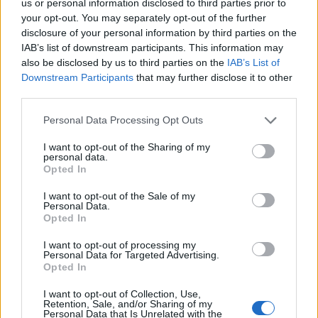
us or personal information disclosed to third parties prior to
your opt-out. You may separately opt-out of the further
disclosure of your personal information by third parties on the
IAB’s list of downstream participants. This information may
also be disclosed by us to third parties on the
IAB’s List of
Downstream Participants
that may further disclose it to other
third parties.
Please note that this website/app uses one or more Google
Personal Data Processing Opt Outs
services and may gather and store information including but
not limited to your visit or usage behaviour. You may click to
I want to opt-out of the Sharing of my
Aktuális
Év végéig 200 milliárd forintot fizetnek ki a gazdáknak
personal data.
grant or deny consent to Google and its third-party tags to
Opted In
use your data for below specified purposes in below Google
consent section.
I want to opt-out of the Sale of my
Personal Data.
Opted In
I want to opt-out of processing my
AJÁNLJUK MÉG
Personal Data for Targeted Advertising.
Opted In
I want to opt-out of Collection, Use,
Retention, Sale, and/or Sharing of my
Personal Data that Is Unrelated with the