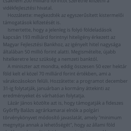
csaknem 200 milliárd forintot szeretne kifizetni a
vidékfejlesztési hivatal.
Hozzátette: megkezdték az egyszerűsített kistermelői
támogatások kifizetését is.
Ismertette, hogy a jelenleg is folyó földeladások
kapcsán 193 milliárd forintnyi hiteligény érkezett az
Magyar Fejlesztési Bankhoz, az igényelt hitel nagysága
általában 50 millió forint alatti. Megismételte, újabb
hitelkeretre lesz szükség a nemzeti banktól.
A miniszter azt mondta, eddig összesen 50 ezer hektár
föld kelt el közel 70 milliárd forint értékben, ami a
várakozásokon felüli. Hozzátette: a programot december
31-ig folytatják, januárban a kormány áttekinti az
eredményeket és várhatóan folytatja.
Lázár János közölte azt is, hogy támogatják a fideszes
Győrffy Balázs agrárkamarai elnök a polgári
törvénykönyvet módosító javaslatát, amely "minimum
megnyitja annak a lehetőségét", hogy az állami föld