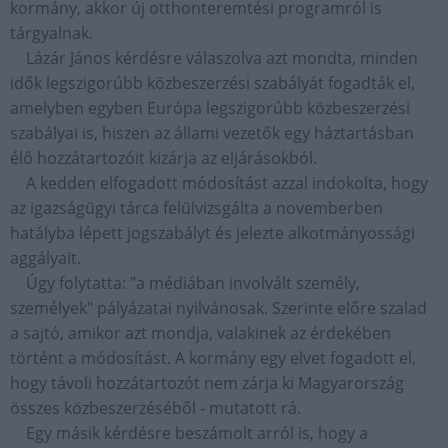
kormány, akkor új otthonteremtési programról is
tárgyalnak.
Lázár János kérdésre válaszolva azt mondta, minden
idők legszigorúbb közbeszerzési szabályát fogadták el,
amelyben egyben Európa legszigorúbb közbeszerzési
szabályai is, hiszen az állami vezetők egy háztartásban
élő hozzátartozóit kizárja az eljárásokból.
A kedden elfogadott módosítást azzal indokolta, hogy
az igazságügyi tárca felülvizsgálta a novemberben
hatályba lépett jogszabályt és jelezte alkotmányossági
aggályait.
Úgy folytatta: "a médiában involvált személy,
személyek" pályázatai nyilvánosak. Szerinte előre szalad
a sajtó, amikor azt mondja, valakinek az érdekében
történt a módosítást. A kormány egy elvet fogadott el,
hogy távoli hozzátartozót nem zárja ki Magyarország
összes közbeszerzéséből - mutatott rá.
Egy másik kérdésre beszámolt arról is, hogy a