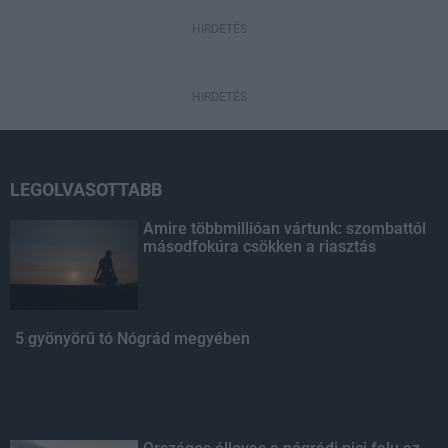
HIRDETÉS
HIRDETÉS
LEGOLVASOTTABB
Amire többmillióan vártunk: szombattól
másodfokúra csökken a riasztás
5 gyönyörű tó Nógrád megyében