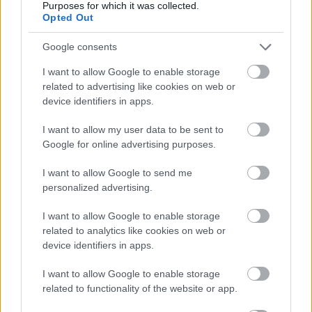
MAGYAR ÉPÍTŐK
Purposes for which it was collected.
Opted Out
Aktuális
Google consents
I want to allow Google to enable storage
related to advertising like cookies on web or
device identifiers in apps.
I want to allow my user data to be sent to
Google for online advertising purposes.
I want to allow Google to send me
personalized advertising.
I want to allow Google to enable storage
Tata
műemlékfelújítás
műemlék
restaurálás
related to analytics like cookies on web or
Történelmi táj, amelynek minden köve mesél –
device identifiers in apps.
megújul a tatai Angolkert
I want to allow Google to enable storage
A projekt részeként megújulnak a területen található
related to functionality of the website or app.
műemlékek, köztük a különleges Műromok, valamint a közeli
Várkanyarban álló Nepomuki Szent János híd és szobor is.