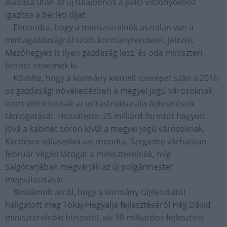
eladása után az új tulajdonos a piaci viszonyokhoz
igazítsa a bérleti díjat.
Elmondta, hogy a miniszterelnök asztalán van a
mintagazdaságról szóló kormányrendelet. Jelezte,
Mezőhegyes is ilyen gazdaság lesz, és oda miniszteri
biztost neveznek ki.
Közölte, hogy a kormány kiemelt szerepet szán a 2016-
os gazdasági növekedésben a megyei jogú városoknak,
ezért előre hozták az infrastrukturális fejlesztéseik
támogatását. Hozzátette: 25 milliárd forintot hagyott
jóvá a kabinet soron kívül a megyei jogú városoknak.
Kérdésre válaszolva azt mondta, Szegedre várhatóan
február végén látogat a miniszterelnök, míg
Salgótarjában megvárják az új polgármester
megválasztását.
Beszámolt arról, hogy a kormány tájékoztatót
hallgatott meg Tokaj-Hegyalja fejlesztéséről Héjj Dávid
miniszterelnöki biztostól, aki 90 milliárdos fejlesztési