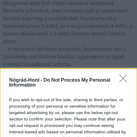
felügyelete alatt lévő állami vállalatok vezetőinek
felemelte a fizetését, mert nehezen talál jó szakembert,
ha nem adja meg a piaci béreket. Hozzátette: ez a
bankszektorban 5 millió, az energiaszektorban 4 millió, a
kisebb vállalatoknál 2-3 millió forintos vezetői fizetést
jelent.
A minisztert kérdésre elmondta, folyamatban van a
Századvég-szerződések kiadása, ugyanakkor az ügyet
politikai támadásnak tartotta.
Lázár János úgy fogalmazott: ez a kormány öt év alatt 5
milliárd forintot költött tanácsadásra, "a komcsik,
Nógrád-Hont -
Do Not Process My Personal
Information
bocsánat a szocialisták" 2006 és 2010 között 17 milliárd
forintot.
If you wish to opt-out of the sale, sharing to third parties, or
mti
processing of your personal or sensitive information for
targeted advertising by us, please use the below opt-out
fotó: deere.mindenkilapja.hu
section to confirm your selection. Please note that after your
opt-out request is processed you may continue seeing
GALÉRIA
interest-based ads based on personal information utilized by