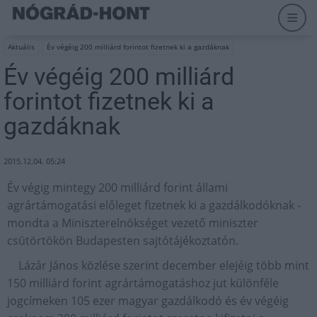
Aktuális
Év végéig 200 milliárd forintot fizetnek ki a gazdáknak
Év végéig 200 milliárd
forintot fizetnek ki a
gazdáknak
2015.12.04. 05:24
Év végig mintegy 200 milliárd forint állami
agrártámogatási előleget fizetnek ki a gazdálkodóknak -
mondta a Miniszterelnökséget vezető miniszter
csütörtökön Budapesten sajtótájékoztatón.
Lázár János közlése szerint december elejéig több mint
150 milliárd forint agrártámogatáshoz jut különféle
jogcímeken 105 ezer magyar gazdálkodó és év végéig