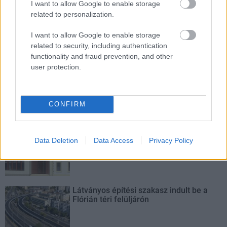
I want to allow Google to enable storage
related to personalization.
M1 bővítés: már zajlik a teljesen új
Bicske Kelet csomópont építése
I want to allow Google to enable storage
related to security, including authentication
functionality and fraud prevention, and other
user protection.
Új gyalogosátkelők és jelzőlámpás
csomópont épül Angyalföldön
CONFIRM
Másfélszeresére bővítik
Data Deletion
Data Access
Privacy Policy
Hódmezővásárhely jó hírű református
iskoláját
Látványos építési szakasz indult be a
Flórián téri felüljárón