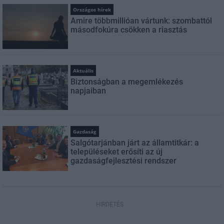
Országos hírek
Amire többmillióan vártunk: szombattól
másodfokúra csökken a riasztás
Aktuális
Biztonságban a megemlékezés
napjaiban
Gazdaság
Salgótarjánban járt az államtitkár: a
településeket erősíti az új
gazdaságfejlesztési rendszer
HIRDETÉS