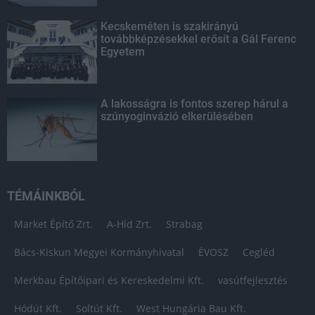
Kecskeméten is szakirányú
továbbképzésekkel erősít a Gál Ferenc
Egyetem
A lakosságra is fontos szerep hárul a
szúnyoginvázió elkerülésében
TÉMÁINKBÓL
Market Építő Zrt.
A-Híd Zrt.
Strabag
Bács-Kiskun Megyei Kormányhivatal
ÉVOSZ
Cegléd
Merkbau Építőipari és Kereskedelmi Kft.
vasútfejlesztés
Hódút Kft.
Soltút Kft.
West Hungária Bau Kft.