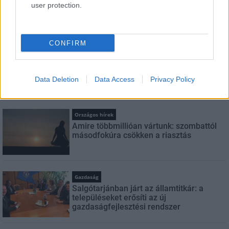
user protection.
Feliratkozom a hírlevélre és elfogadom az
adatvédelmi
szabályzatot!
CONFIRM
FELIRATKOZÁS
Data Deletion
Data Access
Privacy Policy
LEGFRISSEBB
Országos hírek
Amire többmillióan vártunk: szombattól
másodfokúra csökken a riasztás
Gazdaság
Salgótarjánban járt az államtitkár: a
településeket erősíti az új
gazdaságfejlesztési rendszer