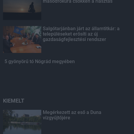
másodfokúra csökken a riasztás
Salgótarjánban járt az államtitkár: a
településeket erősíti az új
gazdaságfejlesztési rendszer
5 gyönyörű tó Nógrád megyében
KIEMELT
Megérkezett az eső a Duna
vízgyűjtőjére