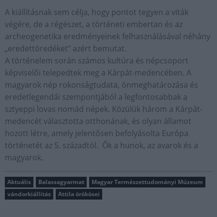
A kiállításnak sem célja, hogy pontot tegyen a viták
végére, de a régészet, a történeti embertan és az
archeogenetika eredményeinek felhasználásával néhány
„eredettöredéket” azért bemutat.
A történelem során számos kultúra és népcsoport
képviselői telepedtek meg a Kárpát-medencében. A
magyarok nép rokonságtudata, önmeghatározása és
eredetlegendái szempontjából a legfontosabbak a
sztyeppi lovas nomád népek. Közülük három a Kárpát-
medencét választotta otthonának, és olyan államot
hozott létre, amely jelentősen befolyásolta Európa
történetét az 5. századtól. Ők a hunok, az avarok és a
magyarok.
Aktuális
Balassagyarmat
Magyar Természettudományi Múzeum
vándorkiállítás
Attila örökösei