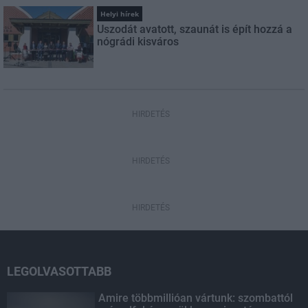
Helyi hírek
Uszodát avatott, szaunát is épít hozzá a
nógrádi kisváros
HIRDETÉS
HIRDETÉS
HIRDETÉS
LEGOLVASOTTABB
Amire többmillióan vártunk: szombattól