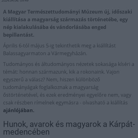
2024.04.06. 09:49
A Magyar Természettudományi Múzeum új, időszaki
kiállítása a magyarság származás történetébe, egy
nép kialakulásába és vándorlásába enged
bepillantást.
Április 6-tól május 5-ig tekinthetik meg a kiállítást
Balassagyarmaton a Vármegyházán.
Tudományos és áltudományos nézetek sokasága kíséri a
témát: honnan származunk, kik a rokonaink. Vajon
egyszerű a válasz? Nem, hiszen különböző
tudományágak foglalkoznak a magyarság
őstörténetével, és ezek eredményei egyelőre nem, vagy
csak részben rímelnek egymásra - olvasható a kiállítás
ajánlójában.
Hunok, avarok és magyarok a Kárpát-
medencében