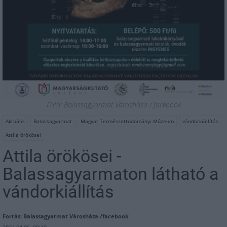
Fotó: Balassagyarmat Városháza / facebook
Aktuális
Balassagyarmat
Magyar Természettudományi Múzeum
vándorkiállítás
Attila örökösei
Attila örökösei -
Balassagyarmaton látható a
vándorkiállítás
Forrás: Balassagyarmat Városháza /facebook