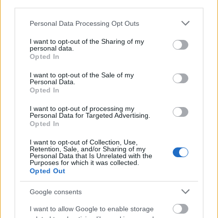
third parties.
Please note that this website/app uses one or more Google
Personal Data Processing Opt Outs
parkolók
Zugló
Budapest
közbeszerzés
services and may gather and store information including but
Új vízáteresztő burkolatú parkolók épülnek Zuglóban
not limited to your visit or usage behaviour. You may click to
I want to opt-out of the Sharing of my
personal data.
– helyben tartják a csapadékvizet
grant or deny consent to Google and its third-party tags to
Opted In
use your data for below specified purposes in below Google
Keresik a kivitelezőt 45 új parkolóhely kialakítására Budapesten,
consent section.
I want to opt-out of the Sale of my
a XIV. kerületi Zsivora parkban. A beruházás számos
Personal Data.
klímavédelmi megoldást is tartalmaz: a csapadékvíz helyben
Opted In
hasznosítását, a zöldfelület rendezését és a park megóvását.
I want to opt-out of processing my
Personal Data for Targeted Advertising.
Nem az üres, hanem az okosan működő
Opted In
épület energiatakarékos
I want to opt-out of Collection, Use,
Retention, Sale, and/or Sharing of my
Personal Data that Is Unrelated with the
Purposes for which it was collected.
Opted Out
Újragondolják Lipótváros rejtett, zöld
parkját
Google consents
I want to allow Google to enable storage