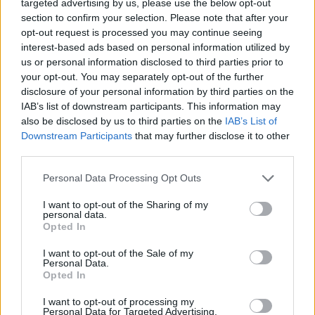
targeted advertising by us, please use the below opt-out
section to confirm your selection. Please note that after your
opt-out request is processed you may continue seeing
interest-based ads based on personal information utilized by
AJÁNLJUK MÉG
us or personal information disclosed to third parties prior to
your opt-out. You may separately opt-out of the further
disclosure of your personal information by third parties on the
IAB’s list of downstream participants. This information may
MAGYAR ÉPÍTŐK
also be disclosed by us to third parties on the
IAB’s List of
Downstream Participants
that may further disclose it to other
third parties.
Aktuális
Please note that this website/app uses one or more Google
Personal Data Processing Opt Outs
services and may gather and store information including but
not limited to your visit or usage behaviour. You may click to
I want to opt-out of the Sharing of my
personal data.
grant or deny consent to Google and its third-party tags to
Opted In
use your data for below specified purposes in below Google
consent section.
I want to opt-out of the Sale of my
Personal Data.
Opted In
I want to opt-out of processing my
Personal Data for Targeted Advertising.