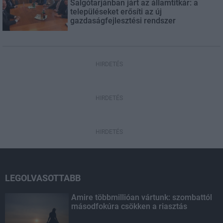
Salgótarjánban járt az államtitkár: a
településeket erősíti az új
gazdaságfejlesztési rendszer
HIRDETÉS
HIRDETÉS
HIRDETÉS
LEGOLVASOTTABB
Amire többmillióan vártunk: szombattól
másodfokúra csökken a riasztás