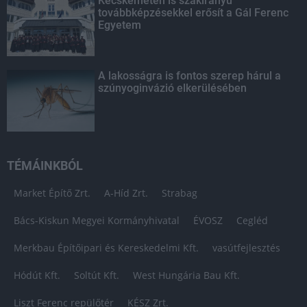
Kecskeméten is szakirányú
továbbképzésekkel erősít a Gál Ferenc
Egyetem
A lakosságra is fontos szerep hárul a
szúnyoginvázió elkerülésében
TÉMÁINKBÓL
Market Építő Zrt.
A-Híd Zrt.
Strabag
Bács-Kiskun Megyei Kormányhivatal
ÉVOSZ
Cegléd
Merkbau Építőipari és Kereskedelmi Kft.
vasútfejlesztés
Hódút Kft.
Soltút Kft.
West Hungária Bau Kft.
Liszt Ferenc repülőtér
KÉSZ Zrt.