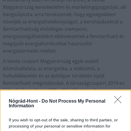
Magyarország kereskedelmi és marketingigazgatóját, aki
hangsúlyozta: arra törekszenek, hogy egységeikben
növeljék az energiahatékonyságot, a beruházásoknál a
fenntarthatóság elsődleges szempont,
energiaszolgáltatóként elkötelezettek a fenntartható és
megújuló energiahordozókat hasznosító
energiatermelés mellett.
A Veolia csoport Magyarország egyik vezető
közművállalata, az energetika, a víziközmű, a
hulladékkezelés és az építőipar területén nyújt
fenntartható megoldásokat. A társaságcsoport 2019-es
árbevétele csaknem 150 milliárd forint volt,
munkavállalóinak létszáma megközelíti a 3000 főt.
Nógrád-Hont -
Do Not Process My Personal
Information
Aktuális
Veolia Magyarország
If you wish to opt-out of the sale, sharing to third parties, or
processing of your personal or sensitive information for