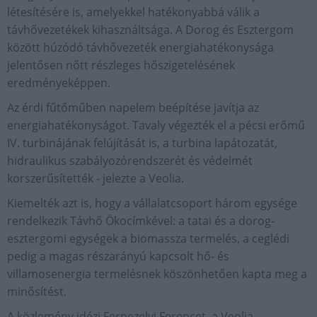
létesítésére is, amelyekkel hatékonyabbá válik a
távhővezetékek kihasználtsága. A Dorog és Esztergom
között húzódó távhővezeték energiahatékonysága
jelentősen nőtt részleges hőszigetelésének
eredményeképpen.
Az érdi fűtőműben napelem beépítése javítja az
energiahatékonyságot. Tavaly végezték el a pécsi erőmű
IV. turbinájának felújítását is, a turbina lapátozatát,
hidraulikus szabályozórendszerét és védelmét
korszerűsítették - jelezte a Veolia.
Kiemelték azt is, hogy a vállalatcsoport három egysége
rendelkezik Távhő Ökocímkével: a tatai és a dorog-
esztergomi egységek a biomassza termelés, a ceglédi
pedig a magas részarányú kapcsolt hő- és
villamosenergia termelésnek köszönhetően kapta meg a
minősítést.
A közlemény idézi Fernezelyi Ferencet, a Veolia