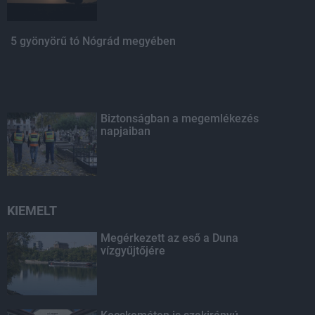
5 gyönyörű tó Nógrád megyében
Biztonságban a megemlékezés
napjaiban
KIEMELT
Megérkezett az eső a Duna
vízgyűjtőjére