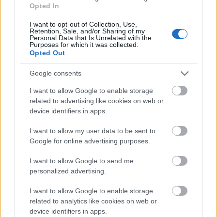
Opted In
Tata
műemlékfelújítás
műemlék
restaurálás
I want to opt-out of Collection, Use,
Retention, Sale, and/or Sharing of my
Történelmi táj, amelynek minden köve mesél –
Personal Data that Is Unrelated with the
megújul a tatai Angolkert
Purposes for which it was collected.
Opted Out
A projekt részeként megújulnak a területen található
műemlékek, köztük a különleges Műromok, valamint a közeli
Google consents
Várkanyarban álló Nepomuki Szent János híd és szobor is.
I want to allow Google to enable storage
related to advertising like cookies on web or
M1 bővítés: már zajlik a teljesen új
device identifiers in apps.
Bicske Kelet csomópont építése
I want to allow my user data to be sent to
Google for online advertising purposes.
Új gyalogosátkelők és jelzőlámpás
I want to allow Google to send me
csomópont épül Angyalföldön
personalized advertising.
I want to allow Google to enable storage
related to analytics like cookies on web or
Másfélszeresére bővítik
device identifiers in apps.