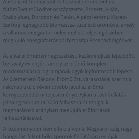
A Veolia öt biomasszát felhasználó erőművet és
fűtőművet működtet országszerte, Pécsett, Ajkán,
Szakolyban, Dorogon és Tatán. A pécsi erőmű Közép-
Európa legnagyobb biomassza-tüzelésű erőműve, amely
a villamosenergia-termelés mellett teljes egészében
megújuló energiaforrásból biztosítja Pécs távhőigényét.
Az ajkai erőműben nagyszabású kazánfelújítás fejeződött
be tavaly év elején, amely az erőmű komplex
modernizálási programjának egyik legfontosabb lépése.
Az üzemeltető Bakonyi Erőmű Zrt. várakozásai szerint a
rekonstrukció révén tovább javul az erőmű
környezetvédelmi teljesítménye. Ajkán a távhőellátás
jelenleg több mint 7000 felhasználót szolgál ki,
meghatározó arányban megújuló erőforrások
felhasználásával.
A közleményben kiemelték: a Veolia Magyarország nagy
hangsúlyt fektet hőközpontok felújítására és újak