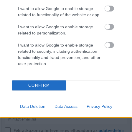
Hódmezővásárhely jó hírű református
iskoláját
I want to allow Google to enable storage
related to functionality of the website or app.
I want to allow Google to enable storage
Látványos építési szakasz indult be a
related to personalization.
Flórián téri felüljárón
I want to allow Google to enable storage
related to security, including authentication
functionality and fraud prevention, and other
user protection.
HÍRLEVÉL
CONFIRM
Név
Data Deletion
Data Access
Privacy Policy
E-mail cím
Feliratkozom a hírlevélre és elfogadom az
adatvédelmi