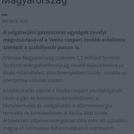
Magyarország
mti
2021.03.13. 15:25
A salgótarjáni gázmotoros egységek tavalyi
megvásárlásával a Veolia csoport tovább erősítette
szerepét a szabályozói piacon is.
A Veolia Magyarország csaknem 1,7 milliárd forintot
fordított energiahatékonyság-növelő fejlesztésekre az
általa működtetett létesítményekben tavaly - közölte az
energetikai vállalatcsoport.
A tájékoztatás szerint a Veolia csoport portfoliójának
része a gáz- és biomassza-kereskedelem, a
távhőtermelés és szolgáltatás, a villamosenergia-
termelés és kereskedelem. A Veolia által tavaly
értékesített villamos energiának több mint 60 százaléka
megújuló biomassza felhasználásából származott.