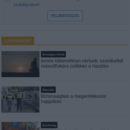
szabályzatot!
FELIRATKOZÁS
LEGFRISSEBB
Országos hírek
Amire többmillióan vártunk: szombattól
másodfokúra csökken a riasztás
Aktuális
Biztonságban a megemlékezés
napjaiban
Gazdaság