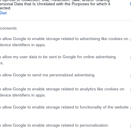
ersonal Data that Is Unrelated with the Purposes for which it
lected.
Out
Helyi hírek
consents
o allow Google to enable storage related to advertising like cookies on
evice identifiers in apps.
o allow my user data to be sent to Google for online advertising
s.
 lép fel a
Nagyot lép előre Nógrád
buszos elérhetősége
to allow Google to send me personalized advertising.
o allow Google to enable storage related to analytics like cookies on
evice identifiers in apps.
o allow Google to enable storage related to functionality of the website
Új gyalogosátkelők és jelzőlámpás
o allow Google to enable storage related to personalization.
csomópont épül Angyalföldön