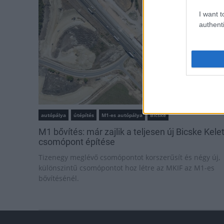
I want t
authenti
autópálya
útépítés
M1-es autópálya
Bicske
M1 bővítés: már zajlik a teljesen új Bicske Kele
csomópont építése
Tizenegy meglévő csomópontot korszerűsít és négy új,
különszintű csomópontot hoz létre az MKIF az M1-es
bővítésénél.