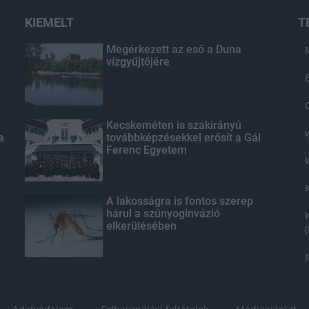
KIEMELT
T
Megérkezett az eső a Duna
vízgyűjtőjére
Kecskeméten is szakirányú
a
továbbképzésekkel erősít a Gál
Ferenc Egyetem
A lakosságra is fontos szerep
hárul a szúnyoginvázió
elkerülésében