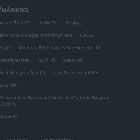
ÉMÁINKBÓL
Market Építő Zrt.
A-Híd Zrt.
Strabag
Bács-Kiskun Megyei Kormányhivatal
ÉVOSZ
Cegléd
Merkbau Építőipari és Kereskedelmi Kft.
vasútfejlesztés
Hódút Kft.
Soltút Kft.
West Hungária Bau Kft.
Liszt Ferenc repülőtér
KÉSZ Zrt.
Környezeti és Energiahatékonysági Operatív Program
(KEHOP)
Mapei Kft