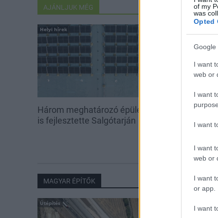
of my P
AJÁNLJUK MÉG
was col
Opted 
Helyi hírek
Helyi hírek
Google 
I want t
web or d
I want t
purpose
Három meghatározó épületét
Salgótarjánban
is fejlesztette Salgótarján
Budapest Bár
I want 
I want t
web or d
I want t
MAGYAR ÉPÍTŐK
or app.
Útépítés
I want t