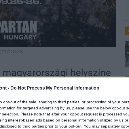
rján facebook
k magyarországi helyszíne
kadályverseny-
ont -
Do Not Process My Personal Information
to opt-out of the sale, sharing to third parties, or processing of your per
formation for targeted advertising by us, please use the below opt-out s
r selection. Please note that after your opt-out request is processed y
eing interest-based ads based on personal information utilized by us or
disclosed to third parties prior to your opt-out. You may separately opt-