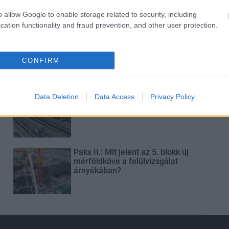
o allow Google to enable storage related to security, including
cation functionality and fraud prevention, and other user protection.
Másfélszeresére bővítik
Hódmezővásárhely jó hírű
református iskoláját
CONFIRM
Látványos építési szakasz indult
Data Deletion
Data Access
Privacy Policy
be a Flórián téri felüljárón
t
Paks II.: Mit jelent az 5. blokk új
mérföldköve a felülvizsgálat
árnyékában?