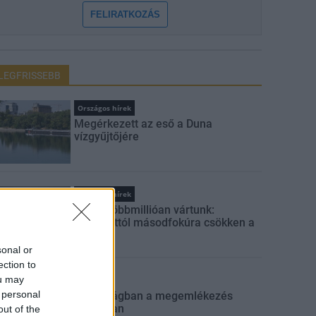
FELIRATKOZÁS
LEGFRISSEBB
Országos hírek
Megérkezett az eső a Duna
vízgyűjtőjére
Országos hírek
Amire többmillióan vártunk:
szombattól másodfokúra csökken a
riasztás
sonal or
ection to
ou may
Aktuális
 personal
Biztonságban a megemlékezés
napjaiban
out of the