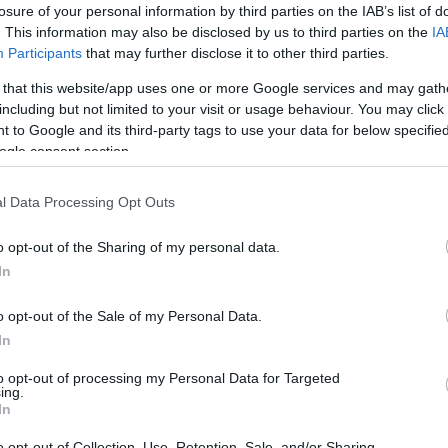
en versenyhétvégéje több ezer magyarországi és
losure of your personal information by third parties on the IAB’s list of
bb korosztályokból, kísérőkkel együtt pedig akár
. This information may also be disclosed by us to third parties on the
IA
Participants
that may further disclose it to other third parties.
a.
 that this website/app uses one or more Google services and may gath
országon évente mindössze három állomása van,
including but not limited to your visit or usage behaviour. You may click 
tthon szeptember 25-én és 26-án.
 to Google and its third-party tags to use your data for below specifi
ogle consent section.
nyomán a versenysorozatot tulajdonló cég az
yszínbejárást - a versenyközpont és a fesztiválterület
l Data Processing Opt Outs
dig a környékbeli hegyekben zajlik majd - követően
zerű versenysorozat helyszíne legyen.
o opt-out of the Sharing of my personal data.
In
o opt-out of the Sale of my Personal Data.
In
to opt-out of processing my Personal Data for Targeted
ing.
In
o opt-out of Collection, Use, Retention, Sale, and/or Sharing