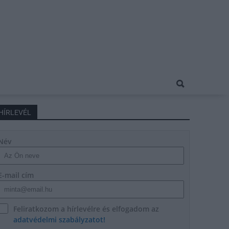
HÍRLEVÉL
Név
E-mail cím
Feliratkozom a hírlevélre és elfogadom az
adatvédelmi szabályzatot!