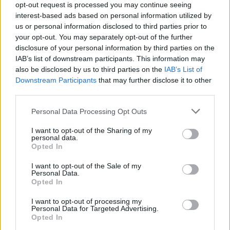
opt-out request is processed you may continue seeing
megújul a tatai Angolkert
interest-based ads based on personal information utilized by
A projekt részeként megújulnak a területen található
us or personal information disclosed to third parties prior to
műemlékek, köztük a különleges Műromok, valamint a közeli
your opt-out. You may separately opt-out of the further
Várkanyarban álló Nepomuki Szent János híd és szobor is.
disclosure of your personal information by third parties on the
IAB’s list of downstream participants. This information may
also be disclosed by us to third parties on the
IAB’s List of
M1 bővítés: már zajlik a teljesen új
Downstream Participants
that may further disclose it to other
Bicske Kelet csomópont építése
third parties.
Please note that this website/app uses one or more Google
Personal Data Processing Opt Outs
services and may gather and store information including but
Új gyalogosátkelők és jelzőlámpás
not limited to your visit or usage behaviour. You may click to
I want to opt-out of the Sharing of my
csomópont épül Angyalföldön
personal data.
grant or deny consent to Google and its third-party tags to
Opted In
use your data for below specified purposes in below Google
consent section.
I want to opt-out of the Sale of my
Personal Data.
Opted In
Másfélszeresére bővítik
Hódmezővásárhely jó hírű református
I want to opt-out of processing my
iskoláját
Personal Data for Targeted Advertising.
Opted In