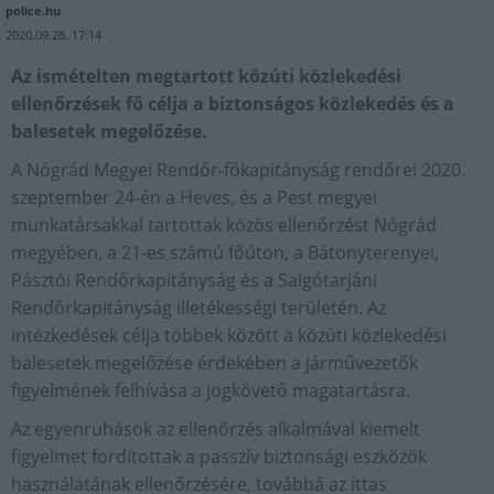
police.hu
2020.09.28. 17:14
Az ismételten megtartott közúti közlekedési
ellenőrzések fő célja a biztonságos közlekedés és a
balesetek megelőzése.
A Nógrád Megyei Rendőr-főkapitányság rendőrei 2020.
szeptember 24-én a Heves, és a Pest megyei
munkatársakkal tartottak közös ellenőrzést Nógrád
megyében, a 21-es számú főúton, a Bátonyterenyei,
Pásztói Rendőrkapitányság és a Salgótarjáni
Rendőrkapitányság illetékességi területén. Az
intézkedések célja többek között a közúti közlekedési
balesetek megelőzése érdekében a járművezetők
figyelmének felhívása a jogkövető magatartásra.
Az egyenruhások az ellenőrzés alkalmával kiemelt
figyelmet fordítottak a passzív biztonsági eszközök
használatának ellenőrzésére, továbbá az ittas