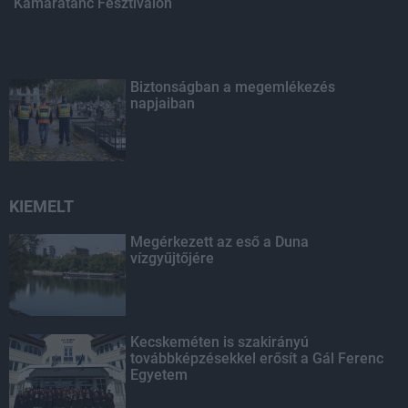
Kamaratánc Fesztiválon
Biztonságban a megemlékezés
napjaiban
KIEMELT
Megérkezett az eső a Duna
vízgyűjtőjére
Kecskeméten is szakirányú
továbbképzésekkel erősít a Gál Ferenc
Egyetem