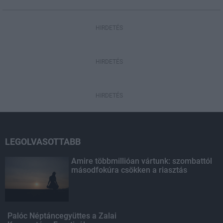
HIRDETÉS
HIRDETÉS
HIRDETÉS
LEGOLVASOTTABB
Amire többmillióan vártunk: szombattól
másodfokúra csökken a riasztás
Palóc Néptáncegyüttes a Zalai