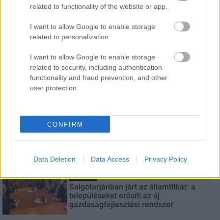
related to functionality of the website or app.
I want to allow Google to enable storage
LEGFRISSEBB
related to personalization.
Országos hírek
I want to allow Google to enable storage
Amire többmillióan vártunk: szombattól
related to security, including authentication
másodfokúra csökken a riasztás
functionality and fraud prevention, and other
user protection.
Aktuális
CONFIRM
Biztonságban a megemlékezés
napjaiban
Data Deletion
Data Access
Privacy Policy
Gazdaság
Salgótarjánban járt az államtitkár: a
településeket erősíti az új
gazdaságfejlesztési rendszer