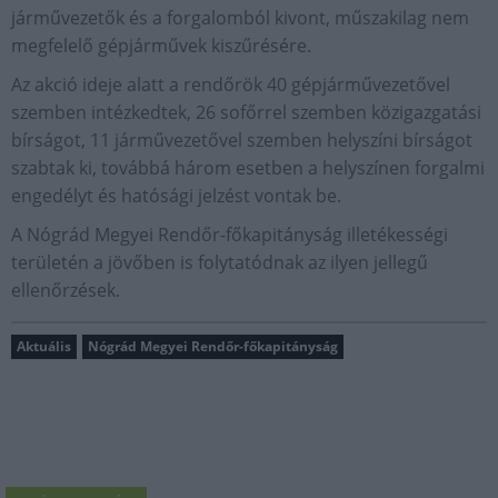
járművezetők és a forgalomból kivont, műszakilag nem
megfelelő gépjárművek kiszűrésére.
Az akció ideje alatt a rendőrök 40 gépjárművezetővel
szemben intézkedtek, 26 sofőrrel szemben közigazgatási
bírságot, 11 járművezetővel szemben helyszíni bírságot
szabtak ki, továbbá három esetben a helyszínen forgalmi
engedélyt és hatósági jelzést vontak be.
A Nógrád Megyei Rendőr-főkapitányság illetékességi
területén a jövőben is folytatódnak az ilyen jellegű
ellenőrzések.
Aktuális
Nógrád Megyei Rendőr-főkapitányság