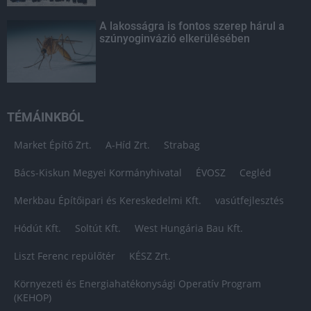
A lakosságra is fontos szerep hárul a
szúnyoginvázió elkerülésében
TÉMÁINKBÓL
Market Építő Zrt.
A-Híd Zrt.
Strabag
Bács-Kiskun Megyei Kormányhivatal
ÉVOSZ
Cegléd
Merkbau Építőipari és Kereskedelmi Kft.
vasútfejlesztés
Hódút Kft.
Soltút Kft.
West Hungária Bau Kft.
Liszt Ferenc repülőtér
KÉSZ Zrt.
Környezeti és Energiahatékonysági Operatív Program
(KEHOP)