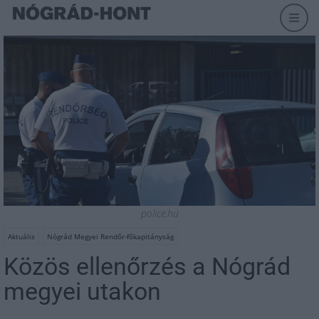
police.hu
Aktuális
Nógrád Megyei Rendőr-főkapitányság
Közös ellenőrzés a Nógrád
megyei utakon