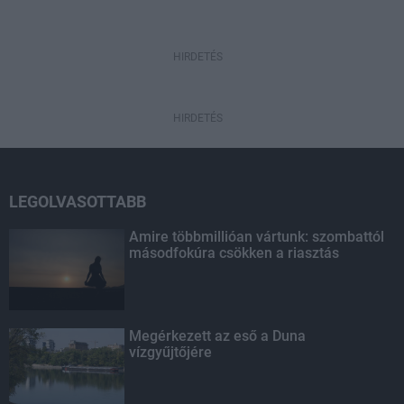
HIRDETÉS
HIRDETÉS
LEGOLVASOTTABB
Amire többmillióan vártunk: szombattól
másodfokúra csökken a riasztás
Megérkezett az eső a Duna
vízgyűjtőjére