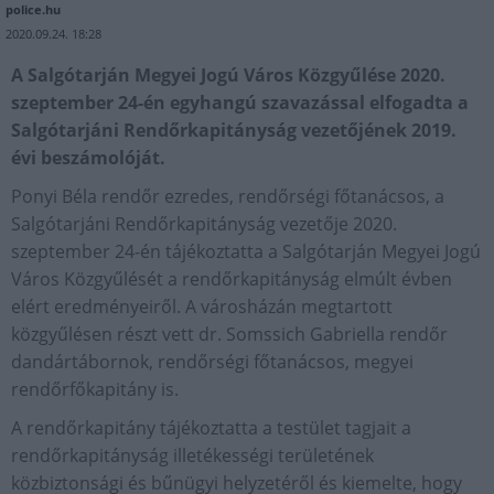
police.hu
2020.09.24. 18:28
A Salgótarján Megyei Jogú Város Közgyűlése 2020.
szeptember 24-én egyhangú szavazással elfogadta a
Salgótarjáni Rendőrkapitányság vezetőjének 2019.
évi beszámolóját.
Ponyi Béla rendőr ezredes, rendőrségi főtanácsos, a
Salgótarjáni Rendőrkapitányság vezetője 2020.
szeptember 24-én tájékoztatta a Salgótarján Megyei Jogú
Város Közgyűlését a rendőrkapitányság elmúlt évben
elért eredményeiről. A városházán megtartott
közgyűlésen részt vett dr. Somssich Gabriella rendőr
dandártábornok, rendőrségi főtanácsos, megyei
rendőrfőkapitány is.
A rendőrkapitány tájékoztatta a testület tagjait a
rendőrkapitányság illetékességi területének
közbiztonsági és bűnügyi helyzetéről és kiemelte, hogy