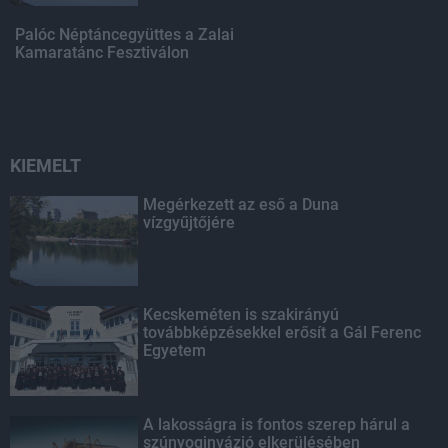
Palóc Néptáncegyüttes a Zalai
Kamaratánc Fesztiválon
KIEMELT
Megérkezett az eső a Duna
vízgyűjtőjére
Kecskeméten is szakirányú
továbbképzésekkel erősít a Gál Ferenc
Egyetem
A lakosságra is fontos szerep hárul a
szúnyoginvázió elkerülésében