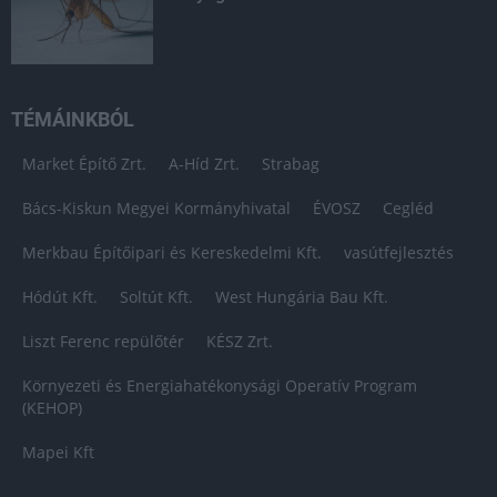
TÉMÁINKBÓL
Market Építő Zrt.
A-Híd Zrt.
Strabag
Bács-Kiskun Megyei Kormányhivatal
ÉVOSZ
Cegléd
Merkbau Építőipari és Kereskedelmi Kft.
vasútfejlesztés
Hódút Kft.
Soltút Kft.
West Hungária Bau Kft.
Liszt Ferenc repülőtér
KÉSZ Zrt.
Környezeti és Energiahatékonysági Operatív Program
(KEHOP)
Mapei Kft