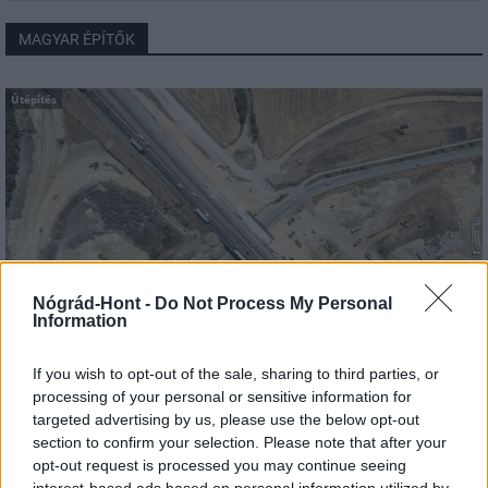
MAGYAR ÉPÍTŐK
Útépítés
Nógrád-Hont -
Do Not Process My Personal
Information
If you wish to opt-out of the sale, sharing to third parties, or
autópálya
útépítés
M1-es autópálya
Bicske
processing of your personal or sensitive information for
M1 bővítés: már zajlik a teljesen új Bicske Kelet
targeted advertising by us, please use the below opt-out
csomópont építése
section to confirm your selection. Please note that after your
opt-out request is processed you may continue seeing
Tizenegy meglévő csomópontot korszerűsít és négy új,
interest-based ads based on personal information utilized by