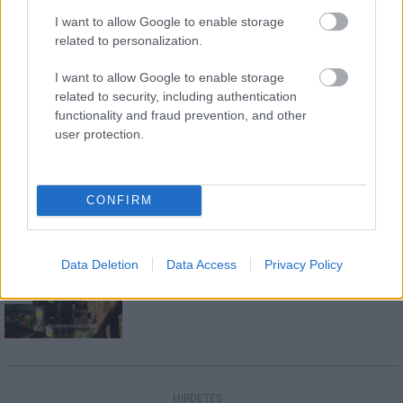
LEGFRISSEBB
I want to allow Google to enable storage
related to personalization.
Országos hírek
Amire többmillióan vártunk: szombattól
I want to allow Google to enable storage
másodfokúra csökken a riasztás
related to security, including authentication
functionality and fraud prevention, and other
user protection.
Országos hírek
Megérkezett az eső a Duna vízgyűjtőjére
CONFIRM
Data Deletion
Data Access
Privacy Policy
Aktuális
Nógrád tűzoltója 2017
HIRDETÉS