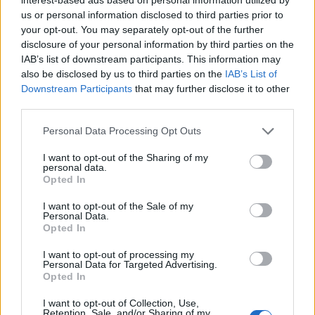
különszintű csomópontot hoz létre az MKIF az M1-es
us or personal information disclosed to third parties prior to
bővítésénél.
your opt-out. You may separately opt-out of the further
disclosure of your personal information by third parties on the
Új gyalogosátkelők és jelzőlámpás
IAB’s list of downstream participants. This information may
csomópont épül Angyalföldön
also be disclosed by us to third parties on the
IAB’s List of
Downstream Participants
that may further disclose it to other
third parties.
Please note that this website/app uses one or more Google
Personal Data Processing Opt Outs
Másfélszeresére bővítik
services and may gather and store information including but
Hódmezővásárhely jó hírű református
not limited to your visit or usage behaviour. You may click to
I want to opt-out of the Sharing of my
iskoláját
personal data.
grant or deny consent to Google and its third-party tags to
Opted In
use your data for below specified purposes in below Google
consent section.
I want to opt-out of the Sale of my
Látványos építési szakasz indult be a
Personal Data.
Flórián téri felüljárón
Opted In
I want to opt-out of processing my
Personal Data for Targeted Advertising.
Opted In
Paks II.: Mit jelent az 5. blokk új
mérföldköve a felülvizsgálat
I want to opt-out of Collection, Use,
árnyékában?
Retention, Sale, and/or Sharing of my