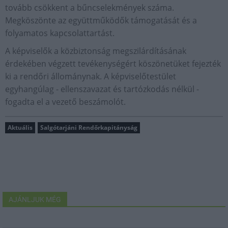
tovább csökkent a bűncselekmények száma.
Megköszönte az együttműködők támogatását és a
folyamatos kapcsolattartást.
A képviselők a közbiztonság megszilárdításának
érdekében végzett tevékenységért köszönetüket fejezték
ki a rendőri állománynak. A képviselőtestület
egyhangúlag - ellenszavazat és tartózkodás nélkül -
fogadta el a vezető beszámolót.
Aktuális
Salgótarjáni Rendőrkapitányság
AJÁNLJUK MÉG