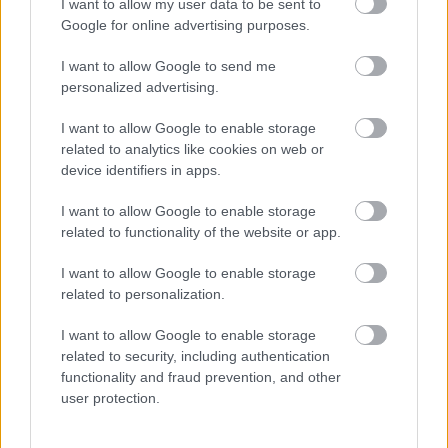
I want to allow my user data to be sent to
Látványos építési szakasz indult be a
Google for online advertising purposes.
Flórián téri felüljárón
I want to allow Google to send me
personalized advertising.
I want to allow Google to enable storage
related to analytics like cookies on web or
device identifiers in apps.
HÍRLEVÉL
I want to allow Google to enable storage
Név
related to functionality of the website or app.
I want to allow Google to enable storage
E-mail cím
related to personalization.
I want to allow Google to enable storage
related to security, including authentication
Feliratkozom a hírlevélre és elfogadom az
adatvédelmi
functionality and fraud prevention, and other
szabályzatot!
user protection.
FELIRATKOZÁS