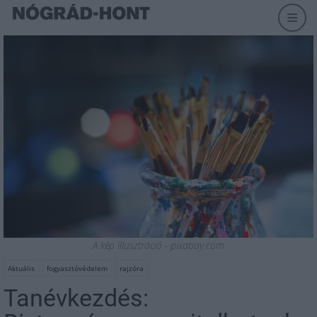
A kép illusztráció - pixabay.com
Aktuális
fogyasztóvédelem
rajzóra
Tanévkezdés: