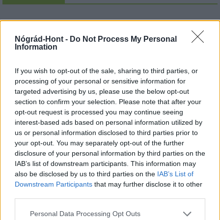
Nógrád-Hont -
Do Not Process My Personal
MAGYAR ÉPÍTŐK
Information
Aktuális
If you wish to opt-out of the sale, sharing to third parties, or
processing of your personal or sensitive information for
targeted advertising by us, please use the below opt-out
section to confirm your selection. Please note that after your
opt-out request is processed you may continue seeing
interest-based ads based on personal information utilized by
us or personal information disclosed to third parties prior to
your opt-out. You may separately opt-out of the further
disclosure of your personal information by third parties on the
IAB’s list of downstream participants. This information may
also be disclosed by us to third parties on the
IAB’s List of
Downstream Participants
that may further disclose it to other
third parties.
Tata
műemlékfelújítás
műemlék
restaurálás
Please note that this website/app uses one or more Google
Történelmi táj, amelynek minden köve mesél –
Personal Data Processing Opt Outs