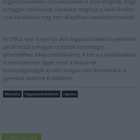
fogyasztóvédelem a továbbiakban is azon dolgozik, hogy
a magyar iskolásokat, fiatalokat megóvja a vásárlásakor,
csak ránézéssel meg nem állapítható veszélyforrásoktól.
Az ITM a nyár folyamán aktív fogyasztóvédelmi jelenléttel
járult hozzá a magyar családok biztonságos
pihenéséhez, kikapcsolódásához. A tárca a továbbiakban
is rendszeresen figyeli majd a tanszerek
biztonságosságát az elért magas szint fenntartása, a
gyerekek védelme érdekében.
Aktuális
fogyasztóvédelem
rajzóra
AJÁNLJUK MÉG