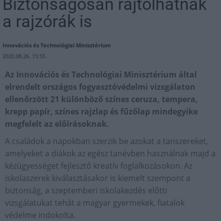
Biztonságosan rajtolhatnak
a rajzórák is
Innovációs és Technológiai Minisztérium
2020.08.26. 15:55
Az Innovációs és Technológiai Minisztérium által
elrendelt országos fogyasztóvédelmi vizsgálaton
ellenőrzött 21 különböző színes ceruza, tempera,
krepp papír, színes rajzlap és fűzőlap mindegyike
megfelelt az előírásoknak.
A családok a napokban szerzik be azokat a tanszereket,
amelyeket a diákok az egész tanévben használnak majd a
kézügyességet fejlesztő kreatív foglalkozásokon. Az
iskolaszerek kiválasztásakor is kiemelt szempont a
biztonság, a szeptemberi iskolakezdés előtti
vizsgálatukat tehát a magyar gyermekek, fiatalok
védelme indokolta.