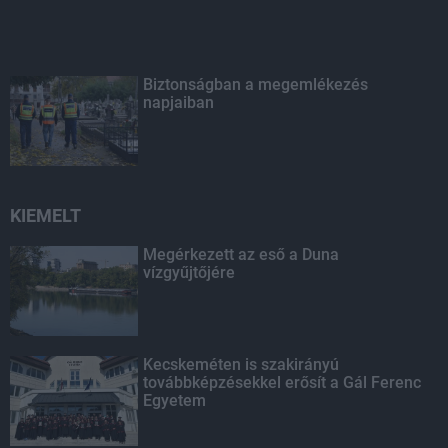
Biztonságban a megemlékezés
napjaiban
KIEMELT
Megérkezett az eső a Duna
vízgyűjtőjére
Kecskeméten is szakirányú
továbbképzésekkel erősít a Gál Ferenc
Egyetem