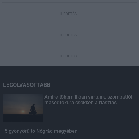
HIRDETÉS
HIRDETÉS
HIRDETÉS
LEGOLVASOTTABB
Amire többmillióan vártunk: szombattól
másodfokúra csökken a riasztás
5 gyönyörű tó Nógrád megyében