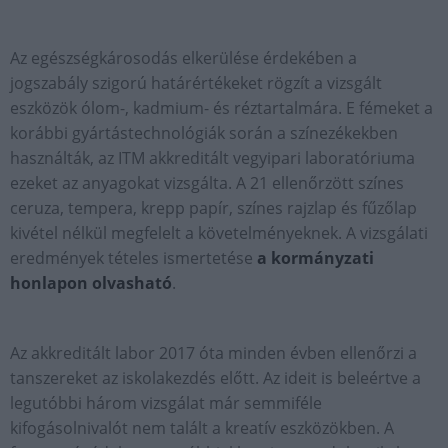
Az egészségkárosodás elkerülése érdekében a
jogszabály szigorú határértékeket rögzít a vizsgált
eszközök ólom-, kadmium- és réztartalmára. E fémeket a
korábbi gyártástechnológiák során a színezékekben
használták, az ITM akkreditált vegyipari laboratóriuma
ezeket az anyagokat vizsgálta. A 21 ellenőrzött színes
ceruza, tempera, krepp papír, színes rajzlap és fűzőlap
kivétel nélkül megfelelt a követelményeknek. A vizsgálati
eredmények tételes ismertetése
a kormányzati
honlapon olvasható
.
Az akkreditált labor 2017 óta minden évben ellenőrzi a
tanszereket az iskolakezdés előtt. Az ideit is beleértve a
legutóbbi három vizsgálat már semmiféle
kifogásolnivalót nem talált a kreatív eszközökben. A