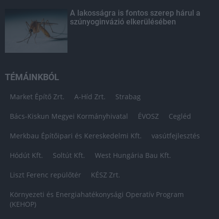
A lakosságra is fontos szerep hárul a
szúnyoginvázió elkerülésében
TÉMÁINKBÓL
Market Építő Zrt.
A-Híd Zrt.
Strabag
Bács-Kiskun Megyei Kormányhivatal
ÉVOSZ
Cegléd
Merkbau Építőipari és Kereskedelmi Kft.
vasútfejlesztés
Hódút Kft.
Soltút Kft.
West Hungária Bau Kft.
Liszt Ferenc repülőtér
KÉSZ Zrt.
Környezeti és Energiahatékonysági Operatív Program
(KEHOP)