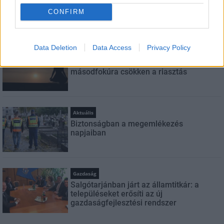
CONFIRM
LEGFRISSEBB
Data Deletion
Data Access
Privacy Policy
Országos hírek
Amire többmillióan vártunk: szombattól
másodfokúra csökken a riasztás
Aktuális
Biztonságban a megemlékezés
napjaiban
Gazdaság
Salgótarjánban járt az államtitkár: a
településeket erősíti az új
gazdaságfejlesztési rendszer