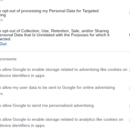
ához audioguide-okat is beszereztek, valamint nyolc
to opt-out of processing my Personal Data for Targeted
ing.
ve a Pilis-hegységben található nyolc barlang és a
In
z élőhelyek helyreállítása.
o opt-out of Collection, Use, Retention, Sale, and/or Sharing
ersonal Data that Is Unrelated with the Purposes for which it
rással, létrák és kötelek rögzítésével valósult meg;
lected.
arlangok állapotának és a denevérállomány
Out
szetvédelmi helyzet javítása érdekében tett
en javult az érintett élőhelyek állapota - számolt be
consents
o allow Google to enable storage related to advertising like cookies on
loldal
evice identifiers in apps.
 segítségével is megismerhetik a Duna-Ipoly Nemzeti
o allow my user data to be sent to Google for online advertising
arlangokat.
s.
to allow Google to send me personalized advertising.
o allow Google to enable storage related to analytics like cookies on
evice identifiers in apps.