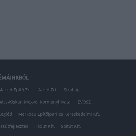
ÉMÁINKBÓL
Market Építő Zrt.
A-Híd Zrt.
Strabag
Bács-Kiskun Megyei Kormányhivatal
ÉVOSZ
Cegléd
Merkbau Építőipari és Kereskedelmi Kft.
vasútfejlesztés
Hódút Kft.
Soltút Kft.