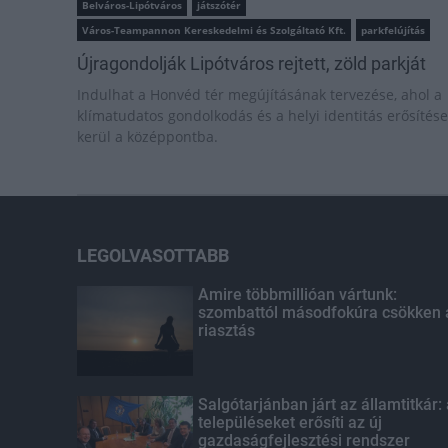
Belváros-Lipótváros
játszótér
Város-Teampannon Kereskedelmi és Szolgáltató Kft.
parkfelújítás
Újragondolják Lipótváros rejtett, zöld parkját
Indulhat a Honvéd tér megújításának tervezése, ahol a
klímatudatos gondolkodás és a helyi identitás erősítése
kerül a középpontba.
LEGOLVASOTTABB
Amire többmillióan vártunk:
szombattól másodfokúra csökken 
riasztás
Salgótarjánban járt az államtitkár:
településeket erősíti az új
gazdaságfejlesztési rendszer