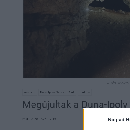
A kép illuszt
Aktuális
Duna-Ipoly Nemzeti Park
barlang
Megújultak a Duna-Ipoly
mti
2020.07.23. 17:16
Nógrád-H