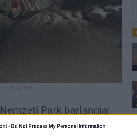
ráció - dunaipoly.hu
 Nemzeti Park barlangjai
ont -
Do Not Process My Personal Information