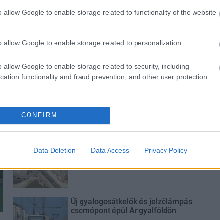
o allow Google to enable storage related to functionality of the website
o allow Google to enable storage related to personalization.
o allow Google to enable storage related to security, including
cation functionality and fraud prevention, and other user protection.
Történelmi táj, amelynek minden
köve mesél – megújul a tatai
Angolkert
CONFIRM
M1 bővítés: már zajlik a teljesen új
Data Deletion
Data Access
Privacy Policy
Bicske Kelet csomópont építése
Új gyalogosátkelők és jelzőlámpás
csomópont épül Angyalföldön