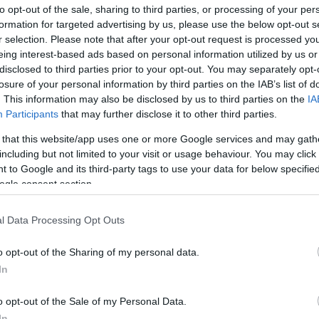
to opt-out of the sale, sharing to third parties, or processing of your per
formation for targeted advertising by us, please use the below opt-out s
lő-hegyi-barlangokat - újított meg a Budai--
r selection. Please note that after your opt-out request is processed y
na-Ipoly Nemzeti Park.
eing interest-based ads based on personal information utilized by us or
disclosed to third parties prior to your opt-out. You may separately opt-
ó forint európai uniós támogatás segítségével
losure of your personal information by third parties on the IAB’s list of
 világörökségre jelölt Budai-termálkarszt
. This information may also be disclosed by us to third parties on the
IA
Participants
that may further disclose it to other third parties.
nevérfajok védelme és bemutatása elnevezésű
 that this website/app uses one or more Google services and may gath
including but not limited to your visit or usage behaviour. You may click 
ett idegenforgalmi barlang, a Pál-völgyi és a Szemlő-
 to Google and its third-party tags to use your data for below specifi
rűsítése.
ogle consent section.
fejtőjében felújították a 20 éve létesült, elkorhadt
ek részére barlangi játszótér is épült. Kerítéssel
l Data Processing Opt Outs
an lerakott hulladékokat elszállíttatták.
o opt-out of the Sharing of my personal data.
lt és számos interaktív és élményelemmel bővült a
In
esült, ahol a budai barlangokról szóló kisfilm
o opt-out of the Sale of my Personal Data.
In