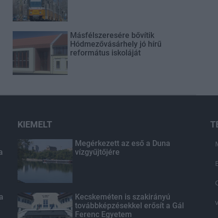
Másfélszeresére bővítik
Hódmezővásárhely jó hírű
református iskoláját
KIEMELT
T
Megérkezett az eső a Duna
a
vízgyűjtőjére
 a
Kecskeméten is szakirányú
továbbképzésekkel erősít a Gál
Ferenc Egyetem