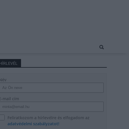
HÍRLEVÉL
Név
E-mail cím
Feliratkozom a hírlevélre és elfogadom az
adatvédelmi szabályzatot!