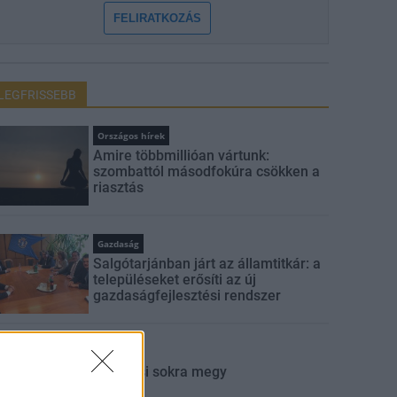
FELIRATKOZÁS
LEGFRISSEBB
Országos hírek
Amire többmillióan vártunk:
szombattól másodfokúra csökken a
riasztás
Gazdaság
Salgótarjánban járt az államtitkár: a
településeket erősíti az új
gazdaságfejlesztési rendszer
Aktuális
Sok kicsi sokra megy