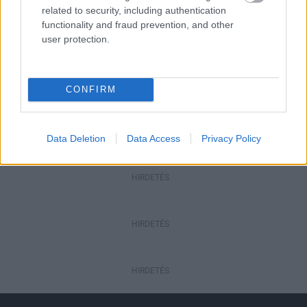
Biztonságban a megemlékezés
related to security, including authentication
napjaiban
functionality and fraud prevention, and other
user protection.
Gazdaság
CONFIRM
Salgótarjánban járt az államtitkár: a
településeket erősíti az új
gazdaságfejlesztési rendszer
Data Deletion
Data Access
Privacy Policy
HIRDETÉS
HIRDETÉS
HIRDETÉS