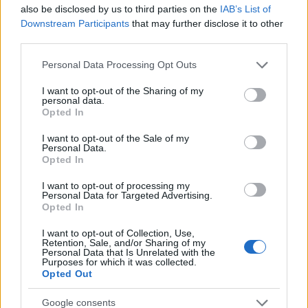
Új gyalogosátkelők és jelzőlámpás
also be disclosed by us to third parties on the
IAB’s List of
csomópont épül Angyalföldön
Downstream Participants
that may further disclose it to other
third parties.
Please note that this website/app uses one or more Google
Personal Data Processing Opt Outs
services and may gather and store information including but
Másfélszeresére bővítik
not limited to your visit or usage behaviour. You may click to
I want to opt-out of the Sharing of my
Hódmezővásárhely jó hírű református
personal data.
iskoláját
grant or deny consent to Google and its third-party tags to
Opted In
use your data for below specified purposes in below Google
consent section.
I want to opt-out of the Sale of my
Personal Data.
Látványos építési szakasz indult be a
Opted In
Flórián téri felüljárón
I want to opt-out of processing my
Personal Data for Targeted Advertising.
Opted In
I want to opt-out of Collection, Use,
Retention, Sale, and/or Sharing of my
Personal Data that Is Unrelated with the
Purposes for which it was collected.
HÍRLEVÉL
Opted Out
Név
Google consents