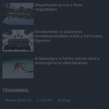
Megérkezett az eső a Duna
vízgyűjtőjére
Kecskeméten is szakirányú
továbbképzésekkel erősít a Gál Ferenc
Egyetem
A lakosságra is fontos szerep hárul a
szúnyoginvázió elkerülésében
TÉMÁINKBÓL
Market Építő Zrt.
A-Híd Zrt.
Strabag