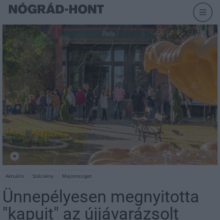
Aktuális
Szécsény
Majomsziget
Ünnepélyesen megnyitotta
"kapuit" az újjávarázsolt