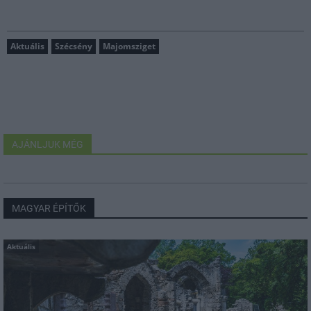
Aktuális
Szécsény
Majomsziget
AJÁNLJUK MÉG
MAGYAR ÉPÍTŐK
Aktuális