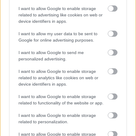
I want to allow Google to enable storage
related to advertising like cookies on web or
E-mail cím
device identifiers in apps.
I want to allow my user data to be sent to
Feliratkozom a hírlevélre és elfogadom az
adatvédelmi
Google for online advertising purposes.
szabályzatot!
I want to allow Google to send me
FELIRATKOZÁS
personalized advertising.
I want to allow Google to enable storage
related to analytics like cookies on web or
LEGFRISSEBB
device identifiers in apps.
I want to allow Google to enable storage
Országos hírek
Amire többmillióan vártunk: szombattól
related to functionality of the website or app.
másodfokúra csökken a riasztás
I want to allow Google to enable storage
related to personalization.
Aktuális
I want to allow Google to enable storage