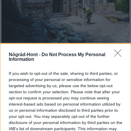
Tata
műemlékfelújítás
műemlék
restaurálás
Nógrád-Hont -
Do Not Process My Personal
Történelmi táj, amelynek minden köve mesél –
Information
megújul a tatai Angolkert
If you wish to opt-out of the sale, sharing to third parties, or
A projekt részeként megújulnak a területen található
processing of your personal or sensitive information for
műemlékek, köztük a különleges Műromok, valamint a közeli
targeted advertising by us, please use the below opt-out
Várkanyarban álló Nepomuki Szent János híd és szobor is.
section to confirm your selection. Please note that after your
opt-out request is processed you may continue seeing
M1 bővítés: már zajlik a teljesen új
interest-based ads based on personal information utilized by
Bicske Kelet csomópont építése
us or personal information disclosed to third parties prior to
your opt-out. You may separately opt-out of the further
disclosure of your personal information by third parties on the
IAB’s list of downstream participants. This information may