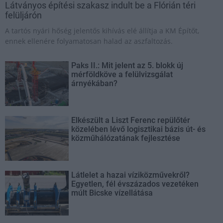
Látványos építési szakasz indult be a Flórián téri
felüljárón
A tartós nyári hőség jelentős kihívás elé állítja a KM Építőt,
ennek ellenére folyamatosan halad az aszfaltozás.
Paks II.: Mit jelent az 5. blokk új
mérföldköve a felülvizsgálat
árnyékában?
Elkészült a Liszt Ferenc repülőtér
közelében lévő logisztikai bázis út- és
közműhálózatának fejlesztése
Látlelet a hazai víziközművekről?
Egyetlen, fél évszázados vezetéken
múlt Bicske vízellátása