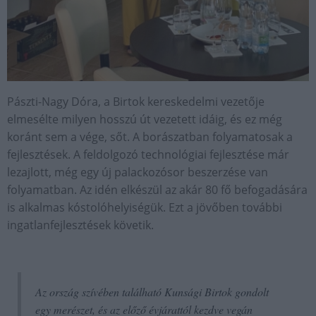
Pászti-Nagy Dóra, a Birtok kereskedelmi vezetője
elmesélte milyen hosszú út vezetett idáig, és ez még
koránt sem a vége, sőt. A borászatban folyamatosak a
fejlesztések. A feldolgozó technológiai fejlesztése már
lezajlott, még egy új palackozósor beszerzése van
folyamatban. Az idén elkészül az akár 80 fő befogadására
is alkalmas kóstolóhelyiségük. Ezt a jövőben további
ingatlanfejlesztések követik.
Az ország szívében található Kunsági Birtok gondolt
egy merészet, és az előző évjárattól kezdve vegán