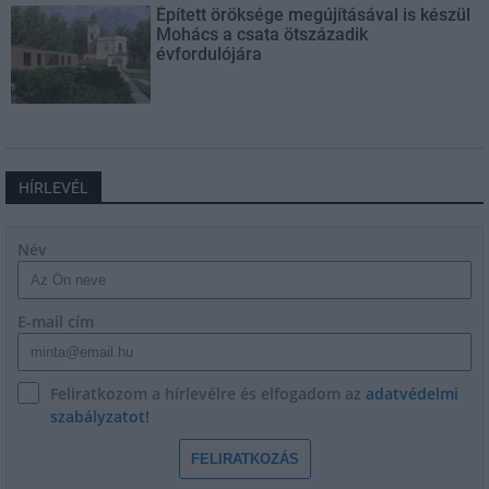
Épített öröksége megújításával is készül
Mohács a csata ötszázadik
évfordulójára
HÍRLEVÉL
Név
E-mail cím
Feliratkozom a hírlevélre és elfogadom az
adatvédelmi
szabályzatot!
FELIRATKOZÁS