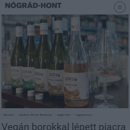
Aktuális
Gedeon Birtok Borászat
vegán bor
veganizmus
Vegán borokkal lépett piacra