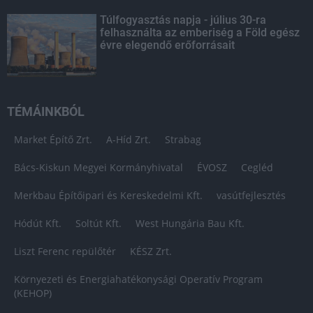
Túlfogyasztás napja - július 30-ra
felhasználta az emberiség a Föld egész
évre elegendő erőforrásait
TÉMÁINKBÓL
Market Építő Zrt.
A-Híd Zrt.
Strabag
Bács-Kiskun Megyei Kormányhivatal
ÉVOSZ
Cegléd
Merkbau Építőipari és Kereskedelmi Kft.
vasútfejlesztés
Hódút Kft.
Soltút Kft.
West Hungária Bau Kft.
Liszt Ferenc repülőtér
KÉSZ Zrt.
Környezeti és Energiahatékonysági Operatív Program
(KEHOP)