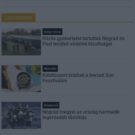
LEGFRISSEBB
Helyi hírek
Közös gyakorlatot tartottak Nógrád és
Pest területi védelmi bizottságai
Aktuális
Kábítószert találtak a berceli Sun
Fesztiválon
Kitekintő
Nógrád megyei az ország harmadik
legerősebb tűzoltója