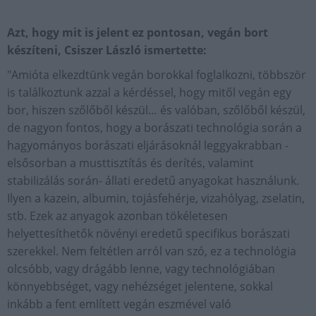
Azt, hogy mit is jelent ez pontosan, vegán bort
készíteni, Csiszer László ismertette:
"Amióta elkezdtünk vegán borokkal foglalkozni, többször
is találkoztunk azzal a kérdéssel, hogy mitől vegán egy
bor, hiszen szőlőből készül… és valóban, szőlőből készül,
de nagyon fontos, hogy a borászati technológia során a
hagyományos borászati eljárásoknál leggyakrabban -
elsősorban a musttisztítás és derítés, valamint
stabilizálás során- állati eredetű anyagokat használunk.
Ilyen a kazein, albumin, tojásfehérje, vizahólyag, zselatin,
stb. Ezek az anyagok azonban tökéletesen
helyettesíthetők növényi eredetű specifikus borászati
szerekkel. Nem feltétlen arról van szó, ez a technológia
olcsóbb, vagy drágább lenne, vagy technológiában
könnyebbséget, vagy nehézséget jelentene, sokkal
inkább a fent említett vegán eszmével való