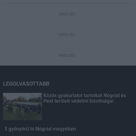
HIRDETÉS
HIRDETÉS
HIRDETÉS
LEGOLVASOTTABB
Közös gyakorlatot tartottak Nógrád és
Pest területi védelmi bizottságai
5 gyönyörű tó Nógrád megyében