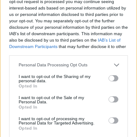
opt-out request is processed you may continue seeing
az okirat szerint tehát egy filozófiát és életmódot jelöl,
interest-based ads based on personal information utilized by
us or personal information disclosed to third parties prior to
amely igyekszik kizárni – amennyire csak lehetséges és
your opt-out. You may separately opt-out of the further
praktikus – az állatok kizsákmányolásának és a velük
disclosure of your personal information by third parties on the
szembeni kegyetlenségnek minden formáját, étel,
IAB’s list of downstream participants. This information may
ruházat, vagy bármilyen más célból; és tágabb
also be disclosed by us to third parties on the
IAB’s List of
értelemben elősegíti az állat nélküli alternatívák
Downstream Participants
that may further disclose it to other
fejlesztését és használatát az emberek, állatok, és a
third parties.
környezet javára.
Please note that this website/app uses one or more Google
Personal Data Processing Opt Outs
services and may gather and store information including but
GALÉRIA
not limited to your visit or usage behaviour. You may click to
I want to opt-out of the Sharing of my
personal data.
grant or deny consent to Google and its third-party tags to
Opted In
use your data for below specified purposes in below Google
consent section.
I want to opt-out of the Sale of my
Personal Data.
Opted In
I want to opt-out of processing my
Personal Data for Targeted Advertising.
Opted In