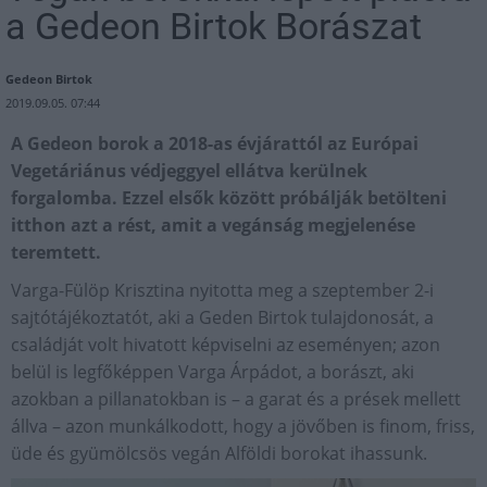
a Gedeon Birtok Borászat
Gedeon Birtok
2019.09.05. 07:44
A Gedeon borok a 2018-as évjárattól az Európai
Vegetáriánus védjeggyel ellátva kerülnek
forgalomba. Ezzel elsők között próbálják betölteni
itthon azt a rést, amit a vegánság megjelenése
teremtett.
Varga-Fülöp Krisztina nyitotta meg a szeptember 2-i
sajtótájékoztatót, aki a Geden Birtok tulajdonosát, a
családját volt hivatott képviselni az eseményen; azon
belül is legfőképpen Varga Árpádot, a borászt, aki
azokban a pillanatokban is – a garat és a prések mellett
állva – azon munkálkodott, hogy a jövőben is finom, friss,
üde és gyümölcsös vegán Alföldi borokat ihassunk.