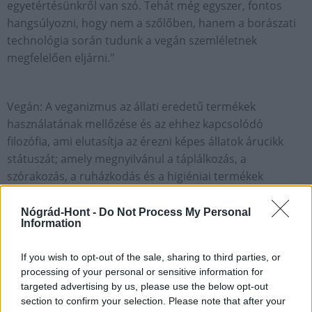
egyetértésünkről van szó. Tehát még egyszer, fontos
hangsúlyozni, hogy nem a szőlőben, hanem a borászati
technológia során tudunk a vegán szemléletnek
megfelelően eljárni."
Vegán: A veganizmus az állati eredetű termékek
használatának mellőzése és az ehhez kapcsolódó
filozófia, ami elutasítja az érezni képes állatok árucikk
státuszát; amely megnyilvánul a táplálkozás, a
szórakozás, a ruházkodás és a higiéniai termékek
választásában is. A veganizmus követőjét vegánnak
nevezik. Ennek több formáját különböztetjük meg:
Nógrád-Hont -
Do Not Process My Personal
Information
étrendi, etikai, környezetvédelmi és vallási veganizmus.
If you wish to opt-out of the sale, sharing to third parties, or
processing of your personal or sensitive information for
A veganizmus a Vegan Society alapító okirata szerint
targeted advertising by us, please use the below opt-out
nem kizárólag az állatokról szól, hanem a filozófiáról, az
section to confirm your selection. Please note that after your
egészségről és a környezetvédelemről is. A veganizmus