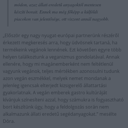
módon, azaz állati eredetű anyagoktól mentesen
készíti borait. Ennek ma még főképp a külföldi
piacokon van jelentősége, ott viszont annál nagyobb.
„Először egy nagy nyugat-európai partnerünk részéről
érkezett megkeresés arra, hogy üdvösnek tartaná, ha
termékeink vegánok lennének. Ezt követően egyre több
helyen találkoztunk a veganizmus gondolatával. Annak
ellenére, hogy mi magánemberként nem feltétlenül
vagyunk vegánok, teljes mértékben azonosulni tudunk
azon vegán eszmékkel, melyek nemet mondanak a
jelenleg igencsak elterjedt kizsigerelő állattartási
gyakorlatnak. A vegán emberek gastro kultúráját
kívánjuk színesíteni azzal, hogy számukra is fogyasztható
bort készítünk úgy, hogy a feldolgozás során nem
alkalmazunk állati eredetű segédanyagokat.” mesélte
Dóra.