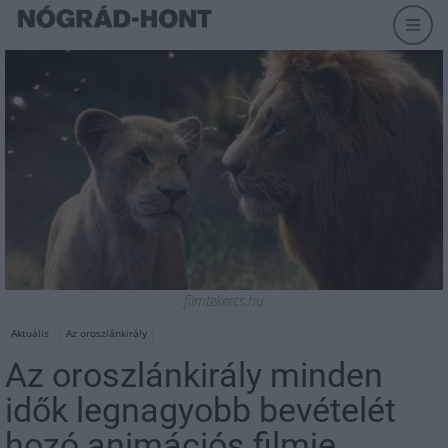
filmtekercs.hu
Aktuális
Az oroszlánkirály
Az oroszlánkirály minden
idők legnagyobb bevételét
hozó animációs filmje