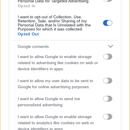
Látványos építési szakasz indult be a
Personal Data for Targeted Advertising.
Flórián téri felüljárón
Opted In
I want to opt-out of Collection, Use,
Retention, Sale, and/or Sharing of my
Personal Data that Is Unrelated with the
Purposes for which it was collected.
Paks II.: Mit jelent az 5. blokk új
Opted Out
mérföldköve a felülvizsgálat
árnyékában?
Google consents
I want to allow Google to enable storage
related to advertising like cookies on web or
device identifiers in apps.
HÍRLEVÉL
I want to allow my user data to be sent to
Google for online advertising purposes.
Név
I want to allow Google to send me
personalized advertising.
E-mail cím
I want to allow Google to enable storage
related to analytics like cookies on web or
device identifiers in apps.