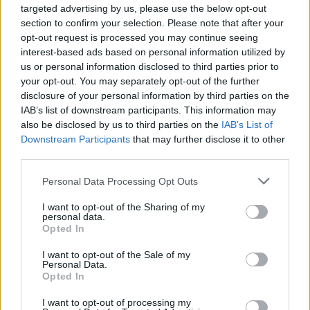
targeted advertising by us, please use the below opt-out
section to confirm your selection. Please note that after your
opt-out request is processed you may continue seeing
autópálya
útépítés
M1-es autópálya
Bicske
interest-based ads based on personal information utilized by
M1 bővítés: már zajlik a teljesen új Bicske Kelet
us or personal information disclosed to third parties prior to
csomópont építése
your opt-out. You may separately opt-out of the further
disclosure of your personal information by third parties on the
Tizenegy meglévő csomópontot korszerűsít és négy új,
IAB’s list of downstream participants. This information may
különszintű csomópontot hoz létre az MKIF az M1-es
also be disclosed by us to third parties on the
IAB’s List of
bővítésénél.
Downstream Participants
that may further disclose it to other
third parties.
Új gyalogosátkelők és jelzőlámpás
csomópont épül Angyalföldön
Please note that this website/app uses one or more Google
Personal Data Processing Opt Outs
services and may gather and store information including but
not limited to your visit or usage behaviour. You may click to
I want to opt-out of the Sharing of my
personal data.
grant or deny consent to Google and its third-party tags to
Opted In
Másfélszeresére bővítik
use your data for below specified purposes in below Google
Hódmezővásárhely jó hírű református
consent section.
I want to opt-out of the Sale of my
iskoláját
Personal Data.
Opted In
I want to opt-out of processing my