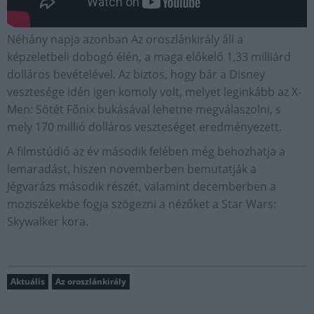
Néhány napja azonban Az oroszlánkirály áll a
képzeletbeli dobogó élén, a maga előkelő 1,33 milliárd
dolláros bevételével. Az biztos, hogy bár a Disney
vesztesége idén igen komoly volt, melyet leginkább az X-
Men: Sötét Főnix bukásával lehetne megválaszolni, s
mely 170 millió dolláros veszteséget eredményezett.
A filmstúdió az év második felében még behozhatja a
lemaradást, hiszen novemberben bemutatják a
Jégvarázs második részét, valamint decemberben a
moziszékekbe fogja szögezni a nézőket a Star Wars:
Skywalker kora.
Aktuális
Az oroszlánkirály