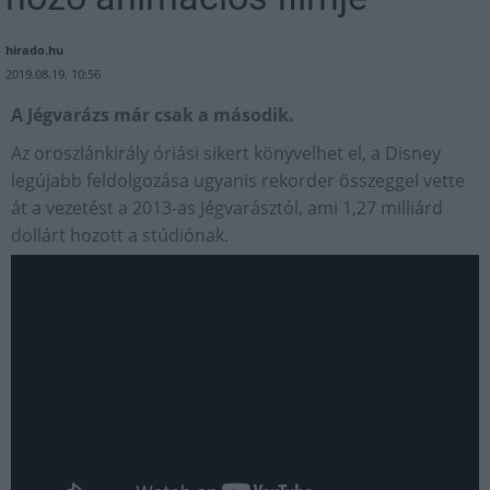
hirado.hu
2019.08.19. 10:56
A Jégvarázs már csak a második.
Az oroszlánkirály óriási sikert könyvelhet el, a Disney
legújabb feldolgozása ugyanis rekorder összeggel vette
át a vezetést a 2013-as Jégvarásztól, ami 1,27 milliárd
dollárt hozott a stúdiónak.