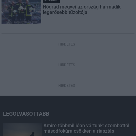
Kitekintő
Nógrád megyei az ország harmadik
legerősebb tűzoltója
HIRDETÉS
HIRDETÉS
HIRDETÉS
LEGOLVASOTTABB
Amire többmillióan vártunk: szombattól
másodfokúra csökken a riasztás