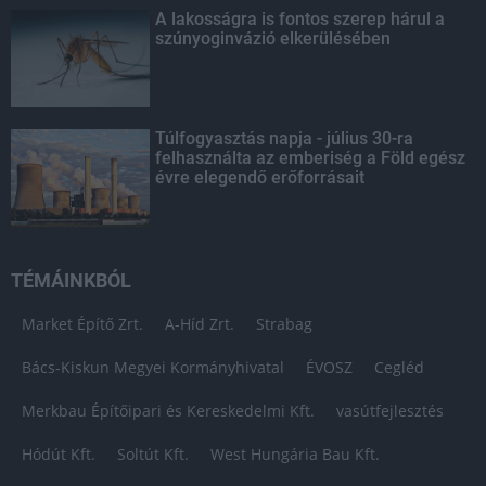
A lakosságra is fontos szerep hárul a
szúnyoginvázió elkerülésében
Túlfogyasztás napja - július 30-ra
felhasználta az emberiség a Föld egész
évre elegendő erőforrásait
TÉMÁINKBÓL
Market Építő Zrt.
A-Híd Zrt.
Strabag
Bács-Kiskun Megyei Kormányhivatal
ÉVOSZ
Cegléd
Merkbau Építőipari és Kereskedelmi Kft.
vasútfejlesztés
Hódút Kft.
Soltút Kft.
West Hungária Bau Kft.