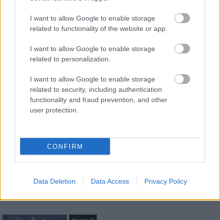
Feliratkozom a hírlevélre és elfogadom az
adatvédelmi
szabályzatot!
I want to allow Google to enable storage
related to functionality of the website or app.
FELIRATKOZÁS
I want to allow Google to enable storage
related to personalization.
LEGFRISSEBB
I want to allow Google to enable storage
related to security, including authentication
functionality and fraud prevention, and other
Országos hírek
user protection.
Amire többmillióan vártunk: szombattól
másodfokúra csökken a riasztás
CONFIRM
Aktuális
Kábítószert találtak a berceli Sun
Fesztiválon
Data Deletion
Data Access
Privacy Policy