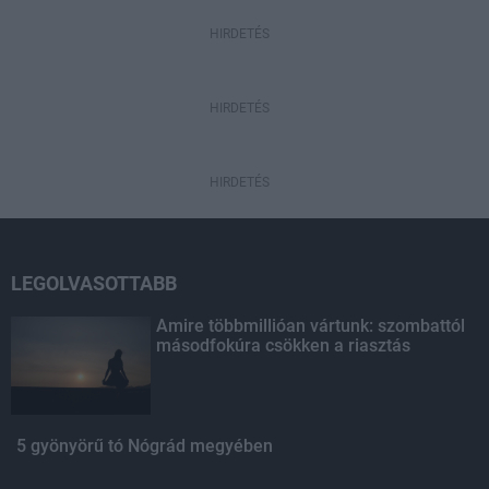
HIRDETÉS
HIRDETÉS
HIRDETÉS
LEGOLVASOTTABB
Amire többmillióan vártunk: szombattól
másodfokúra csökken a riasztás
5 gyönyörű tó Nógrád megyében