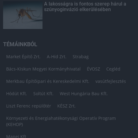
A lakosságra is fontos szerep hárul a
szúnyoginvázió elkerülésében
TÉMÁINKBÓL
Market Építő Zrt.
A-Híd Zrt.
Strabag
Bács-Kiskun Megyei Kormányhivatal
ÉVOSZ
Cegléd
Merkbau Építőipari és Kereskedelmi Kft.
vasútfejlesztés
Hódút Kft.
Soltút Kft.
West Hungária Bau Kft.
Liszt Ferenc repülőtér
KÉSZ Zrt.
Környezeti és Energiahatékonysági Operatív Program
(KEHOP)
Mapei Kft