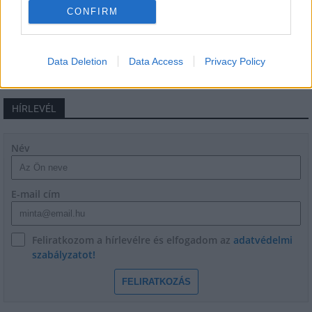
Flórián téri felüljárón
CONFIRM
Data Deletion
Data Access
Privacy Policy
HÍRLEVÉL
Név
E-mail cím
Feliratkozom a hírlevélre és elfogadom az
adatvédelmi
szabályzatot!
FELIRATKOZÁS