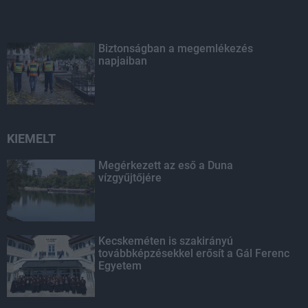
Biztonságban a megemlékezés
napjaiban
KIEMELT
Megérkezett az eső a Duna
vízgyűjtőjére
Kecskeméten is szakirányú
továbbképzésekkel erősít a Gál Ferenc
Egyetem