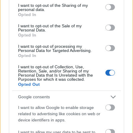
not limited to your visit or usage behaviour. You may click to
I want to opt-out of the Sharing of my
personal data.
grant or deny consent to Google and its third-party tags to
Opted In
use your data for below specified purposes in below Google
MAGYAR ÉPÍTŐK
consent section.
I want to opt-out of the Sale of my
Personal Data.
Opted In
Aktuális
I want to opt-out of processing my
Personal Data for Targeted Advertising.
Opted In
I want to opt-out of Collection, Use,
Retention, Sale, and/or Sharing of my
Personal Data that Is Unrelated with the
Purposes for which it was collected.
Opted Out
Google consents
I want to allow Google to enable storage
related to advertising like cookies on web or
Tata
műemlékfelújítás
műemlék
restaurálás
device identifiers in apps.
Történelmi táj, amelynek minden köve mesél –
megújul a tatai Angolkert
I want to allow my user data to be sent to