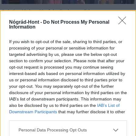
Salgótarjánban lép fel a Budapest Bár
Nógrád-Hont -
Do Not Process My Personal
Information
If you wish to opt-out of the sale, sharing to third parties, or
processing of your personal or sensitive information for
Helyi hírek
targeted advertising by us, please use the below opt-out
section to confirm your selection. Please note that after your
opt-out request is processed you may continue seeing
interest-based ads based on personal information utilized by
us or personal information disclosed to third parties prior to
your opt-out. You may separately opt-out of the further
disclosure of your personal information by third parties on the
IAB’s list of downstream participants. This information may
Nagyot lép előre Nógrád buszos elérhetősége
also be disclosed by us to third parties on the
IAB’s List of
Downstream Participants
that may further disclose it to other
third parties.
Please note that this website/app uses one or more Google
Personal Data Processing Opt Outs
services and may gather and store information including but