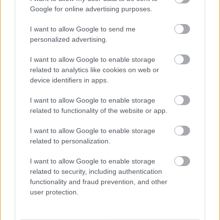
Google for online advertising purposes.
A projekt részeként megújulnak a területen található
műemlékek, köztük a különleges Műromok, valamint a közeli
I want to allow Google to send me
Várkanyarban álló Nepomuki Szent János híd és szobor is.
personalized advertising.
M1 bővítés: már zajlik a teljesen új
I want to allow Google to enable storage
Bicske Kelet csomópont építése
related to analytics like cookies on web or
device identifiers in apps.
I want to allow Google to enable storage
Új gyalogosátkelők és jelzőlámpás
related to functionality of the website or app.
csomópont épül Angyalföldön
I want to allow Google to enable storage
related to personalization.
I want to allow Google to enable storage
Másfélszeresére bővítik
related to security, including authentication
Hódmezővásárhely jó hírű református
functionality and fraud prevention, and other
iskoláját
user protection.
Látványos építési szakasz indult be a