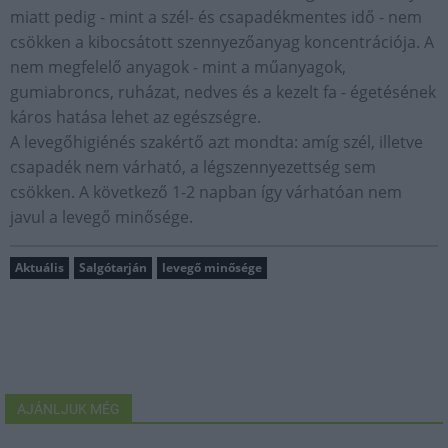
miatt pedig - mint a szél- és csapadékmentes idő - nem
csökken a kibocsátott szennyezőanyag koncentrációja. A
nem megfelelő anyagok - mint a műanyagok,
gumiabroncs, ruházat, nedves és a kezelt fa - égetésének
káros hatása lehet az egészségre.
A levegőhigiénés szakértő azt mondta: amíg szél, illetve
csapadék nem várható, a légszennyezettség sem
csökken. A következő 1-2 napban így várhatóan nem
javul a levegő minősége.
Aktuális
Salgótarján
levegő minősége
AJÁNLJUK MÉG