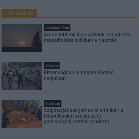
LEGFRISSEBB
Országos hírek
Amire többmillióan vártunk: szombattól
másodfokúra csökken a riasztás
Aktuális
Biztonságban a megemlékezés
napjaiban
Gazdaság
Salgótarjánban járt az államtitkár: a
településeket erősíti az új
gazdaságfejlesztési rendszer