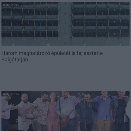
Helyi hírek
Három meghatározó épületét is fejlesztette
Salgótarján
Helyi hírek