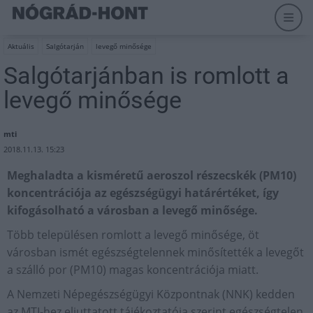
Aktuális
Salgótarján
levegő minősége
Salgótarjánban is romlott a
levegő minősége
mti
2018.11.13. 15:23
Meghaladta a kisméretű aeroszol részecskék (PM10)
koncentrációja az egészségügyi határértéket, így
kifogásolható a városban a levegő minősége.
Több településen romlott a levegő minősége, öt
városban ismét egészségtelennek minősítették a levegőt
a szálló por (PM10) magas koncentrációja miatt.
A Nemzeti Népegészségügyi Központnak (NNK) kedden
az MTI-hez eljuttatott tájékoztatója szerint egészségtelen