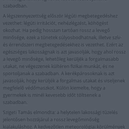
szabadban.
A légszennyezettség először légúti megbetegedéshez
vezethet: légúti irritációt, nehézlégzést, köhögést
okozhat. Ha pedig hosszan tartóan rossz a levegő
minősége, ezek a tünetek súlyosbodhatnak, illetve szív-
és érrendszeri megbetegedésekhez is vezethet. Ezért az
egészséges lakosságnak is azt javasolják, hogy ahol rossz
a levegő minősége, lehetőleg kerüljék a forgalmasabb
utakat, ne végezzenek kültéren fizikai munkát, és ne
sportoljanak a szabadban. A kerékpárosoknak is azt
javasolják, hogy kerüljék a forgalmas utakat és viseljenek
megfelelő védőmaszkot. Külön kiemelte, hogy a
gyermekek is minél kevesebb időt töltsenek a
szabadban.
Szigeti Tamás elmondta: a helytelen lakossági tüzelés
jelentősen hozzájárul a rossz levegőminőség
kialakuláshoz. A kedvezőtlen meteorológiai körülmények