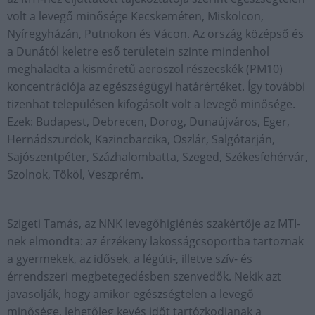
volt a levegő minősége Kecskeméten, Miskolcon,
Nyíregyházán, Putnokon és Vácon. Az ország középső és
a Dunától keletre eső területein szinte mindenhol
meghaladta a kisméretű aeroszol részecskék (PM10)
koncentrációja az egészségügyi határértéket. Így további
tizenhat településen kifogásolt volt a levegő minősége.
Ezek: Budapest, Debrecen, Dorog, Dunaújváros, Eger,
Hernádszurdok, Kazincbarcika, Oszlár, Salgótarján,
Sajószentpéter, Százhalombatta, Szeged, Székesfehérvár,
Szolnok, Tököl, Veszprém.
Szigeti Tamás, az NNK levegőhigiénés szakértője az MTI-
nek elmondta: az érzékeny lakosságcsoportba tartoznak
a gyermekek, az idősek, a légúti-, illetve szív- és
érrendszeri megbetegedésben szenvedők. Nekik azt
javasolják, hogy amikor egészségtelen a levegő
minősége, lehetőleg kevés időt tartózkodjanak a