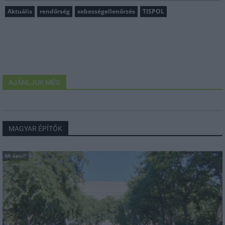
Aktuális
rendőrség
sebességellenőrzés
TISPOL
AJÁNLJUK MÉG
MAGYAR ÉPÍTŐK
Mi épül?