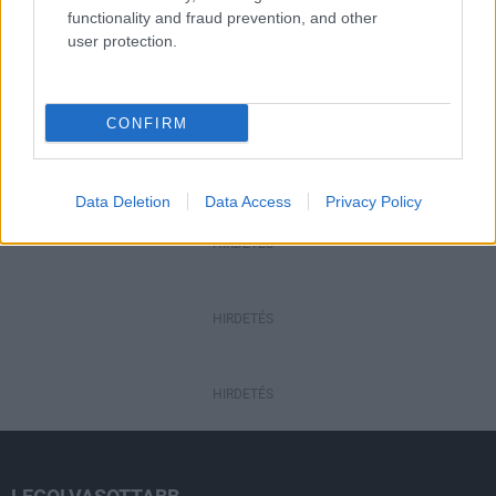
functionality and fraud prevention, and other
user protection.
Gazdaság
Salgótarjánban járt az államtitkár: a
CONFIRM
településeket erősíti az új
gazdaságfejlesztési rendszer
Data Deletion
Data Access
Privacy Policy
HIRDETÉS
HIRDETÉS
HIRDETÉS