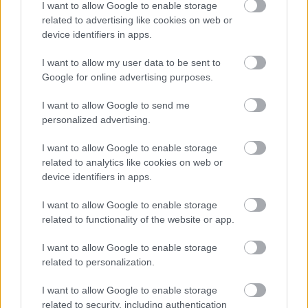
I want to allow Google to enable storage
E-mail cím
related to advertising like cookies on web or
device identifiers in apps.
Feliratkozom a hírlevélre és elfogadom az
adatvédelmi
I want to allow my user data to be sent to
szabályzatot!
Google for online advertising purposes.
FELIRATKOZÁS
I want to allow Google to send me
personalized advertising.
I want to allow Google to enable storage
LEGFRISSEBB
related to analytics like cookies on web or
device identifiers in apps.
Országos hírek
I want to allow Google to enable storage
Amire többmillióan vártunk: szombattól
másodfokúra csökken a riasztás
related to functionality of the website or app.
I want to allow Google to enable storage
related to personalization.
Aktuális
Óvatosan a tűzzel!
I want to allow Google to enable storage
related to security, including authentication