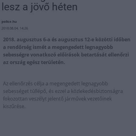
lesz a jövő héten
police.hu
2018.08.04. 14:26
2018. augusztus 6-a és augusztus 12-e közötti időben
a rendőrség ismét a megengedett legnagyobb
sebességre vonatkozó előírások betartását ellenőrzi
az ország egész területén.
Az ellenőrzés célja a megengedett legnagyobb
sebességet túllépő, és ezzel a közlekedésbiztonságra
fokozottan veszélyt jelentő járművek vezetőinek
kiszűrése.