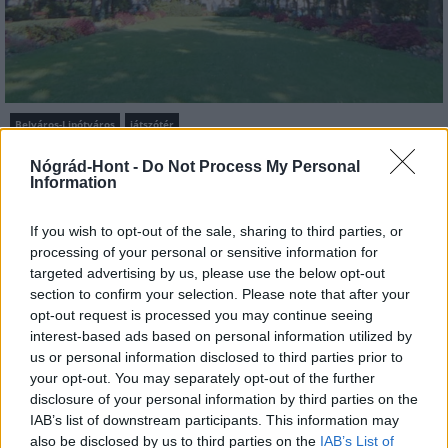
Belváros-Lipótváros
játszótér
Város-Teampannon Kereskedelmi és Szolgáltató Kft.
parkfelújítás
Nógrád-Hont -
Do Not Process My Personal
Újragondolják Lipótváros rejtett, zöld parkját
Information
Indulhat a Honvéd tér megújításának tervezése, ahol a
If you wish to opt-out of the sale, sharing to third parties, or
klímatudatos gondolkodás és a helyi identitás erősítése kerül a
processing of your personal or sensitive information for
középpontba.
targeted advertising by us, please use the below opt-out
section to confirm your selection. Please note that after your
Történelmi táj, amelynek minden köve
opt-out request is processed you may continue seeing
mesél – megújul a tatai Angolkert
interest-based ads based on personal information utilized by
us or personal information disclosed to third parties prior to
your opt-out. You may separately opt-out of the further
disclosure of your personal information by third parties on the
M1 bővítés: már zajlik a teljesen új
IAB’s list of downstream participants. This information may
Bicske Kelet csomópont építése
also be disclosed by us to third parties on the
IAB’s List of