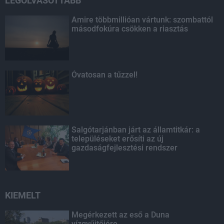
LEGOLVASOTTABB
Amire többmillióan vártunk: szombattól
másodfokúra csökken a riasztás
Óvatosan a tűzzel!
Salgótarjánban járt az államtitkár: a
településeket erősíti az új
gazdaságfejlesztési rendszer
KIEMELT
Megérkezett az eső a Duna
vízgyűjtőjére