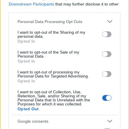
Downstream Participants
that may further disclose it to other
third parties.
Please note that this website/app uses one or more Google
Personal Data Processing Opt Outs
Új gyalogosátkelők és jelzőlámpás
services and may gather and store information including but
csomópont épül Angyalföldön
not limited to your visit or usage behaviour. You may click to
I want to opt-out of the Sharing of my
personal data.
grant or deny consent to Google and its third-party tags to
Opted In
use your data for below specified purposes in below Google
consent section.
I want to opt-out of the Sale of my
Másfélszeresére bővítik
Personal Data.
Hódmezővásárhely jó hírű református
Opted In
iskoláját
I want to opt-out of processing my
Personal Data for Targeted Advertising.
Opted In
I want to opt-out of Collection, Use,
Retention, Sale, and/or Sharing of my
HÍRLEVÉL
Personal Data that Is Unrelated with the
Purposes for which it was collected.
Opted Out
Név
Google consents