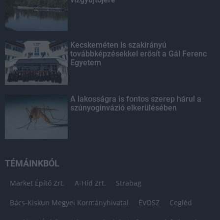
Kecskeméten is szakirányú
továbbképzésekkel erősít a Gál Ferenc
Egyetem
A lakosságra is fontos szerep hárul a
szúnyoginvázió elkerülésében
TÉMÁINKBÓL
Market Építő Zrt.
A-Híd Zrt.
Strabag
Bács-Kiskun Megyei Kormányhivatal
ÉVOSZ
Cegléd