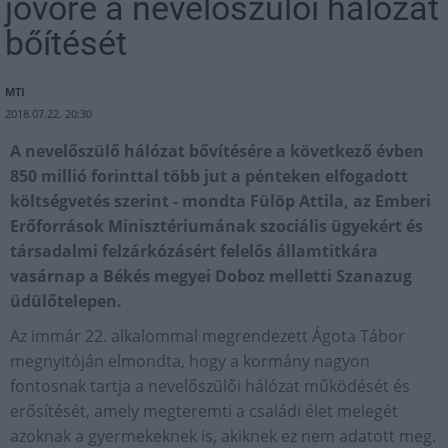
jövőre a nevelőszülői hálózat
bőítését
MTI
2018.07.22. 20:30
A nevelőszülő hálózat bővítésére a következő évben
850 millió forinttal több jut a pénteken elfogadott
költségvetés szerint - mondta Fülöp Attila, az Emberi
Erőforrások Minisztériumának szociális ügyekért és
társadalmi felzárkózásért felelős államtitkára
vasárnap a Békés megyei Doboz melletti Szanazug
üdülőtelepen.
Az immár 22. alkalommal megrendezett Ágota Tábor
megnyitóján elmondta, hogy a kormány nagyon
fontosnak tartja a nevelőszülői hálózat működését és
erősítését, amely megteremti a családi élet melegét
azoknak a gyermekeknek is, akiknek ez nem adatott meg.