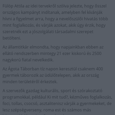
Fülöp Attila az idei tervekről szólva jelezte, hogy ősszel
országos kampányt indítanak, amelyben fel kívánják
hívni a figyelmet arra, hogy a nevelőszülői hivatás több
mint foglalkozás, és várják azokat, akik úgy érzik, hogy
szeretnék ezt a jószolgálati társadalmi szerepet
betölteni.
Az államtitkár elmondta, hogy napjainkban ebben az
ellátó rendszerben mintegy 21 ezer kiskorú és 2500
nagykorú fiatal nevelkedik.
Az Ágota Táborban tíz napon keresztül csaknem 400
gyermek táborozik az üdülőtelepen, akik az ország
minden területéről érkeztek.
A szervezők gazdag kulturális, sport és szórakoztató
programokkal, például Ki mit tud?, kézműves foglalkozás,
foci, tollas, csocsó, asztalitenisz várják a gyermekeket, de
lesz szépségverseny, roma est és számos más