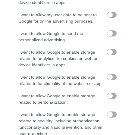
device identifiers in apps.
csomópont épül Angyalföldön
I want to allow my user data to be sent to
Google for online advertising purposes.
Másfélszeresére bővítik
I want to allow Google to send me
Hódmezővásárhely jó hírű református
personalized advertising.
iskoláját
I want to allow Google to enable storage
related to analytics like cookies on web or
device identifiers in apps.
I want to allow Google to enable storage
HÍRLEVÉL
related to functionality of the website or app.
Név
I want to allow Google to enable storage
related to personalization.
I want to allow Google to enable storage
E-mail cím
related to security, including authentication
functionality and fraud prevention, and other
user protection.