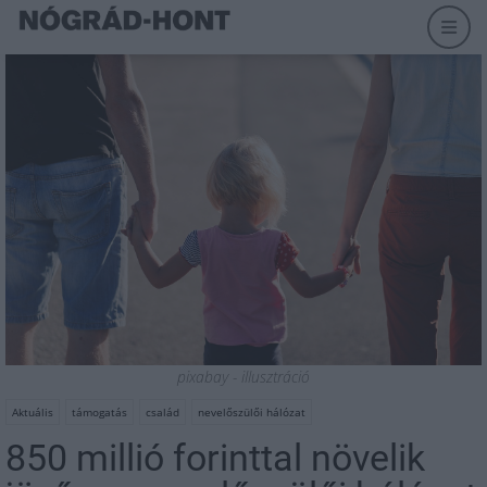
pixabay - illusztráció
Aktuális
támogatás
család
nevelőszülői hálózat
850 millió forinttal növelik