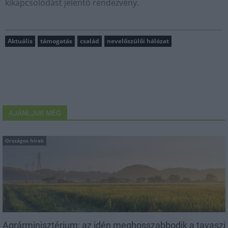
kikapcsolódást jelentő rendezvény.
Aktuális
támogatás
család
nevelőszülői hálózat
AJÁNLJUK MÉG
Országos hírek
Agrárminisztérium: az idén meghosszabbodik a tavaszi