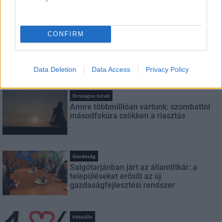
Feliratkozom a hírlevélre és elfogadom az
adatvédelmi
szabályzatot!
FELIRATKOZÁS
CONFIRM
Data Deletion
Data Access
Privacy Policy
LEGFRISSEBB
Országos hírek
Amire többmillióan vártunk: szombattól
másodfokúra csökken a riasztás
Gazdaság
Salgótarjánban járt az államtitkár: a
településeket erősíti az új
gazdaságfejlesztési rendszer
Aktuális