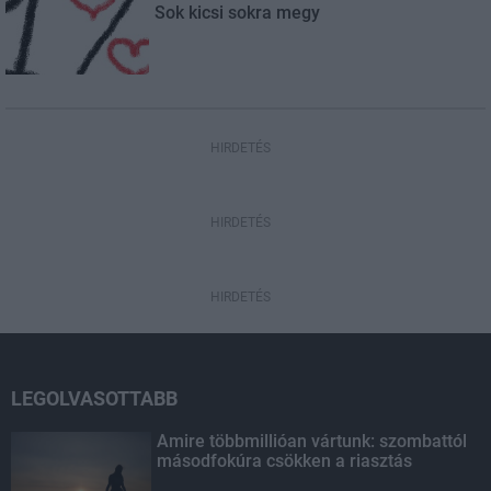
Sok kicsi sokra megy
HIRDETÉS
HIRDETÉS
HIRDETÉS
LEGOLVASOTTABB
Amire többmillióan vártunk: szombattól
másodfokúra csökken a riasztás