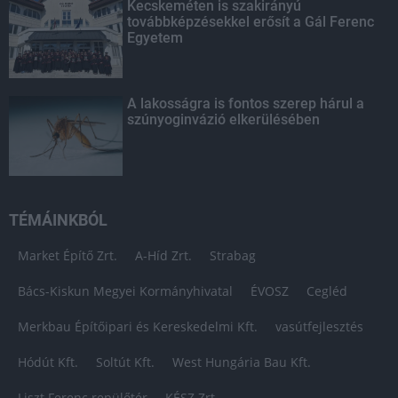
Kecskeméten is szakirányú
továbbképzésekkel erősít a Gál Ferenc
Egyetem
A lakosságra is fontos szerep hárul a
szúnyoginvázió elkerülésében
TÉMÁINKBÓL
Market Építő Zrt.
A-Híd Zrt.
Strabag
Bács-Kiskun Megyei Kormányhivatal
ÉVOSZ
Cegléd
Merkbau Építőipari és Kereskedelmi Kft.
vasútfejlesztés
Hódút Kft.
Soltút Kft.
West Hungária Bau Kft.
Liszt Ferenc repülőtér
KÉSZ Zrt.