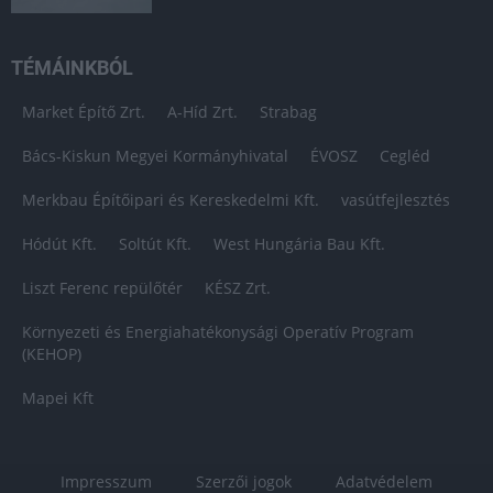
TÉMÁINKBÓL
Market Építő Zrt.
A-Híd Zrt.
Strabag
Bács-Kiskun Megyei Kormányhivatal
ÉVOSZ
Cegléd
Merkbau Építőipari és Kereskedelmi Kft.
vasútfejlesztés
Hódút Kft.
Soltút Kft.
West Hungária Bau Kft.
Liszt Ferenc repülőtér
KÉSZ Zrt.
Környezeti és Energiahatékonysági Operatív Program
(KEHOP)
Mapei Kft
Impresszum
Szerzői jogok
Adatvédelem