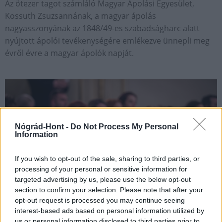
Az ötezer tagot számláló Magyar Ápolási Egyesület,
Kossuth Zsuzsannának, a magyar ápolás
nagyasszonyának az 1848/49-es szabadságharc alatt
nyújtott ápolói tevékenységére emlékezve ünnepli meg
évről évre a magyar ápolók napját.
Nógrád-Hont -
Do Not Process My Personal
Information
If you wish to opt-out of the sale, sharing to third parties, or
processing of your personal or sensitive information for
targeted advertising by us, please use the below opt-out
section to confirm your selection. Please note that after your
opt-out request is processed you may continue seeing
interest-based ads based on personal information utilized by
us or personal information disclosed to third parties prior to