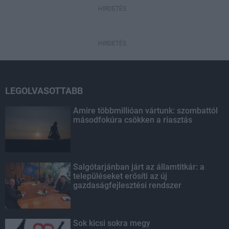
HIRDETÉS
HIRDETÉS
LEGOLVASOTTABB
Amire többmillióan vártunk: szombattól
másodfokúra csökken a riasztás
Salgótarjánban járt az államtitkár: a
településeket erősíti az új
gazdaságfejlesztési rendszer
Sok kicsi sokra megy