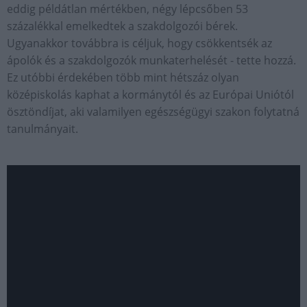
eddig példátlan mértékben, négy lépcsőben 53
százalékkal emelkedtek a szakdolgozói bérek.
Ugyanakkor továbbra is céljuk, hogy csökkentsék az
ápolók és a szakdolgozók munkaterhelését - tette hozzá.
Ez utóbbi érdekében több mint hétszáz olyan
középiskolás kaphat a kormánytól és az Európai Uniótól
ösztöndíjat, aki valamilyen egészségügyi szakon folytatná
tanulmányait.