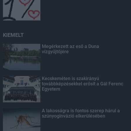
KIEMELT
Megérkezett az eső a Duna
vízgyűjtőjére
Kecskeméten is szakirányú
továbbképzésekkel erősít a Gál Ferenc
Egyetem
A lakosságra is fontos szerep hárul a
szúnyoginvázió elkerülésében