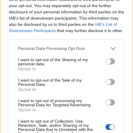
Fotó: Botár Gergely/kormany.hu
your opt-out. You may separately opt-out of the further
disclosure of your personal information by third parties on the
IAB’s list of downstream participants. This information may
A mostani ünnepség volt a záróakkordja a Kossuth
also be disclosed by us to third parties on the
IAB’s List of
Zsuzsanna születésének 200. évfordulója alkalmából
Downstream Participants
that may further disclose it to other
tartott emlékévnek.
third parties.
Please note that this website/app uses one or more Google
Personal Data Processing Opt Outs
Aktuális
egészségügy
magyar ápolók napja
szakdolgozók
services and may gather and store information including but
ápolók
not limited to your visit or usage behaviour. You may click to
I want to opt-out of the Sharing of my
personal data.
grant or deny consent to Google and its third-party tags to
Opted In
use your data for below specified purposes in below Google
consent section.
I want to opt-out of the Sale of my
Personal Data.
Opted In
I want to opt-out of processing my
AJÁNLJUK MÉG
Personal Data for Targeted Advertising.
Opted In
I want to opt-out of Collection, Use,
Retention, Sale, and/or Sharing of my
MAGYAR ÉPÍTŐK
Personal Data that Is Unrelated with the