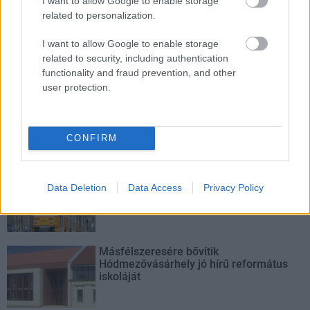
I want to allow Google to enable storage
related to personalization.
Történelmi táj, amelynek minden köve
mesél – megújul a tatai Angolkert
I want to allow Google to enable storage
related to security, including authentication
functionality and fraud prevention, and other
user protection.
M1 bővítés: már zajlik a teljesen új
Bicske Kelet csomópont építése
CONFIRM
Új gyalogosátkelők és jelzőlámpás
csomópont épül Angyalföldön
Data Deletion
Data Access
Privacy Policy
Másfélszeresére bővítik
Hódmezővásárhely jó hírű református
iskoláját