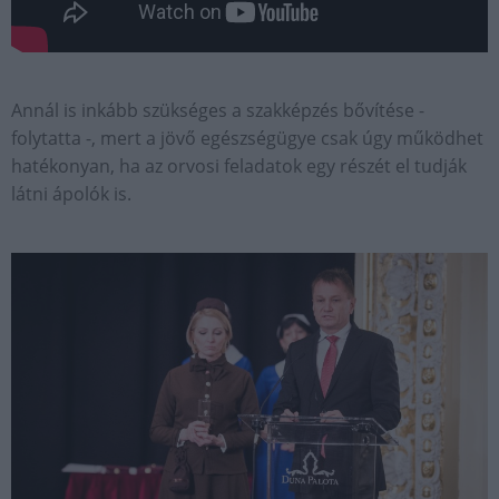
Annál is inkább szükséges a szakképzés bővítése -
folytatta -, mert a jövő egészségügye csak úgy működhet
hatékonyan, ha az orvosi feladatok egy részét el tudják
látni ápolók is.