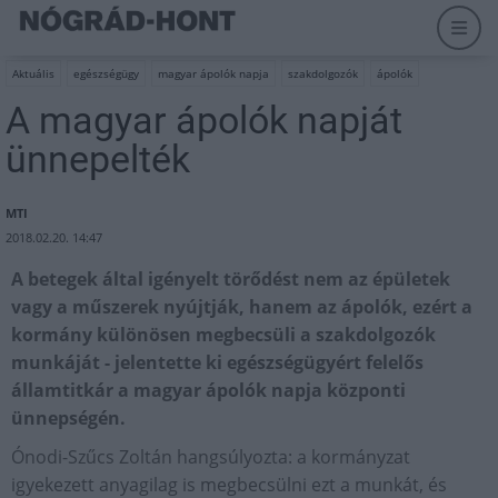
Aktuális
egészségügy
magyar ápolók napja
szakdolgozók
ápolók
A magyar ápolók napját
ünnepelték
MTI
2018.02.20. 14:47
A betegek által igényelt törődést nem az épületek
vagy a műszerek nyújtják, hanem az ápolók, ezért a
kormány különösen megbecsüli a szakdolgozók
munkáját - jelentette ki egészségügyért felelős
államtitkár a magyar ápolók napja központi
ünnepségén.
Ónodi-Szűcs Zoltán hangsúlyozta: a kormányzat
igyekezett anyagilag is megbecsülni ezt a munkát, és