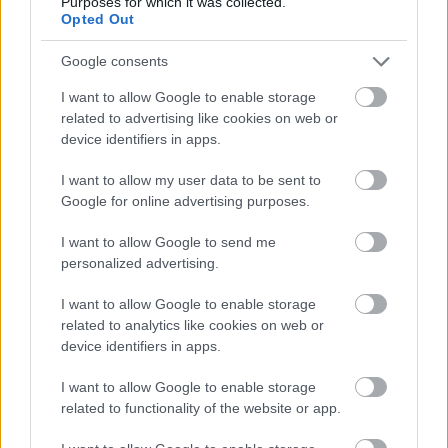
Purposes for which it was collected.
Opted Out
Mi épül?
Google consents
I want to allow Google to enable storage
related to advertising like cookies on web or
device identifiers in apps.
I want to allow my user data to be sent to
Google for online advertising purposes.
I want to allow Google to send me
personalized advertising.
Belváros-Lipótváros
játszótér
I want to allow Google to enable storage
related to analytics like cookies on web or
Város-Teampannon Kereskedelmi és Szolgáltató Kft.
parkfelújítás
device identifiers in apps.
Újragondolják Lipótváros rejtett, zöld parkját
I want to allow Google to enable storage
Indulhat a Honvéd tér megújításának tervezése, ahol a
related to functionality of the website or app.
klímatudatos gondolkodás és a helyi identitás erősítése kerül a
középpontba.