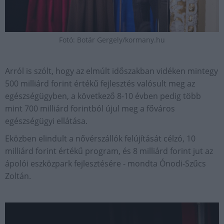
Fotó: Botár Gergely/kormany.hu
Arról is szólt, hogy az elmúlt időszakban vidéken mintegy
500 milliárd forint értékű fejlesztés valósult meg az
egészségügyben, a következő 8-10 évben pedig több
mint 700 milliárd forintból újul meg a főváros
egészségügyi ellátása.
Eközben elindult a nővérszállók felújítását célzó, 10
milliárd forint értékű program, és 8 milliárd forint jut az
ápolói eszközpark fejlesztésére - mondta Ónodi-Szűcs
Zoltán.