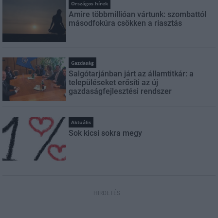
Országos hírek
Amire többmillióan vártunk: szombattól
másodfokúra csökken a riasztás
Gazdaság
Salgótarjánban járt az államtitkár: a
településeket erősíti az új
gazdaságfejlesztési rendszer
Aktuális
Sok kicsi sokra megy
HIRDETÉS