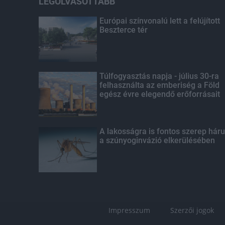
LEGOLVASOTTABB
Európai színvonalú lett a felújított
Beszterce tér
Túlfogyasztás napja - július 30-ra
felhasználta az emberiség a Föld
egész évre elegendő erőforrásait
A lakosságra is fontos szerep háru
a szúnyoginvázió elkerülésében
Impresszum
Szerzői jogok