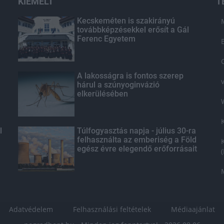
KIEMELT
T
Kecskeméten is szakirányú
továbbképzésekkel erősít a Gál
Ferenc Egyetem
A lakosságra is fontos szerep
hárul a szúnyoginvázió
elkerülésében
l
Túlfogyasztás napja - július 30-ra
felhasználta az emberiség a Föld
egész évre elegendő erőforrásait
Adatvédelem
Felhasználási feltételek
Médiaajánlat