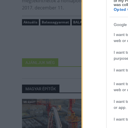
megtekinthetők a honlapon elérhető Rendeletben.
of my P
was col
2017. december 11.
Opted 
Aktuális
Balassagyarmat
BALASSAGYARMAT DÍSZPOLGÁR
Google 
I want t
web or d
I want t
purpose
AJÁNLJUK MÉG
I want 
I want t
MAGYAR ÉPÍTŐK
web or d
I want t
Mi épül?
or app.
I want t