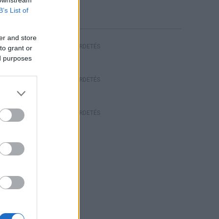
 downstream
B’s List of
er and store
HIRDETÉS
to grant or
ed purposes
HIRDETÉS
HIRDETÉS