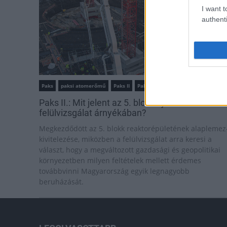
I want t
authenti
Paks
paksi atomerőmű
Paks II
Paks II. Atomerőmű Zrt.
Paks II.: Mit jelent az 5. blokk új mérföldköve a
felülvizsgálat árnyékában?
Megkezdődött az 5. blokk reaktorépületének alaplemez
kivitelezése, miközben a felülvizsgálat arra keresi a
választ, hogy a megváltozott gazdasági és geopolitikai
környezetben milyen feltételek mellett érdemes
továbbvinni Magyarország egyik legnagyobb
beruházását.