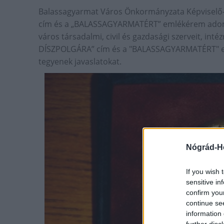
Balassagyarmat Város Önkormányzata Képvisel
cím és a „BALASSAGYARMATÉRT” emlékérem adomá
város társadalmi, civil és gazdasági szerveit, i
DÍSZPOLGÁRA” cím és a "BALASSAGYARMATÉRT" em
tegyenek javaslatokat.
Nógrád-H
If you wish 
sensitive in
confirm you
continue se
information 