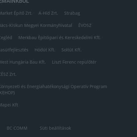
ÉMÁINKBÓL
Market Építő Zrt.
A-Híd Zrt.
Strabag
Bács-Kiskun Megyei Kormányhivatal
ÉVOSZ
Cegléd
Merkbau Építőipari és Kereskedelmi Kft.
vasútfejlesztés
Hódút Kft.
Soltút Kft.
West Hungária Bau Kft.
Liszt Ferenc repülőtér
KÉSZ Zrt.
Környezeti és Energiahatékonysági Operatív Program
(KEHOP)
Mapei Kft
BC COMM
Süti beállítások