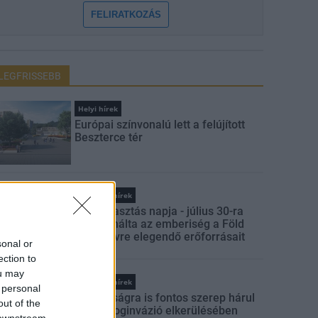
FELIRATKOZÁS
LEGFRISSEBB
Helyi hírek
Európai színvonalú lett a felújított
Beszterce tér
Országos hírek
Túlfogyasztás napja - július 30-ra
felhasználta az emberiség a Föld
egész évre elegendő erőforrásait
sonal or
ection to
ou may
Országos hírek
 personal
A lakosságra is fontos szerep hárul
out of the
a szúnyoginvázió elkerülésében