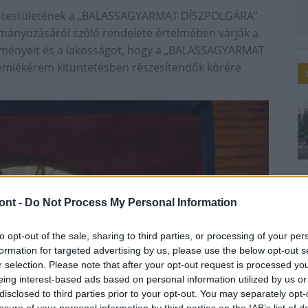
ő-testületének a „BALASSAGYARMAT DÍSZPOLGÁRA”
nyozásáról szóló rendelete értelmében várják a
ntézményeit és a lakosságot, hogy a „BALASSAGYARMAT
lékérem kitüntetésben részesítendők körére
ont -
Do Not Process My Personal Information
to opt-out of the sale, sharing to third parties, or processing of your per
formation for targeted advertising by us, please use the below opt-out s
r selection. Please note that after your opt-out request is processed y
eing interest-based ads based on personal information utilized by us or
disclosed to third parties prior to your opt-out. You may separately opt-