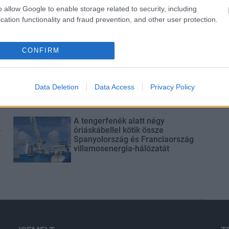
Látlelet a hazai víziközművekről?
o allow Google to enable storage related to security, including
Egyetlen, fél évszázados
cation functionality and fraud prevention, and other user protection.
vezetéken múlt Bicske vízellátása
CONFIRM
Épített öröksége megújításával is
készül Mohács a csata ötszázadik
évfordulójára
Data Deletion
Data Access
Privacy Policy
A tengerfenék alatt négy
-
óriáskábellel kötik össze
Spanyolország és Franciaország
villamosenergia-hálózatát