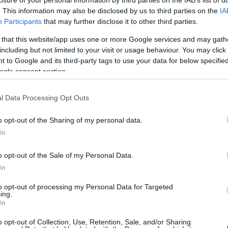
losure of your personal information by third parties on the IAB’s list of
. This information may also be disclosed by us to third parties on the
IA
Participants
that may further disclose it to other third parties.
 that this website/app uses one or more Google services and may gath
including but not limited to your visit or usage behaviour. You may click 
 to Google and its third-party tags to use your data for below specifi
ogle consent section.
l Data Processing Opt Outs
o opt-out of the Sharing of my personal data.
In
iverés” évfordulójára emlékeznek, a hagyományokhoz és
o opt-out of the Sale of my Personal Data.
entőségéhez való ragaszkodáshoz híven.
In
nyomtatványon tehetik meg, amely beszerezhető a
to opt-out of processing my Personal Data for Targeted
nkormányzati, Humánszolgáltatási és Igazgatási
ing.
ww.balassagyarmat.hu
honlapról a Közérdekű
In
ek adományozásának részletszabályai szintén
o opt-out of Collection, Use, Retention, Sale, and/or Sharing