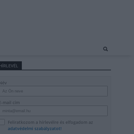
HÍRLEVÉL
Név
E-mail cím
Feliratkozom a hírlevélre és elfogadom az
adatvédelmi szabályzatot!