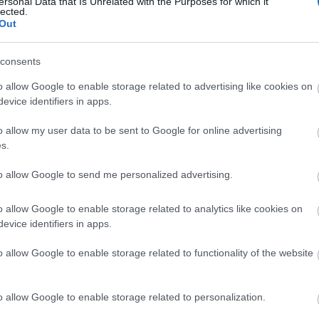
 A javaslatok megtételének, benyújtási határideje:
ersonal Data that Is Unrelated with the Purposes for which it
lected.
Out
A
BALASSAGYARMATÉRT emlékérem
consents
o allow Google to enable storage related to advertising like cookies on
evice identifiers in apps.
o allow my user data to be sent to Google for online advertising
s.
to allow Google to send me personalized advertising.
o allow Google to enable storage related to analytics like cookies on
evice identifiers in apps.
Elkészült a Liszt Ferenc repülőtér
o allow Google to enable storage related to functionality of the website
közelében lévő logisztikai bázis út-
és közműhálózatának fejlesztése
o allow Google to enable storage related to personalization.