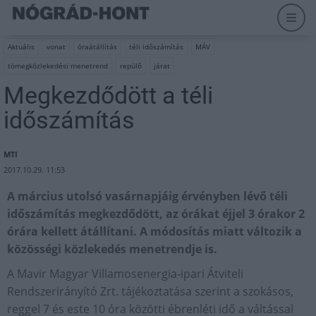
Aktuális
vonat
óraátállítás
téli időszámítás
MÁV
tömegközlekedési menetrend
repülő
járat
Megkezdődött a téli
időszámítás
MTI
2017.10.29. 11:53
A március utolsó vasárnapjáig érvényben lévő téli
időszámítás megkezdődött, az órákat éjjel 3 órakor 2
órára kellett átállítani. A módosítás miatt változik a
közösségi közlekedés menetrendje is.
A Mavir Magyar Villamosenergia-ipari Átviteli
Rendszerirányító Zrt. tájékoztatása szerint a szokásos,
reggel 7 és este 10 óra közötti ébrenléti idő a váltással