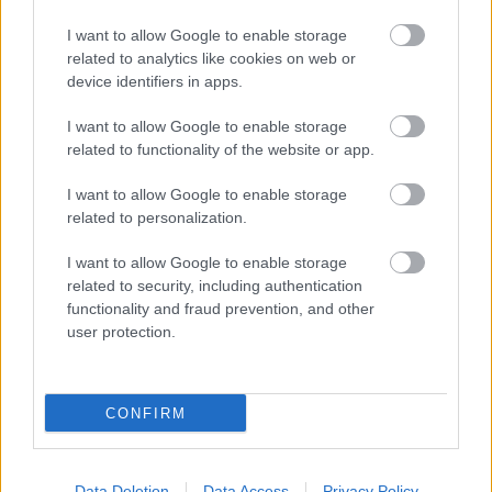
I want to allow Google to enable storage
Név
related to analytics like cookies on web or
device identifiers in apps.
E-mail cím
I want to allow Google to enable storage
related to functionality of the website or app.
Feliratkozom a hírlevélre és elfogadom az
adatvédelmi
I want to allow Google to enable storage
szabályzatot!
related to personalization.
FELIRATKOZÁS
I want to allow Google to enable storage
related to security, including authentication
functionality and fraud prevention, and other
user protection.
LEGFRISSEBB
Országos hírek
CONFIRM
Amire többmillióan vártunk: szombattól
másodfokúra csökken a riasztás
Data Deletion
Data Access
Privacy Policy