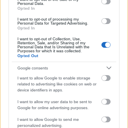
Personal Data.
Opted In
Új gyalogosátkelők és jelzőlámpás
csomópont épül Angyalföldön
I want to opt-out of processing my
Personal Data for Targeted Advertising.
Opted In
I want to opt-out of Collection, Use,
Retention, Sale, and/or Sharing of my
Másfélszeresére bővítik
Personal Data that Is Unrelated with the
Hódmezővásárhely jó hírű református
Purposes for which it was collected.
iskoláját
Opted Out
Google consents
Látványos építési szakasz indult be a
I want to allow Google to enable storage
Flórián téri felüljárón
related to advertising like cookies on web or
device identifiers in apps.
I want to allow my user data to be sent to
Google for online advertising purposes.
I want to allow Google to send me
HÍRLEVÉL
personalized advertising.