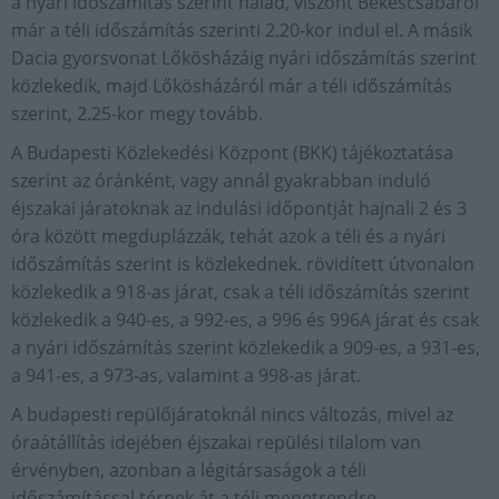
a nyári időszámítás szerint halad, viszont Békéscsabáról
már a téli időszámítás szerinti 2.20-kor indul el. A másik
Dacia gyorsvonat Lőkösházáig nyári időszámítás szerint
közlekedik, majd Lőkösházáról már a téli időszámítás
szerint, 2.25-kor megy tovább.
A Budapesti Közlekedési Központ (BKK) tájékoztatása
szerint az óránként, vagy annál gyakrabban induló
éjszakai járatoknak az indulási időpontját hajnali 2 és 3
óra között megduplázzák, tehát azok a téli és a nyári
időszámítás szerint is közlekednek. rövidített útvonalon
közlekedik a 918-as járat, csak a téli időszámítás szerint
közlekedik a 940-es, a 992-es, a 996 és 996A járat és csak
a nyári időszámítás szerint közlekedik a 909-es, a 931-es,
a 941-es, a 973-as, valamint a 998-as járat.
A budapesti repülőjáratoknál nincs változás, mivel az
óraátállítás idejében éjszakai repülési tilalom van
érvényben, azonban a légitársaságok a téli
időszámítással térnek át a téli menetrendre.