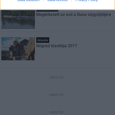
Országos hírek
Megérkezett az eső a Duna vízgyűjtőjére
Aktuális
Nógrád tűzoltója 2017
HIRDETÉS
HIRDETÉS
HIRDETÉS