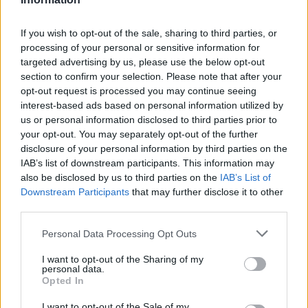
If you wish to opt-out of the sale, sharing to third parties, or
processing of your personal or sensitive information for
targeted advertising by us, please use the below opt-out
section to confirm your selection. Please note that after your
opt-out request is processed you may continue seeing
interest-based ads based on personal information utilized by
us or personal information disclosed to third parties prior to
your opt-out. You may separately opt-out of the further
Tata
műemlékfelújítás
műemlék
restaurálás
disclosure of your personal information by third parties on the
IAB’s list of downstream participants. This information may
Történelmi táj, amelynek minden köve mesél –
also be disclosed by us to third parties on the
IAB’s List of
megújul a tatai Angolkert
Downstream Participants
that may further disclose it to other
A projekt részeként megújulnak a területen található
third parties.
műemlékek, köztük a különleges Műromok, valamint a közeli
Please note that this website/app uses one or more Google
Várkanyarban álló Nepomuki Szent János híd és szobor is.
Personal Data Processing Opt Outs
services and may gather and store information including but
not limited to your visit or usage behaviour. You may click to
I want to opt-out of the Sharing of my
M1 bővítés: már zajlik a teljesen új
personal data.
grant or deny consent to Google and its third-party tags to
Bicske Kelet csomópont építése
Opted In
use your data for below specified purposes in below Google
consent section.
I want to opt-out of the Sale of my