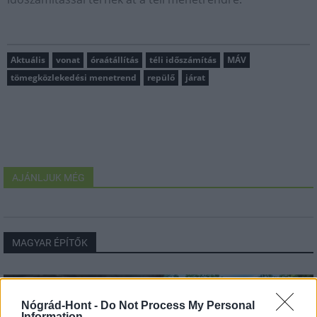
Aktuális
vonat
óraátállítás
téli időszámítás
MÁV
tömegközlekedési menetrend
repülő
járat
AJÁNLJUK MÉG
MAGYAR ÉPÍTŐK
Aktuális
Nógrád-Hont -
Do Not Process My Personal
Information