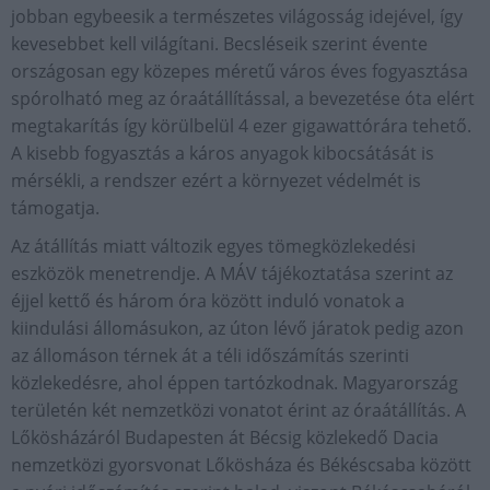
jobban egybeesik a természetes világosság idejével, így
kevesebbet kell világítani. Becsléseik szerint évente
országosan egy közepes méretű város éves fogyasztása
spórolható meg az óraátállítással, a bevezetése óta elért
megtakarítás így körülbelül 4 ezer gigawattórára tehető.
A kisebb fogyasztás a káros anyagok kibocsátását is
mérsékli, a rendszer ezért a környezet védelmét is
támogatja.
Az átállítás miatt változik egyes tömegközlekedési
eszközök menetrendje. A MÁV tájékoztatása szerint az
éjjel kettő és három óra között induló vonatok a
kiindulási állomásukon, az úton lévő járatok pedig azon
az állomáson térnek át a téli időszámítás szerinti
közlekedésre, ahol éppen tartózkodnak. Magyarország
területén két nemzetközi vonatot érint az óraátállítás. A
Lőkösházáról Budapesten át Bécsig közlekedő Dacia
nemzetközi gyorsvonat Lőkösháza és Békéscsaba között