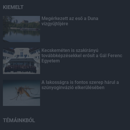
KIEMELT
Megérkezett az eső a Duna
vízgyűjtőjére
Kecskeméten is szakirányú
továbbképzésekkel erősít a Gál Ferenc
Egyetem
A lakosságra is fontos szerep hárul a
szúnyoginvázió elkerülésében
TÉMÁINKBÓL