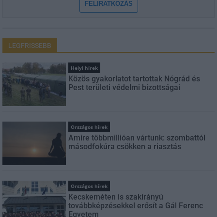
FELIRATKOZÁS
LEGFRISSEBB
Helyi hírek
Közös gyakorlatot tartottak Nógrád és
Pest területi védelmi bizottságai
Országos hírek
Amire többmillióan vártunk: szombattól
másodfokúra csökken a riasztás
Országos hírek
Kecskeméten is szakirányú
továbbképzésekkel erősít a Gál Ferenc
Egyetem