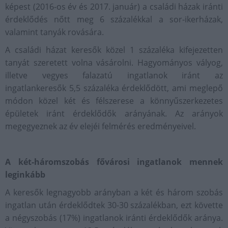
képest (2016-os év és 2017. január) a családi házak iránti
érdeklődés nőtt meg 6 százalékkal a sor-ikerházak,
valamint tanyák rovására.
A családi házat keresők közel 1 százaléka kifejezetten
tanyát szeretett volna vásárolni. Hagyományos vályog,
illetve vegyes falazatú ingatlanok iránt az
ingatlankeresők 5,5 százaléka érdeklődött, ami meglepő
módon közel két és félszerese a könnyűszerkezetes
épületek iránt érdeklődők arányának. Az arányok
megegyeznek az év elejéi felmérés eredményeivel.
A két-háromszobás fővárosi ingatlanok mennek
leginkább
A keresők legnagyobb arányban a két és három szobás
ingatlan után érdeklődtek 30-30 százalékban, ezt követte
a négyszobás (17%) ingatlanok iránti érdeklődők aránya.