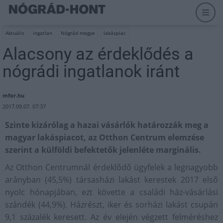
Aktuális
ingatlan
Nógrád megye
lakáspiac
Alacsony az érdeklődés a
nógrádi ingatlanok iránt
mfor.hu
2017.09.07. 07:37
Szinte kizárólag a hazai vásárlók határozzák meg a
magyar lakáspiacot, az Otthon Centrum elemzése
szerint a külföldi befektetők jelenléte marginális.
Az Otthon Centrumnál érdeklődő ügyfelek a legnagyobb
arányban (45,5%) társasházi lakást kerestek 2017 első
nyolc hónapjában, ezt követte a családi ház-vásárlási
szándék (44,9%). Házrészt, iker és sorházi lakást csupán
9,1 százalék keresett. Az év elején végzett felméréshez