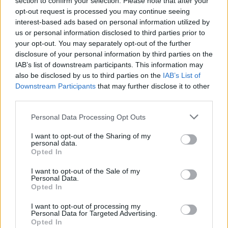
section to confirm your selection. Please note that after your
néhány iráni, török és izraeli vásárolt lakást az Otthon
opt-out request is processed you may continue seeing
Centrumnál.
interest-based ads based on personal information utilized by
us or personal information disclosed to third parties prior to
Az OC-hoz betért ügyfelek átlagos életkora 43,6 év volt.
your opt-out. You may separately opt-out of the further
Amíg a budapesti lakosok 44,4 éves korukban vásároltak,
disclosure of your personal information by third parties on the
IAB’s list of downstream participants. This information may
addig a Közép-Magyarország régión kívül 42,5 év volt az
also be disclosed by us to third parties on the
IAB’s List of
átlag életkor. Az európai (de nem magyar) állampolgárok
Downstream Participants
that may further disclose it to other
átlagos életkora 43,7 év. A lakást bérlők átlagos
third parties.
életkoruk pedig 45,6 év. Amíg a budapestiek 47, addig a
Please note that this website/app uses one or more Google
Personal Data Processing Opt Outs
régión kívüliek átlag életkora 45 év volt. Az európai lakást
services and may gather and store information including but
bérlők átlagos életkora 44,5 év. A lakást bérlők és vevők
not limited to your visit or usage behaviour. You may click to
I want to opt-out of the Sharing of my
közötti életkor különbség eltűnt; mindkét esetben 45 év
personal data.
grant or deny consent to Google and its third-party tags to
Opted In
körül mozog.
use your data for below specified purposes in below Google
consent section.
I want to opt-out of the Sale of my
Personal Data.
Aktuális
ingatlan
Nógrád megye
lakáspiac
Opted In
I want to opt-out of processing my
Personal Data for Targeted Advertising.
Opted In