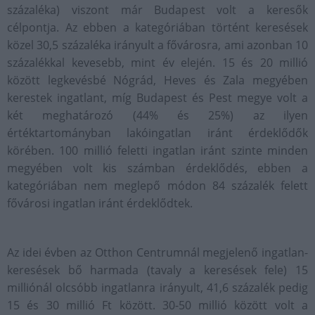
százaléka) viszont már Budapest volt a keresők
célpontja. Az ebben a kategóriában történt keresések
közel 30,5 százaléka irányult a fővárosra, ami azonban 10
százalékkal kevesebb, mint év elején. 15 és 20 millió
között legkevésbé Nógrád, Heves és Zala megyében
kerestek ingatlant, míg Budapest és Pest megye volt a
két meghatározó (44% és 25%) az ilyen
értéktartományban lakóingatlan iránt érdeklődők
körében. 100 millió feletti ingatlan iránt szinte minden
megyében volt kis számban érdeklődés, ebben a
kategóriában nem meglepő módon 84 százalék felett
fővárosi ingatlan iránt érdeklődtek.
Az idei évben az Otthon Centrumnál megjelenő ingatlan-
keresések bő harmada (tavaly a keresések fele) 15
milliónál olcsóbb ingatlanra irányult, 41,6 százalék pedig
15 és 30 millió Ft között. 30-50 millió között volt a