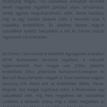
Viszonylag magas, 13,5 százalékos arányban kerestek
ennél nagyobb ingatlant (például olyan társasházat,
amely egyben megvásárolható, villát, illetve kastélyt),
míg az egy szobás lakások iránt a keresők csak 9
százaléka érdeklődött. Év elejéhez képest négy-öt
százalékkal tovább fokozódott a két és három szobás
ingatlanok iránti kereslet.
Az Otthon Centrumnál érdeklődők legnagyobb arányban
(41%) Budapesten kerestek ingatlant, a második
legkeresettebb Pest megye volt (23%). Jelentős
érdeklődés (5%-) jellemezte Komárom-Esztergom és
Borsod-Abaúj-Zemplén megyét is. Ezzel szemben nagyon
alacsony (1% alatti) volt az érdeklődés Békés, Heves,
Nógrád, Vas megye ingatlanai iránt. A fővárosban egy
százalékkal nőtt, míg Pest megyében két százalékkal
csökkent a keresési arány, míg a többi megyében az