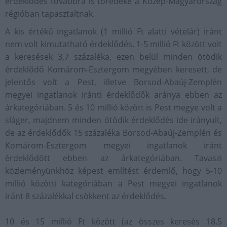
érdeklődés továbbra is töredéke a Közép-Magyarország
régióban tapasztaltnak.
A kis értékű ingatlanok (1 millió Ft alatti vételár) iránt
nem volt kimutatható érdeklődés. 1-5 millió Ft között volt
a keresések 3,7 százaléka, ezen belül minden ötödik
érdeklődő Komárom-Esztergom megyében keresett, de
jelentős volt a Pest, illetve Borsod-Abaúj-Zemplén
megyei ingatlanok iránti érdeklődők aránya ebben az
árkategóriában. 5 és 10 millió között is Pest megye volt a
sláger, majdnem minden ötödik érdeklődés ide irányult,
de az érdeklődők 15 százaléka Borsod-Abaúj-Zemplén és
Komárom-Esztergom megyei ingatlanok iránt
érdeklődött ebben az árkategóriában. Tavaszi
közleményünkhöz képest említést érdemlő, hogy 5-10
millió közötti kategóriában a Pest megyei ingatlanok
iránt 8 százalékkal csökkent az érdeklődés.
10 és 15 millió Ft között (az összes keresés 18,5