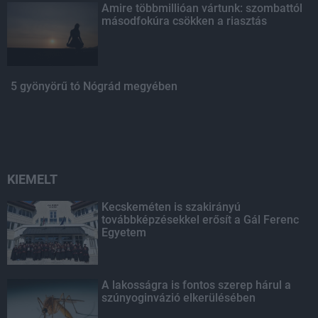
Amire többmillióan vártunk: szombattól
másodfokúra csökken a riasztás
5 gyönyörű tó Nógrád megyében
KIEMELT
Kecskeméten is szakirányú
továbbképzésekkel erősít a Gál Ferenc
Egyetem
A lakosságra is fontos szerep hárul a
szúnyoginvázió elkerülésében