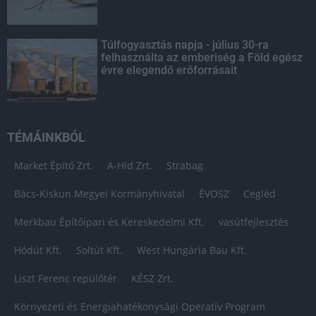
Túlfogyasztás napja - július 30-ra
felhasználta az emberiség a Föld egész
évre elegendő erőforrásait
TÉMÁINKBÓL
Market Építő Zrt.
A-Híd Zrt.
Strabag
Bács-Kiskun Megyei Kormányhivatal
ÉVOSZ
Cegléd
Merkbau Építőipari és Kereskedelmi Kft.
vasútfejlesztés
Hódút Kft.
Soltút Kft.
West Hungária Bau Kft.
Liszt Ferenc repülőtér
KÉSZ Zrt.
Környezeti és Energiahatékonysági Operatív Program