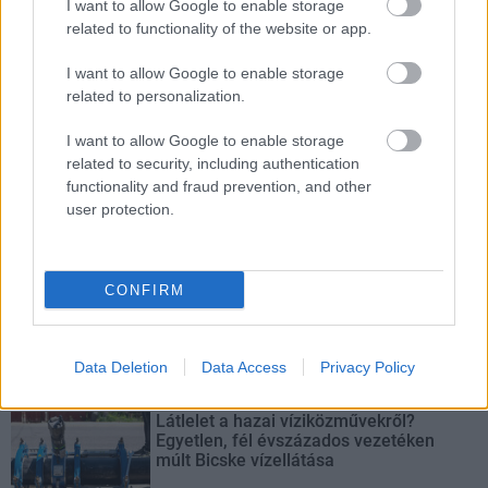
I want to allow Google to enable storage
HE-DO
BKK
KM Építő Kft.
Főmterv Mérnöki Tervező Zrt.
related to functionality of the website or app.
Látványos építési szakasz indult be a Flórián téri
felüljárón
I want to allow Google to enable storage
related to personalization.
A tartós nyári hőség jelentős kihívás elé állítja a KM Építőt,
ennek ellenére folyamatosan halad az aszfaltozás.
I want to allow Google to enable storage
related to security, including authentication
Paks II.: Mit jelent az 5. blokk új
functionality and fraud prevention, and other
mérföldköve a felülvizsgálat
user protection.
árnyékában?
CONFIRM
Elkészült a Liszt Ferenc repülőtér
közelében lévő logisztikai bázis út- és
közműhálózatának fejlesztése
Data Deletion
Data Access
Privacy Policy
Látlelet a hazai víziközművekről?
Egyetlen, fél évszázados vezetéken
múlt Bicske vízellátása