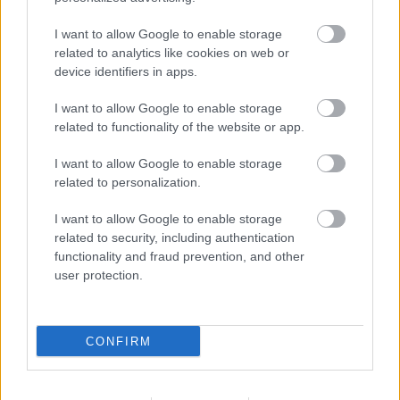
I want to allow Google to enable storage
Név
related to analytics like cookies on web or
device identifiers in apps.
E-mail cím
I want to allow Google to enable storage
related to functionality of the website or app.
Feliratkozom a hírlevélre és elfogadom az
adatvédelmi
I want to allow Google to enable storage
szabályzatot!
related to personalization.
FELIRATKOZÁS
I want to allow Google to enable storage
related to security, including authentication
functionality and fraud prevention, and other
user protection.
LEGFRISSEBB
Helyi hírek
CONFIRM
Közös gyakorlatot tartottak Nógrád és
Pest területi védelmi bizottságai