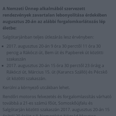
A Nemzeti Ünnep alkalmából szervezett
rendezvények zavartalan lebonyolítása érdekében
augusztus 20-án az alábbi forgalomkorlátozás lép
életbe:
Salgótarjánban teljes útlezárás lesz érvényben:
2017. augusztus 20-án 9 óra 30 perctől 11 óra 30
percig a Rákóczi út, Bem út és Papberek út közötti
szakaszán
2017. augusztus 20-án 15 óra 30 perctől 23 óráig a
Rákóczi út, Március 15. út (Karancs Szálló) és Pécskő
út közötti szakaszán.
Kerülni a környező utcákban lehet.
Rendőri motoros felvezetés és forgalomlassítás várható
továbbá a 21-es számú főút, Somoskőújfalu és
Salgótarján közötti szakaszán 2017. augusztus 20-án 15