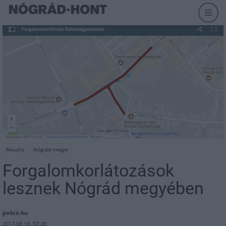
Aktuális
Nógrád megye
Forgalomkorlátozások
lesznek Nógrád megyében
police.hu
2017.08.18. 07:28