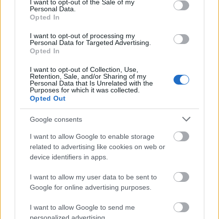
I want to opt-out of the Sale of my
Personal Data.
Opted In
Elkészült a Liszt Ferenc repülőtér
I want to opt-out of processing my
közelében lévő logisztikai bázis út- és
Personal Data for Targeted Advertising.
közműhálózatának fejlesztése
Opted In
I want to opt-out of Collection, Use,
Retention, Sale, and/or Sharing of my
Látlelet a hazai víziközművekről?
Personal Data that Is Unrelated with the
Purposes for which it was collected.
Egyetlen, fél évszázados vezetéken
Opted Out
múlt Bicske vízellátása
Google consents
Épített öröksége megújításával is készül
I want to allow Google to enable storage
Mohács a csata ötszázadik
related to advertising like cookies on web or
évfordulójára
device identifiers in apps.
I want to allow my user data to be sent to
Google for online advertising purposes.
I want to allow Google to send me
HÍRLEVÉL
personalized advertising.