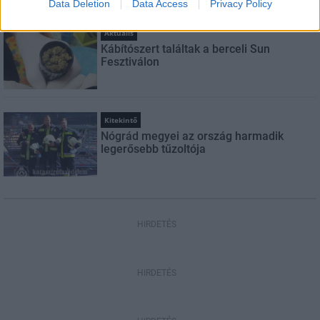
Data Deletion
Data Access
Privacy Policy
Aktuális
Kábítószert találtak a berceli Sun
Fesztiválon
Kitekintő
Nógrád megyei az ország harmadik
legerősebb tűzoltója
HIRDETÉS
HIRDETÉS