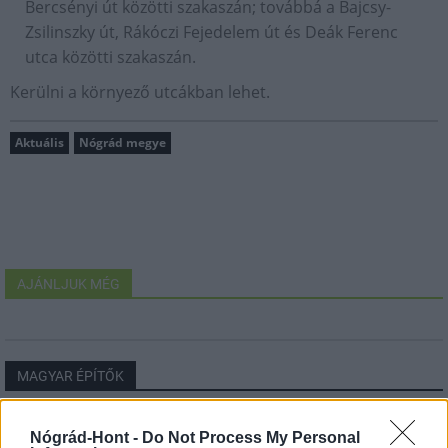
Bercsényi út közötti szakaszán; továbbá a Bajcsy-
Zsilinszky út, Rákóczi Fejedelem út és Deák Ferenc
utca közötti szakaszán.
Kerülni a környező utcákban lehet.
Aktuális
Nógrád megye
AJÁNLJUK MÉG
MAGYAR ÉPÍTŐK
Útépítés
Nógrád-Hont -
Do Not Process My Personal