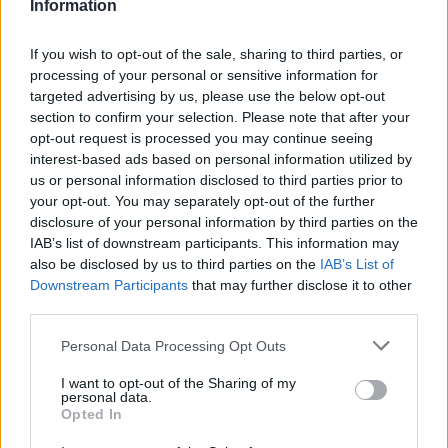
Information
If you wish to opt-out of the sale, sharing to third parties, or
processing of your personal or sensitive information for
targeted advertising by us, please use the below opt-out
section to confirm your selection. Please note that after your
opt-out request is processed you may continue seeing
interest-based ads based on personal information utilized by
us or personal information disclosed to third parties prior to
your opt-out. You may separately opt-out of the further
disclosure of your personal information by third parties on the
IAB’s list of downstream participants. This information may
HE-DO
BKK
KM Építő Kft.
Főmterv Mérnöki Tervező Zrt.
also be disclosed by us to third parties on the
IAB’s List of
Látványos építési szakasz indult be a Flórián téri
Downstream Participants
that may further disclose it to other
felüljárón
third parties.
A tartós nyári hőség jelentős kihívás elé állítja a KM Építőt,
Please note that this website/app uses one or more Google
Personal Data Processing Opt Outs
ennek ellenére folyamatosan halad az aszfaltozás.
services and may gather and store information including but
not limited to your visit or usage behaviour. You may click to
I want to opt-out of the Sharing of my
Paks II.: Mit jelent az 5. blokk új
personal data.
grant or deny consent to Google and its third-party tags to
Opted In
mérföldköve a felülvizsgálat
use your data for below specified purposes in below Google
árnyékában?
consent section.