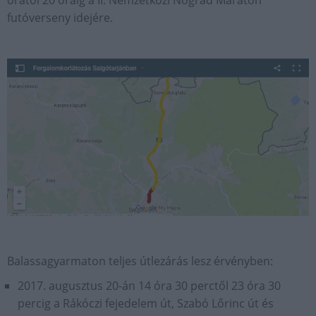
órától 20 óráig a II. Nemzetközi Nógrád Maraton
futóverseny idejére.
Balassagyarmaton teljes útlezárás lesz érvényben:
2017. augusztus 20-án 14 óra 30 perctől 23 óra 30
percig a Rákóczi fejedelem út, Szabó Lőrinc út és