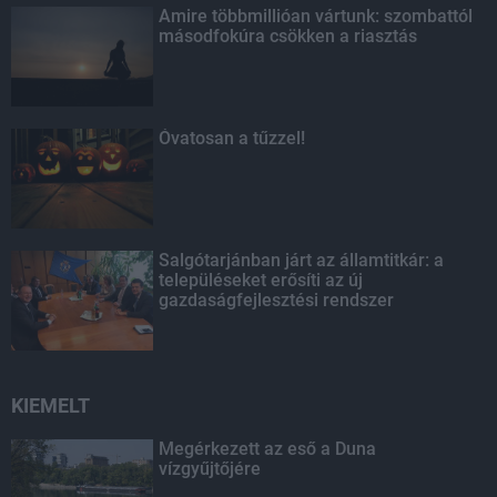
Amire többmillióan vártunk: szombattól
másodfokúra csökken a riasztás
Óvatosan a tűzzel!
Salgótarjánban járt az államtitkár: a
településeket erősíti az új
gazdaságfejlesztési rendszer
KIEMELT
Megérkezett az eső a Duna
vízgyűjtőjére