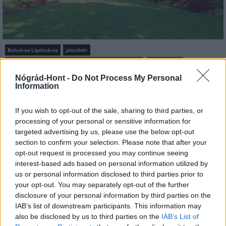
Belváros-Lipótváros
játszótér
Város-Teampannon Kereskedelmi és Szolgáltató Kft.
parkfelújítás
Nógrád-Hont -
Do Not Process My Personal
Újragondolják Lipótváros rejtett, zöld parkját
Information
Indulhat a Honvéd tér megújításának tervezése, ahol a
klímatudatos gondolkodás és a helyi identitás erősítése kerül a
If you wish to opt-out of the sale, sharing to third parties, or
középpontba.
processing of your personal or sensitive information for
targeted advertising by us, please use the below opt-out
Történelmi táj, amelynek minden köve
section to confirm your selection. Please note that after your
mesél – megújul a tatai Angolkert
opt-out request is processed you may continue seeing
interest-based ads based on personal information utilized by
us or personal information disclosed to third parties prior to
your opt-out. You may separately opt-out of the further
disclosure of your personal information by third parties on the
M1 bővítés: már zajlik a teljesen új
Bicske Kelet csomópont építése
IAB’s list of downstream participants. This information may
also be disclosed by us to third parties on the
IAB’s List of