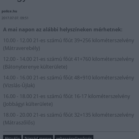
police.hu
2017.07.07. 09:51
A mai napon az alábbi helyszíneken mérhetnek:
10.00 - 12.00 21-es számú főút 39+256 kilométerszelvény
(Mátraverebély)
12.00 - 14.00 21-es számú főút 41+760 kilométerszelvény
(Bátonyterenye külterülete)
14.00 - 16.00 21-es számú főút 48+910 kilométerszelvény
(Vizslás-Újlak)
16.00 - 18.00 21-es számú főút 16-17 kilométerszelvény
(Jobbágyi külterülete)
18.00 - 20.00 21-es számú főút 32+135 kilométerszelvény
(Mátraszőlős)
Aktuális
Nógrád megye
sebességellenőrzés