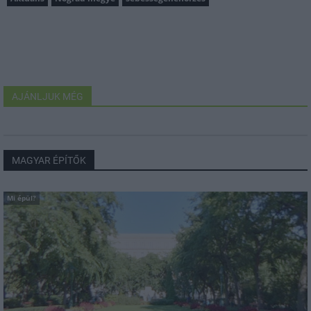
AJÁNLJUK MÉG
MAGYAR ÉPÍTŐK
Mi épül?