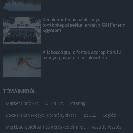
Kecskeméten is szakirányú
továbbképzésekkel erősít a Gál Ferenc
Egyetem
A lakosságra is fontos szerep hárul a
szúnyoginvázió elkerülésében
TÉMÁINKBÓL
Market Építő Zrt.
A-Híd Zrt.
Strabag
Bács-Kiskun Megyei Kormányhivatal
ÉVOSZ
Cegléd
Merkbau Építőipari és Kereskedelmi Kft.
vasútfejlesztés