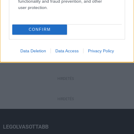
functionality and fraud prevention, and other
user protection.
Gazdaság
Salgótarjánban járt az államtitkár: a
településeket erősíti az új
CONFIRM
gazdaságfejlesztési rendszer
Data Deletion
Data Access
Privacy Policy
HIRDETÉS
HIRDETÉS
HIRDETÉS
LEGOLVASOTTABB