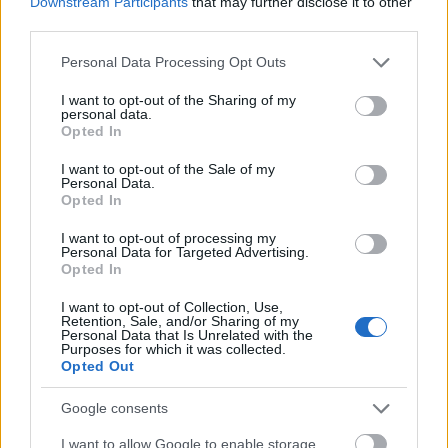
Downstream Participants
that may further disclose it to other
third parties.
Új gyalogosátkelők és jelzőlámpás
Please note that this website/app uses one or more Google
Personal Data Processing Opt Outs
csomópont épül Angyalföldön
services and may gather and store information including but
not limited to your visit or usage behaviour. You may click to
I want to opt-out of the Sharing of my
personal data.
grant or deny consent to Google and its third-party tags to
Opted In
use your data for below specified purposes in below Google
Másfélszeresére bővítik
consent section.
I want to opt-out of the Sale of my
Hódmezővásárhely jó hírű református
Personal Data.
iskoláját
Opted In
I want to opt-out of processing my
Personal Data for Targeted Advertising.
Opted In
I want to opt-out of Collection, Use,
HÍRLEVÉL
Retention, Sale, and/or Sharing of my
Personal Data that Is Unrelated with the
Purposes for which it was collected.
Opted Out
Név
Google consents
E-mail cím
I want to allow Google to enable storage