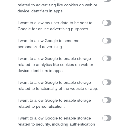
related to advertising like cookies on web or
device identifiers in apps.
Feliratkozom a hírlevélre és elfogadom az
adatvédelmi
I want to allow my user data to be sent to
szabályzatot!
Google for online advertising purposes.
FELIRATKOZÁS
I want to allow Google to send me
personalized advertising.
I want to allow Google to enable storage
LEGFRISSEBB
related to analytics like cookies on web or
device identifiers in apps.
Országos hírek
Amire többmillióan vártunk: szombattól
I want to allow Google to enable storage
másodfokúra csökken a riasztás
related to functionality of the website or app.
I want to allow Google to enable storage
related to personalization.
Aktuális
Óvatosan a tűzzel!
I want to allow Google to enable storage
related to security, including authentication