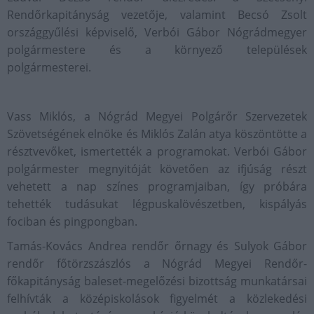
Rendőrkapitányság vezetője, valamint Becsó Zsolt
országgyűlési képviselő, Verbói Gábor Nógrádmegyer
polgármestere és a környező települések
polgármesterei.
Vass Miklós, a Nógrád Megyei Polgárőr Szervezetek
Szövetségének elnöke és Miklós Zalán atya köszöntötte a
résztvevőket, ismertették a programokat. Verbói Gábor
polgármester megnyitóját követően az ifjúság részt
vehetett a nap színes programjaiban, így próbára
tehették tudásukat légpuskalövészetben, kispályás
fociban és pingpongban.
Tamás-Kovács Andrea rendőr őrnagy és Sulyok Gábor
rendőr főtörzszászlós a Nógrád Megyei Rendőr-
főkapitányság baleset-megelőzési bizottság munkatársai
felhívták a középiskolások figyelmét a közlekedési