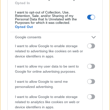
Opted In
Paks II.: Mit jelent az 5. blokk új mérföldköve a
felülvizsgálat árnyékában?
I want to opt-out of Collection, Use,
Retention, Sale, and/or Sharing of my
Personal Data that Is Unrelated with the
Megkezdődött az 5. blokk reaktorépületének alaplemez-
Purposes for which it was collected.
kivitelezése, miközben a felülvizsgálat arra keresi a választ,
Opted Out
hogy a megváltozott gazdasági és geopolitikai környezetben
milyen feltételek mellett érdemes továbbvinni Magyarország
Google consents
egyik legnagyobb beruházását.
I want to allow Google to enable storage
related to advertising like cookies on web or
Elkészült a Liszt Ferenc repülőtér
device identifiers in apps.
közelében lévő logisztikai bázis út- és
közműhálózatának fejlesztése
I want to allow my user data to be sent to
Google for online advertising purposes.
Látlelet a hazai víziközművekről?
I want to allow Google to send me
Egyetlen, fél évszázados vezetéken
personalized advertising.
múlt Bicske vízellátása
I want to allow Google to enable storage
related to analytics like cookies on web or
Épített öröksége megújításával is készül
device identifiers in apps.