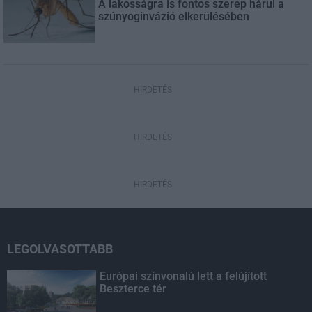
A lakosságra is fontos szerep hárul a
szúnyoginvázió elkerülésében
HIRDETÉS
HIRDETÉS
HIRDETÉS
LEGOLVASOTTABB
Európai színvonalú lett a felújított
Beszterce tér