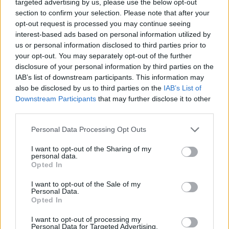
targeted advertising by us, please use the below opt-out
section to confirm your selection. Please note that after your
AJÁNLJUK MÉG
opt-out request is processed you may continue seeing
interest-based ads based on personal information utilized by
us or personal information disclosed to third parties prior to
your opt-out. You may separately opt-out of the further
MAGYAR ÉPÍTŐK
disclosure of your personal information by third parties on the
IAB’s list of downstream participants. This information may
also be disclosed by us to third parties on the
IAB’s List of
Mi épül?
Downstream Participants
that may further disclose it to other
third parties.
Please note that this website/app uses one or more Google
Personal Data Processing Opt Outs
services and may gather and store information including but
not limited to your visit or usage behaviour. You may click to
I want to opt-out of the Sharing of my
personal data.
grant or deny consent to Google and its third-party tags to
Opted In
use your data for below specified purposes in below Google
consent section.
I want to opt-out of the Sale of my
Personal Data.
Opted In
I want to opt-out of processing my
Personal Data for Targeted Advertising.
Paks
paksi atomerőmű
Paks II
Paks II. Atomerőmű Zrt.