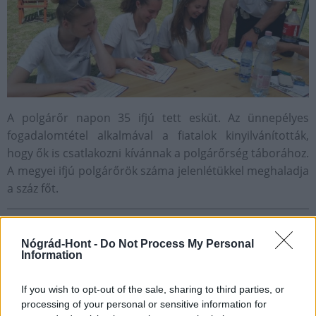
A polgárőr napon 35 ifjú tett esküt. Az ünnepélyes
fogadalomtétel alkalmával a fiatalok kinyilvánították,
hogy ők is csatlakozni kívánnak a polgárőrség táborához.
A megyei ifjú polgárőrök száma jelenlétükkel meghaladja
a száz főt.
Aktuális
Nógrád megye
Nógrádmegyer
Ifjúsági Polgárőr Nap
Nógrád Megyei Polgárőr Szövetség
Nógrád-Hont -
Do Not Process My Personal
Information
If you wish to opt-out of the sale, sharing to third parties, or
processing of your personal or sensitive information for