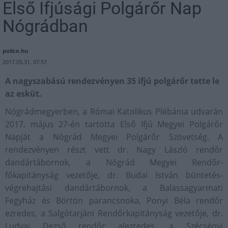
Első Ifjúsági Polgárőr Nap
Nógrádban
police.hu
2017.05.31. 07:57
A nagyszabású rendezvényen 35 ifjú polgárőr tette le
az esküt.
Nógrádmegyerben, a Római Katolikus Plébánia udvarán
2017. május 27-én tartotta Első Ifjú Megyei Polgárőr
Napját a Nógrád Megyei Polgárőr Szövetség. A
rendezvényen részt vett dr. Nagy László rendőr
dandártábornok, a Nógrád Megyei Rendőr-
főkapitányság vezetője, dr. Budai István büntetés-
végrehajtási dandártábornok, a Balassagyarmati
Fegyház és Börtön parancsnoka, Ponyi Béla rendőr
ezredes, a Salgótarjáni Rendőrkapitányság vezetője, dr.
Ludvai Dezső rendőr alezredes. a Szécsényi