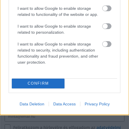
Mohács a csata ötszázadik
évfordulójára
I want to allow Google to enable storage
related to functionality of the website or app.
I want to allow Google to enable storage
A tengerfenék alatt négy óriáskábellel
related to personalization.
kötik össze Spanyolország és
Franciaország villamosenergia-
hálózatát
I want to allow Google to enable storage
related to security, including authentication
functionality and fraud prevention, and other
user protection.
HÍRLEVÉL
CONFIRM
Név
Data Deletion
Data Access
Privacy Policy
E-mail cím
Feliratkozom a hírlevélre és elfogadom az
adatvédelmi