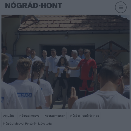
Aktuális
Nógrád megye
Nógrádmegyer
Ifjúsági Polgárőr Nap
Nógrád Megyei Polgárőr Szövetség