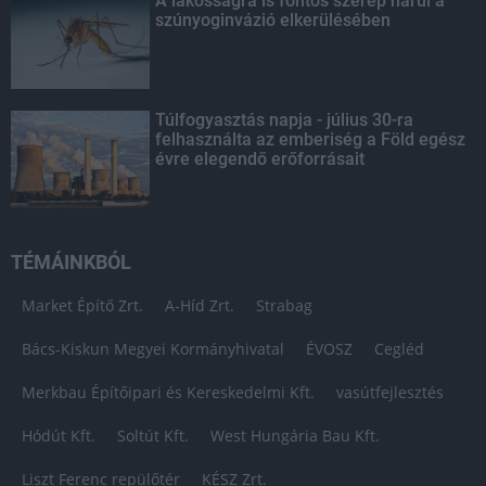
A lakosságra is fontos szerep hárul a
szúnyoginvázió elkerülésében
Túlfogyasztás napja - július 30-ra
felhasználta az emberiség a Föld egész
évre elegendő erőforrásait
TÉMÁINKBÓL
Market Építő Zrt.
A-Híd Zrt.
Strabag
Bács-Kiskun Megyei Kormányhivatal
ÉVOSZ
Cegléd
Merkbau Építőipari és Kereskedelmi Kft.
vasútfejlesztés
Hódút Kft.
Soltút Kft.
West Hungária Bau Kft.
Liszt Ferenc repülőtér
KÉSZ Zrt.