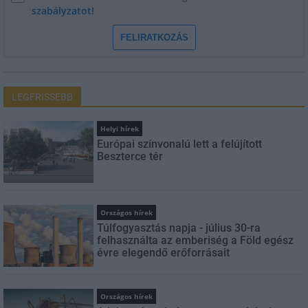
szabályzatot!
FELIRATKOZÁS
LEGFRISSEBB
Helyi hírek
Európai színvonalú lett a felújított
Beszterce tér
Országos hírek
Túlfogyasztás napja - július 30-ra
felhasználta az emberiség a Föld egész
évre elegendő erőforrásait
Országos hírek