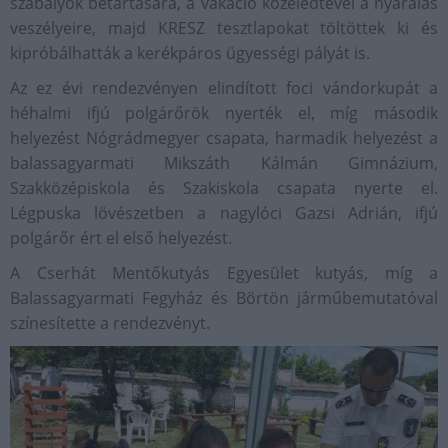
szabályok betartására, a vakáció közeledtével a nyaralás
veszélyeire, majd KRESZ tesztlapokat töltöttek ki és
kipróbálhatták a kerékpáros ügyességi pályát is.
Az ez évi rendezvényen elindított foci vándorkupát a
héhalmi ifjú polgárőrök nyerték el, míg második
helyezést Nógrádmegyer csapata, harmadik helyezést a
balassagyarmati Mikszáth Kálmán Gimnázium,
Szakközépiskola és Szakiskola csapata nyerte el.
Légpuska lövészetben a nagylóci Gazsi Adrián, ifjú
polgárőr ért el első helyezést.
A Cserhát Mentőkutyás Egyesület kutyás, míg a
Balassagyarmati Fegyház és Börtön járműbemutatóval
színesítette a rendezvényt.