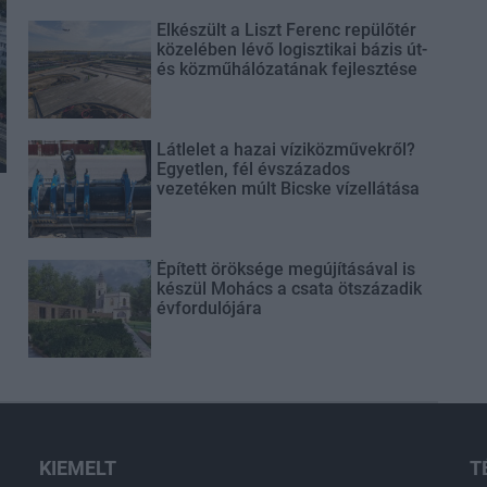
Elkészült a Liszt Ferenc repülőtér
közelében lévő logisztikai bázis út-
és közműhálózatának fejlesztése
Látlelet a hazai víziközművekről?
Egyetlen, fél évszázados
vezetéken múlt Bicske vízellátása
Épített öröksége megújításával is
készül Mohács a csata ötszázadik
évfordulójára
KIEMELT
T