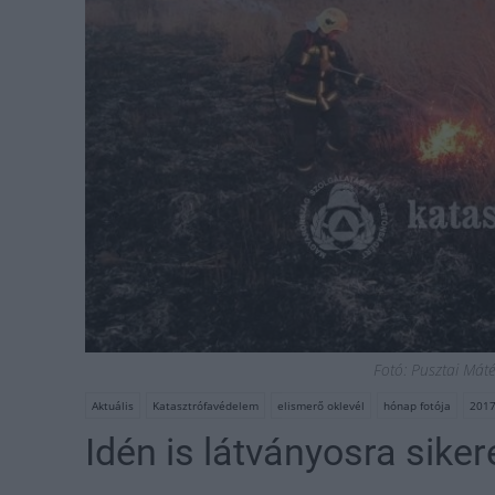
Fotó: Pusztai Máté
Aktuális
Katasztrófavédelem
elismerő oklevél
hónap fotója
2017
Idén is látványosra siker