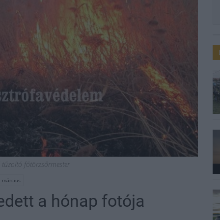
 tűzoltó főtörzsőrmester
 március
edett a hónap fotója