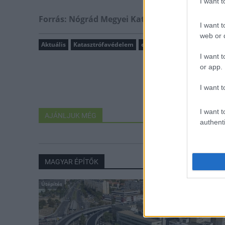
I want 
Forrás: Nógrád Megyei Katasztrófavédelmi Ig
I want t
web or d
Aktuális
Katasztrófavédelem
elismerő oklevél
hónap fo
I want t
or app.
I want t
I want t
AJÁNLJUK MÉG
authenti
MAGYAR ÉPÍTŐK
Útépítés