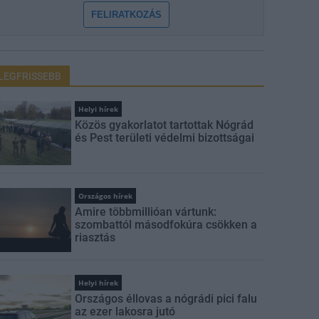
FELIRATKOZÁS
LEGFRISSEBB
Helyi hírek
Közös gyakorlatot tartottak Nógrád
és Pest területi védelmi bizottságai
Országos hírek
Amire többmillióan vártunk:
szombattól másodfokúra csökken a
riasztás
Helyi hírek
Országos éllovas a nógrádi pici falu
az ezer lakosra jutó