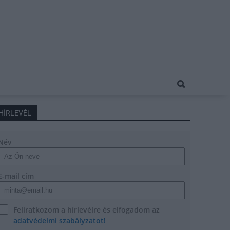
HÍRLEVÉL
Név
E-mail cím
Feliratkozom a hírlevélre és elfogadom az
adatvédelmi szabályzatot!