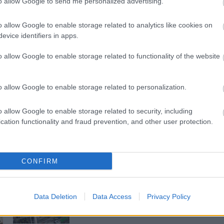
to allow Google to send me personalized advertising.
azgatóság
o allow Google to enable storage related to analytics like cookies on
evice identifiers in apps.
tója
2017 március
o allow Google to enable storage related to functionality of the website
o allow Google to enable storage related to personalization.
o allow Google to enable storage related to security, including
cation functionality and fraud prevention, and other user protection.
CONFIRM
Paks II.: Mit jelent az 5. blokk új
mérföldköve a felülvizsgálat
Data Deletion
Data Access
Privacy Policy
árnyékában?