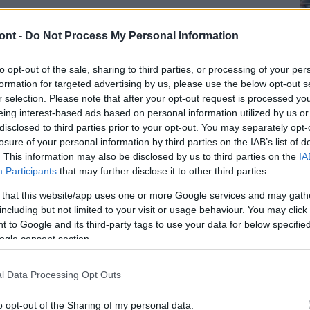
ont -
Do Not Process My Personal Information
ógrád megyei fotója elismerést.
to opt-out of the sale, sharing to third parties, or processing of your per
só napján Nógrádmegyerben, a Petőfi út közelében. A
formation for targeted advertising by us, please use the below opt-out s
s tűzoltói vonultak, akik puttonyfecskendőkkel és
r selection. Please note that after your opt-out request is processed y
eing interest-based ads based on personal information utilized by us or
disclosed to third parties prior to your opt-out. You may separately opt-
losure of your personal information by third parties on the IAB’s list of
. This information may also be disclosed by us to third parties on the
IA
Participants
that may further disclose it to other third parties.
 that this website/app uses one or more Google services and may gath
including but not limited to your visit or usage behaviour. You may click 
 to Google and its third-party tags to use your data for below specifi
ogle consent section.
l Data Processing Opt Outs
o opt-out of the Sharing of my personal data.