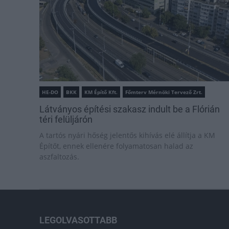
HE-DO
BKK
KM Építő Kft.
Főmterv Mérnöki Tervező Zrt.
Látványos építési szakasz indult be a Flórián
téri felüljárón
A tartós nyári hőség jelentős kihívás elé állítja a KM
Építőt, ennek ellenére folyamatosan halad az
aszfaltozás.
LEGOLVASOTTABB