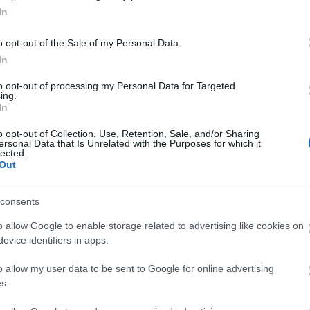
In
o opt-out of the Sale of my Personal Data.
In
to opt-out of processing my Personal Data for Targeted
ing.
In
o opt-out of Collection, Use, Retention, Sale, and/or Sharing
ersonal Data that Is Unrelated with the Purposes for which it
lected.
Out
consents
nyosabb fotóját
Pusztai Máté
tűzoltó főtörzsőrmester,
o allow Google to enable storage related to advertising like cookies on
űzoltója. A „Március hónap Nógrád megyei fotójáért”
evice identifiers in apps.
edes, megyei igazgatótól vehette át április 12-én a
ó az év tizenkét hónapjában megválasztott megyei
o allow my user data to be sent to Google for online advertising
s.