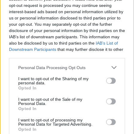
opt-out request is processed you may continue seeing
Megkezdődött az 5. blokk reaktorépületének alaplemez-
interest-based ads based on personal information utilized by
kivitelezése, miközben a felülvizsgálat arra keresi a választ,
us or personal information disclosed to third parties prior to
hogy a megváltozott gazdasági és geopolitikai környezetben
your opt-out. You may separately opt-out of the further
milyen feltételek mellett érdemes továbbvinni Magyarország
disclosure of your personal information by third parties on the
egyik legnagyobb beruházását.
IAB’s list of downstream participants. This information may
also be disclosed by us to third parties on the
IAB’s List of
Elkészült a Liszt Ferenc repülőtér
Downstream Participants
that may further disclose it to other
közelében lévő logisztikai bázis út- és
third parties.
közműhálózatának fejlesztése
Please note that this website/app uses one or more Google
Personal Data Processing Opt Outs
services and may gather and store information including but
not limited to your visit or usage behaviour. You may click to
I want to opt-out of the Sharing of my
Látlelet a hazai víziközművekről?
personal data.
grant or deny consent to Google and its third-party tags to
Egyetlen, fél évszázados vezetéken
Opted In
múlt Bicske vízellátása
use your data for below specified purposes in below Google
consent section.
I want to opt-out of the Sale of my
Personal Data.
Opted In
Épített öröksége megújításával is készül
Mohács a csata ötszázadik
I want to opt-out of processing my
évfordulójára
Personal Data for Targeted Advertising.
Opted In