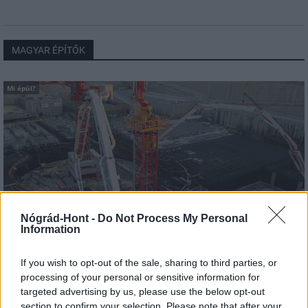
MAGYAR ÉPÍTŐK
Mi épül?
Nógrád-Hont -
Do Not Process My Personal
Information
If you wish to opt-out of the sale, sharing to third parties, or
Paks
paksi atomerőmű
Paks II
Paks II. Atomerőmű Zrt.
processing of your personal or sensitive information for
Paks II.: Mit jelent az 5. blokk új mérföldköve a
targeted advertising by us, please use the below opt-out
felülvizsgálat árnyékában?
section to confirm your selection. Please note that after your