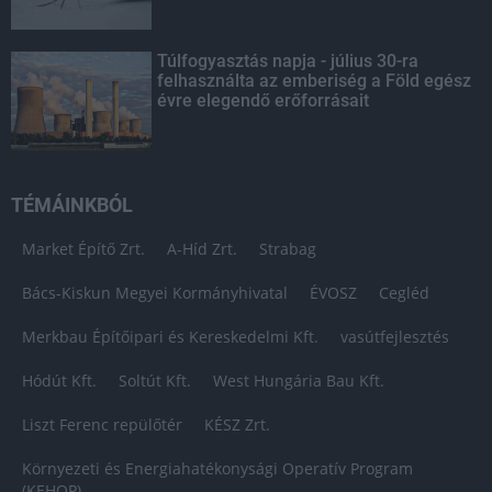
Túlfogyasztás napja - július 30-ra
felhasználta az emberiség a Föld egész
évre elegendő erőforrásait
TÉMÁINKBÓL
Market Építő Zrt.
A-Híd Zrt.
Strabag
Bács-Kiskun Megyei Kormányhivatal
ÉVOSZ
Cegléd
Merkbau Építőipari és Kereskedelmi Kft.
vasútfejlesztés
Hódút Kft.
Soltút Kft.
West Hungária Bau Kft.
Liszt Ferenc repülőtér
KÉSZ Zrt.
Környezeti és Energiahatékonysági Operatív Program
(KEHOP)