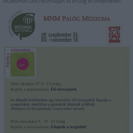
Múzeumok Őszi Fesztiválján az ország 80 településén.