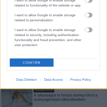
I want to allow Google to enable storage
related to functionality of the website or app.
I want to allow Google to enable storage
related to personalization.
LEGFRISSEBB
I want to allow Google to enable storage
Helyi hírek
related to security, including authentication
Európai színvonalú lett a felújított
functionality and fraud prevention, and other
Beszterce tér
user protection.
Országos hírek
CONFIRM
Túlfogyasztás napja - július 30-ra
felhasználta az emberiség a Föld egész
évre elegendő erőforrásait
Data Deletion
Data Access
Privacy Policy
Országos hírek
A lakosságra is fontos szerep hárul a
szúnyoginvázió elkerülésében