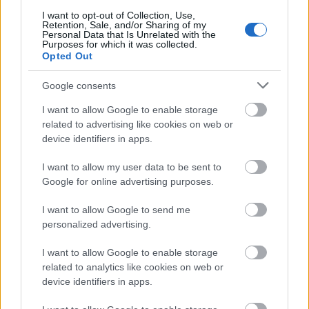
I want to opt-out of Collection, Use,
Retention, Sale, and/or Sharing of my
A tengerfenék alatt négy óriáskábellel
Personal Data that Is Unrelated with the
kötik össze Spanyolország és
Purposes for which it was collected.
Franciaország villamosenergia-
Opted Out
hálózatát
Google consents
I want to allow Google to enable storage
related to advertising like cookies on web or
HÍRLEVÉL
device identifiers in apps.
I want to allow my user data to be sent to
Név
Google for online advertising purposes.
I want to allow Google to send me
E-mail cím
personalized advertising.
I want to allow Google to enable storage
Feliratkozom a hírlevélre és elfogadom az
adatvédelmi
related to analytics like cookies on web or
szabályzatot!
device identifiers in apps.
FELIRATKOZÁS