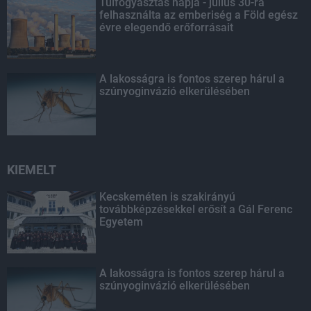
Túlfogyasztás napja - július 30-ra
felhasználta az emberiség a Föld egész
évre elegendő erőforrásait
A lakosságra is fontos szerep hárul a
szúnyoginvázió elkerülésében
KIEMELT
Kecskeméten is szakirányú
továbbképzésekkel erősít a Gál Ferenc
Egyetem
A lakosságra is fontos szerep hárul a
szúnyoginvázió elkerülésében