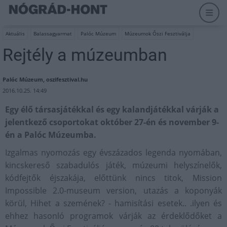
Aktuális
Balassagyarmat
Palóc Múzeum
Múzeumok Őszi Fesztiválja
Rejtély a múzeumban
Palóc Múzeum, oszifesztival.hu
2016.10.25. 14:49
Egy élő társasjátékkal és egy kalandjátékkal várják a
jelentkező csoportokat október 27-én és november 9-
én a Palóc Múzeumba.
Izgalmas nyomozás egy évszázados legenda nyomában,
kincskereső szabadulós játék, múzeumi helyszínelők,
kódfejtők éjszakája, előttünk nincs titok, Mission
Impossible 2.0-museum version, utazás a koponyák
körül, Hihet a szemének? - hamisítási esetek.. .ilyen és
ehhez hasonló programok várják az érdeklődőket a