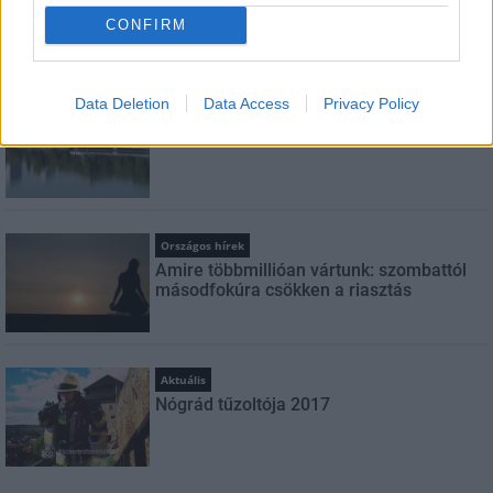
CONFIRM
LEGFRISSEBB
Data Deletion
Data Access
Privacy Policy
Országos hírek
Megérkezett az eső a Duna vízgyűjtőjére
Országos hírek
Amire többmillióan vártunk: szombattól
másodfokúra csökken a riasztás
Aktuális
Nógrád tűzoltója 2017