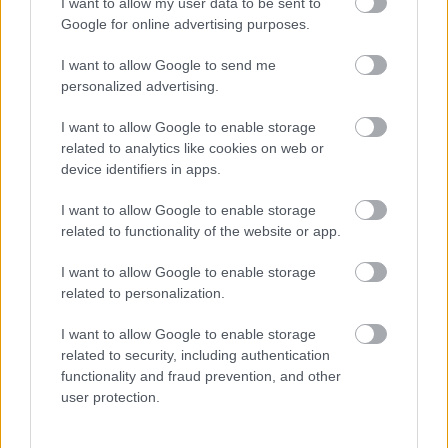
I want to allow my user data to be sent to
Paks II.: Mit jelent az 5. blokk új
Google for online advertising purposes.
mérföldköve a felülvizsgálat
árnyékában?
I want to allow Google to send me
personalized advertising.
I want to allow Google to enable storage
related to analytics like cookies on web or
HÍRLEVÉL
device identifiers in apps.
I want to allow Google to enable storage
Név
related to functionality of the website or app.
I want to allow Google to enable storage
E-mail cím
related to personalization.
I want to allow Google to enable storage
related to security, including authentication
Feliratkozom a hírlevélre és elfogadom az
adatvédelmi
functionality and fraud prevention, and other
szabályzatot!
user protection.
FELIRATKOZÁS