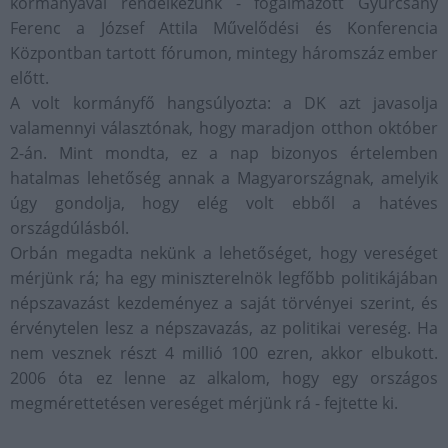
kormányával rendelkezünk - fogalmazott Gyurcsány
Ferenc a József Attila Művelődési és Konferencia
Központban tartott fórumon, mintegy háromszáz ember
előtt.
A volt kormányfő hangsúlyozta: a DK azt javasolja
valamennyi választónak, hogy maradjon otthon október
2-án. Mint mondta, ez a nap bizonyos értelemben
hatalmas lehetőség annak a Magyarországnak, amelyik
úgy gondolja, hogy elég volt ebből a hatéves
országdúlásból.
Orbán megadta nekünk a lehetőséget, hogy vereséget
mérjünk rá; ha egy miniszterelnök legfőbb politikájában
népszavazást kezdeményez a saját törvényei szerint, és
érvénytelen lesz a népszavazás, az politikai vereség. Ha
nem vesznek részt 4 millió 100 ezren, akkor elbukott.
2006 óta ez lenne az alkalom, hogy egy országos
megmérettetésen vereséget mérjünk rá - fejtette ki.