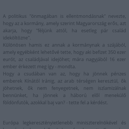
A politikus "önmagában is ellentmondásnak" nevezte,
hogy az a kormány, amely szerint Magyarország erős, azt
akarja, hogy "féljünk attól, ha esetleg pár család
ideköltözne".
Különösen hamis ez annak a kormánynak a szájából,
amely egyébként lehetővé tette, hogy aki befizet 350 ezer
eurót, az családjával idejöhet; mára nagyjából 16 ezer
ember érkezett meg így - mondta.
Hogy a csudában van az, hogy ha jönnek pénzes
emberek Kínától Iránig, az arab térségen keresztül, ők
jöhetnek, ők nem fenyegetnek, nem iszlamizálnak
bennünket, ha jönnek a háború elől menekülő
földönfutók, azokkal baj van? - tette fel a kérdést.
Európa legkeresztényietlenebb miniszterelnökével és