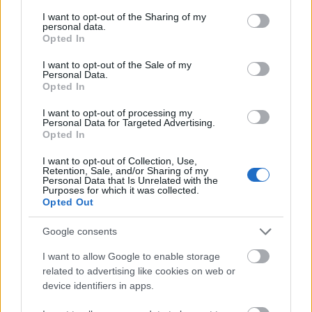
services and may gather and store information including but
csomópont építése
not limited to your visit or usage behaviour. You may click to
I want to opt-out of the Sharing of my
Tizenegy meglévő csomópontot korszerűsít és négy új,
personal data.
grant or deny consent to Google and its third-party tags to
Opted In
különszintű csomópontot hoz létre az MKIF az M1-es
use your data for below specified purposes in below Google
bővítésénél.
consent section.
I want to opt-out of the Sale of my
Personal Data.
Opted In
Új gyalogosátkelők és jelzőlámpás
csomópont épül Angyalföldön
I want to opt-out of processing my
Personal Data for Targeted Advertising.
Opted In
I want to opt-out of Collection, Use,
Másfélszeresére bővítik
Retention, Sale, and/or Sharing of my
Hódmezővásárhely jó hírű református
Personal Data that Is Unrelated with the
iskoláját
Purposes for which it was collected.
Opted Out
Google consents
Látványos építési szakasz indult be a
Flórián téri felüljárón
I want to allow Google to enable storage
related to advertising like cookies on web or
device identifiers in apps.