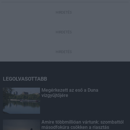
HIRDETÉS
HIRDETÉS
HIRDETÉS
LEGOLVASOTTABB
Megérkezett az eső a Duna
vízgyűjtőjére
Amire többmillióan vártunk: szombattól
másodfokúra csökken a riasztás