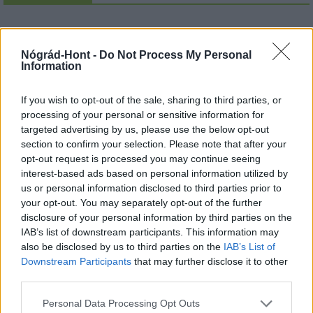
Nógrád-Hont -
Do Not Process My Personal
MAGYAR ÉPÍTŐK
Information
Útépítés
If you wish to opt-out of the sale, sharing to third parties, or
processing of your personal or sensitive information for
targeted advertising by us, please use the below opt-out
section to confirm your selection. Please note that after your
opt-out request is processed you may continue seeing
interest-based ads based on personal information utilized by
us or personal information disclosed to third parties prior to
your opt-out. You may separately opt-out of the further
disclosure of your personal information by third parties on the
IAB’s list of downstream participants. This information may
also be disclosed by us to third parties on the
IAB’s List of
Downstream Participants
that may further disclose it to other
third parties.
autópálya
útépítés
M1-es autópálya
Bicske
Please note that this website/app uses one or more Google
M1 bővítés: már zajlik a teljesen új Bicske Kelet
Personal Data Processing Opt Outs