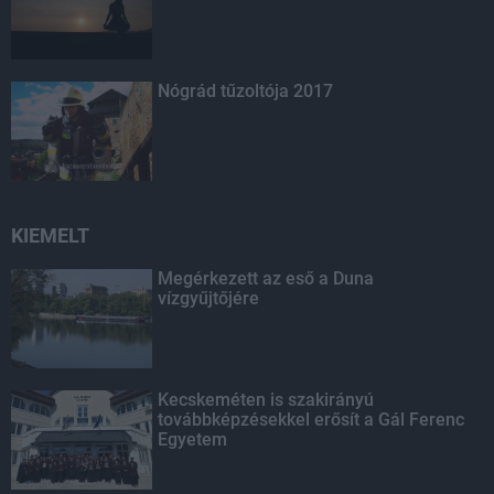
Nógrád tűzoltója 2017
KIEMELT
Megérkezett az eső a Duna
vízgyűjtőjére
Kecskeméten is szakirányú
továbbképzésekkel erősít a Gál Ferenc
Egyetem