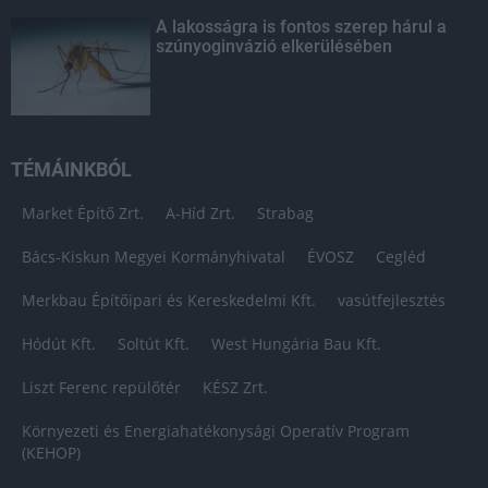
A lakosságra is fontos szerep hárul a
szúnyoginvázió elkerülésében
TÉMÁINKBÓL
Market Építő Zrt.
A-Híd Zrt.
Strabag
Bács-Kiskun Megyei Kormányhivatal
ÉVOSZ
Cegléd
Merkbau Építőipari és Kereskedelmi Kft.
vasútfejlesztés
Hódút Kft.
Soltút Kft.
West Hungária Bau Kft.
Liszt Ferenc repülőtér
KÉSZ Zrt.
Környezeti és Energiahatékonysági Operatív Program
(KEHOP)