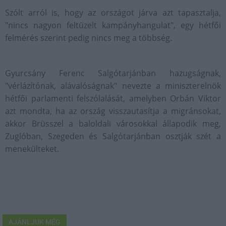
Szólt arról is, hogy az országot járva azt tapasztalja,
"nincs nagyon feltüzelt kampányhangulat", egy hétfői
felmérés szerint pedig nincs meg a többség.
Gyurcsány Ferenc Salgótarjánban hazugságnak,
"vérlázítónak, alávalóságnak" nevezte a miniszterelnök
hétfői parlamenti felszólalását, amelyben Orbán Viktor
azt mondta, ha az ország visszautasítja a migránsokat,
akkor Brüsszel a baloldali városokkal állapodik meg,
Zuglóban, Szegeden és Salgótarjánban osztják szét a
menekülteket.
AJÁNLJUK MÉG