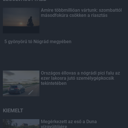
Amire többmillióan vártunk: szombattól
másodfokúra csökken a riasztás
5 gyönyörű tó Nógrád megyében
Országos éllovas a nógrádi pici falu az
ezer lakosra jutó személygépkocsik
tekintetében
KIEMELT
Megérkezett az eső a Duna
vízgyűjtőjére