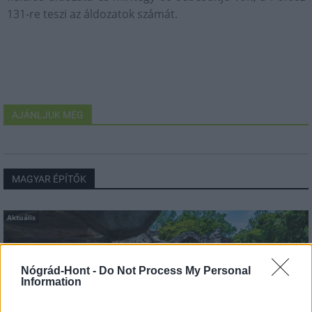
131-re teszi az áldozatok számát.
AJÁNLJUK MÉG
MAGYAR ÉPÍTŐK
Aktuális
Nógrád-Hont -
Do Not Process My Personal
Information