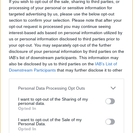
If you wish to opt-out of the sale, sharing to third parties, or
processing of your personal or sensitive information for
targeted advertising by us, please use the below opt-out
section to confirm your selection. Please note that after your
opt-out request is processed you may continue seeing
interest-based ads based on personal information utilized by
Tata
műemlékfelújítás
műemlék
restaurálás
us or personal information disclosed to third parties prior to
your opt-out. You may separately opt-out of the further
Történelmi táj, amelynek minden köve mesél –
disclosure of your personal information by third parties on the
megújul a tatai Angolkert
IAB’s list of downstream participants. This information may
A projekt részeként megújulnak a területen található
also be disclosed by us to third parties on the
IAB’s List of
műemlékek, köztük a különleges Műromok, valamint a közeli
Downstream Participants
that may further disclose it to other
Várkanyarban álló Nepomuki Szent János híd és szobor is.
third parties.
Please note that this website/app uses one or more Google
Personal Data Processing Opt Outs
M1 bővítés: már zajlik a teljesen új
services and may gather and store information including but
Bicske Kelet csomópont építése
not limited to your visit or usage behaviour. You may click to
I want to opt-out of the Sharing of my
personal data.
grant or deny consent to Google and its third-party tags to
Opted In
use your data for below specified purposes in below Google
consent section.
I want to opt-out of the Sale of my
Új gyalogosátkelők és jelzőlámpás
Personal Data.
csomópont épül Angyalföldön
Opted In