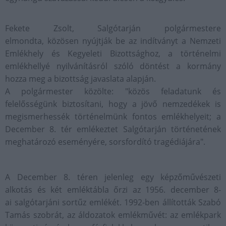
Fekete Zsolt, Salgótarján polgármestere
elmondta, közösen nyújtják be az indítványt a Nemzeti
Emlékhely és Kegyeleti Bizottsághoz, a történelmi
emlékhellyé nyilvánításról szóló döntést a kormány
hozza meg a bizottság javaslata alapján.
A polgármester közölte: "közös feladatunk és
felelősségünk biztosítani, hogy a jövő nemzedékek is
megismerhessék történelmünk fontos emlékhelyeit; a
December 8. tér emlékeztet Salgótarján történetének
meghatározó eseményére, sorsfordító tragédiájára".
A December 8. téren jelenleg egy képzőművészeti
alkotás és két emléktábla őrzi az 1956. december 8-
ai salgótarjáni sortűz emlékét. 1992-ben állították Szabó
Tamás szobrát, az áldozatok emlékművét: az emlékpark