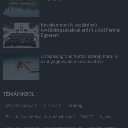
Kecskeméten is szakirányú
továbbképzésekkel erősít a Gál Ferenc
Egyetem
A lakosságra is fontos szerep hárul a
szúnyoginvázió elkerülésében
TÉMÁINKBÓL
Market Építő Zrt.
A-Híd Zrt.
Strabag
Bács-Kiskun Megyei Kormányhivatal
ÉVOSZ
Cegléd