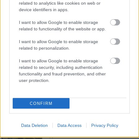
related to analytics like cookies on web or
E-mail cím
device identifiers in apps.
I want to allow Google to enable storage
Feliratkozom a hírlevélre és elfogadom az
adatvédelmi
related to functionality of the website or app.
szabályzatot!
I want to allow Google to enable storage
FELIRATKOZÁS
related to personalization.
I want to allow Google to enable storage
related to security, including authentication
LEGFRISSEBB
functionality and fraud prevention, and other
user protection.
Országos hírek
Amire többmillióan vártunk: szombattól
másodfokúra csökken a riasztás
CONFIRM
Aktuális
Data Deletion
Data Access
Privacy Policy
Biztonságban a megemlékezés
napjaiban