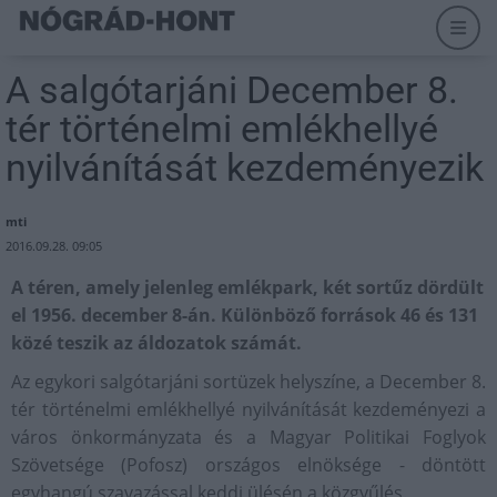
A salgótarjáni December 8.
tér történelmi emlékhellyé
nyilvánítását kezdeményezik
mti
2016.09.28. 09:05
A téren, amely jelenleg emlékpark, két sortűz dördült
el 1956. december 8-án. Különböző források 46 és 131
közé teszik az áldozatok számát.
Az egykori salgótarjáni sortüzek helyszíne, a December 8.
tér történelmi emlékhellyé nyilvánítását kezdeményezi a
város önkormányzata és a Magyar Politikai Foglyok
Szövetsége (Pofosz) országos elnöksége - döntött
egyhangú szavazással keddi ülésén a közgyűlés.