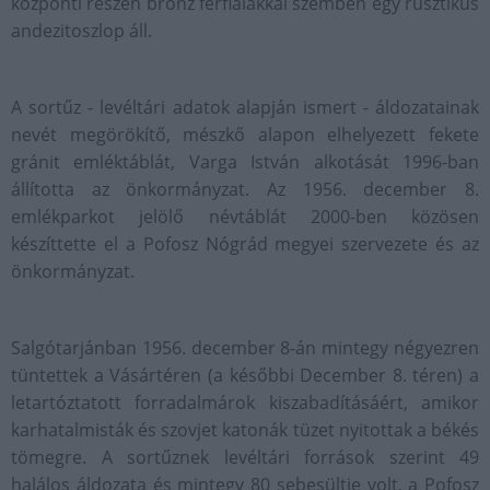
központi részén bronz férfialakkal szemben egy rusztikus
andezitoszlop áll.
A sortűz - levéltári adatok alapján ismert - áldozatainak
nevét megörökítő, mészkő alapon elhelyezett fekete
gránit emléktáblát, Varga István alkotását 1996-ban
állította az önkormányzat. Az 1956. december 8.
emlékparkot jelölő névtáblát 2000-ben közösen
készíttette el a Pofosz Nógrád megyei szervezete és az
önkormányzat.
Salgótarjánban 1956. december 8-án mintegy négyezren
tüntettek a Vásártéren (a későbbi December 8. téren) a
letartóztatott forradalmárok kiszabadításáért, amikor
karhatalmisták és szovjet katonák tüzet nyitottak a békés
tömegre. A sortűznek levéltári források szerint 49
halálos áldozata és mintegy 80 sebesültje volt, a Pofosz