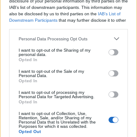
disclosure of your personal information by third parties on the
A Nógrád Megyei Rendőr-főkapitányság kéri a
IAB’s list of downstream participants. This information may
járművezetőket, hogy az érintett időszakban a
also be disclosed by us to third parties on the
IAB’s List of
megváltozott forgalmi rend szerint, fokozott figyelemmel
Downstream Participants
that may further disclose it to other
third parties.
közlekedjenek.
Please note that this website/app uses one or more Google
forrás: police.hu
Personal Data Processing Opt Outs
services and may gather and store information including but
not limited to your visit or usage behaviour. You may click to
I want to opt-out of the Sharing of my
personal data.
grant or deny consent to Google and its third-party tags to
Opted In
use your data for below specified purposes in below Google
consent section.
I want to opt-out of the Sale of my
Personal Data.
Opted In
AJÁNLJUK MÉG
I want to opt-out of processing my
Personal Data for Targeted Advertising.
Opted In
MAGYAR ÉPÍTŐK
I want to opt-out of Collection, Use,
Retention, Sale, and/or Sharing of my
Personal Data that Is Unrelated with the
Purposes for which it was collected.
Útépítés
Opted Out