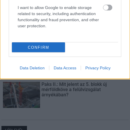
I want to allow Google to enable storage
related to security, including authentication
functionality and fraud prevention, and other
Másfélszeresére bővítik
Hódmezővásárhely jó hírű református
user protection.
iskoláját
CONFIRM
Látványos építési szakasz indult be a
Flórián téri felüljárón
Data Deletion
Data Access
Privacy Policy
Paks II.: Mit jelent az 5. blokk új
mérföldköve a felülvizsgálat
árnyékában?