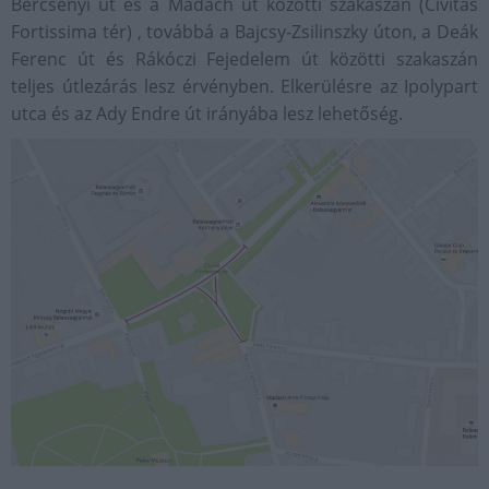
Bercsényi út és a Madách út közötti szakaszán (Civitas
Fortissima tér) , továbbá a Bajcsy-Zsilinszky úton, a Deák
Ferenc út és Rákóczi Fejedelem út közötti szakaszán
teljes útlezárás lesz érvényben. Elkerülésre az Ipolypart
utca és az Ady Endre út irányába lesz lehetőség.