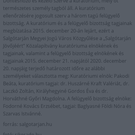
Döntéshozó és kezelő szerve a kuratórium, mely öt
természetes személy tagból áll. A kuratórium
ellenőrzésére jogosult szerv a három tagú felügyelő
bizottság. A kuratórium és a felügyelő bizottság tagjainak
megbízatása 2015. december 20-án lejárt, ezért a
Salgótarján Megyei Jogú Város Közgyűlése a „Salgótarján
Jövőjéért” Közalapítvány kuratóriuma elnökének és
tagjainak, valamint a felügyelő bizottság elnökének és
tagjainak 2015. december 21. napjától 2020. december
20. napjáig terjedő határozott időre az alábbi
személyeket választotta meg: Kuratóriumi elnök: Pakodi
Beáta, kuratórium tagjai: dr. Huszárné Kraft Valériát, dr.
Laczkó Zoltán, Királyhegyiné Gordos Éva és dr.
Horváthné Győri Magdolna. A felügyelő bizottság elnöke:
Fodorné Kovács Erzsébet, tagjai: Baglyasné Földi Nóra és
Szarvas Istvánné.
forrás: salgotarjan.hu
fotó: sikerado.hu