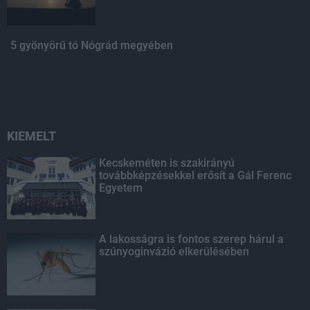
5 gyönyörű tó Nógrád megyében
KIEMELT
Kecskeméten is szakirányú
továbbképzésekkel erősít a Gál Ferenc
Egyetem
A lakosságra is fontos szerep hárul a
szúnyoginvázió elkerülésében