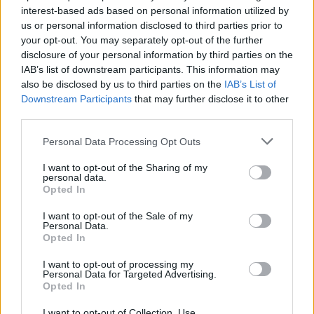
interest-based ads based on personal information utilized by
us or personal information disclosed to third parties prior to
your opt-out. You may separately opt-out of the further
disclosure of your personal information by third parties on the
MAGYAR ÉPÍTŐK
IAB’s list of downstream participants. This information may
also be disclosed by us to third parties on the
IAB’s List of
Downstream Participants
that may further disclose it to other
Útépítés
third parties.
Please note that this website/app uses one or more Google
Personal Data Processing Opt Outs
services and may gather and store information including but
not limited to your visit or usage behaviour. You may click to
I want to opt-out of the Sharing of my
personal data.
grant or deny consent to Google and its third-party tags to
Opted In
use your data for below specified purposes in below Google
consent section.
I want to opt-out of the Sale of my
Personal Data.
Opted In
I want to opt-out of processing my
Personal Data for Targeted Advertising.
HE-DO
BKK
KM Építő Kft.
Főmterv Mérnöki Tervező Zrt.
Opted In
Látványos építési szakasz indult be a Flórián téri
I want to opt-out of Collection, Use,