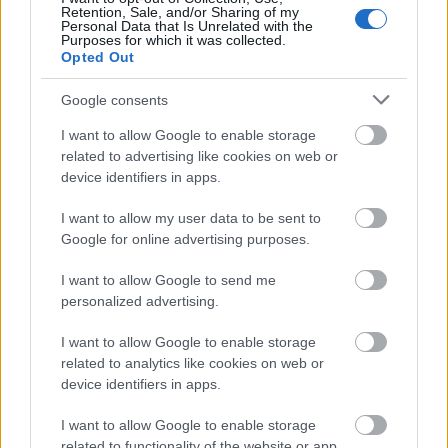
felüljárón
Retention, Sale, and/or Sharing of my
Personal Data that Is Unrelated with the
A tartós nyári hőség jelentős kihívás elé állítja a KM Építőt,
Purposes for which it was collected.
Opted Out
ennek ellenére folyamatosan halad az aszfaltozás.
Google consents
Paks II.: Mit jelent az 5. blokk új
mérföldköve a felülvizsgálat
I want to allow Google to enable storage
árnyékában?
related to advertising like cookies on web or
device identifiers in apps.
I want to allow my user data to be sent to
Elkészült a Liszt Ferenc repülőtér
közelében lévő logisztikai bázis út- és
Google for online advertising purposes.
közműhálózatának fejlesztése
I want to allow Google to send me
personalized advertising.
Látlelet a hazai víziközművekről?
I want to allow Google to enable storage
Egyetlen, fél évszázados vezetéken
related to analytics like cookies on web or
múlt Bicske vízellátása
device identifiers in apps.
I want to allow Google to enable storage
Épített öröksége megújításával is készül
related to functionality of the website or app.