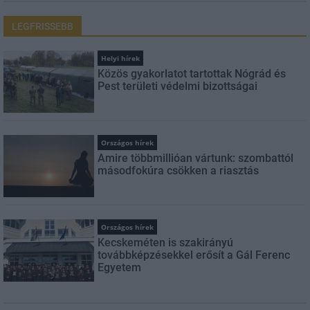
LEGFRISSEBB
Helyi hírek
Közös gyakorlatot tartottak Nógrád és
Pest területi védelmi bizottságai
Országos hírek
Amire többmillióan vártunk: szombattól
másodfokúra csökken a riasztás
Országos hírek
Kecskeméten is szakirányú
továbbképzésekkel erősít a Gál Ferenc
Egyetem