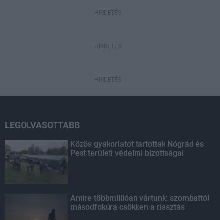
HIRDETÉS
HIRDETÉS
HIRDETÉS
LEGOLVASOTTABB
Közös gyakorlatot tartottak Nógrád és
Pest területi védelmi bizottságai
Amire többmillióan vártunk: szombattól
másodfokúra csökken a riasztás