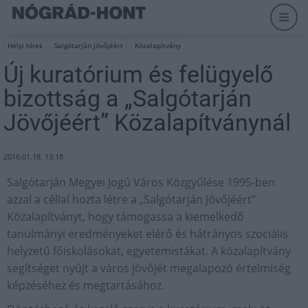
Helyi hírek
Salgótarján Jövőjéért
Közalapítvány
Új kuratórium és felügyelő
bizottság a „Salgótarján
Jövőjéért” Közalapítványnál
2016.01.18. 13:18
Salgótarján Megyei Jogú Város Közgyűlése 1995-ben
azzal a céllal hozta létre a „Salgótarján Jövőjéért”
Közalapítványt, hogy támogassa a kiemelkedő
tanulmányi eredményeket elérő és hátrányos szociális
helyzetű főiskolásokat, egyetemistákat. A közalapítvány
segítséget nyújt a város jövőjét megalapozó értelmiség
képzéséhez és megtartásához.