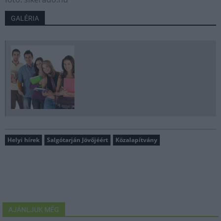
GALÉRIA
Helyi hírek
Salgótarján Jövőjéért
Közalapítvány
AJÁNLJUK MÉG