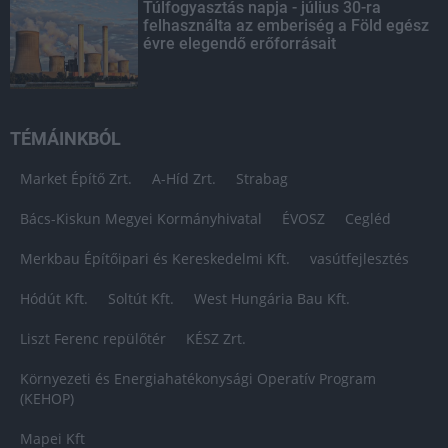
Túlfogyasztás napja - július 30-ra
felhasználta az emberiség a Föld egész
évre elegendő erőforrásait
TÉMÁINKBÓL
Market Építő Zrt.
A-Híd Zrt.
Strabag
Bács-Kiskun Megyei Kormányhivatal
ÉVOSZ
Cegléd
Merkbau Építőipari és Kereskedelmi Kft.
vasútfejlesztés
Hódút Kft.
Soltút Kft.
West Hungária Bau Kft.
Liszt Ferenc repülőtér
KÉSZ Zrt.
Környezeti és Energiahatékonysági Operatív Program
(KEHOP)
Mapei Kft