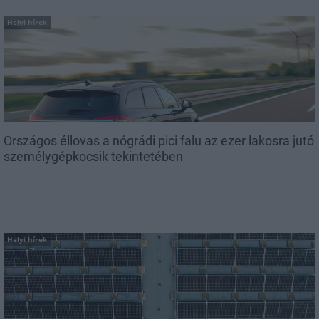
Helyi hírek
Országos éllovas a nógrádi pici falu az ezer lakosra jutó
személygépkocsik tekintetében
Helyi hírek