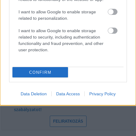
Mohács a csata ötszázadik
évfordulójára
I want to allow Google to enable storage
related to personalization.
I want to allow Google to enable storage
related to security, including authentication
functionality and fraud prevention, and other
HÍRLEVÉL
user protection.
Név
CONFIRM
E-mail cím
Data Deletion
Data Access
Privacy Policy
Feliratkozom a hírlevélre és elfogadom az
adatvédelmi
szabályzatot!
FELIRATKOZÁS