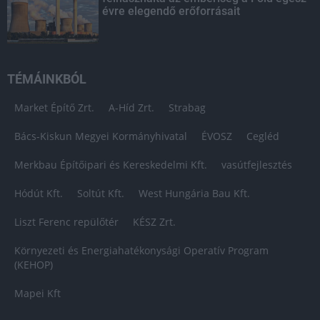
évre elegendő erőforrásait
TÉMÁINKBÓL
Market Építő Zrt.
A-Híd Zrt.
Strabag
Bács-Kiskun Megyei Kormányhivatal
ÉVOSZ
Cegléd
Merkbau Építőipari és Kereskedelmi Kft.
vasútfejlesztés
Hódút Kft.
Soltút Kft.
West Hungária Bau Kft.
Liszt Ferenc repülőtér
KÉSZ Zrt.
Környezeti és Energiahatékonysági Operatív Program
(KEHOP)
Mapei Kft