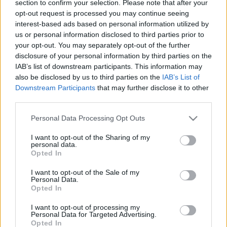
section to confirm your selection. Please note that after your
LEGFRISSEBB
opt-out request is processed you may continue seeing
interest-based ads based on personal information utilized by
Országos hírek
us or personal information disclosed to third parties prior to
Amire többmillióan vártunk: szombattól
your opt-out. You may separately opt-out of the further
másodfokúra csökken a riasztás
disclosure of your personal information by third parties on the
IAB’s list of downstream participants. This information may
also be disclosed by us to third parties on the
IAB’s List of
Downstream Participants
that may further disclose it to other
Országos hírek
third parties.
Kecskeméten is szakirányú
továbbképzésekkel erősít a Gál Ferenc
Please note that this website/app uses one or more Google
Personal Data Processing Opt Outs
Egyetem
services and may gather and store information including but
not limited to your visit or usage behaviour. You may click to
I want to opt-out of the Sharing of my
personal data.
grant or deny consent to Google and its third-party tags to
Országos hírek
Opted In
use your data for below specified purposes in below Google
A lakosságra is fontos szerep hárul a
consent section.
szúnyoginvázió elkerülésében
I want to opt-out of the Sale of my
Personal Data.
Opted In
I want to opt-out of processing my
Personal Data for Targeted Advertising.
Opted In
HIRDETÉS