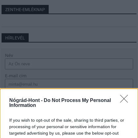
ZENTHE-EMLÉKNAP
HÍRLEVÉL
Név
E-mail cím
Feliratkozom a hírlevélre és elfogadom az
adatvédelmi
Nógrád-Hont -
Do Not Process My Personal
szabályzatot!
Information
FELIRATKOZÁS
If you wish to opt-out of the sale, sharing to third parties, or
processing of your personal or sensitive information for
targeted advertising by us, please use the below opt-out