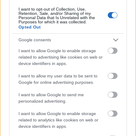
I want to opt-out of Collection, Use,
Retention, Sale, and/or Sharing of my
Personal Data that Is Unrelated with the
HIRDETÉS
Purposes for which it was collected.
Opted Out
Google consents
HIRDETÉS
I want to allow Google to enable storage
related to advertising like cookies on web or
device identifiers in apps.
LEGOLVASOTTABB
I want to allow my user data to be sent to
Közös gyakorlatot tartottak Nógrád és
Google for online advertising purposes.
Pest területi védelmi bizottságai
I want to allow Google to send me
personalized advertising.
I want to allow Google to enable storage
Amire többmillióan vártunk: szombattól
másodfokúra csökken a riasztás
related to analytics like cookies on web or
device identifiers in apps.