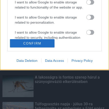
I want to allow Google to enable storage
related to functionality of the website or app.
5 gyönyörű tó Nógrád megyében
I want to allow Google to enable storage
related to personalization.
I want to allow Google to enable storage
related to security, including authentication
KIEMELT
functionality and fraud prevention, and other
CONFIRM
user protection.
Kecskeméten is szakirányú
továbbképzésekkel erősít a Gál Ferenc
Egyetem
Data Deletion
Data Access
Privacy Policy
A lakosságra is fontos szerep hárul a
szúnyoginvázió elkerülésében
Túlfogyasztás napja - július 30-ra
felhasználta az emberiség a Föld egész