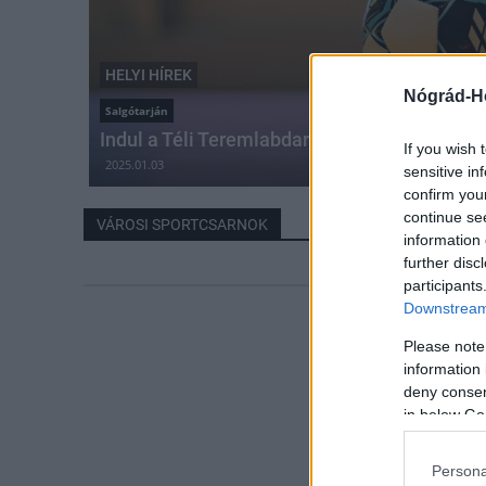
HELYI HÍREK
Nógrád-H
Salgótarján
Indul a Téli Teremlabdarúgó Torna
If you wish 
2025.01.03
sensitive in
confirm you
continue se
VÁROSI SPORTCSARNOK
information 
further disc
participants
Downstream 
Please note
information 
deny consent
in below Go
Persona