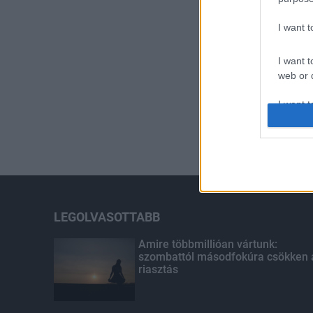
I want 
I want t
web or d
I want t
or app.
I want t
I want t
authenti
LEGOLVASOTTABB
Amire többmillióan vártunk:
szombattól másodfokúra csökken 
riasztás