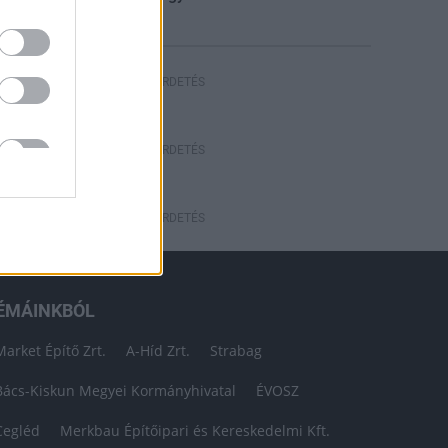
HIRDETÉS
HIRDETÉS
HIRDETÉS
ÉMÁINKBÓL
Market Építő Zrt.
A-Híd Zrt.
Strabag
Bács-Kiskun Megyei Kormányhivatal
ÉVOSZ
Cegléd
Merkbau Építőipari és Kereskedelmi Kft.