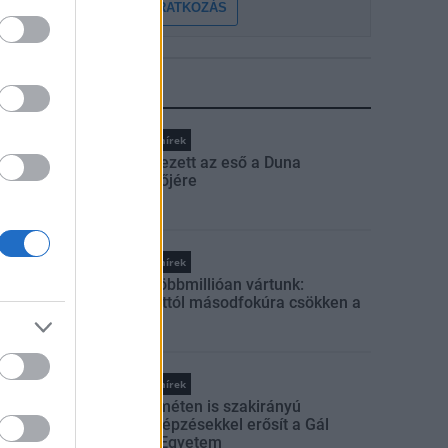
FELIRATKOZÁS
LEGFRISSEBB
Országos hírek
Megérkezett az eső a Duna
vízgyűjtőjére
Országos hírek
Amire többmillióan vártunk:
szombattól másodfokúra csökken a
riasztás
Országos hírek
Kecskeméten is szakirányú
továbbképzésekkel erősít a Gál
Ferenc Egyetem