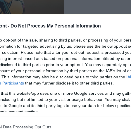
AKTUÁLIS
ont -
Do Not Process My Personal Information
Salgótarján
„Karácsonyra csak bajt h
to opt-out of the sale, sharing to third parties, or processing of your per
2016.12.06
formation for targeted advertising by us, please use the below opt-out s
r selection. Please note that after your opt-out request is processed y
eing interest-based ads based on personal information utilized by us or
disclosed to third parties prior to your opt-out. You may separately opt-
losure of your personal information by third parties on the IAB’s list of
. This information may also be disclosed by us to third parties on the
IA
Participants
that may further disclose it to other third parties.
 that this website/app uses one or more Google services and may gath
including but not limited to your visit or usage behaviour. You may click 
 to Google and its third-party tags to use your data for below specifi
ogle consent section.
l Data Processing Opt Outs