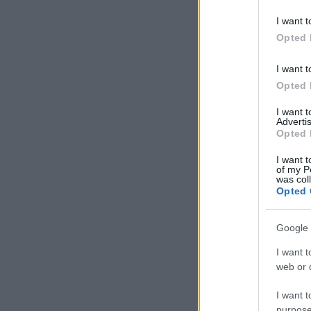
I want t
Opted 
I want t
Opted 
I want 
Advertis
Opted 
I want t
of my P
was col
Opted 
Google 
I want t
web or d
I want t
purpose