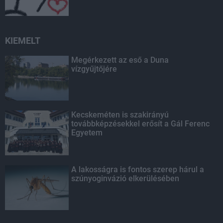
KIEMELT
Megérkezett az eső a Duna
vízgyűjtőjére
Kecskeméten is szakirányú
továbbképzésekkel erősít a Gál Ferenc
Egyetem
A lakosságra is fontos szerep hárul a
szúnyoginvázió elkerülésében