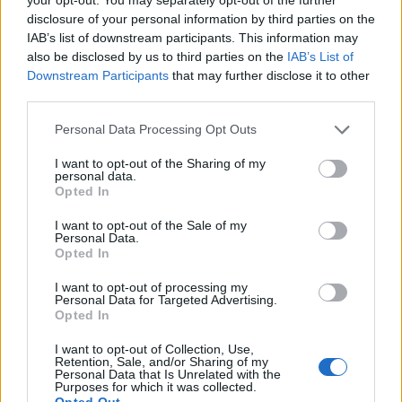
disclosure of your personal information by third parties on the
HÍRLEVÉL
IAB’s list of downstream participants. This information may
also be disclosed by us to third parties on the
IAB’s List of
Downstream Participants
that may further disclose it to other
Név
third parties.
Please note that this website/app uses one or more Google
Personal Data Processing Opt Outs
E-mail cím
services and may gather and store information including but
not limited to your visit or usage behaviour. You may click to
I want to opt-out of the Sharing of my
personal data.
grant or deny consent to Google and its third-party tags to
Opted In
Feliratkozom a hírlevélre és elfogadom az
adatvédelmi
use your data for below specified purposes in below Google
szabályzatot!
consent section.
I want to opt-out of the Sale of my
Personal Data.
Opted In
FELIRATKOZÁS
I want to opt-out of processing my
Personal Data for Targeted Advertising.
Opted In
LEGFRISSEBB
I want to opt-out of Collection, Use,
Retention, Sale, and/or Sharing of my
Personal Data that Is Unrelated with the
Országos hírek
Purposes for which it was collected.
Megérkezett az eső a Duna vízgyűjtőjére
Opted Out