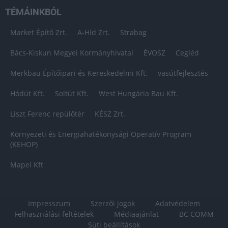
TÉMÁINKBÓL
Market Építő Zrt.
A-Híd Zrt.
Strabag
Bács-Kiskun Megyei Kormányhivatal
ÉVOSZ
Cegléd
Merkbau Építőipari és Kereskedelmi Kft.
vasútfejlesztés
Hódút Kft.
Soltút Kft.
West Hungária Bau Kft.
Liszt Ferenc repülőtér
KÉSZ Zrt.
Környezeti és Energiahatékonysági Operatív Program
(KEHOP)
Mapei Kft
Impresszum
Szerzői jogok
Adatvédelem
Felhasználási feltételek
Médiaajánlat
BC COMM
Süti beállítások