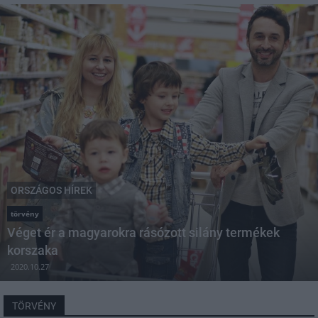
ORSZÁGOS HÍREK
törvény
Véget ér a magyarokra rásózott silány termékek
korszaka
2020.10.27
TÖRVÉNY