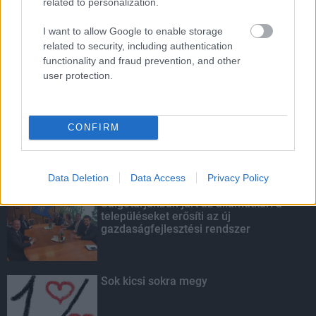
related to personalization.
I want to allow Google to enable storage
HIRDETÉS
related to security, including authentication
functionality and fraud prevention, and other
user protection.
LEGOLVASOTTABB
Amire többmillióan vártunk: szombattól
CONFIRM
másodfokúra csökken a riasztás
Data Deletion
Data Access
Privacy Policy
Salgótarjánban járt az államtitkár: a
településeket erősíti az új
gazdaságfejlesztési rendszer
Sok kicsi sokra megy