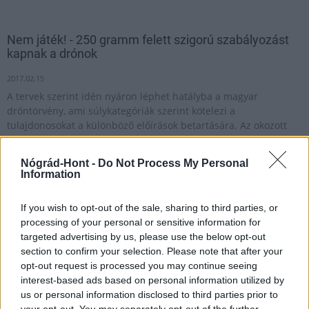
Nem játék! - 250 gramm felett szigorú szabályozást
kapnak a drónok
2017.02.15
A tervek szerint idén nyáron léphet hatályba a magyar
dróntörvény, ami súlykategóriák szerint kötelezi a
tulajdonosokat a különböző előírások betartására. Az okozott
balesetek miatt kötelező felelősségbiztosítás is lesz.
Nógrád-Hont -
Do Not Process My Personal
Information
Folytatódott a jogszabályok mennyiségi növekedése
2015-ben
If you wish to opt-out of the sale, sharing to third parties, or
processing of your personal or sensitive information for
2016.01.04
targeted advertising by us, please use the below opt-out
section to confirm your selection. Please note that after your
opt-out request is processed you may continue seeing
1
interest-based ads based on personal information utilized by
us or personal information disclosed to third parties prior to
your opt-out. You may separately opt-out of the further