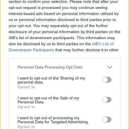
section to confirm your selection. Please note that after your
LEGFRISSEBB
opt-out request is processed you may continue seeing
interest-based ads based on personal information utilized by
Országos hírek
us or personal information disclosed to third parties prior to
Amire többmillióan vártunk: szombattól
your opt-out. You may separately opt-out of the further
másodfokúra csökken a riasztás
disclosure of your personal information by third parties on the
IAB’s list of downstream participants. This information may
also be disclosed by us to third parties on the
IAB’s List of
Downstream Participants
that may further disclose it to other
Országos hírek
third parties.
Kecskeméten is szakirányú
továbbképzésekkel erősít a Gál Ferenc
Please note that this website/app uses one or more Google
Personal Data Processing Opt Outs
Egyetem
services and may gather and store information including but
not limited to your visit or usage behaviour. You may click to
I want to opt-out of the Sharing of my
personal data.
grant or deny consent to Google and its third-party tags to
Országos hírek
Opted In
use your data for below specified purposes in below Google
A lakosságra is fontos szerep hárul a
consent section.
szúnyoginvázió elkerülésében
I want to opt-out of the Sale of my
Personal Data.
Opted In
I want to opt-out of processing my
Personal Data for Targeted Advertising.
Opted In
HIRDETÉS