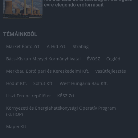
évre elegendő erőforrásait
TÉMÁINKBÓL
Market Építő Zrt.
A-Híd Zrt.
Strabag
Bács-Kiskun Megyei Kormányhivatal
ÉVOSZ
Cegléd
Merkbau Építőipari és Kereskedelmi Kft.
vasútfejlesztés
Hódút Kft.
Soltút Kft.
West Hungária Bau Kft.
Liszt Ferenc repülőtér
KÉSZ Zrt.
Környezeti és Energiahatékonysági Operatív Program
(KEHOP)
Mapei Kft