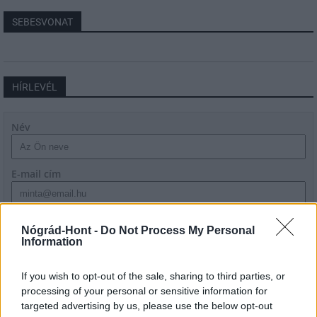
SEBESVONAT
HÍRLEVÉL
Név
E-mail cím
Feliratkozom a hírlevélre és elfogadom az
adatvédelmi
Nógrád-Hont -
Do Not Process My Personal
szabályzatot!
Information
FELIRATKOZÁS
If you wish to opt-out of the sale, sharing to third parties, or
processing of your personal or sensitive information for
targeted advertising by us, please use the below opt-out