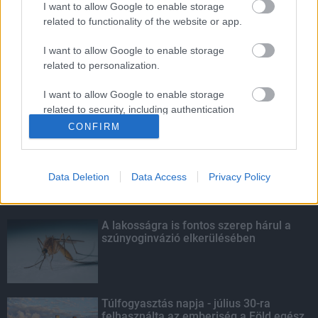
I want to allow Google to enable storage
related to functionality of the website or app.
5 gyönyörű tó Nógrád megyében
I want to allow Google to enable storage
related to personalization.
I want to allow Google to enable storage
related to security, including authentication
KIEMELT
functionality and fraud prevention, and other
CONFIRM
user protection.
Kecskeméten is szakirányú
továbbképzésekkel erősít a Gál Ferenc
Egyetem
Data Deletion
Data Access
Privacy Policy
A lakosságra is fontos szerep hárul a
szúnyoginvázió elkerülésében
Túlfogyasztás napja - július 30-ra
felhasználta az emberiség a Föld egész