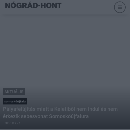
AKTUÁLIS
somoskőújfalu
Pályafelújítás miatt a Keletiből nem indul és nem
érkezik sebesvonat Somoskőújfalura
2018.03.27