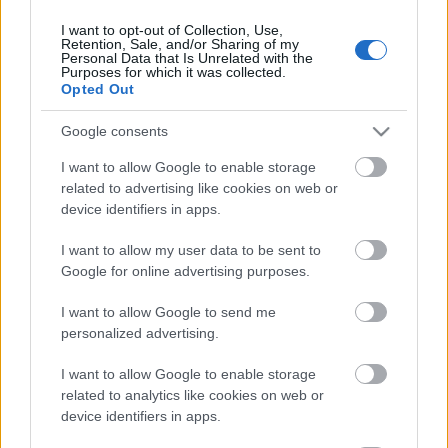
I want to opt-out of Collection, Use,
Retention, Sale, and/or Sharing of my
Personal Data that Is Unrelated with the
HIRDETÉS
Purposes for which it was collected.
Opted Out
Google consents
HIRDETÉS
I want to allow Google to enable storage
related to advertising like cookies on web or
device identifiers in apps.
LEGOLVASOTTABB
I want to allow my user data to be sent to
Közös gyakorlatot tartottak Nógrád és
Google for online advertising purposes.
Pest területi védelmi bizottságai
I want to allow Google to send me
personalized advertising.
I want to allow Google to enable storage
Amire többmillióan vártunk: szombattól
másodfokúra csökken a riasztás
related to analytics like cookies on web or
device identifiers in apps.