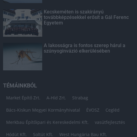
Kecskeméten is szakirányú
továbbképzésekkel erősít a Gál Ferenc
Egyetem
A lakosságra is fontos szerep hárul a
szúnyoginvázió elkerülésében
TÉMÁINKBÓL
Market Építő Zrt.
A-Híd Zrt.
Strabag
Bács-Kiskun Megyei Kormányhivatal
ÉVOSZ
Cegléd
Merkbau Építőipari és Kereskedelmi Kft.
vasútfejlesztés
Hódút Kft.
Soltút Kft.
West Hungária Bau Kft.