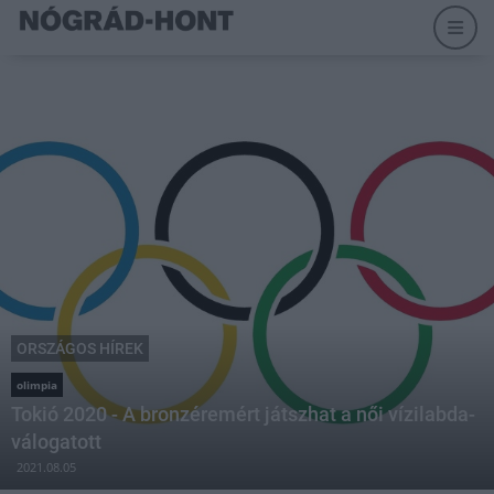
ORSZÁGOS HÍREK
olimpia
Tokió 2020 - A bronzéremért játszhat a női vízilabda-
válogatott
2021.08.05