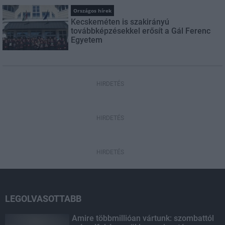
Országos hírek
Kecskeméten is szakirányú
továbbképzésekkel erősít a Gál Ferenc
Egyetem
HIRDETÉS
HIRDETÉS
HIRDETÉS
LEGOLVASOTTABB
Amire többmillióan vártunk: szombattól