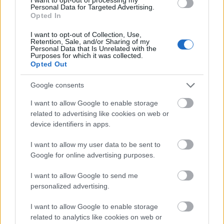
Personal Data for Targeted Advertising.
Opted In
I want to opt-out of Collection, Use,
Retention, Sale, and/or Sharing of my
Personal Data that Is Unrelated with the
Purposes for which it was collected.
Az augusztus 8-án véget ért olimpia után kedden kezdődik, és
Opted Out
jövő vasárnapig tart a paralimpia Tokióban.
Google consents
I want to allow Google to enable storage
1
related to advertising like cookies on web or
device identifiers in apps.
I want to allow my user data to be sent to
HÍRLEVÉL
Google for online advertising purposes.
Név
I want to allow Google to send me
personalized advertising.
I want to allow Google to enable storage
E-mail cím
related to analytics like cookies on web or