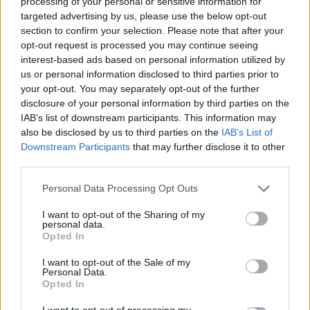
processing of your personal or sensitive information for
targeted advertising by us, please use the below opt-out
section to confirm your selection. Please note that after your
opt-out request is processed you may continue seeing
interest-based ads based on personal information utilized by
us or personal information disclosed to third parties prior to
your opt-out. You may separately opt-out of the further
A magyar válogatott hazai pályán küzd a szerbek, az oroszok és
disclosure of your personal information by third parties on the
a kazahok legjobbjaival; két csapat jut ki a játékokra.
IAB’s list of downstream participants. This information may
also be disclosed by us to third parties on the
IAB’s List of
Downstream Participants
that may further disclose it to other
Rajtol a paralimpia: 37 magyarért szoríthatunk
third parties.
Please note that this website/app uses one or more Google
2021.08.24
Personal Data Processing Opt Outs
services and may gather and store information including but
Országos hírek
not limited to your visit or usage behaviour. You may click to
I want to opt-out of the Sharing of my
personal data.
grant or deny consent to Google and its third-party tags to
Opted In
use your data for below specified purposes in below Google
consent section.
I want to opt-out of the Sale of my
Personal Data.
Opted In
I want to opt-out of processing my