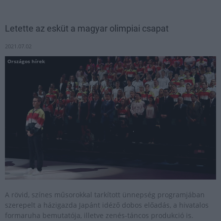
Letette az esküt a magyar olimpiai csapat
2021.07.02
Országos hírek
A rövid, színes műsorokkal tarkított ünnepség programjában
szerepelt a házigazda Japánt idéző dobos előadás, a hivatalos
formaruha bemutatója, illetve zenés-táncos produkció is.