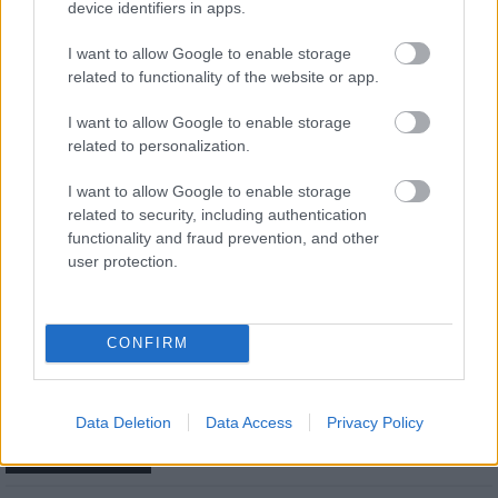
device identifiers in apps.
Feliratkozom a hírlevélre és elfogadom az
adatvédelmi
I want to allow Google to enable storage
szabályzatot!
related to functionality of the website or app.
FELIRATKOZÁS
I want to allow Google to enable storage
related to personalization.
I want to allow Google to enable storage
LEGFRISSEBB
related to security, including authentication
functionality and fraud prevention, and other
Országos hírek
user protection.
Megérkezett az eső a Duna vízgyűjtőjére
CONFIRM
Országos hírek
Amire többmillióan vártunk: szombattól
Data Deletion
Data Access
Privacy Policy
másodfokúra csökken a riasztás