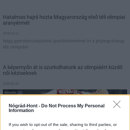
Hatalmas hajrá hozta Magyarország első téli olimpiai
aranyérmét
2018.02.22
Négy gyorskorcsolyázónk sporttörténelmet írt a phjongcshangi
téli olimpián!
A képernyőn át is szurkolhatunk az olimpiáért küzdő
női kéziseknek
2020.02.20
Aktuális
Nógrád-Hont -
Do Not Process My Personal
Information
If you wish to opt-out of the sale, sharing to third parties, or