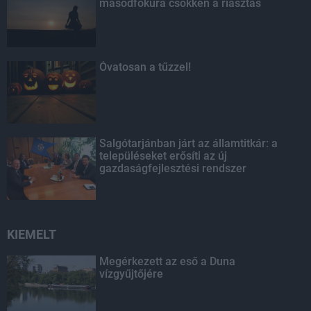
másodfokúra csökken a riasztás
Óvatosan a tűzzel!
Salgótarjánban járt az államtitkár: a
településeket erősíti az új
gazdaságfejlesztési rendszer
KIEMELT
Megérkezett az eső a Duna
vízgyűjtőjére