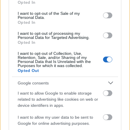
Opted In
Országos hírek
use your data for below specified purposes in below Google
Amire többmillióan vártunk: szombattól
consent section.
I want to opt-out of the Sale of my
másodfokúra csökken a riasztás
Personal Data.
Opted In
I want to opt-out of processing my
Personal Data for Targeted Advertising.
Országos hírek
Opted In
Kecskeméten is szakirányú
továbbképzésekkel erősít a Gál Ferenc
I want to opt-out of Collection, Use,
Egyetem
Retention, Sale, and/or Sharing of my
Personal Data that Is Unrelated with the
Purposes for which it was collected.
Opted Out
Országos hírek
A lakosságra is fontos szerep hárul a
Google consents
szúnyoginvázió elkerülésében
I want to allow Google to enable storage
related to advertising like cookies on web or
device identifiers in apps.
HIRDETÉS
I want to allow my user data to be sent to
Google for online advertising purposes.