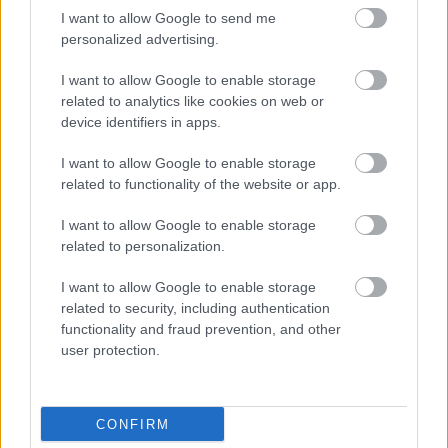
I want to allow Google to send me
HIRDETÉS
personalized advertising.
I want to allow Google to enable storage
HIRDETÉS
related to analytics like cookies on web or
device identifiers in apps.
I want to allow Google to enable storage
LEGOLVASOTTABB
related to functionality of the website or app.
5 gyönyörű tó Nógrád megyében
I want to allow Google to enable storage
related to personalization.
I want to allow Google to enable storage
related to security, including authentication
Palóc Néptáncegyüttes a Zalai
functionality and fraud prevention, and other
Kamaratánc Fesztiválon
user protection.
CONFIRM
Hétvégén rendezik a jubileumi Palóc