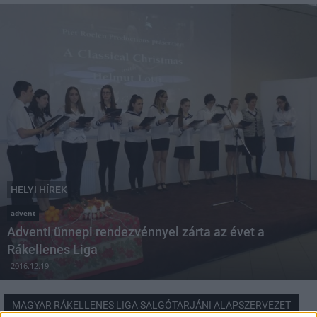
HELYI HÍREK
advent
Adventi ünnepi rendezvénnyel zárta az évet a
Rákellenes Liga
2016.12.19
MAGYAR RÁKELLENES LIGA SALGÓTARJÁNI ALAPSZERVEZET