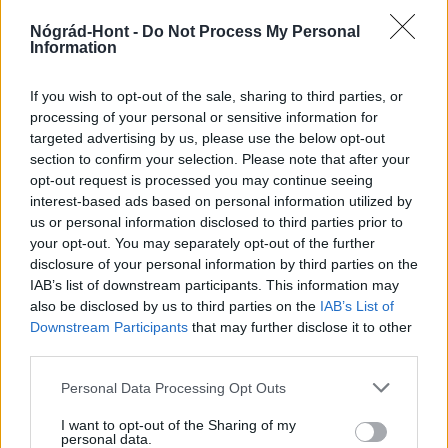
Nógrád-Hont -
Do Not Process My Personal
Information
HÍRLEVÉL
If you wish to opt-out of the sale, sharing to third parties, or
processing of your personal or sensitive information for
Név
targeted advertising by us, please use the below opt-out
section to confirm your selection. Please note that after your
opt-out request is processed you may continue seeing
E-mail cím
interest-based ads based on personal information utilized by
us or personal information disclosed to third parties prior to
your opt-out. You may separately opt-out of the further
Feliratkozom a hírlevélre és elfogadom az
adatvédelmi
disclosure of your personal information by third parties on the
szabályzatot!
IAB’s list of downstream participants. This information may
also be disclosed by us to third parties on the
IAB’s List of
FELIRATKOZÁS
Downstream Participants
that may further disclose it to other
third parties.
Please note that this website/app uses one or more Google
Personal Data Processing Opt Outs
services and may gather and store information including but
LEGFRISSEBB
not limited to your visit or usage behaviour. You may click to
I want to opt-out of the Sharing of my
personal data.
grant or deny consent to Google and its third-party tags to