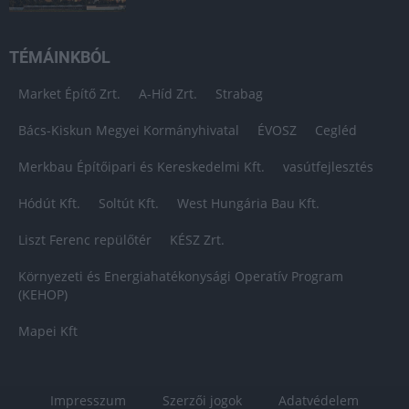
TÉMÁINKBÓL
Market Építő Zrt.
A-Híd Zrt.
Strabag
Bács-Kiskun Megyei Kormányhivatal
ÉVOSZ
Cegléd
Merkbau Építőipari és Kereskedelmi Kft.
vasútfejlesztés
Hódút Kft.
Soltút Kft.
West Hungária Bau Kft.
Liszt Ferenc repülőtér
KÉSZ Zrt.
Környezeti és Energiahatékonysági Operatív Program
(KEHOP)
Mapei Kft
Impresszum
Szerzői jogok
Adatvédelem