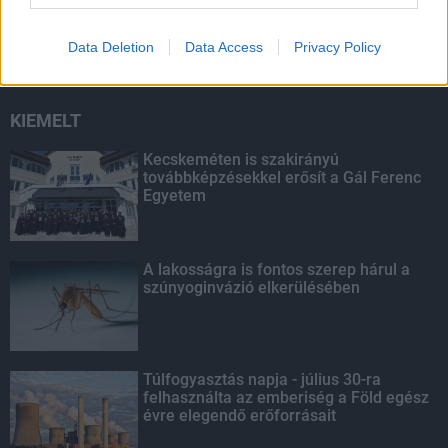
Triatlont
Data Deletion
Data Access
Privacy Policy
KIEMELT
Kecskeméten is szakirányú
továbbképzésekkel erősít a Gál Ferenc
Egyetem
A lakosságra is fontos szerep hárul a
szúnyoginvázió elkerülésében
Túlfogyasztás napja - július 30-ra
felhasználta az emberiség a Föld egész
évre elegendő erőforrásait